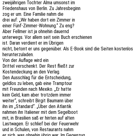
zwei­jäh­ri­gen Toch­ter Alma umsonst im
Frie­dens­haus von Berlin. Zu Jahresbeginn
zog er um. Eine Fami­lie nahm die
drei auf: „Wir haben dort ein Zimmer in
einer Fünf-Zimmer-Wohnung.“ Zu eng?
Aber Fell­mer ist ja ohne­hin dauernd
unter­wegs. Vor allem seit sein Buch erschienen
ist. Daran verdient er im Übrigen
nicht, betont er uns gegen­über. Als E‑Book sind die Seiten kosten­los
herunterzuladen.
Von der Aufla­ge wird ein
Drit­tel verschenkt. Der Rest fließt zur
Kosten­de­ckung an den Verlag.
Den Ausschlag für die Entscheidung,
geld­los zu leben, gab eine Tramptour
mit Freun­den nach Mexiko. „Er hatte
kein Geld, kam aber trotz­dem immer
weiter“, schreibt Birgit Baumann über
ihn im „Stan­dard“. „Über den Atlantik
nahmen ihn Italie­ner mit dem Segelboot
mit, in Brasi­li­en saß er hinten auf alten
Last­wa­gen. Er schlief bei der Feuerwehr
und in Schu­len, von Restau­rants nahm
er sich, was ohne­hin übrig war. Im Gegenzug