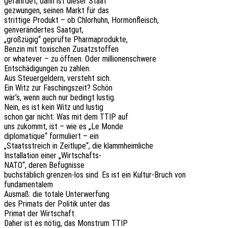
gefähr­det, dann ist dieser Staat
gezwun­gen, seinen Markt für das
strit­ti­ge Produkt – ob Chlor­huhn, Hormonfleisch,
genver­än­der­tes Saatgut,
„groß­zü­gig“ geprüf­te Pharmaprodukte,
Benzin mit toxi­schen Zusatzstoffen
or whate­ver – zu öffnen. Oder millionenschwere
Entschä­di­gun­gen zu zahlen.
Aus Steu­er­gel­dern, versteht sich.
Ein Witz zur Faschings­zeit? Schön
wär’s, wenn auch nur bedingt lustig.
Nein, es ist kein Witz und lustig
schon gar nicht: Was mit dem TTIP auf
uns zukommt, ist – wie es „Le Monde
diplo­ma­tique“ formu­liert – ein
„Staats­streich in Zeit­lu­pe“, die klammheimliche
Instal­la­ti­on einer „Wirt­schafts-
NATO“, deren Befugnisse
buch­stäb­lich gren­zen-los sind. Es ist ein Kultur-Bruch von
fundamentalem
Ausmaß: die totale Unterwerfung
des Primats der Poli­tik unter das
Primat der Wirtschaft.
Daher ist es nötig, das Mons­trum TTIP