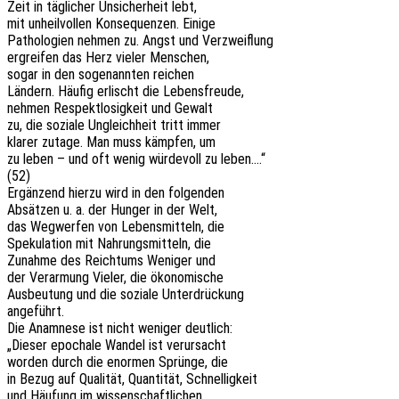
Zeit in tägli­cher Unsi­cher­heit lebt,
mit unheil­vol­len Konse­quen­zen. Einige
Patho­lo­gien nehmen zu. Angst und Verzweiflung
ergrei­fen das Herz vieler Menschen,
sogar in den soge­nann­ten reichen
Ländern. Häufig erlischt die Lebensfreude,
nehmen Respekt­lo­sig­keit und Gewalt
zu, die sozia­le Ungleich­heit tritt immer
klarer zutage. Man muss kämp­fen, um
zu leben – und oft wenig würde­voll zu leben….“
(52)
Ergän­zend hierzu wird in den folgenden
Absät­zen u. a. der Hunger in der Welt,
das Wegwer­fen von Lebens­mit­teln, die
Speku­la­ti­on mit Nahrungs­mit­teln, die
Zunah­me des Reich­tums Weni­ger und
der Verar­mung Vieler, die ökonomische
Ausbeu­tung und die sozia­le Unterdrückung
angeführt.
Die Anamne­se ist nicht weni­ger deutlich:
„Dieser epocha­le Wandel ist verursacht
worden durch die enor­men Sprün­ge, die
in Bezug auf Quali­tät, Quan­ti­tät, Schnelligkeit
und Häufung im wissenschaftlichen