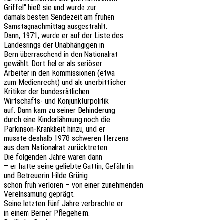
Grif­fel“ hieß sie und wurde zur
damals besten Sende­zeit am frühen
Sams­tag­nach­mit­tag ausgestrahlt.
Dann, 1971, wurde er auf der Liste des
Landes­rings der Unab­hän­gi­gen in
Bern über­ra­schend in den Nationalrat
gewählt. Dort fiel er als seriöser
Arbei­ter in den Kommis­sio­nen (etwa
zum Medi­en­recht) und als unerbittlicher
Kriti­ker der bundesrätlichen
Wirt­schafts- und Konjunkturpolitik
auf. Dann kam zu seiner Behinderung
durch eine Kinder­läh­mung noch die
Parkin­son-Krank­heit hinzu, und er
musste deshalb 1978 schwe­ren Herzens
aus dem Natio­nal­rat zurücktreten.
Die folgen­den Jahre waren dann
– er hatte seine gelieb­te Gattin, Gefährtin
und Betreue­rin Hilde Grünig
schon früh verlo­ren – von einer zunehmenden
Verein­sa­mung geprägt.
Seine letz­ten fünf Jahre verbrach­te er
in einem Berner Pflegeheim.