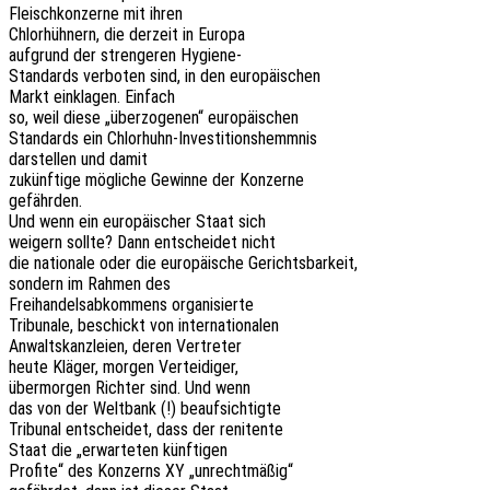
Fleisch­kon­zer­ne mit ihren
Chlor­hüh­nern, die derzeit in Europa
aufgrund der stren­ge­ren Hygiene-
Stan­dards verbo­ten sind, in den europäischen
Markt einkla­gen. Einfach
so, weil diese „über­zo­ge­nen“ europäischen
Stan­dards ein Chlorhuhn-Investitionshemmnis
darstel­len und damit
zukünf­ti­ge mögli­che Gewin­ne der Konzerne
gefährden.
Und wenn ein euro­päi­scher Staat sich
weigern sollte? Dann entschei­det nicht
die natio­na­le oder die euro­päi­sche Gerichtsbarkeit,
sondern im Rahmen des
Frei­han­dels­ab­kom­mens organisierte
Tribu­na­le, beschickt von internationalen
Anwalts­kanz­lei­en, deren Vertreter
heute Kläger, morgen Verteidiger,
über­mor­gen Rich­ter sind. Und wenn
das von der Welt­bank (!) beaufsichtigte
Tribu­nal entschei­det, dass der renitente
Staat die „erwar­te­ten künftigen
Profi­te“ des Konzerns XY „unrecht­mä­ßig“