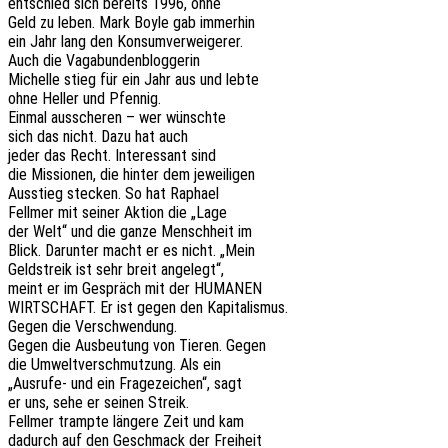
entschied sich bereits 1996, ohne
Geld zu leben. Mark Boyle gab immerhin
ein Jahr lang den Konsumverweigerer.
Auch die Vagabundenbloggerin
Michel­le stieg für ein Jahr aus und lebte
ohne Heller und Pfennig.
Einmal aussche­ren – wer wünschte
sich das nicht. Dazu hat auch
jeder das Recht. Inter­es­sant sind
die Missio­nen, die hinter dem jeweiligen
Ausstieg stecken. So hat Raphael
Fell­mer mit seiner Aktion die „Lage
der Welt“ und die ganze Mensch­heit im
Blick. Darun­ter macht er es nicht. „Mein
Geld­streik ist sehr breit angelegt“,
meint er im Gespräch mit der HUMANEN
WIRTSCHAFT. Er ist gegen den Kapitalismus.
Gegen die Verschwendung.
Gegen die Ausbeu­tung von Tieren. Gegen
die Umwelt­ver­schmut­zung. Als ein
„Ausru­fe- und ein Frage­zei­chen“, sagt
er uns, sehe er seinen Streik.
Fell­mer tramp­te länge­re Zeit und kam
dadurch auf den Geschmack der Freiheit