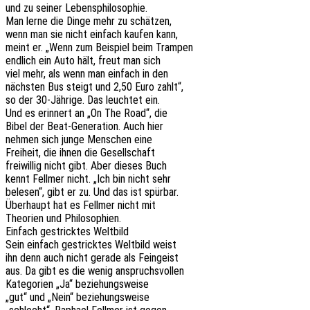
und zu seiner Lebensphilosophie.
Man lerne die Dinge mehr zu schätzen,
wenn man sie nicht einfach kaufen kann,
meint er. „Wenn zum Beispiel beim Trampen
endlich ein Auto hält, freut man sich
viel mehr, als wenn man einfach in den
nächs­ten Bus steigt und 2,50 Euro zahlt“,
so der 30-Jähri­ge. Das leuch­tet ein.
Und es erin­nert an „On The Road“, die
Bibel der Beat-Gene­ra­ti­on. Auch hier
nehmen sich junge Menschen eine
Frei­heit, die ihnen die Gesellschaft
frei­wil­lig nicht gibt. Aber dieses Buch
kennt Fell­mer nicht. „Ich bin nicht sehr
bele­sen“, gibt er zu. Und das ist spürbar.
Über­haupt hat es Fell­mer nicht mit
Theo­rien und Philosophien.
Einfach gestrick­tes Weltbild
Sein einfach gestrick­tes Welt­bild weist
ihn denn auch nicht gerade als Feingeist
aus. Da gibt es die wenig anspruchsvollen
Kate­go­rien „Ja“ beziehungsweise
„gut“ und „Nein“ beziehungsweise