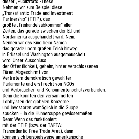
dieser „Publizitäts“-These.
Nehmen wir zum Beispiel diese
„Trans­at­lan­tic Trade and Investment
Part­ner­ship“ (TTIP), das
größte „Frei­han­dels­ab­kom­men“ aller
Zeiten, das gerade zwischen der EU und
Nord­ame­ri­ka ausge­han­delt wird. Nein:
Nennen wir das Kind beim Namen:
das gerade übern großen Teich hinweg
in Brüs­sel und Washing­ton ausgemauschelt
wird. Unter Ausschluss
der Öffent­lich­keit, geheim, hinter verschlossenen
Türen. Abge­schirmt von
Vertre­tern demo­kra­tisch gewählter
Parla­men­te und erst recht von NGOs
und Verbrau­cher- und Konsumentenschutzverbänden.
Denn die könn­ten den versammelten
Lobby­is­ten der globa­len Konzerne
und Inves­to­ren womög­lich in die Suppe
spucken – in die Hühner­sup­pe gewissermaßen.
Denn: Wenn das funktioniert
mit der TTIP (bzw. der TAFTA:
Trans­at­lan­tic Free Trade Area), dann
können sich beispiels­wei­se amerikanische