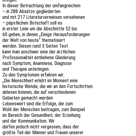
In dieser Betrach­tung der umfangreichen
– in 288 Absät­ze gegliederten
und mit 217 Lite­ra­tur­ver­wei­sen versehenen
– päpst­li­chen Botschaft soll es
in erster Linie um die Abschnit­te 52 bis
60 gehen, in denen „Einige Herausforderungen
der Welt von heute“ thematisiert
werden. Diesen rund 3 Seiten Text
kann man unschwer eine der ärztlichen
Profes­sio­na­li­tät entlie­he­ne Gliederung
nach Symptom, Anamne­se, Diagnose
und Thera­pie unterlegen:
Zu den Sympto­men erfah­ren wir:
„Die Mensch­heit erlebt im Moment eine
histo­ri­sche Wende, die wir an den Fortschritten
able­sen können, die auf verschiedenen
Gebie­ten gemacht werden.
Lobens­wert sind die Erfol­ge, die zum
Wohl der Menschen beitra­gen, zum Beispiel
im Bereich der Gesund­heit, der Erziehung
und der Kommu­ni­ka­ti­on. Wir
dürfen jedoch nicht verges­sen, dass der
größte Teil der Männer und Frauen unserer