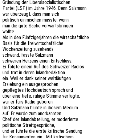
Grün­dung der Liberalsozialistischen
Partei (LSP) im Jahre 1946. Denn Salzmann
war über­zeugt, dass man sich
poli­tisch einmi­schen musste, wenn
man die gute Sache vorwärtsbringen
wollte.
Als in den Fünf­zi­ger­jah­ren die wirtschaftliche
Basis für die freiwirtschaftliche
Wochen­zei­tung zusehends
schwand, fasste Salzmann
schwe­ren Herzens einen Entschluss:
Er folgte einem Ruf des Schwei­zer Radios
und trat in deren Inlandredaktion
ein. Weil er dank seiner weltläufigen
Erzie­hung ein ausgesprochen
gepfleg­tes Hoch­deutsch sprach und
über eine tiefe, ruhige Stimme verfügte,
war er fürs Radio geboren.
Und Salz­mann blühte in diesem Medium
auf. Er wurde zum anerkannten
Chef der Inland­ab­tei­lung, er moderierte
poli­ti­sche Streitgespräche,
und er führte die erste kriti­sche Sendung
für Konsu­men­ten ein. „Mit kritischem