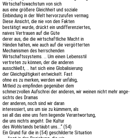
Wirt­schafts­wachs­tum von sich
aus eine größe­re Gleich­heit und soziale
Einbin­dung in der Welt hervor­zu­ru­fen vermag.
Diese Ansicht, die nie von den Fakten
bestä­tigt wurde, drückt ein undifferenziertes,
naives Vertrau­en auf die Güte
derer aus, die die wirt­schaft­li­che Macht in
Händen halten, wie auch auf die vergötterten
Mecha­nis­men des herrschenden
Wirt­schafts­sys­tems. … Um einen Lebensstil
vertre­ten zu können, der die anderen
ausschließt, … hat sich eine Globalisierung
der Gleich­gül­tig­keit entwi­ckelt. Fast
ohne es zu merken, werden wir unfähig,
Mitleid zu empfin­den gegen­über dem
schmerz­vol­len Aufschrei der ande­ren, wir weinen nicht mehr ange­
sichts des Dramas
der ande­ren, noch sind wir daran
inter­es­siert, uns um sie zu kümmern, als
sei all das eine uns fern liegen­de Verantwortung,
die uns nichts angeht. Die Kultur
des Wohl­stands betäubt uns….“ (54)
Ein Grund für die in (54) geschil­der­te Situation