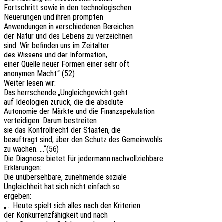
Fort­schritt sowie in den technologischen
Neue­run­gen und ihren prompten
Anwen­dun­gen in verschie­de­nen Bereichen
der Natur und des Lebens zu verzeichnen
sind. Wir befin­den uns im Zeitalter
des Wissens und der Information,
einer Quelle neuer Formen einer sehr oft
anony­men Macht.“ (52)
Weiter lesen wir:
Das herr­schen­de „Ungleich­ge­wicht geht
auf Ideo­lo­gien zurück, die die absolute
Auto­no­mie der Märkte und die Finanzspekulation
vertei­di­gen. Darum bestreiten
sie das Kontroll­recht der Staa­ten, die
beauf­tragt sind, über den Schutz des Gemeinwohls
zu wachen. …“(56)
Die Diagno­se bietet für jeder­mann nachvollziehbare
Erklärungen:
Die unüber­seh­ba­re, zuneh­men­de soziale
Ungleich­heit hat sich nicht einfach so
ergeben:
„… Heute spielt sich alles nach den Kriterien
der Konkur­renz­fä­hig­keit und nach