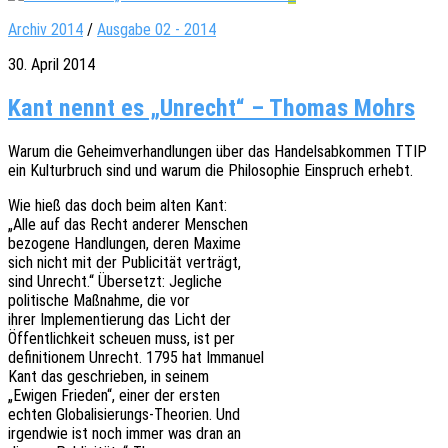
Archiv 2014
/
Ausgabe 02 - 2014
30. April 2014
Kant nennt es „Unrecht“ – Thomas Mohrs
Warum die Geheim­ver­hand­lun­gen über das Handels­ab­kom­men TTIP
ein Kultur­bruch sind und warum die Philo­so­phie Einspruch erhebt.
Wie hieß das doch beim alten Kant:
„Alle auf das Recht ande­rer Menschen
bezo­ge­ne Hand­lun­gen, deren Maxime
sich nicht mit der Publi­ci­tät verträgt,
sind Unrecht.“ Über­setzt: Jegliche
poli­ti­sche Maßnah­me, die vor
ihrer Imple­men­tie­rung das Licht der
Öffent­lich­keit scheu­en muss, ist per
defi­ni­tio­nem Unrecht. 1795 hat Immanuel
Kant das geschrie­ben, in seinem
„Ewigen Frie­den“, einer der ersten
echten Globa­li­sie­rungs-Theo­rien. Und
irgend­wie ist noch immer was dran an