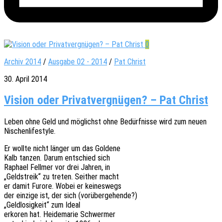
0
Archiv 2014
/
Ausgabe 02 - 2014
/
Pat Christ
30. April 2014
Vision oder Privatvergnügen? – Pat Christ
Leben ohne Geld und möglichst ohne Bedürf­nis­se wird zum neuen
Nischenlifestyle.
Er wollte nicht länger um das Goldene
Kalb tanzen. Darum entschied sich
Rapha­el Fell­mer vor drei Jahren, in
„Geld­streik“ zu treten. Seit­her macht
er damit Furore. Wobei er keineswegs
der einzi­ge ist, der sich (vorüber­ge­hen­de?)
„Geld­lo­sig­keit“ zum Ideal
erko­ren hat. Heide­ma­rie Schwermer