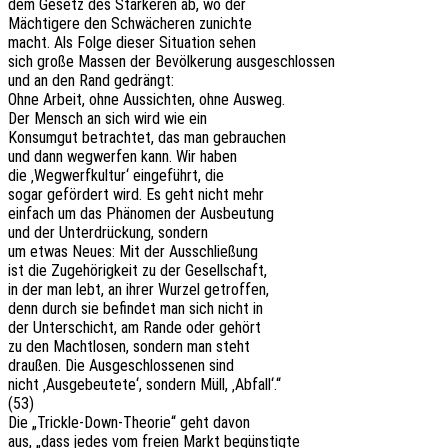
dem Gesetz des Stär­ke­ren ab, wo der
Mäch­ti­ge­re den Schwä­che­ren zunichte
macht. Als Folge dieser Situa­ti­on sehen
sich große Massen der Bevöl­ke­rung ausgeschlossen
und an den Rand gedrängt:
Ohne Arbeit, ohne Aussich­ten, ohne Ausweg.
Der Mensch an sich wird wie ein
Konsum­gut betrach­tet, das man gebrauchen
und dann wegwer­fen kann. Wir haben
die ‚Wegwerf­kul­tur‘ einge­führt, die
sogar geför­dert wird. Es geht nicht mehr
einfach um das Phäno­men der Ausbeutung
und der Unter­drü­ckung, sondern
um etwas Neues: Mit der Ausschließung
ist die Zuge­hö­rig­keit zu der Gesellschaft,
in der man lebt, an ihrer Wurzel getroffen,
denn durch sie befin­det man sich nicht in
der Unter­schicht, am Rande oder gehört
zu den Macht­lo­sen, sondern man steht
drau­ßen. Die Ausge­schlos­se­nen sind
nicht ‚Ausge­beu­te­te‘, sondern Müll, ‚Abfall‘.“
(53)
Die „Trick­le-Down-Theo­rie“ geht davon
aus, „dass jedes vom freien Markt begünstigte