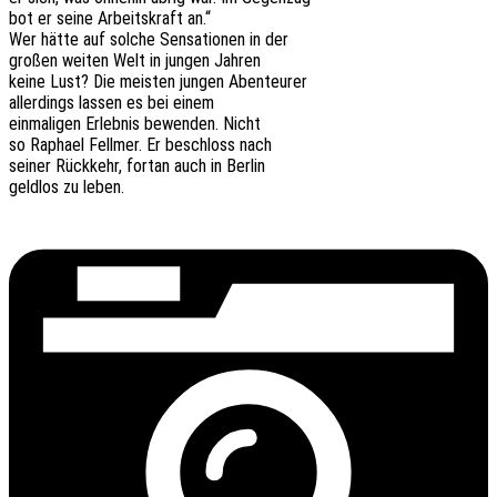
bot er seine Arbeits­kraft an.“
Wer hätte auf solche Sensa­tio­nen in der
großen weiten Welt in jungen Jahren
keine Lust? Die meis­ten jungen Abenteurer
aller­dings lassen es bei einem
einma­li­gen Erleb­nis bewen­den. Nicht
so Rapha­el Fell­mer. Er beschloss nach
seiner Rück­kehr, fortan auch in Berlin
geld­los zu leben.