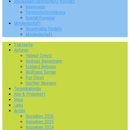
Impressum/Datenschutz/Kontakt
Impressum
Datenschutzerklärung
Kontaktformular
Mitgliedschaft
Regelmäßig fördern
Mitgliedschaft
Startseite
Autoren
Helmut Creutz
Andreas Bangemann
Eckhard Behrens
Wolfgang Berger
Pat Christ
Günther Moewes
Terminkalender
Abo & Probeheft
Shop
Links
Archiv
Ausgaben 2026
Ausgaben 2025
Ausgaben 2024