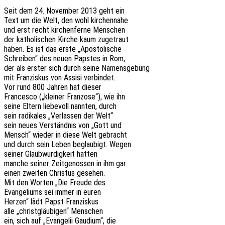
Seit dem 24. Novem­ber 2013 geht ein
Text um die Welt, den wohl kirchennahe
und erst recht kirchen­fer­ne Menschen
der katho­li­schen Kirche kaum zugetraut
haben. Es ist das erste „Apos­to­li­sche
Schrei­ben“ des neuen Paps­tes in Rom,
der als erster sich durch seine Namensgebung
mit Fran­zis­kus von Assisi verbindet.
Vor rund 800 Jahren hat dieser
Fran­ces­co („klei­ner Fran­zo­se“), wie ihn
seine Eltern liebe­voll nann­ten, durch
sein radi­ka­les „Verlas­sen der Welt“
sein neues Verständ­nis von „Gott und
Mensch“ wieder in diese Welt gebracht
und durch sein Leben beglau­bigt. Wegen
seiner Glaub­wür­dig­keit hatten
manche seiner Zeit­ge­nos­sen in ihm gar
einen zwei­ten Chris­tus gesehen.
Mit den Worten „Die Freude des
Evan­ge­li­ums sei immer in euren
Herzen“ lädt Papst Franziskus
alle „christ­gläu­bi­gen“ Menschen
ein, sich auf „Evan­ge­lii Gaudi­um“, die