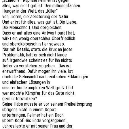
„schlecht“. Rapha­el Fell­mer ist gegen
alles, was nicht gut ist: Den millionenfachen
Hunger in der Welt, das „Killen“
von Tieren, die Zerstö­rung der Natur.
Und er ist für alles, was gut ist. Die Liebe.
Die Mensch­heit. Und dergleichen.
Dass er auf alles eine Antwort parat hat,
wirkt ein wenig ober­schlau. Oberfriedlich
und ober­öko­lo­gisch ist er sowieso.
Nur mit Details, stets die Krux an jeder
Proble­ma­tik, hält er sich nicht lange
auf. Irgend­wie scheint es für ihn nichts
tiefer zu verste­hen zu geben… Das ist
entwaff­nend. Dafür mögen ihn viele. Ist
doch die Sehn­sucht nach einfa­chen Erklärungen
und einfa­chen Lösun­gen in
unse­rer hoch­kom­ple­xen Welt groß. Und
wer möchte Kämp­fer für das Gute nicht
gern unterstützen?
Seine Habe musste er vor seinem Freiheitssprung
übri­gens nicht in einem Depot
unter­brin­gen. Fell­mer hat ein Dach
überm Kopf. Bis Ende vergangenen
Jahres lebte er mit seiner Frau und der