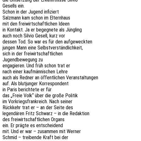
Gesells ein.
Schon in der Jugend infiziert
Salz­mann kam schon im Elternhaus
mit den frei­wirt­schaft­li­chen Ideen
in Kontakt. Ja er begeg­ne­te als Jüngling
auch noch Silvio Gesell, kurz vor
dessen Tod. So war es für den aufgeweckten
jungen Mann eine Selbstverständlichkeit,
sich in der freiwirtschaftlichen
Jugend­be­we­gung zu
enga­gie­ren. Und früh schon trat er
nach einer kauf­män­ni­schen Lehre
auch als Redner an öffent­li­chen Veranstaltungen
auf. Als blut­jun­ger Korrespondent
in Paris berich­te­te er für
das „Freie Volk“ über die große Politik
im Vorkriegs­frank­reich. Nach seiner
Rück­kehr trat er – an der Seite des
legen­dä­ren Fritz Schwarz – in die Redaktion
des frei­wirt­schaft­li­chen Organs
ein. Er prägte es entscheidend
mit. Und er war – zusam­men mit Werner
Schmid – trei­ben­de Kraft bei der