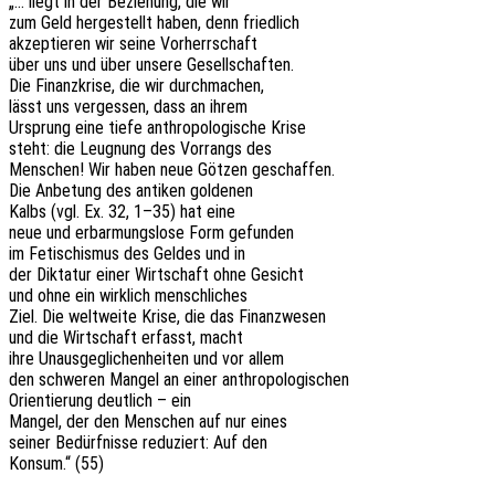
„… liegt in der Bezie­hung, die wir
zum Geld herge­stellt haben, denn friedlich
akzep­tie­ren wir seine Vorherrschaft
über uns und über unsere Gesellschaften.
Die Finanz­kri­se, die wir durchmachen,
lässt uns verges­sen, dass an ihrem
Ursprung eine tiefe anthro­po­lo­gi­sche Krise
steht: die Leug­nung des Vorrangs des
Menschen! Wir haben neue Götzen geschaffen.
Die Anbe­tung des anti­ken goldenen
Kalbs (vgl. Ex. 32, 1–35) hat eine
neue und erbar­mungs­lo­se Form gefunden
im Feti­schis­mus des Geldes und in
der Dikta­tur einer Wirt­schaft ohne Gesicht
und ohne ein wirk­lich menschliches
Ziel. Die welt­wei­te Krise, die das Finanzwesen
und die Wirt­schaft erfasst, macht
ihre Unaus­ge­gli­chen­hei­ten und vor allem
den schwe­ren Mangel an einer anthropologischen
Orien­tie­rung deut­lich – ein
Mangel, der den Menschen auf nur eines
seiner Bedürf­nis­se redu­ziert: Auf den
Konsum.“ (55)