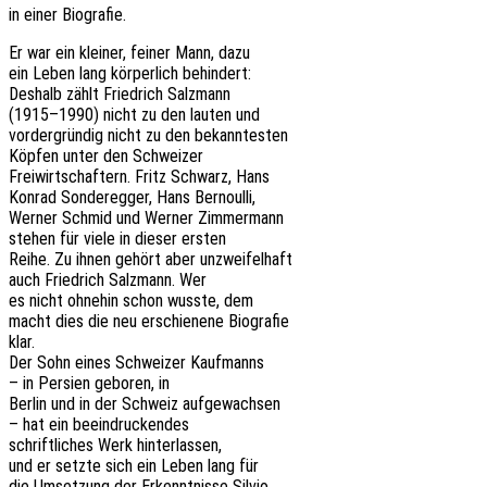
in einer Biografie.
Er war ein klei­ner, feiner Mann, dazu
ein Leben lang körper­lich behindert:
Deshalb zählt Fried­rich Salzmann
(1915–1990) nicht zu den lauten und
vorder­grün­dig nicht zu den bekanntesten
Köpfen unter den Schweizer
Frei­wirt­schaf­tern. Fritz Schwarz, Hans
Konrad Sonder­eg­ger, Hans Bernoulli,
Werner Schmid und Werner Zimmermann
stehen für viele in dieser ersten
Reihe. Zu ihnen gehört aber unzweifelhaft
auch Fried­rich Salz­mann. Wer
es nicht ohne­hin schon wusste, dem
macht dies die neu erschie­ne­ne Biografie
klar.
Der Sohn eines Schwei­zer Kaufmanns
– in Persi­en gebo­ren, in
Berlin und in der Schweiz aufgewachsen
– hat ein beeindruckendes
schrift­li­ches Werk hinterlassen,
und er setzte sich ein Leben lang für
die Umset­zung der Erkennt­nis­se Silvio