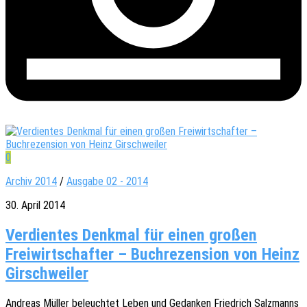
0
Archiv 2014
/
Ausgabe 02 - 2014
30. April 2014
Verdientes Denkmal für einen großen
Freiwirtschafter – Buchrezension von Heinz
Girschweiler
Andre­as Müller beleuch­tet Leben und Gedan­ken Fried­rich Salz­manns