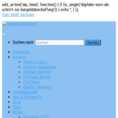
add_action('wp_head', function() { if (is_single('digitaler-euro-als-
schritt-zur-bargeldabschaffung')) { echo '
'; } });
Zum Inhalt springen
Suchen nach:
Startseite
Autoren
Helmut Creutz
Andreas Bangemann
Eckhard Behrens
Wolfgang Berger
Pat Christ
Günther Moewes
Terminkalender
Abo & Probeheft
Shop
Links
Archiv
Ausgaben 2026