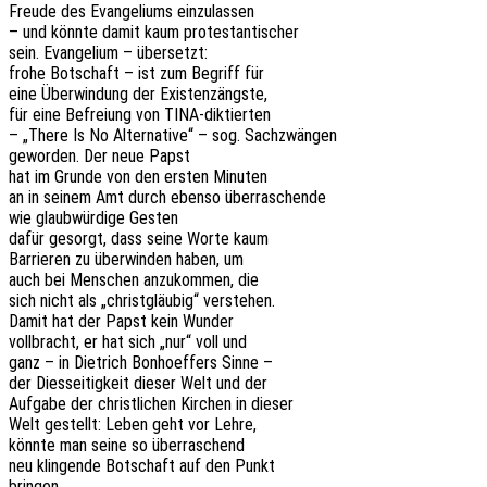
Freude des Evan­ge­li­ums einzulassen
– und könnte damit kaum protestantischer
sein. Evan­ge­li­um – übersetzt:
frohe Botschaft – ist zum Begriff für
eine Über­win­dung der Existenzängste,
für eine Befrei­ung von TINA-diktierten
– „There Is No Alter­na­ti­ve“ – sog. Sachzwängen
gewor­den. Der neue Papst
hat im Grunde von den ersten Minuten
an in seinem Amt durch ebenso überraschende
wie glaub­wür­di­ge Gesten
dafür gesorgt, dass seine Worte kaum
Barrie­ren zu über­win­den haben, um
auch bei Menschen anzu­kom­men, die
sich nicht als „christ­gläu­big“ verstehen.
Damit hat der Papst kein Wunder
voll­bracht, er hat sich „nur“ voll und
ganz – in Diet­rich Bonhoef­fers Sinne –
der Dies­sei­tig­keit dieser Welt und der
Aufga­be der christ­li­chen Kirchen in dieser
Welt gestellt: Leben geht vor Lehre,
könnte man seine so überraschend
neu klin­gen­de Botschaft auf den Punkt
bringen.