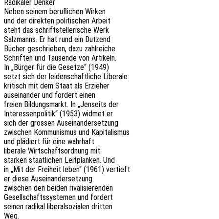
Radi­ka­ler Denker
Neben seinem beruf­li­chen Wirken
und der direk­ten poli­ti­schen Arbeit
steht das schrift­stel­le­ri­sche Werk
Salz­manns. Er hat rund ein Dutzend
Bücher geschrie­ben, dazu zahlreiche
Schrif­ten und Tausen­de von Artikeln.
In „Bürger für die Geset­ze“ (1949)
setzt sich der leiden­schaft­li­che Liberale
kritisch mit dem Staat als Erzieher
ausein­an­der und fordert einen
freien Bildungs­markt. In „Jenseits der
Inter­es­sen­po­li­tik“ (1953) widmet er
sich der gros­sen Auseinandersetzung
zwischen Kommu­nis­mus und Kapitalismus
und plädiert für eine wahrhaft
libe­ra­le Wirt­schafts­ord­nung mit
star­ken staat­li­chen Leit­plan­ken. Und
in „Mit der Frei­heit leben“ (1961) vertieft
er diese Auseinandersetzung
zwischen den beiden rivalisierenden
Gesell­schafts­sys­te­men und fordert
seinen radi­kal libe­ral­so­zia­len dritten
Weg.