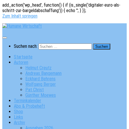
add_action('wp_head', function() { if (is_single('digitaler-euro-als-
schritt-zur-bargeldabschaffung')) { echo '
'; } });
Zum Inhalt springen
Suchen nach:
Startseite
Autoren
Helmut Creutz
Andreas Bangemann
Eckhard Behrens
Wolfgang Berger
Pat Christ
Günther Moewes
Terminkalender
Abo & Probeheft
Shop
Links
Archiv
Ausgaben 2026