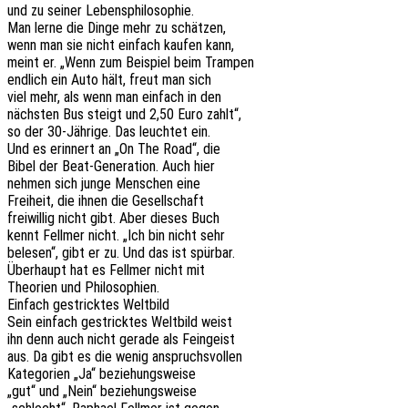
und zu seiner Lebensphilosophie.
Man lerne die Dinge mehr zu schätzen,
wenn man sie nicht einfach kaufen kann,
meint er. „Wenn zum Beispiel beim Trampen
endlich ein Auto hält, freut man sich
viel mehr, als wenn man einfach in den
nächs­ten Bus steigt und 2,50 Euro zahlt“,
so der 30-Jähri­ge. Das leuch­tet ein.
Und es erin­nert an „On The Road“, die
Bibel der Beat-Gene­ra­ti­on. Auch hier
nehmen sich junge Menschen eine
Frei­heit, die ihnen die Gesellschaft
frei­wil­lig nicht gibt. Aber dieses Buch
kennt Fell­mer nicht. „Ich bin nicht sehr
bele­sen“, gibt er zu. Und das ist spürbar.
Über­haupt hat es Fell­mer nicht mit
Theo­rien und Philosophien.
Einfach gestrick­tes Weltbild
Sein einfach gestrick­tes Welt­bild weist
ihn denn auch nicht gerade als Feingeist
aus. Da gibt es die wenig anspruchsvollen
Kate­go­rien „Ja“ beziehungsweise
„gut“ und „Nein“ beziehungsweise