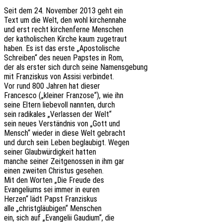
Seit dem 24. Novem­ber 2013 geht ein
Text um die Welt, den wohl kirchennahe
und erst recht kirchen­fer­ne Menschen
der katho­li­schen Kirche kaum zugetraut
haben. Es ist das erste „Apos­to­li­sche
Schrei­ben“ des neuen Paps­tes in Rom,
der als erster sich durch seine Namensgebung
mit Fran­zis­kus von Assisi verbindet.
Vor rund 800 Jahren hat dieser
Fran­ces­co („klei­ner Fran­zo­se“), wie ihn
seine Eltern liebe­voll nann­ten, durch
sein radi­ka­les „Verlas­sen der Welt“
sein neues Verständ­nis von „Gott und
Mensch“ wieder in diese Welt gebracht
und durch sein Leben beglau­bigt. Wegen
seiner Glaub­wür­dig­keit hatten
manche seiner Zeit­ge­nos­sen in ihm gar
einen zwei­ten Chris­tus gesehen.
Mit den Worten „Die Freude des
Evan­ge­li­ums sei immer in euren
Herzen“ lädt Papst Franziskus
alle „christ­gläu­bi­gen“ Menschen
ein, sich auf „Evan­ge­lii Gaudi­um“, die