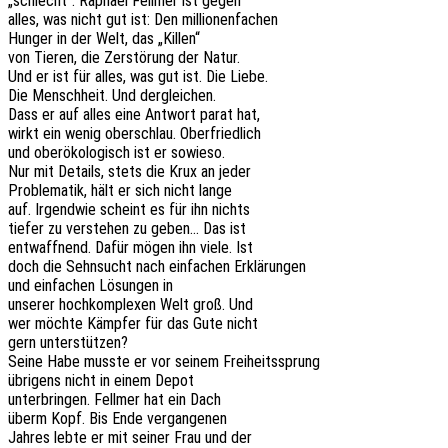
„schlecht“. Rapha­el Fell­mer ist gegen
alles, was nicht gut ist: Den millionenfachen
Hunger in der Welt, das „Killen“
von Tieren, die Zerstö­rung der Natur.
Und er ist für alles, was gut ist. Die Liebe.
Die Mensch­heit. Und dergleichen.
Dass er auf alles eine Antwort parat hat,
wirkt ein wenig ober­schlau. Oberfriedlich
und ober­öko­lo­gisch ist er sowieso.
Nur mit Details, stets die Krux an jeder
Proble­ma­tik, hält er sich nicht lange
auf. Irgend­wie scheint es für ihn nichts
tiefer zu verste­hen zu geben… Das ist
entwaff­nend. Dafür mögen ihn viele. Ist
doch die Sehn­sucht nach einfa­chen Erklärungen
und einfa­chen Lösun­gen in
unse­rer hoch­kom­ple­xen Welt groß. Und
wer möchte Kämp­fer für das Gute nicht
gern unterstützen?
Seine Habe musste er vor seinem Freiheitssprung
übri­gens nicht in einem Depot
unter­brin­gen. Fell­mer hat ein Dach
überm Kopf. Bis Ende vergangenen
Jahres lebte er mit seiner Frau und der