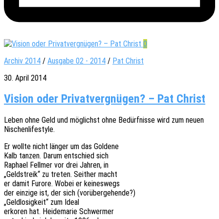
0
Archiv 2014
/
Ausgabe 02 - 2014
/
Pat Christ
30. April 2014
Vision oder Privatvergnügen? – Pat Christ
Leben ohne Geld und möglichst ohne Bedürf­nis­se wird zum neuen
Nischenlifestyle.
Er wollte nicht länger um das Goldene
Kalb tanzen. Darum entschied sich
Rapha­el Fell­mer vor drei Jahren, in
„Geld­streik“ zu treten. Seit­her macht
er damit Furore. Wobei er keineswegs
der einzi­ge ist, der sich (vorüber­ge­hen­de?)
„Geld­lo­sig­keit“ zum Ideal
erko­ren hat. Heide­ma­rie Schwermer