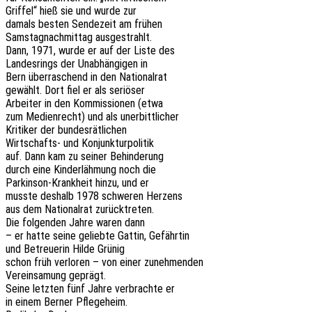
Grif­fel“ hieß sie und wurde zur
damals besten Sende­zeit am frühen
Sams­tag­nach­mit­tag ausgestrahlt.
Dann, 1971, wurde er auf der Liste des
Landes­rings der Unab­hän­gi­gen in
Bern über­ra­schend in den Nationalrat
gewählt. Dort fiel er als seriöser
Arbei­ter in den Kommis­sio­nen (etwa
zum Medi­en­recht) und als unerbittlicher
Kriti­ker der bundesrätlichen
Wirt­schafts- und Konjunkturpolitik
auf. Dann kam zu seiner Behinderung
durch eine Kinder­läh­mung noch die
Parkin­son-Krank­heit hinzu, und er
musste deshalb 1978 schwe­ren Herzens
aus dem Natio­nal­rat zurücktreten.
Die folgen­den Jahre waren dann
– er hatte seine gelieb­te Gattin, Gefährtin
und Betreue­rin Hilde Grünig
schon früh verlo­ren – von einer zunehmenden
Verein­sa­mung geprägt.
Seine letz­ten fünf Jahre verbrach­te er
in einem Berner Pflegeheim.