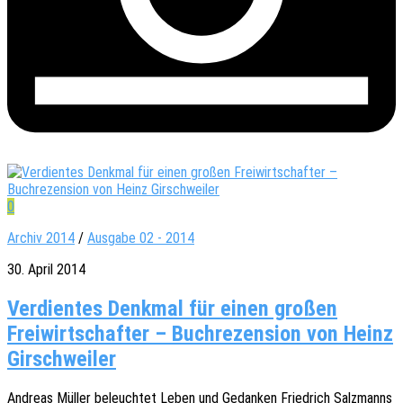
0
Archiv 2014
/
Ausgabe 02 - 2014
30. April 2014
Verdientes Denkmal für einen großen
Freiwirtschafter – Buchrezension von Heinz
Girschweiler
Andre­as Müller beleuch­tet Leben und Gedan­ken Fried­rich Salz­manns