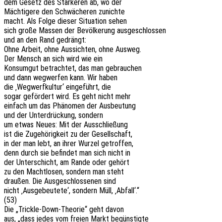
dem Gesetz des Stär­ke­ren ab, wo der
Mäch­ti­ge­re den Schwä­che­ren zunichte
macht. Als Folge dieser Situa­ti­on sehen
sich große Massen der Bevöl­ke­rung ausgeschlossen
und an den Rand gedrängt:
Ohne Arbeit, ohne Aussich­ten, ohne Ausweg.
Der Mensch an sich wird wie ein
Konsum­gut betrach­tet, das man gebrauchen
und dann wegwer­fen kann. Wir haben
die ‚Wegwerf­kul­tur‘ einge­führt, die
sogar geför­dert wird. Es geht nicht mehr
einfach um das Phäno­men der Ausbeutung
und der Unter­drü­ckung, sondern
um etwas Neues: Mit der Ausschließung
ist die Zuge­hö­rig­keit zu der Gesellschaft,
in der man lebt, an ihrer Wurzel getroffen,
denn durch sie befin­det man sich nicht in
der Unter­schicht, am Rande oder gehört
zu den Macht­lo­sen, sondern man steht
drau­ßen. Die Ausge­schlos­se­nen sind
nicht ‚Ausge­beu­te­te‘, sondern Müll, ‚Abfall‘.“
(53)
Die „Trick­le-Down-Theo­rie“ geht davon
aus, „dass jedes vom freien Markt begünstigte