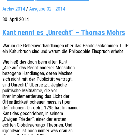
Archiv 2014
/
Ausgabe 02 - 2014
30. April 2014
Kant nennt es „Unrecht“ – Thomas Mohrs
Warum die Geheim­ver­hand­lun­gen über das Handels­ab­kom­men TTIP
ein Kultur­bruch sind und warum die Philo­so­phie Einspruch erhebt.
Wie hieß das doch beim alten Kant:
„Alle auf das Recht ande­rer Menschen
bezo­ge­ne Hand­lun­gen, deren Maxime
sich nicht mit der Publi­ci­tät verträgt,
sind Unrecht.“ Über­setzt: Jegliche
poli­ti­sche Maßnah­me, die vor
ihrer Imple­men­tie­rung das Licht der
Öffent­lich­keit scheu­en muss, ist per
defi­ni­tio­nem Unrecht. 1795 hat Immanuel
Kant das geschrie­ben, in seinem
„Ewigen Frie­den“, einer der ersten
echten Globa­li­sie­rungs-Theo­rien. Und
irgend­wie ist noch immer was dran an