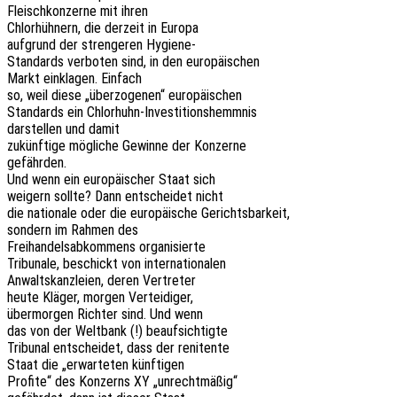
Fleisch­kon­zer­ne mit ihren
Chlor­hüh­nern, die derzeit in Europa
aufgrund der stren­ge­ren Hygiene-
Stan­dards verbo­ten sind, in den europäischen
Markt einkla­gen. Einfach
so, weil diese „über­zo­ge­nen“ europäischen
Stan­dards ein Chlorhuhn-Investitionshemmnis
darstel­len und damit
zukünf­ti­ge mögli­che Gewin­ne der Konzerne
gefährden.
Und wenn ein euro­päi­scher Staat sich
weigern sollte? Dann entschei­det nicht
die natio­na­le oder die euro­päi­sche Gerichtsbarkeit,
sondern im Rahmen des
Frei­han­dels­ab­kom­mens organisierte
Tribu­na­le, beschickt von internationalen
Anwalts­kanz­lei­en, deren Vertreter
heute Kläger, morgen Verteidiger,
über­mor­gen Rich­ter sind. Und wenn
das von der Welt­bank (!) beaufsichtigte
Tribu­nal entschei­det, dass der renitente
Staat die „erwar­te­ten künftigen
Profi­te“ des Konzerns XY „unrecht­mä­ßig“