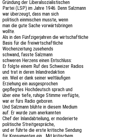
Grün­dung der Liberalsozialistischen
Partei (LSP) im Jahre 1946. Denn Salzmann
war über­zeugt, dass man sich
poli­tisch einmi­schen musste, wenn
man die gute Sache vorwärtsbringen
wollte.
Als in den Fünf­zi­ger­jah­ren die wirtschaftliche
Basis für die freiwirtschaftliche
Wochen­zei­tung zusehends
schwand, fasste Salzmann
schwe­ren Herzens einen Entschluss:
Er folgte einem Ruf des Schwei­zer Radios
und trat in deren Inlandredaktion
ein. Weil er dank seiner weltläufigen
Erzie­hung ein ausgesprochen
gepfleg­tes Hoch­deutsch sprach und
über eine tiefe, ruhige Stimme verfügte,
war er fürs Radio geboren.
Und Salz­mann blühte in diesem Medium
auf. Er wurde zum anerkannten
Chef der Inland­ab­tei­lung, er moderierte
poli­ti­sche Streitgespräche,
und er führte die erste kriti­sche Sendung
für Konsu­men­ten ein. „Mit kritischem