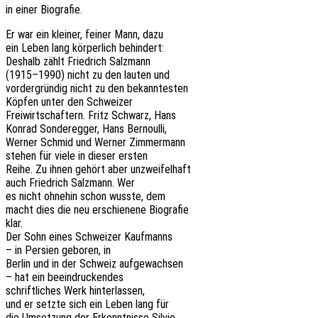
in einer Biografie.
Er war ein klei­ner, feiner Mann, dazu
ein Leben lang körper­lich behindert:
Deshalb zählt Fried­rich Salzmann
(1915–1990) nicht zu den lauten und
vorder­grün­dig nicht zu den bekanntesten
Köpfen unter den Schweizer
Frei­wirt­schaf­tern. Fritz Schwarz, Hans
Konrad Sonder­eg­ger, Hans Bernoulli,
Werner Schmid und Werner Zimmermann
stehen für viele in dieser ersten
Reihe. Zu ihnen gehört aber unzweifelhaft
auch Fried­rich Salz­mann. Wer
es nicht ohne­hin schon wusste, dem
macht dies die neu erschie­ne­ne Biografie
klar.
Der Sohn eines Schwei­zer Kaufmanns
– in Persi­en gebo­ren, in
Berlin und in der Schweiz aufgewachsen
– hat ein beeindruckendes
schrift­li­ches Werk hinterlassen,
und er setzte sich ein Leben lang für
die Umset­zung der Erkennt­nis­se Silvio