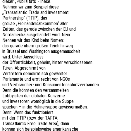
dieser „Publizitäts“-These.
Nehmen wir zum Beispiel diese
„Trans­at­lan­tic Trade and Investment
Part­ner­ship“ (TTIP), das
größte „Frei­han­dels­ab­kom­men“ aller
Zeiten, das gerade zwischen der EU und
Nord­ame­ri­ka ausge­han­delt wird. Nein:
Nennen wir das Kind beim Namen:
das gerade übern großen Teich hinweg
in Brüs­sel und Washing­ton ausgemauschelt
wird. Unter Ausschluss
der Öffent­lich­keit, geheim, hinter verschlossenen
Türen. Abge­schirmt von
Vertre­tern demo­kra­tisch gewählter
Parla­men­te und erst recht von NGOs
und Verbrau­cher- und Konsumentenschutzverbänden.
Denn die könn­ten den versammelten
Lobby­is­ten der globa­len Konzerne
und Inves­to­ren womög­lich in die Suppe
spucken – in die Hühner­sup­pe gewissermaßen.
Denn: Wenn das funktioniert
mit der TTIP (bzw. der TAFTA:
Trans­at­lan­tic Free Trade Area), dann
können sich beispiels­wei­se amerikanische