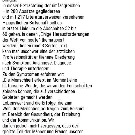
In dieser Betrach­tung der umfangreichen
– in 288 Absät­ze gegliederten
und mit 217 Lite­ra­tur­ver­wei­sen versehenen
– päpst­li­chen Botschaft soll es
in erster Linie um die Abschnit­te 52 bis
60 gehen, in denen „Einige Herausforderungen
der Welt von heute“ thematisiert
werden. Diesen rund 3 Seiten Text
kann man unschwer eine der ärztlichen
Profes­sio­na­li­tät entlie­he­ne Gliederung
nach Symptom, Anamne­se, Diagnose
und Thera­pie unterlegen:
Zu den Sympto­men erfah­ren wir:
„Die Mensch­heit erlebt im Moment eine
histo­ri­sche Wende, die wir an den Fortschritten
able­sen können, die auf verschiedenen
Gebie­ten gemacht werden.
Lobens­wert sind die Erfol­ge, die zum
Wohl der Menschen beitra­gen, zum Beispiel
im Bereich der Gesund­heit, der Erziehung
und der Kommu­ni­ka­ti­on. Wir
dürfen jedoch nicht verges­sen, dass der
größte Teil der Männer und Frauen unserer