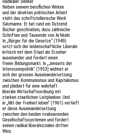
Radi­ka­ler Denker
Neben seinem beruf­li­chen Wirken
und der direk­ten poli­ti­schen Arbeit
steht das schrift­stel­le­ri­sche Werk
Salz­manns. Er hat rund ein Dutzend
Bücher geschrie­ben, dazu zahlreiche
Schrif­ten und Tausen­de von Artikeln.
In „Bürger für die Geset­ze“ (1949)
setzt sich der leiden­schaft­li­che Liberale
kritisch mit dem Staat als Erzieher
ausein­an­der und fordert einen
freien Bildungs­markt. In „Jenseits der
Inter­es­sen­po­li­tik“ (1953) widmet er
sich der gros­sen Auseinandersetzung
zwischen Kommu­nis­mus und Kapitalismus
und plädiert für eine wahrhaft
libe­ra­le Wirt­schafts­ord­nung mit
star­ken staat­li­chen Leit­plan­ken. Und
in „Mit der Frei­heit leben“ (1961) vertieft
er diese Auseinandersetzung
zwischen den beiden rivalisierenden
Gesell­schafts­sys­te­men und fordert
seinen radi­kal libe­ral­so­zia­len dritten
Weg.