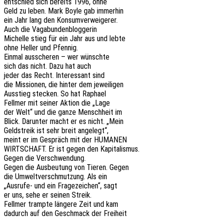
entschied sich bereits 1996, ohne
Geld zu leben. Mark Boyle gab immerhin
ein Jahr lang den Konsumverweigerer.
Auch die Vagabundenbloggerin
Michel­le stieg für ein Jahr aus und lebte
ohne Heller und Pfennig.
Einmal aussche­ren – wer wünschte
sich das nicht. Dazu hat auch
jeder das Recht. Inter­es­sant sind
die Missio­nen, die hinter dem jeweiligen
Ausstieg stecken. So hat Raphael
Fell­mer mit seiner Aktion die „Lage
der Welt“ und die ganze Mensch­heit im
Blick. Darun­ter macht er es nicht. „Mein
Geld­streik ist sehr breit angelegt“,
meint er im Gespräch mit der HUMANEN
WIRTSCHAFT. Er ist gegen den Kapitalismus.
Gegen die Verschwendung.
Gegen die Ausbeu­tung von Tieren. Gegen
die Umwelt­ver­schmut­zung. Als ein
„Ausru­fe- und ein Frage­zei­chen“, sagt
er uns, sehe er seinen Streik.
Fell­mer tramp­te länge­re Zeit und kam
dadurch auf den Geschmack der Freiheit