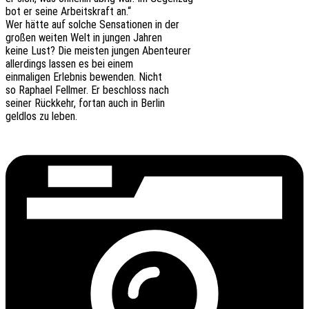
bot er seine Arbeits­kraft an.“
Wer hätte auf solche Sensa­tio­nen in der
großen weiten Welt in jungen Jahren
keine Lust? Die meis­ten jungen Abenteurer
aller­dings lassen es bei einem
einma­li­gen Erleb­nis bewen­den. Nicht
so Rapha­el Fell­mer. Er beschloss nach
seiner Rück­kehr, fortan auch in Berlin
geld­los zu leben.