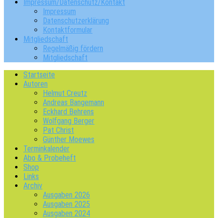
Impressum/Datenschutz/Kontakt
Impressum
Datenschutzerklärung
Kontaktformular
Mitgliedschaft
Regelmäßig fördern
Mitgliedschaft
Startseite
Autoren
Helmut Creutz
Andreas Bangemann
Eckhard Behrens
Wolfgang Berger
Pat Christ
Günther Moewes
Terminkalender
Abo & Probeheft
Shop
Links
Archiv
Ausgaben 2026
Ausgaben 2025
Ausgaben 2024