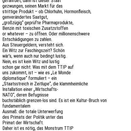
gefähr­det, dann ist dieser Staat
gezwun­gen, seinen Markt für das
strit­ti­ge Produkt – ob Chlor­huhn, Hormonfleisch,
genver­än­der­tes Saatgut,
„groß­zü­gig“ geprüf­te Pharmaprodukte,
Benzin mit toxi­schen Zusatzstoffen
or whate­ver – zu öffnen. Oder millionenschwere
Entschä­di­gun­gen zu zahlen.
Aus Steu­er­gel­dern, versteht sich.
Ein Witz zur Faschings­zeit? Schön
wär’s, wenn auch nur bedingt lustig.
Nein, es ist kein Witz und lustig
schon gar nicht: Was mit dem TTIP auf
uns zukommt, ist – wie es „Le Monde
diplo­ma­tique“ formu­liert – ein
„Staats­streich in Zeit­lu­pe“, die klammheimliche
Instal­la­ti­on einer „Wirt­schafts-
NATO“, deren Befugnisse
buch­stäb­lich gren­zen-los sind. Es ist ein Kultur-Bruch von
fundamentalem
Ausmaß: die totale Unterwerfung
des Primats der Poli­tik unter das
Primat der Wirtschaft.
Daher ist es nötig, das Mons­trum TTIP