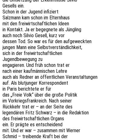
Gesells ein.
Schon in der Jugend infiziert
Salz­mann kam schon im Elternhaus
mit den frei­wirt­schaft­li­chen Ideen
in Kontakt. Ja er begeg­ne­te als Jüngling
auch noch Silvio Gesell, kurz vor
dessen Tod. So war es für den aufgeweckten
jungen Mann eine Selbstverständlichkeit,
sich in der freiwirtschaftlichen
Jugend­be­we­gung zu
enga­gie­ren. Und früh schon trat er
nach einer kauf­män­ni­schen Lehre
auch als Redner an öffent­li­chen Veranstaltungen
auf. Als blut­jun­ger Korrespondent
in Paris berich­te­te er für
das „Freie Volk“ über die große Politik
im Vorkriegs­frank­reich. Nach seiner
Rück­kehr trat er – an der Seite des
legen­dä­ren Fritz Schwarz – in die Redaktion
des frei­wirt­schaft­li­chen Organs
ein. Er prägte es entscheidend
mit. Und er war – zusam­men mit Werner
Schmid – trei­ben­de Kraft bei der