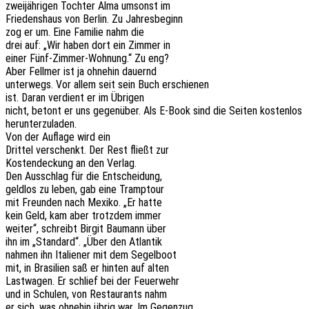
zwei­jäh­ri­gen Toch­ter Alma umsonst im
Frie­dens­haus von Berlin. Zu Jahresbeginn
zog er um. Eine Fami­lie nahm die
drei auf: „Wir haben dort ein Zimmer in
einer Fünf-Zimmer-Wohnung.“ Zu eng?
Aber Fell­mer ist ja ohne­hin dauernd
unter­wegs. Vor allem seit sein Buch erschienen
ist. Daran verdient er im Übrigen
nicht, betont er uns gegen­über. Als E‑Book sind die Seiten kosten­los
herunterzuladen.
Von der Aufla­ge wird ein
Drit­tel verschenkt. Der Rest fließt zur
Kosten­de­ckung an den Verlag.
Den Ausschlag für die Entscheidung,
geld­los zu leben, gab eine Tramptour
mit Freun­den nach Mexiko. „Er hatte
kein Geld, kam aber trotz­dem immer
weiter“, schreibt Birgit Baumann über
ihn im „Stan­dard“. „Über den Atlantik
nahmen ihn Italie­ner mit dem Segelboot
mit, in Brasi­li­en saß er hinten auf alten
Last­wa­gen. Er schlief bei der Feuerwehr
und in Schu­len, von Restau­rants nahm
er sich, was ohne­hin übrig war. Im Gegenzug