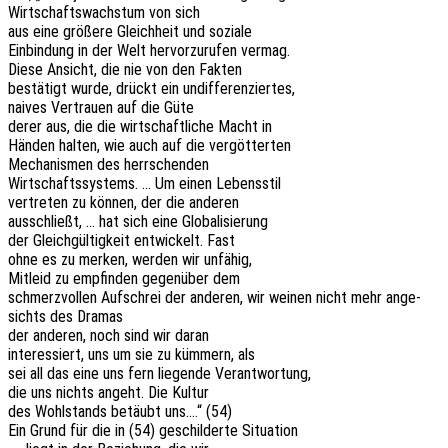
Wirt­schafts­wachs­tum von sich
aus eine größe­re Gleich­heit und soziale
Einbin­dung in der Welt hervor­zu­ru­fen vermag.
Diese Ansicht, die nie von den Fakten
bestä­tigt wurde, drückt ein undifferenziertes,
naives Vertrau­en auf die Güte
derer aus, die die wirt­schaft­li­che Macht in
Händen halten, wie auch auf die vergötterten
Mecha­nis­men des herrschenden
Wirt­schafts­sys­tems. … Um einen Lebensstil
vertre­ten zu können, der die anderen
ausschließt, … hat sich eine Globalisierung
der Gleich­gül­tig­keit entwi­ckelt. Fast
ohne es zu merken, werden wir unfähig,
Mitleid zu empfin­den gegen­über dem
schmerz­vol­len Aufschrei der ande­ren, wir weinen nicht mehr ange­
sichts des Dramas
der ande­ren, noch sind wir daran
inter­es­siert, uns um sie zu kümmern, als
sei all das eine uns fern liegen­de Verantwortung,
die uns nichts angeht. Die Kultur
des Wohl­stands betäubt uns….“ (54)
Ein Grund für die in (54) geschil­der­te Situation