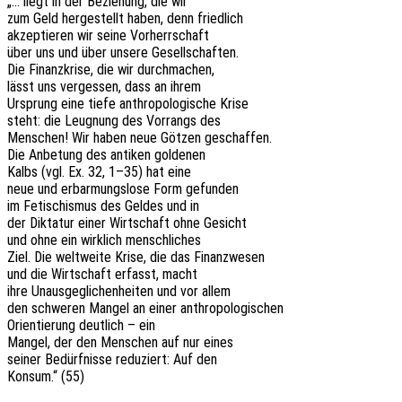
„… liegt in der Bezie­hung, die wir
zum Geld herge­stellt haben, denn friedlich
akzep­tie­ren wir seine Vorherrschaft
über uns und über unsere Gesellschaften.
Die Finanz­kri­se, die wir durchmachen,
lässt uns verges­sen, dass an ihrem
Ursprung eine tiefe anthro­po­lo­gi­sche Krise
steht: die Leug­nung des Vorrangs des
Menschen! Wir haben neue Götzen geschaffen.
Die Anbe­tung des anti­ken goldenen
Kalbs (vgl. Ex. 32, 1–35) hat eine
neue und erbar­mungs­lo­se Form gefunden
im Feti­schis­mus des Geldes und in
der Dikta­tur einer Wirt­schaft ohne Gesicht
und ohne ein wirk­lich menschliches
Ziel. Die welt­wei­te Krise, die das Finanzwesen
und die Wirt­schaft erfasst, macht
ihre Unaus­ge­gli­chen­hei­ten und vor allem
den schwe­ren Mangel an einer anthropologischen
Orien­tie­rung deut­lich – ein
Mangel, der den Menschen auf nur eines
seiner Bedürf­nis­se redu­ziert: Auf den
Konsum.“ (55)