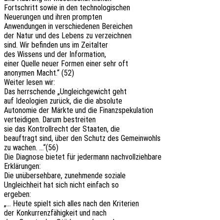
Fort­schritt sowie in den technologischen
Neue­run­gen und ihren prompten
Anwen­dun­gen in verschie­de­nen Bereichen
der Natur und des Lebens zu verzeichnen
sind. Wir befin­den uns im Zeitalter
des Wissens und der Information,
einer Quelle neuer Formen einer sehr oft
anony­men Macht.“ (52)
Weiter lesen wir:
Das herr­schen­de „Ungleich­ge­wicht geht
auf Ideo­lo­gien zurück, die die absolute
Auto­no­mie der Märkte und die Finanzspekulation
vertei­di­gen. Darum bestreiten
sie das Kontroll­recht der Staa­ten, die
beauf­tragt sind, über den Schutz des Gemeinwohls
zu wachen. …“(56)
Die Diagno­se bietet für jeder­mann nachvollziehbare
Erklärungen:
Die unüber­seh­ba­re, zuneh­men­de soziale
Ungleich­heit hat sich nicht einfach so
ergeben:
„… Heute spielt sich alles nach den Kriterien
der Konkur­renz­fä­hig­keit und nach