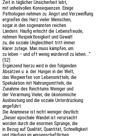
Zeit in tägli­cher Unsi­cher­heit lebt,
mit unheil­vol­len Konse­quen­zen. Einige
Patho­lo­gien nehmen zu. Angst und Verzweiflung
ergrei­fen das Herz vieler Menschen,
sogar in den soge­nann­ten reichen
Ländern. Häufig erlischt die Lebensfreude,
nehmen Respekt­lo­sig­keit und Gewalt
zu, die sozia­le Ungleich­heit tritt immer
klarer zutage. Man muss kämp­fen, um
zu leben – und oft wenig würde­voll zu leben….“
(52)
Ergän­zend hierzu wird in den folgenden
Absät­zen u. a. der Hunger in der Welt,
das Wegwer­fen von Lebens­mit­teln, die
Speku­la­ti­on mit Nahrungs­mit­teln, die
Zunah­me des Reich­tums Weni­ger und
der Verar­mung Vieler, die ökonomische
Ausbeu­tung und die sozia­le Unterdrückung
angeführt.
Die Anamne­se ist nicht weni­ger deutlich:
„Dieser epocha­le Wandel ist verursacht
worden durch die enor­men Sprün­ge, die
in Bezug auf Quali­tät, Quan­ti­tät, Schnelligkeit
und Häufung im wissenschaftlichen