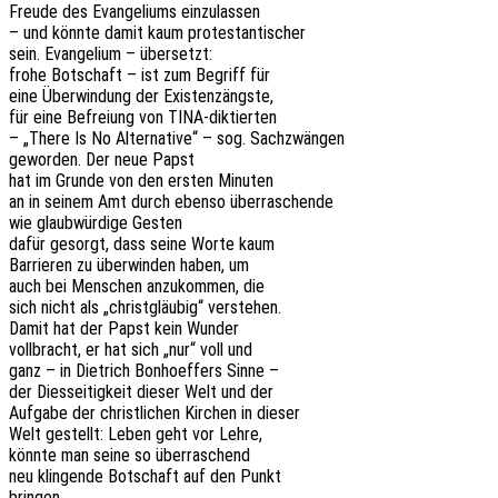
Freude des Evan­ge­li­ums einzulassen
– und könnte damit kaum protestantischer
sein. Evan­ge­li­um – übersetzt:
frohe Botschaft – ist zum Begriff für
eine Über­win­dung der Existenzängste,
für eine Befrei­ung von TINA-diktierten
– „There Is No Alter­na­ti­ve“ – sog. Sachzwängen
gewor­den. Der neue Papst
hat im Grunde von den ersten Minuten
an in seinem Amt durch ebenso überraschende
wie glaub­wür­di­ge Gesten
dafür gesorgt, dass seine Worte kaum
Barrie­ren zu über­win­den haben, um
auch bei Menschen anzu­kom­men, die
sich nicht als „christ­gläu­big“ verstehen.
Damit hat der Papst kein Wunder
voll­bracht, er hat sich „nur“ voll und
ganz – in Diet­rich Bonhoef­fers Sinne –
der Dies­sei­tig­keit dieser Welt und der
Aufga­be der christ­li­chen Kirchen in dieser
Welt gestellt: Leben geht vor Lehre,
könnte man seine so überraschend
neu klin­gen­de Botschaft auf den Punkt
bringen.