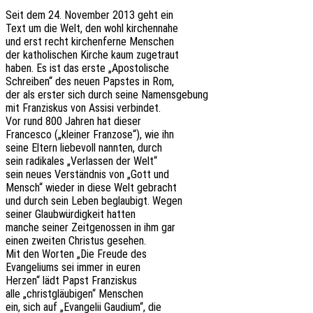
Seit dem 24. Novem­ber 2013 geht ein
Text um die Welt, den wohl kirchennahe
und erst recht kirchen­fer­ne Menschen
der katho­li­schen Kirche kaum zugetraut
haben. Es ist das erste „Apos­to­li­sche
Schrei­ben“ des neuen Paps­tes in Rom,
der als erster sich durch seine Namensgebung
mit Fran­zis­kus von Assisi verbindet.
Vor rund 800 Jahren hat dieser
Fran­ces­co („klei­ner Fran­zo­se“), wie ihn
seine Eltern liebe­voll nann­ten, durch
sein radi­ka­les „Verlas­sen der Welt“
sein neues Verständ­nis von „Gott und
Mensch“ wieder in diese Welt gebracht
und durch sein Leben beglau­bigt. Wegen
seiner Glaub­wür­dig­keit hatten
manche seiner Zeit­ge­nos­sen in ihm gar
einen zwei­ten Chris­tus gesehen.
Mit den Worten „Die Freude des
Evan­ge­li­ums sei immer in euren
Herzen“ lädt Papst Franziskus
alle „christ­gläu­bi­gen“ Menschen
ein, sich auf „Evan­ge­lii Gaudi­um“, die