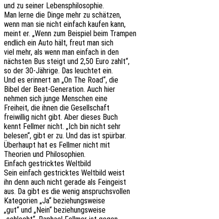
und zu seiner Lebensphilosophie.
Man lerne die Dinge mehr zu schätzen,
wenn man sie nicht einfach kaufen kann,
meint er. „Wenn zum Beispiel beim Trampen
endlich ein Auto hält, freut man sich
viel mehr, als wenn man einfach in den
nächs­ten Bus steigt und 2,50 Euro zahlt“,
so der 30-Jähri­ge. Das leuch­tet ein.
Und es erin­nert an „On The Road“, die
Bibel der Beat-Gene­ra­ti­on. Auch hier
nehmen sich junge Menschen eine
Frei­heit, die ihnen die Gesellschaft
frei­wil­lig nicht gibt. Aber dieses Buch
kennt Fell­mer nicht. „Ich bin nicht sehr
bele­sen“, gibt er zu. Und das ist spürbar.
Über­haupt hat es Fell­mer nicht mit
Theo­rien und Philosophien.
Einfach gestrick­tes Weltbild
Sein einfach gestrick­tes Welt­bild weist
ihn denn auch nicht gerade als Feingeist
aus. Da gibt es die wenig anspruchsvollen
Kate­go­rien „Ja“ beziehungsweise
„gut“ und „Nein“ beziehungsweise