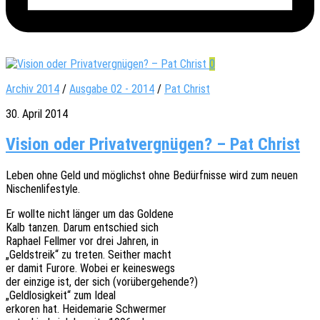
0
Archiv 2014
/
Ausgabe 02 - 2014
/
Pat Christ
30. April 2014
Vision oder Privatvergnügen? – Pat Christ
Leben ohne Geld und möglichst ohne Bedürf­nis­se wird zum neuen
Nischenlifestyle.
Er wollte nicht länger um das Goldene
Kalb tanzen. Darum entschied sich
Rapha­el Fell­mer vor drei Jahren, in
„Geld­streik“ zu treten. Seit­her macht
er damit Furore. Wobei er keineswegs
der einzi­ge ist, der sich (vorüber­ge­hen­de?)
„Geld­lo­sig­keit“ zum Ideal
erko­ren hat. Heide­ma­rie Schwermer