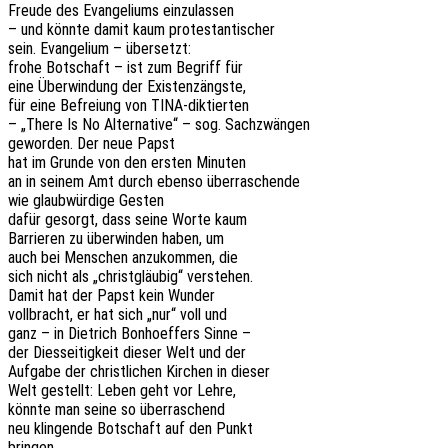
Freude des Evan­ge­li­ums einzulassen
– und könnte damit kaum protestantischer
sein. Evan­ge­li­um – übersetzt:
frohe Botschaft – ist zum Begriff für
eine Über­win­dung der Existenzängste,
für eine Befrei­ung von TINA-diktierten
– „There Is No Alter­na­ti­ve“ – sog. Sachzwängen
gewor­den. Der neue Papst
hat im Grunde von den ersten Minuten
an in seinem Amt durch ebenso überraschende
wie glaub­wür­di­ge Gesten
dafür gesorgt, dass seine Worte kaum
Barrie­ren zu über­win­den haben, um
auch bei Menschen anzu­kom­men, die
sich nicht als „christ­gläu­big“ verstehen.
Damit hat der Papst kein Wunder
voll­bracht, er hat sich „nur“ voll und
ganz – in Diet­rich Bonhoef­fers Sinne –
der Dies­sei­tig­keit dieser Welt und der
Aufga­be der christ­li­chen Kirchen in dieser
Welt gestellt: Leben geht vor Lehre,
könnte man seine so überraschend
neu klin­gen­de Botschaft auf den Punkt
bringen.