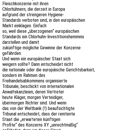
Fleisch­kon­zer­ne mit ihren
Chlor­hüh­nern, die derzeit in Europa
aufgrund der stren­ge­ren Hygiene-
Stan­dards verbo­ten sind, in den europäischen
Markt einkla­gen. Einfach
so, weil diese „über­zo­ge­nen“ europäischen
Stan­dards ein Chlorhuhn-Investitionshemmnis
darstel­len und damit
zukünf­ti­ge mögli­che Gewin­ne der Konzerne
gefährden.
Und wenn ein euro­päi­scher Staat sich
weigern sollte? Dann entschei­det nicht
die natio­na­le oder die euro­päi­sche Gerichtsbarkeit,
sondern im Rahmen des
Frei­han­dels­ab­kom­mens organisierte
Tribu­na­le, beschickt von internationalen
Anwalts­kanz­lei­en, deren Vertreter
heute Kläger, morgen Verteidiger,
über­mor­gen Rich­ter sind. Und wenn
das von der Welt­bank (!) beaufsichtigte
Tribu­nal entschei­det, dass der renitente
Staat die „erwar­te­ten künftigen
Profi­te“ des Konzerns XY „unrecht­mä­ßig“