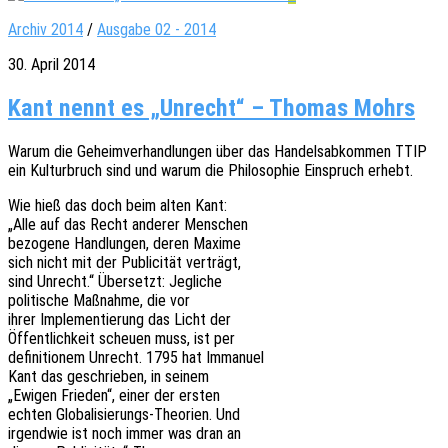
Archiv 2014
/
Ausgabe 02 - 2014
30. April 2014
Kant nennt es „Unrecht“ – Thomas Mohrs
Warum die Geheim­ver­hand­lun­gen über das Handels­ab­kom­men TTIP
ein Kultur­bruch sind und warum die Philo­so­phie Einspruch erhebt.
Wie hieß das doch beim alten Kant:
„Alle auf das Recht ande­rer Menschen
bezo­ge­ne Hand­lun­gen, deren Maxime
sich nicht mit der Publi­ci­tät verträgt,
sind Unrecht.“ Über­setzt: Jegliche
poli­ti­sche Maßnah­me, die vor
ihrer Imple­men­tie­rung das Licht der
Öffent­lich­keit scheu­en muss, ist per
defi­ni­tio­nem Unrecht. 1795 hat Immanuel
Kant das geschrie­ben, in seinem
„Ewigen Frie­den“, einer der ersten
echten Globa­li­sie­rungs-Theo­rien. Und
irgend­wie ist noch immer was dran an