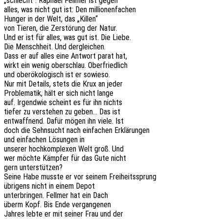
„schlecht“. Rapha­el Fell­mer ist gegen
alles, was nicht gut ist: Den millionenfachen
Hunger in der Welt, das „Killen“
von Tieren, die Zerstö­rung der Natur.
Und er ist für alles, was gut ist. Die Liebe.
Die Mensch­heit. Und dergleichen.
Dass er auf alles eine Antwort parat hat,
wirkt ein wenig ober­schlau. Oberfriedlich
und ober­öko­lo­gisch ist er sowieso.
Nur mit Details, stets die Krux an jeder
Proble­ma­tik, hält er sich nicht lange
auf. Irgend­wie scheint es für ihn nichts
tiefer zu verste­hen zu geben… Das ist
entwaff­nend. Dafür mögen ihn viele. Ist
doch die Sehn­sucht nach einfa­chen Erklärungen
und einfa­chen Lösun­gen in
unse­rer hoch­kom­ple­xen Welt groß. Und
wer möchte Kämp­fer für das Gute nicht
gern unterstützen?
Seine Habe musste er vor seinem Freiheitssprung
übri­gens nicht in einem Depot
unter­brin­gen. Fell­mer hat ein Dach
überm Kopf. Bis Ende vergangenen
Jahres lebte er mit seiner Frau und der