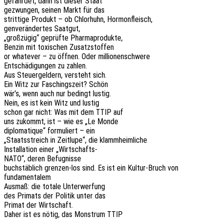
gefähr­det, dann ist dieser Staat
gezwun­gen, seinen Markt für das
strit­ti­ge Produkt – ob Chlor­huhn, Hormonfleisch,
genver­än­der­tes Saatgut,
„groß­zü­gig“ geprüf­te Pharmaprodukte,
Benzin mit toxi­schen Zusatzstoffen
or whate­ver – zu öffnen. Oder millionenschwere
Entschä­di­gun­gen zu zahlen.
Aus Steu­er­gel­dern, versteht sich.
Ein Witz zur Faschings­zeit? Schön
wär’s, wenn auch nur bedingt lustig.
Nein, es ist kein Witz und lustig
schon gar nicht: Was mit dem TTIP auf
uns zukommt, ist – wie es „Le Monde
diplo­ma­tique“ formu­liert – ein
„Staats­streich in Zeit­lu­pe“, die klammheimliche
Instal­la­ti­on einer „Wirt­schafts-
NATO“, deren Befugnisse
buch­stäb­lich gren­zen-los sind. Es ist ein Kultur-Bruch von
fundamentalem
Ausmaß: die totale Unterwerfung
des Primats der Poli­tik unter das
Primat der Wirtschaft.
Daher ist es nötig, das Mons­trum TTIP