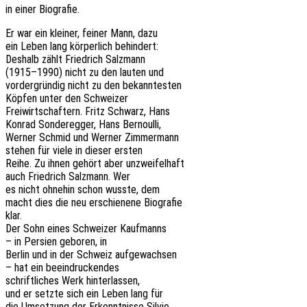
in einer Biografie.
Er war ein klei­ner, feiner Mann, dazu
ein Leben lang körper­lich behindert:
Deshalb zählt Fried­rich Salzmann
(1915–1990) nicht zu den lauten und
vorder­grün­dig nicht zu den bekanntesten
Köpfen unter den Schweizer
Frei­wirt­schaf­tern. Fritz Schwarz, Hans
Konrad Sonder­eg­ger, Hans Bernoulli,
Werner Schmid und Werner Zimmermann
stehen für viele in dieser ersten
Reihe. Zu ihnen gehört aber unzweifelhaft
auch Fried­rich Salz­mann. Wer
es nicht ohne­hin schon wusste, dem
macht dies die neu erschie­ne­ne Biografie
klar.
Der Sohn eines Schwei­zer Kaufmanns
– in Persi­en gebo­ren, in
Berlin und in der Schweiz aufgewachsen
– hat ein beeindruckendes
schrift­li­ches Werk hinterlassen,
und er setzte sich ein Leben lang für
die Umset­zung der Erkennt­nis­se Silvio