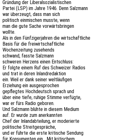
Grün­dung der Liberalsozialistischen
Partei (LSP) im Jahre 1946. Denn Salzmann
war über­zeugt, dass man sich
poli­tisch einmi­schen musste, wenn
man die gute Sache vorwärtsbringen
wollte.
Als in den Fünf­zi­ger­jah­ren die wirtschaftliche
Basis für die freiwirtschaftliche
Wochen­zei­tung zusehends
schwand, fasste Salzmann
schwe­ren Herzens einen Entschluss:
Er folgte einem Ruf des Schwei­zer Radios
und trat in deren Inlandredaktion
ein. Weil er dank seiner weltläufigen
Erzie­hung ein ausgesprochen
gepfleg­tes Hoch­deutsch sprach und
über eine tiefe, ruhige Stimme verfügte,
war er fürs Radio geboren.
Und Salz­mann blühte in diesem Medium
auf. Er wurde zum anerkannten
Chef der Inland­ab­tei­lung, er moderierte
poli­ti­sche Streitgespräche,
und er führte die erste kriti­sche Sendung
für Konsu­men­ten ein. „Mit kritischem