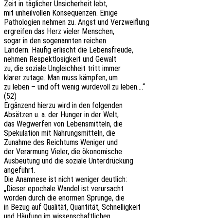
Zeit in tägli­cher Unsi­cher­heit lebt,
mit unheil­vol­len Konse­quen­zen. Einige
Patho­lo­gien nehmen zu. Angst und Verzweiflung
ergrei­fen das Herz vieler Menschen,
sogar in den soge­nann­ten reichen
Ländern. Häufig erlischt die Lebensfreude,
nehmen Respekt­lo­sig­keit und Gewalt
zu, die sozia­le Ungleich­heit tritt immer
klarer zutage. Man muss kämp­fen, um
zu leben – und oft wenig würde­voll zu leben….“
(52)
Ergän­zend hierzu wird in den folgenden
Absät­zen u. a. der Hunger in der Welt,
das Wegwer­fen von Lebens­mit­teln, die
Speku­la­ti­on mit Nahrungs­mit­teln, die
Zunah­me des Reich­tums Weni­ger und
der Verar­mung Vieler, die ökonomische
Ausbeu­tung und die sozia­le Unterdrückung
angeführt.
Die Anamne­se ist nicht weni­ger deutlich:
„Dieser epocha­le Wandel ist verursacht
worden durch die enor­men Sprün­ge, die
in Bezug auf Quali­tät, Quan­ti­tät, Schnelligkeit
und Häufung im wissenschaftlichen