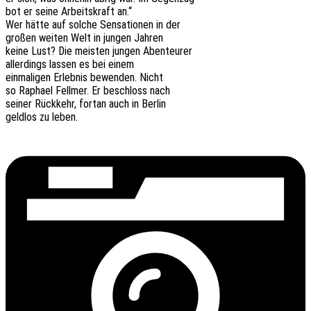
bot er seine Arbeits­kraft an.“
Wer hätte auf solche Sensa­tio­nen in der
großen weiten Welt in jungen Jahren
keine Lust? Die meis­ten jungen Abenteurer
aller­dings lassen es bei einem
einma­li­gen Erleb­nis bewen­den. Nicht
so Rapha­el Fell­mer. Er beschloss nach
seiner Rück­kehr, fortan auch in Berlin
geld­los zu leben.