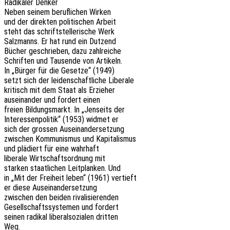
Radi­ka­ler Denker
Neben seinem beruf­li­chen Wirken
und der direk­ten poli­ti­schen Arbeit
steht das schrift­stel­le­ri­sche Werk
Salz­manns. Er hat rund ein Dutzend
Bücher geschrie­ben, dazu zahlreiche
Schrif­ten und Tausen­de von Artikeln.
In „Bürger für die Geset­ze“ (1949)
setzt sich der leiden­schaft­li­che Liberale
kritisch mit dem Staat als Erzieher
ausein­an­der und fordert einen
freien Bildungs­markt. In „Jenseits der
Inter­es­sen­po­li­tik“ (1953) widmet er
sich der gros­sen Auseinandersetzung
zwischen Kommu­nis­mus und Kapitalismus
und plädiert für eine wahrhaft
libe­ra­le Wirt­schafts­ord­nung mit
star­ken staat­li­chen Leit­plan­ken. Und
in „Mit der Frei­heit leben“ (1961) vertieft
er diese Auseinandersetzung
zwischen den beiden rivalisierenden
Gesell­schafts­sys­te­men und fordert
seinen radi­kal libe­ral­so­zia­len dritten
Weg.