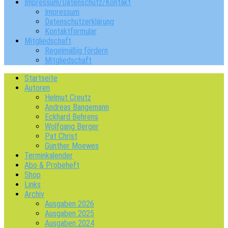
Impressum/Datenschutz/Kontakt
Impressum
Datenschutzerklärung
Kontaktformular
Mitgliedschaft
Regelmäßig fördern
Mitgliedschaft
Startseite
Autoren
Helmut Creutz
Andreas Bangemann
Eckhard Behrens
Wolfgang Berger
Pat Christ
Günther Moewes
Terminkalender
Abo & Probeheft
Shop
Links
Archiv
Ausgaben 2026
Ausgaben 2025
Ausgaben 2024