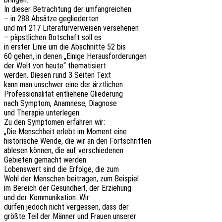
In dieser Betrach­tung der umfangreichen
– in 288 Absät­ze gegliederten
und mit 217 Lite­ra­tur­ver­wei­sen versehenen
– päpst­li­chen Botschaft soll es
in erster Linie um die Abschnit­te 52 bis
60 gehen, in denen „Einige Herausforderungen
der Welt von heute“ thematisiert
werden. Diesen rund 3 Seiten Text
kann man unschwer eine der ärztlichen
Profes­sio­na­li­tät entlie­he­ne Gliederung
nach Symptom, Anamne­se, Diagnose
und Thera­pie unterlegen:
Zu den Sympto­men erfah­ren wir:
„Die Mensch­heit erlebt im Moment eine
histo­ri­sche Wende, die wir an den Fortschritten
able­sen können, die auf verschiedenen
Gebie­ten gemacht werden.
Lobens­wert sind die Erfol­ge, die zum
Wohl der Menschen beitra­gen, zum Beispiel
im Bereich der Gesund­heit, der Erziehung
und der Kommu­ni­ka­ti­on. Wir
dürfen jedoch nicht verges­sen, dass der
größte Teil der Männer und Frauen unserer