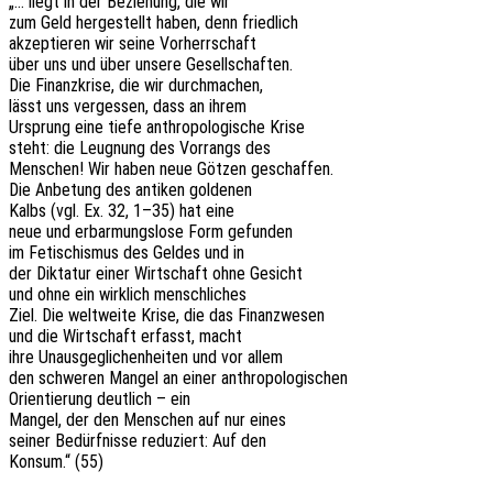
„… liegt in der Bezie­hung, die wir
zum Geld herge­stellt haben, denn friedlich
akzep­tie­ren wir seine Vorherrschaft
über uns und über unsere Gesellschaften.
Die Finanz­kri­se, die wir durchmachen,
lässt uns verges­sen, dass an ihrem
Ursprung eine tiefe anthro­po­lo­gi­sche Krise
steht: die Leug­nung des Vorrangs des
Menschen! Wir haben neue Götzen geschaffen.
Die Anbe­tung des anti­ken goldenen
Kalbs (vgl. Ex. 32, 1–35) hat eine
neue und erbar­mungs­lo­se Form gefunden
im Feti­schis­mus des Geldes und in
der Dikta­tur einer Wirt­schaft ohne Gesicht
und ohne ein wirk­lich menschliches
Ziel. Die welt­wei­te Krise, die das Finanzwesen
und die Wirt­schaft erfasst, macht
ihre Unaus­ge­gli­chen­hei­ten und vor allem
den schwe­ren Mangel an einer anthropologischen
Orien­tie­rung deut­lich – ein
Mangel, der den Menschen auf nur eines
seiner Bedürf­nis­se redu­ziert: Auf den
Konsum.“ (55)