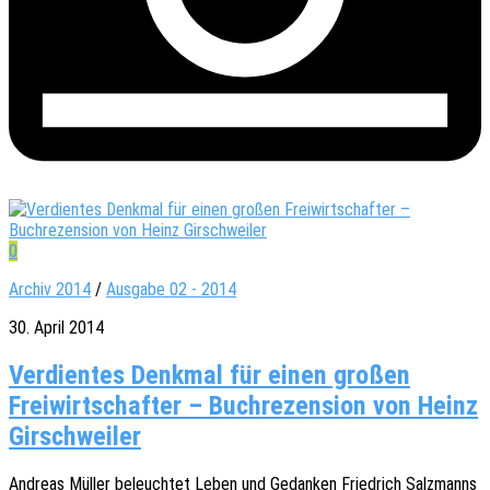
0
Archiv 2014
/
Ausgabe 02 - 2014
30. April 2014
Verdientes Denkmal für einen großen
Freiwirtschafter – Buchrezension von Heinz
Girschweiler
Andre­as Müller beleuch­tet Leben und Gedan­ken Fried­rich Salz­manns