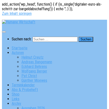
add_action('wp_head', function() { if (is_single('digitaler-euro-als-
schritt-zur-bargeldabschaffung')) { echo '
'; } });
Zum Inhalt springen
Suchen nach:
Startseite
Autoren
Helmut Creutz
Andreas Bangemann
Eckhard Behrens
Wolfgang Berger
Pat Christ
Günther Moewes
Terminkalender
Abo & Probeheft
Shop
Links
Archiv
Ausgaben 2026