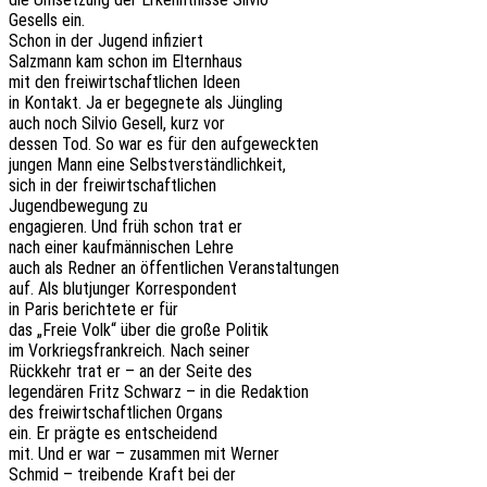
Gesells ein.
Schon in der Jugend infiziert
Salz­mann kam schon im Elternhaus
mit den frei­wirt­schaft­li­chen Ideen
in Kontakt. Ja er begeg­ne­te als Jüngling
auch noch Silvio Gesell, kurz vor
dessen Tod. So war es für den aufgeweckten
jungen Mann eine Selbstverständlichkeit,
sich in der freiwirtschaftlichen
Jugend­be­we­gung zu
enga­gie­ren. Und früh schon trat er
nach einer kauf­män­ni­schen Lehre
auch als Redner an öffent­li­chen Veranstaltungen
auf. Als blut­jun­ger Korrespondent
in Paris berich­te­te er für
das „Freie Volk“ über die große Politik
im Vorkriegs­frank­reich. Nach seiner
Rück­kehr trat er – an der Seite des
legen­dä­ren Fritz Schwarz – in die Redaktion
des frei­wirt­schaft­li­chen Organs
ein. Er prägte es entscheidend
mit. Und er war – zusam­men mit Werner
Schmid – trei­ben­de Kraft bei der