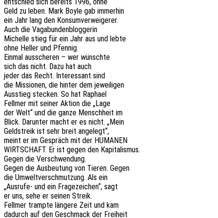
entschied sich bereits 1996, ohne
Geld zu leben. Mark Boyle gab immerhin
ein Jahr lang den Konsumverweigerer.
Auch die Vagabundenbloggerin
Michel­le stieg für ein Jahr aus und lebte
ohne Heller und Pfennig.
Einmal aussche­ren – wer wünschte
sich das nicht. Dazu hat auch
jeder das Recht. Inter­es­sant sind
die Missio­nen, die hinter dem jeweiligen
Ausstieg stecken. So hat Raphael
Fell­mer mit seiner Aktion die „Lage
der Welt“ und die ganze Mensch­heit im
Blick. Darun­ter macht er es nicht. „Mein
Geld­streik ist sehr breit angelegt“,
meint er im Gespräch mit der HUMANEN
WIRTSCHAFT. Er ist gegen den Kapitalismus.
Gegen die Verschwendung.
Gegen die Ausbeu­tung von Tieren. Gegen
die Umwelt­ver­schmut­zung. Als ein
„Ausru­fe- und ein Frage­zei­chen“, sagt
er uns, sehe er seinen Streik.
Fell­mer tramp­te länge­re Zeit und kam
dadurch auf den Geschmack der Freiheit