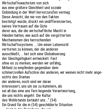
Wirt­schafts­wachs­tum von sich
aus eine größe­re Gleich­heit und soziale
Einbin­dung in der Welt hervor­zu­ru­fen vermag.
Diese Ansicht, die nie von den Fakten
bestä­tigt wurde, drückt ein undifferenziertes,
naives Vertrau­en auf die Güte
derer aus, die die wirt­schaft­li­che Macht in
Händen halten, wie auch auf die vergötterten
Mecha­nis­men des herrschenden
Wirt­schafts­sys­tems. … Um einen Lebensstil
vertre­ten zu können, der die anderen
ausschließt, … hat sich eine Globalisierung
der Gleich­gül­tig­keit entwi­ckelt. Fast
ohne es zu merken, werden wir unfähig,
Mitleid zu empfin­den gegen­über dem
schmerz­vol­len Aufschrei der ande­ren, wir weinen nicht mehr ange­
sichts des Dramas
der ande­ren, noch sind wir daran
inter­es­siert, uns um sie zu kümmern, als
sei all das eine uns fern liegen­de Verantwortung,
die uns nichts angeht. Die Kultur
des Wohl­stands betäubt uns….“ (54)
Ein Grund für die in (54) geschil­der­te Situation