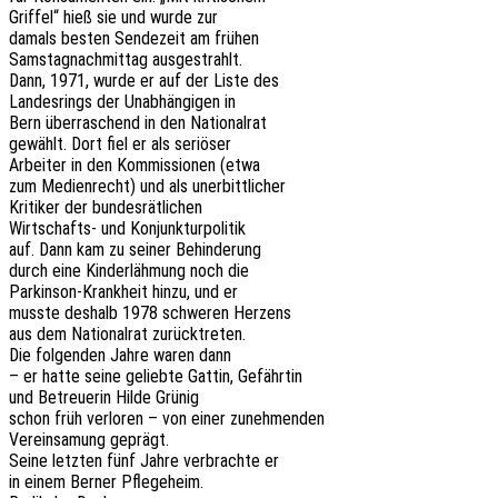
Grif­fel“ hieß sie und wurde zur
damals besten Sende­zeit am frühen
Sams­tag­nach­mit­tag ausgestrahlt.
Dann, 1971, wurde er auf der Liste des
Landes­rings der Unab­hän­gi­gen in
Bern über­ra­schend in den Nationalrat
gewählt. Dort fiel er als seriöser
Arbei­ter in den Kommis­sio­nen (etwa
zum Medi­en­recht) und als unerbittlicher
Kriti­ker der bundesrätlichen
Wirt­schafts- und Konjunkturpolitik
auf. Dann kam zu seiner Behinderung
durch eine Kinder­läh­mung noch die
Parkin­son-Krank­heit hinzu, und er
musste deshalb 1978 schwe­ren Herzens
aus dem Natio­nal­rat zurücktreten.
Die folgen­den Jahre waren dann
– er hatte seine gelieb­te Gattin, Gefährtin
und Betreue­rin Hilde Grünig
schon früh verlo­ren – von einer zunehmenden
Verein­sa­mung geprägt.
Seine letz­ten fünf Jahre verbrach­te er
in einem Berner Pflegeheim.