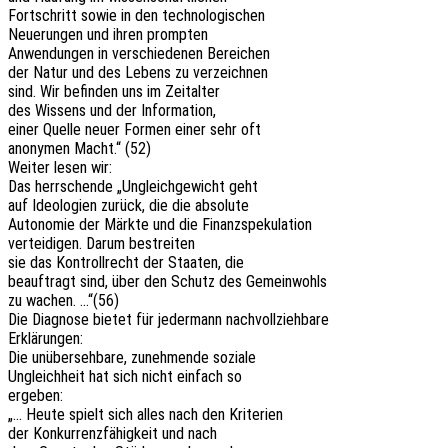
Fort­schritt sowie in den technologischen
Neue­run­gen und ihren prompten
Anwen­dun­gen in verschie­de­nen Bereichen
der Natur und des Lebens zu verzeichnen
sind. Wir befin­den uns im Zeitalter
des Wissens und der Information,
einer Quelle neuer Formen einer sehr oft
anony­men Macht.“ (52)
Weiter lesen wir:
Das herr­schen­de „Ungleich­ge­wicht geht
auf Ideo­lo­gien zurück, die die absolute
Auto­no­mie der Märkte und die Finanzspekulation
vertei­di­gen. Darum bestreiten
sie das Kontroll­recht der Staa­ten, die
beauf­tragt sind, über den Schutz des Gemeinwohls
zu wachen. …“(56)
Die Diagno­se bietet für jeder­mann nachvollziehbare
Erklärungen:
Die unüber­seh­ba­re, zuneh­men­de soziale
Ungleich­heit hat sich nicht einfach so
ergeben:
„… Heute spielt sich alles nach den Kriterien
der Konkur­renz­fä­hig­keit und nach