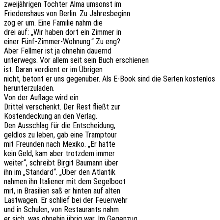
zwei­jäh­ri­gen Toch­ter Alma umsonst im
Frie­dens­haus von Berlin. Zu Jahresbeginn
zog er um. Eine Fami­lie nahm die
drei auf: „Wir haben dort ein Zimmer in
einer Fünf-Zimmer-Wohnung.“ Zu eng?
Aber Fell­mer ist ja ohne­hin dauernd
unter­wegs. Vor allem seit sein Buch erschienen
ist. Daran verdient er im Übrigen
nicht, betont er uns gegen­über. Als E‑Book sind die Seiten kosten­los
herunterzuladen.
Von der Aufla­ge wird ein
Drit­tel verschenkt. Der Rest fließt zur
Kosten­de­ckung an den Verlag.
Den Ausschlag für die Entscheidung,
geld­los zu leben, gab eine Tramptour
mit Freun­den nach Mexiko. „Er hatte
kein Geld, kam aber trotz­dem immer
weiter“, schreibt Birgit Baumann über
ihn im „Stan­dard“. „Über den Atlantik
nahmen ihn Italie­ner mit dem Segelboot
mit, in Brasi­li­en saß er hinten auf alten
Last­wa­gen. Er schlief bei der Feuerwehr
und in Schu­len, von Restau­rants nahm
er sich, was ohne­hin übrig war. Im Gegenzug