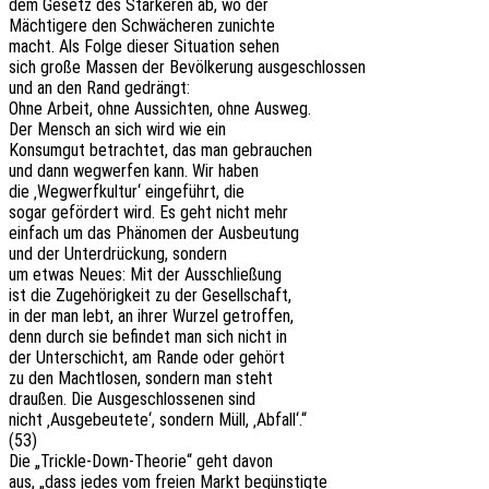
dem Gesetz des Stär­ke­ren ab, wo der
Mäch­ti­ge­re den Schwä­che­ren zunichte
macht. Als Folge dieser Situa­ti­on sehen
sich große Massen der Bevöl­ke­rung ausgeschlossen
und an den Rand gedrängt:
Ohne Arbeit, ohne Aussich­ten, ohne Ausweg.
Der Mensch an sich wird wie ein
Konsum­gut betrach­tet, das man gebrauchen
und dann wegwer­fen kann. Wir haben
die ‚Wegwerf­kul­tur‘ einge­führt, die
sogar geför­dert wird. Es geht nicht mehr
einfach um das Phäno­men der Ausbeutung
und der Unter­drü­ckung, sondern
um etwas Neues: Mit der Ausschließung
ist die Zuge­hö­rig­keit zu der Gesellschaft,
in der man lebt, an ihrer Wurzel getroffen,
denn durch sie befin­det man sich nicht in
der Unter­schicht, am Rande oder gehört
zu den Macht­lo­sen, sondern man steht
drau­ßen. Die Ausge­schlos­se­nen sind
nicht ‚Ausge­beu­te­te‘, sondern Müll, ‚Abfall‘.“
(53)
Die „Trick­le-Down-Theo­rie“ geht davon
aus, „dass jedes vom freien Markt begünstigte