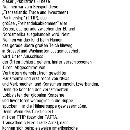
dieser „Publizitäts“-These.
Nehmen wir zum Beispiel diese
„Trans­at­lan­tic Trade and Investment
Part­ner­ship“ (TTIP), das
größte „Frei­han­dels­ab­kom­men“ aller
Zeiten, das gerade zwischen der EU und
Nord­ame­ri­ka ausge­han­delt wird. Nein:
Nennen wir das Kind beim Namen:
das gerade übern großen Teich hinweg
in Brüs­sel und Washing­ton ausgemauschelt
wird. Unter Ausschluss
der Öffent­lich­keit, geheim, hinter verschlossenen
Türen. Abge­schirmt von
Vertre­tern demo­kra­tisch gewählter
Parla­men­te und erst recht von NGOs
und Verbrau­cher- und Konsumentenschutzverbänden.
Denn die könn­ten den versammelten
Lobby­is­ten der globa­len Konzerne
und Inves­to­ren womög­lich in die Suppe
spucken – in die Hühner­sup­pe gewissermaßen.
Denn: Wenn das funktioniert
mit der TTIP (bzw. der TAFTA:
Trans­at­lan­tic Free Trade Area), dann
können sich beispiels­wei­se amerikanische