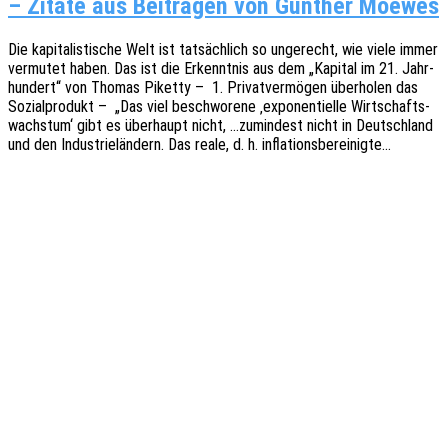
– Zitate aus Beiträgen von Günther Moewes
Die kapi­ta­lis­ti­sche Welt ist tatsäch­lich so unge­recht, wie viele immer
vermu­tet haben. Das ist die Erkennt­nis aus dem „Kapi­tal im 21. Jahr­
hun­dert“ von Thomas Piket­ty – 1. Privat­ver­mö­gen über­ho­len das
Sozi­al­pro­dukt – „Das viel beschwo­re­ne ‚expo­nen­ti­el­le Wirt­schafts­
wachs­tum‘ gibt es über­haupt nicht, …zumin­dest nicht in Deutsch­land
und den Indus­trie­län­dern. Das reale, d. h. inflationsbereinigte…