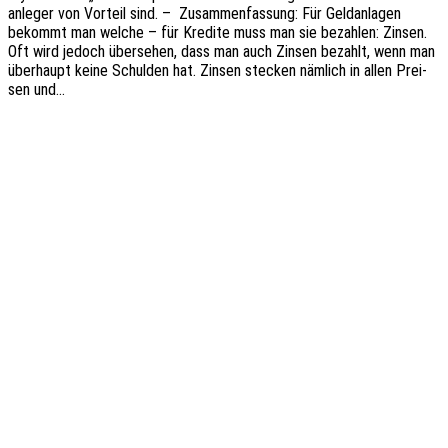
an­le­ger von Vorteil sind. – Zusam­men­fas­sung: Für Geld­an­la­gen
bekommt man welche – für Kredi­te muss man sie bezah­len: Zinsen.
Oft wird jedoch über­se­hen, dass man auch Zinsen bezahlt, wenn man
über­haupt keine Schul­den hat. Zinsen stecken nämlich in allen Prei­
sen und…