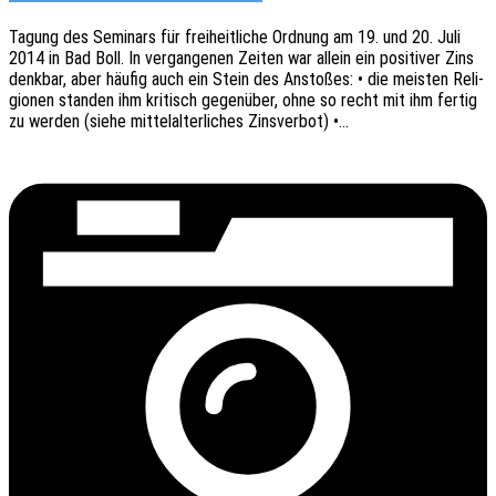
Tagung des Semi­nars für frei­heit­li­che Ordnung am 19. und 20. Juli
2014 in Bad Boll. In vergan­ge­nen Zeiten war allein ein posi­ti­ver Zins
denk­bar, aber häufig auch ein Stein des Ansto­ßes: • die meis­ten Reli­
gio­nen stan­den ihm kritisch gegen­über, ohne so recht mit ihm fertig
zu werden (siehe mittel­al­ter­li­ches Zinsverbot) •…