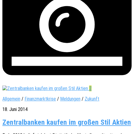
2
Allgemein
/
Finanzmarktkrise
/
Meldungen
/
Zukunft
18. Juni 2014
Zentralbanken kaufen im großen Stil Aktien