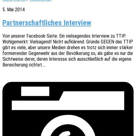
5. Mai 2014
Partnerschaftliches Interview
Von unse­rer Face­book-Seite: Ein viel­sa­gen­des Inter­view zu TTIP.
Wohl­ge­merkt: Viel­sa­gend! Nicht aufklä­rend. Gründe GEGEN das TTIP
gibt es viele, aber unsere Medien drehen es trotz sich immer stär­ker
formie­ren­der Gegen­wehr aus der Bevöl­ke­rung so, als gäbe es nur die
Sicht­wei­se derer, deren Inter­es­se sich ausschließ­lich auf die eigene
Berei­che­rung richtet.…