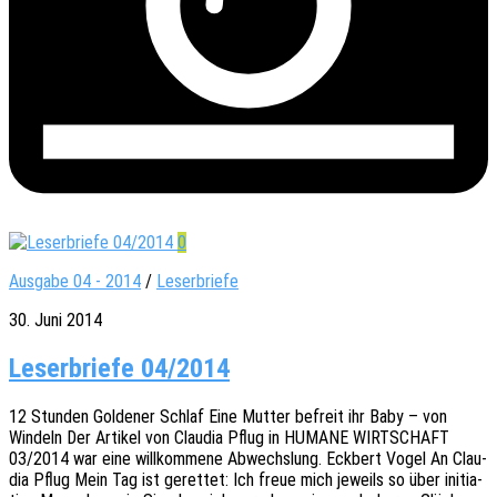
0
Ausgabe 04 - 2014
/
Leserbriefe
30. Juni 2014
Leserbriefe 04/2014
12 Stun­den Golde­ner Schlaf Eine Mutter befreit ihr Baby – von
Windeln Der Arti­kel von Clau­dia Pflug in HUMANE WIRTSCHAFT
03/2014 war eine will­kom­me­ne Abwechs­lung. Eckbert Vogel An Clau­
dia Pflug Mein Tag ist geret­tet: Ich freue mich jeweils so über initia­