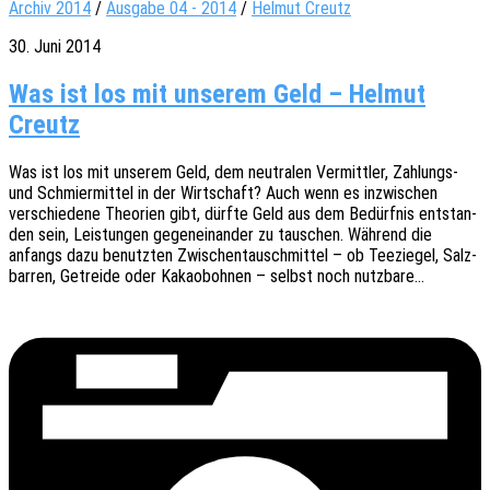
Archiv 2014
/
Ausgabe 04 - 2014
/
Helmut Creutz
30. Juni 2014
Was ist los mit unserem Geld – Helmut
Creutz
Was ist los mit unse­rem Geld, dem neutra­len Vermitt­ler, Zahlungs-
und Schmier­mit­tel in der Wirt­schaft? Auch wenn es inzwi­schen
verschie­de­ne Theo­rien gibt, dürfte Geld aus dem Bedürf­nis entstan­
den sein, Leis­tun­gen gegen­ein­an­der zu tauschen. Während die
anfangs dazu benutz­ten Zwischen­tausch­mit­tel – ob Teezie­gel, Salz­
bar­ren, Getrei­de oder Kakao­boh­nen – selbst noch nutzbare…