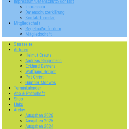
Impressum/Datenschutz/Kontakt
Impressum
Datenschutzerklärung
Kontaktformular
Mitgliedschaft
Regelmäßig fördern
Mitgliedschaft
Startseite
Autoren
Helmut Creutz
Andreas Bangemann
Eckhard Behrens
Wolfgang Berger
Pat Christ
Günther Moewes
Terminkalender
Abo & Probeheft
Shop
Links
Archiv
Ausgaben 2026
Ausgaben 2025
Ausgaben 2024