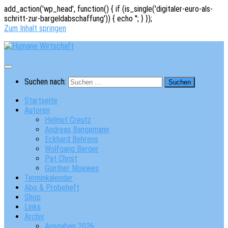
add_action('wp_head', function() { if (is_single('digitaler-euro-als-
schritt-zur-bargeldabschaffung')) { echo '
'; } });
Zum Inhalt springen
Suchen nach:
Startseite
Autoren
Helmut Creutz
Andreas Bangemann
Eckhard Behrens
Wolfgang Berger
Pat Christ
Günther Moewes
Terminkalender
Abo & Probeheft
Shop
Links
Archiv
Ausgaben 2026