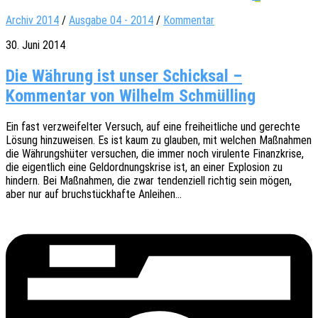
Archiv 2014
/
Ausgabe 04 - 2014
/
Kommentar
30. Juni 2014
Die Währung ist unser Schicksal –
Kommentar von Wilhelm Schmülling
Ein fast verzwei­fel­ter Versuch, auf eine frei­heit­li­che und gerech­te
Lösung hinzu­wei­sen. Es ist kaum zu glau­ben, mit welchen Maßnah­men
die Währungs­hü­ter versu­chen, die immer noch viru­len­te Finanz­kri­se,
die eigent­lich eine Geld­ord­nungs­kri­se ist, an einer Explo­si­on zu
hindern. Bei Maßnah­men, die zwar tenden­zi­ell rich­tig sein mögen,
aber nur auf bruch­stück­haf­te Anleihen…