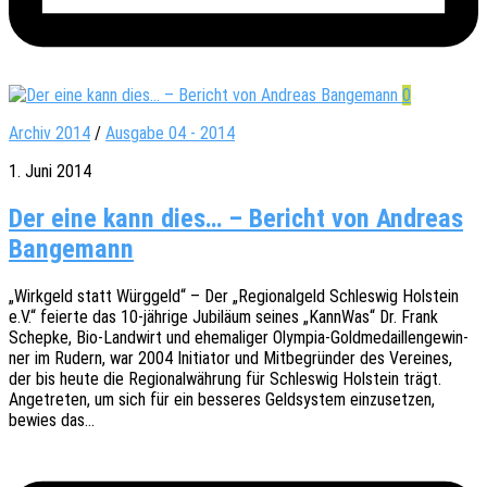
0
Archiv 2014
/
Ausgabe 04 - 2014
1. Juni 2014
Der eine kann dies… – Bericht von Andreas
Bangemann
„Wirk­geld statt Würg­geld“ – Der „Regio­nal­geld Schles­wig Holstein
e.V.“ feier­te das 10-jähri­­ge Jubi­lä­um seines „Kann­Was“ Dr. Frank
Schep­ke, Bio-Land­­wirt und ehema­li­ger Olym­­pia-Gold­­me­­dail­­len­­ge­­win­­
ner im Rudern, war 2004 Initia­tor und Mitbe­grün­der des Verei­nes,
der bis heute die Regio­nal­wäh­rung für Schles­wig Holstein trägt.
Ange­tre­ten, um sich für ein besse­res Geld­sys­tem einzu­set­zen,
bewies das…