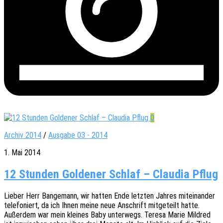
0
Archiv 2014
/
Ausgabe 03 - 2014
1. Mai 2014
12 Stunden Goldener Schlaf – Claudia Pflug
Lieber Herr Bange­mann, wir hatten Ende letz­ten Jahres mitein­an­der
tele­fo­niert, da ich Ihnen meine neue Anschrift mitge­teilt hatte.
Außer­dem war mein klei­nes Baby unter­wegs. Teresa Marie Mild­red