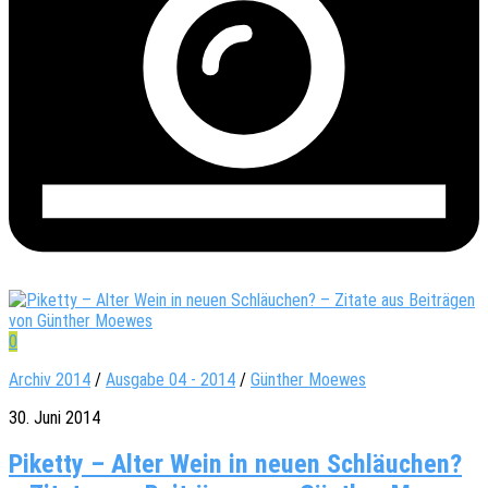
0
Archiv 2014
/
Ausgabe 04 - 2014
/
Günther Moewes
30. Juni 2014
Piketty – Alter Wein in neuen Schläuchen?