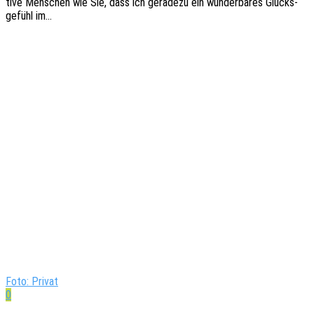
ti­ve Menschen wie Sie, dass ich gera­de­zu ein wunder­ba­res Glücks­
ge­fühl im…
Foto: Privat
0