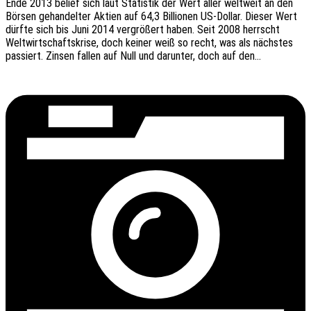
Ende 2013 belief sich laut Statis­tik der Wert aller welt­weit an den
Börsen gehan­del­ter Aktien auf 64,3 Billio­nen US-Dollar. Dieser Wert
dürfte sich bis Juni 2014 vergrö­ßert haben. Seit 2008 herrscht
Welt­wirt­schafts­kri­se, doch keiner weiß so recht, was als nächs­tes
passiert. Zinsen fallen auf Null und darun­ter, doch auf den…