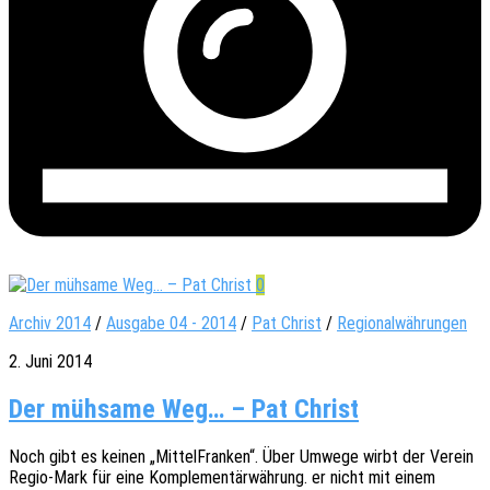
0
Archiv 2014
/
Ausgabe 04 - 2014
/
Pat Christ
/
Regionalwährungen
2. Juni 2014
Der mühsame Weg… – Pat Christ
Noch gibt es keinen „Mittel­Fran­ken“. Über Umwege wirbt der Verein
Regio-Mark für eine Komple­men­tär­wäh­rung. er nicht mit einem