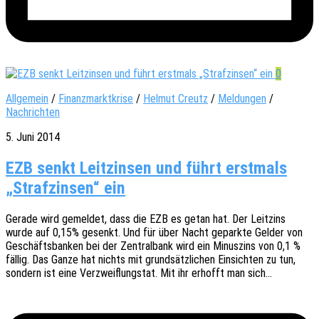
0
Allgemein
/
Finanzmarktkrise
/
Helmut Creutz
/
Meldungen
/
Nachrichten
5. Juni 2014
EZB senkt Leitzinsen und führt erstmals
„Strafzinsen“ ein
Gerade wird gemel­det, dass die EZB es getan hat. Der Leit­zins
wurde auf 0,15% gesenkt. Und für über Nacht gepark­te Gelder von
Geschäfts­ban­ken bei der Zentral­bank wird ein Minus­zins von 0,1 %
fällig. Das Ganze hat nichts mit grund­sätz­li­chen Einsich­ten zu tun,
sondern ist eine Verzweif­lungs­tat. Mit ihr erhofft man sich…