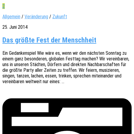
2
Allgemein
/
Veränderung
/
Zukunft
25. Juni 2014
Das größte Fest der Menschheit
Ein Gedan­ken­spiel Wie wäre es, wenn wir den nächs­ten Sonn­tag zu
einem ganz beson­de­ren, globa­len Fest­tag machen? Wir verein­ba­ren,
uns in unse­ren Städ­ten, Dörfern und direk­ten Nach­bar­schaf­ten für
die größte Party aller Zeiten zu tref­fen. Wir feiern, musi­zie­ren,
singen, tanzen, lachen, essen, trin­ken, spre­chen mitein­an­der und
verein­ba­ren welt­weit nur eines: …