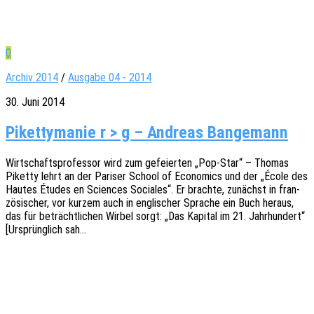
0
Archiv 2014
/
Ausgabe 04 - 2014
30. Juni 2014
Pikettymanie r > g – Andreas Bangemann
Wirt­schafts­pro­fes­sor wird zum gefei­er­ten „Pop-Star“ – Thomas
Piket­ty lehrt an der Pari­ser School of Econo­mics und der „École des
Hautes Études en Scien­ces Socia­les“. Er brach­te, zunächst in fran­
zö­si­scher, vor kurzem auch in engli­scher Spra­che ein Buch heraus,
das für beträcht­li­chen Wirbel sorgt: „Das Kapi­tal im 21. Jahr­hun­dert“
[Ursprüng­lich sah…