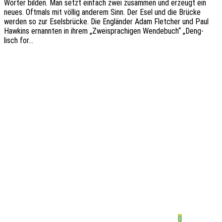
Wörter bilden. Man setzt einfach zwei zusam­men und erzeugt ein
neues. Oftmals mit völlig ande­rem Sinn. Der Esel und die Brücke
werden so zur Esels­brü­cke. Die Englän­der Adam Flet­cher und Paul
Hawkins ernann­ten in ihrem „Zwei­spra­chi­gen Wende­buch“ „Deng­
lisch for…
0