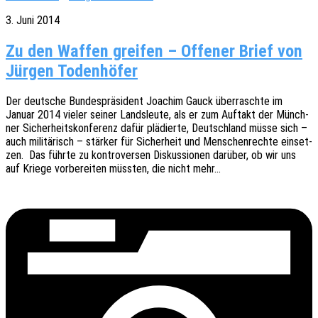
3. Juni 2014
Zu den Waffen greifen – Offener Brief von
Jürgen Todenhöfer
Der deut­sche Bundes­prä­si­dent Joachim Gauck über­rasch­te im
Januar 2014 vieler seiner Lands­leu­te, als er zum Auftakt der Münch­
ner Sicher­heits­kon­fe­renz dafür plädier­te, Deutsch­land müsse sich –
auch mili­tä­risch – stär­ker für Sicher­heit und Menschen­rech­te einset­
zen. Das führte zu kontro­ver­sen Diskus­sio­nen darüber, ob wir uns
auf Kriege vorbe­rei­ten müss­ten, die nicht mehr…