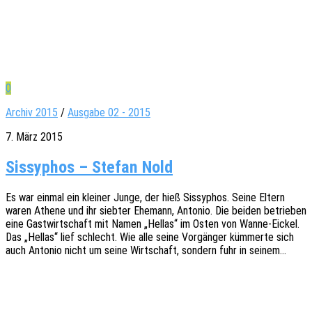
0
Archiv 2015
/
Ausgabe 02 - 2015
7. März 2015
Sissyphos – Stefan Nold
Es war einmal ein klei­ner Junge, der hieß Sissy­phos. Seine Eltern
waren Athene und ihr sieb­ter Ehemann, Anto­nio. Die beiden betrie­ben
eine Gast­wirt­schaft mit Namen „Hellas“ im Osten von Wanne-Eickel.
Das „Hellas“ lief schlecht. Wie alle seine Vorgän­ger kümmer­te sich
auch Anto­nio nicht um seine Wirt­schaft, sondern fuhr in seinem…