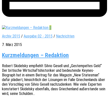
0
Archiv 2015
/
Ausgabe 02 - 2015
/
Nachrichten
7. März 2015
Kurzmeldungen – Redaktion
Robert Skidelsky empfiehlt Silvio Gesell und „Gestem­pel­tes Geld“
Der briti­sche Wirt­schafts­his­to­ri­ker und bedeu­ten­de Keynes-
Biograph hat in einem Beitrag für das Maga­zin „New States­man“
dafür plädiert, hinsicht­lich der Lösun­gen im Falle Grie­chen­lands über
den Vorschlag von Silvio Gesell nach­zu­den­ken. Wie viele Exper­ten
konsta­tiert Skidelsky eben­falls, dass Grie­chen­land außer­stan­de sein
wird, seine Schulden…