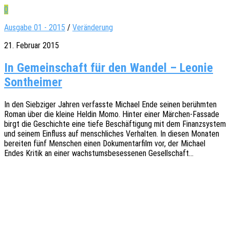
0
Ausgabe 01 - 2015
/
Veränderung
21. Februar 2015
In Gemeinschaft für den Wandel – Leonie
Sontheimer
In den Sieb­zi­ger Jahren verfass­te Micha­el Ende seinen berühm­ten
Roman über die kleine Heldin Momo. Hinter einer Märchen-Fassa­­de
birgt die Geschich­te eine tiefe Beschäf­ti­gung mit dem Finanz­sys­tem
und seinem Einfluss auf mensch­li­ches Verhal­ten. In diesen Mona­ten
berei­ten fünf Menschen einen Doku­men­tar­film vor, der Micha­el
Endes Kritik an einer wachs­tums­be­ses­se­nen Gesellschaft…