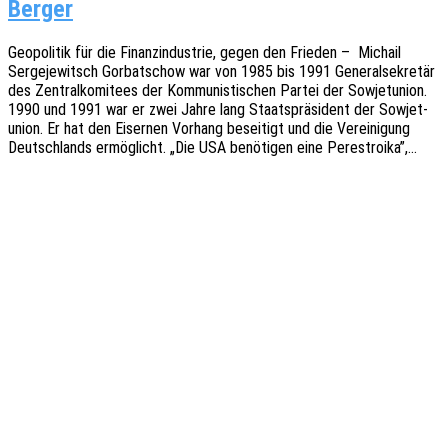
Berger
Geopo­li­tik für die Finanz­in­dus­trie, gegen den Frie­den – Michail
Serge­je­witsch Gorbat­schow war von 1985 bis 1991 Gene­ral­se­kre­tär
des Zentral­ko­mi­tees der Kommu­nis­ti­schen Partei der Sowjet­uni­on.
1990 und 1991 war er zwei Jahre lang Staats­prä­si­dent der Sowjet­
uni­on. Er hat den Eiser­nen Vorhang besei­tigt und die Verei­ni­gung
Deutsch­lands ermög­licht. „Die USA benö­ti­gen eine Perestroika”,…