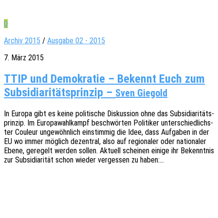
0
Archiv 2015
/
Ausgabe 02 - 2015
7. März 2015
TTIP und Demokratie – Bekennt Euch zum
Subsidiaritätsprinzip –
Sven Giegold
In Europa gibt es keine poli­ti­sche Diskus­si­on ohne das Subsi­dia­ri­täts­
prin­zip. Im Euro­pa­wahl­kampf beschwör­ten Poli­ti­ker unter­schied­lichs­
ter Couleur unge­wöhn­lich einstim­mig die Idee, dass Aufga­ben in der
EU wo immer möglich dezen­tral, also auf regio­na­ler oder natio­na­ler
Ebene, gere­gelt werden sollen. Aktu­ell schei­nen einige ihr Bekennt­nis
zur Subsi­dia­ri­tät schon wieder verges­sen zu haben:…