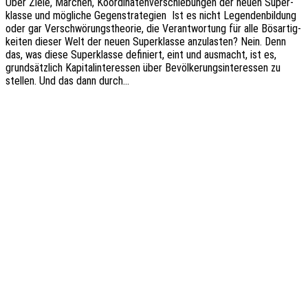
Über Ziele, Märchen, Koor­di­na­ten­ver­schie­bun­gen der neuen Super­
klas­se und mögli­che Gegen­stra­te­gien Ist es nicht Legen­den­bil­dung
oder gar Verschwö­rungs­theo­rie, die Verant­wor­tung für alle Bösar­tig­
kei­ten dieser Welt der neuen Super­klas­se anzu­las­ten? Nein. Denn
das, was diese Super­klas­se defi­niert, eint und ausmacht, ist es,
grund­sätz­lich Kapi­tal­in­ter­es­sen über Bevöl­ke­rungs­in­ter­es­sen zu
stel­len. Und das dann durch…