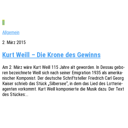
0
Allgemein
2. März 2015
Kurt Weill – Die Krone des Gewinns
Am 2. März wäre Kurt Weill 115 Jahre alt gewor­den. In Dessau gebo­
ren bezeich­ne­te Weill sich nach seiner Emigra­ti­on 1935 als ameri­ka­
ni­scher Kompo­nist. Der deut­sche Schrift­stel­ler Fried­rich Carl Georg
Kaiser schrieb das Stück „Silber­see“, in dem das Lied des Lotte­rie­
agen­ten vorkommt. Kurt Weill kompo­nier­te die Musik dazu. Der Text
des Stückes:…