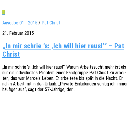
0
Ausgabe 01 - 2015
/
Pat Christ
21. Februar 2015
„In mir schrie ‘s: ‚Ich will hier raus!’“ – Pat
Christ
„In mir schrie ’s: ‚Ich will hier raus!’“ Warum Arbeits­sucht mehr ist als
nur ein indi­vi­du­el­les Problem einer Rand­grup­pe Pat Christ Zu arbei­
ten, das war Marcels Leben. Er arbei­te­te bis spät in die Nacht. Er
nahm Arbeit mit in den Urlaub. „Priva­te Einla­dun­gen schlug ich immer
häufi­ger aus“, sagt der 57-Jähri­­ge, der…