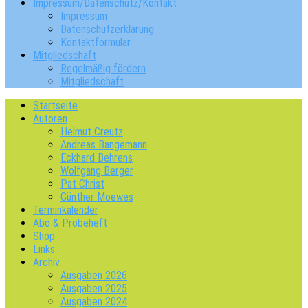
Impressum/Datenschutz/Kontakt
Impressum
Datenschutzerklärung
Kontaktformular
Mitgliedschaft
Regelmäßig fördern
Mitgliedschaft
Startseite
Autoren
Helmut Creutz
Andreas Bangemann
Eckhard Behrens
Wolfgang Berger
Pat Christ
Günther Moewes
Terminkalender
Abo & Probeheft
Shop
Links
Archiv
Ausgaben 2026
Ausgaben 2025
Ausgaben 2024