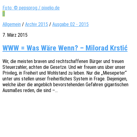
Foto: © pepsprog / pixelio.de
0
Allgemein
/
Archiv 2015
/
Ausgabe 02 - 2015
7. März 2015
WWW = Was Wäre Wenn? – Milorad Krstić
Wir, die meis­ten braven und recht­schaf­fe­nen Bürger und treuen
Steu­er­zah­ler, achten die Geset­ze. Und wir freuen uns über unser
Privi­leg, in Frei­heit und Wohl­stand zu leben. Nur die „Miese­pe­ter“
unter uns stel­len unser frei­heit­li­ches System in Frage. Dieje­ni­gen,
welche über die angeb­lich bevor­ste­hen­den Gefah­ren gigan­ti­schen
Ausma­ßes reden, die sind –…