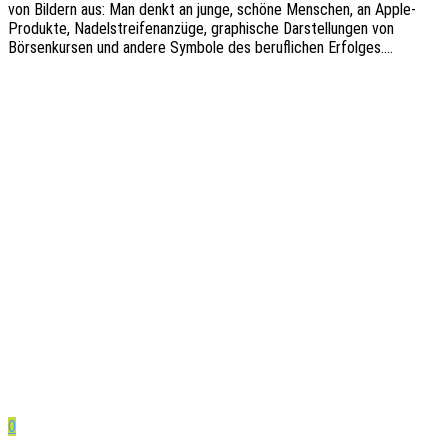
von Bildern aus: Man denkt an junge, schöne Menschen, an Apple-
Produk­­te, Nadel­strei­fen­an­zü­ge, graphi­sche Darstel­lun­gen von
Börsen­kur­sen und andere Symbo­le des beruf­li­chen Erfolges.…
0