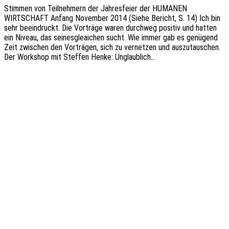
Stim­men von Teil­neh­mern der Jahres­fei­er der HUMANEN
WIRTSCHAFT Anfang Novem­ber 2014 (Siehe Bericht, S. 14) Ich bin
sehr beein­druckt. Die Vorträ­ge waren durch­weg posi­tiv und hatten
ein Niveau, das seines­gle­ai­chen sucht. Wie immer gab es genü­gend
Zeit zwischen den Vorträ­gen, sich zu vernet­zen und auszu­tau­schen.
Der Work­shop mit Stef­fen Henke: Unglaublich…