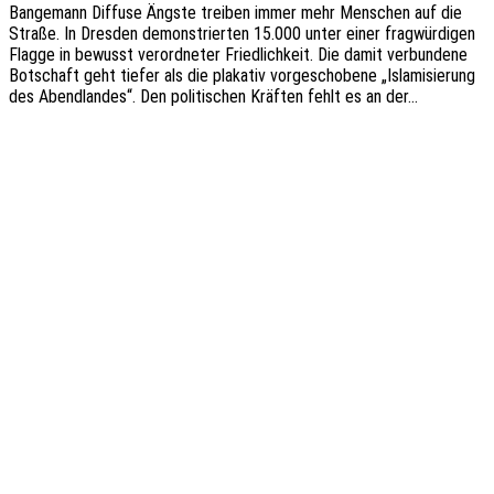
Bange­mann Diffu­se Ängste trei­ben immer mehr Menschen auf die
Straße. In Dres­den demons­trier­ten 15.000 unter einer frag­wür­di­gen
Flagge in bewusst verord­ne­ter Fried­lich­keit. Die damit verbun­de­ne
Botschaft geht tiefer als die plaka­tiv vorge­scho­be­ne „Isla­mi­sie­rung
des Abend­lan­des“. Den poli­ti­schen Kräf­ten fehlt es an der…