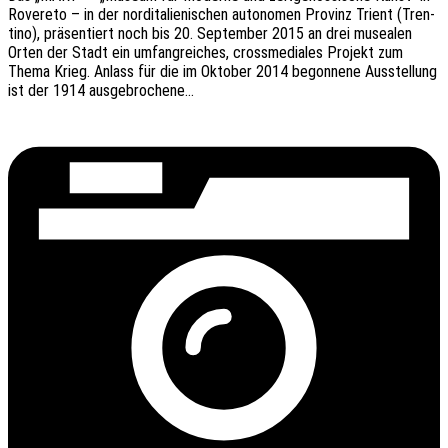
Rover­eto – in der nord­ita­lie­ni­schen auto­no­men Provinz Trient (Tren­
ti­no), präsen­tiert noch bis 20. Septem­ber 2015 an drei musea­len
Orten der Stadt ein umfang­rei­ches, cross­me­dia­les Projekt zum
Thema Krieg. Anlass für die im Okto­ber 2014 begon­ne­ne Ausstel­lung
ist der 1914 ausgebrochene…