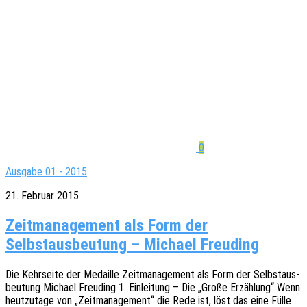
0
Ausgabe 01 - 2015
21. Februar 2015
Zeitmanagement als Form der
Selbstausbeutung – Michael Freuding
Die Kehr­sei­te der Medail­le Zeit­ma­nage­ment als Form der Selbst­aus­
beu­tung Micha­el Freu­ding 1. Einlei­tung – Die „Große Erzäh­lung“ Wenn
heut­zu­ta­ge von „Zeit­ma­nage­ment“ die Rede ist, löst das eine Fülle