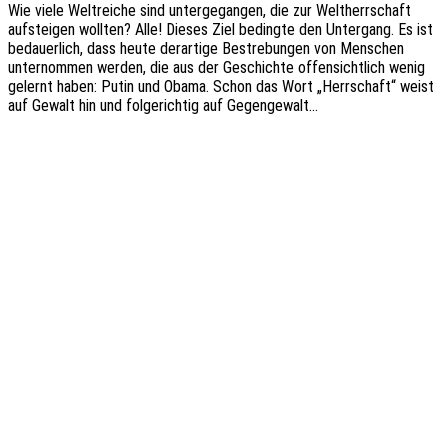
Wie viele Welt­rei­che sind unter­ge­gan­gen, die zur Welt­herr­schaft
aufstei­gen woll­ten? Alle! Dieses Ziel beding­te den Unter­gang. Es ist
bedau­er­lich, dass heute derar­ti­ge Bestre­bun­gen von Menschen
unter­nom­men werden, die aus der Geschich­te offen­sicht­lich wenig
gelernt haben: Putin und Obama. Schon das Wort „Herr­schaft“ weist
auf Gewalt hin und folge­rich­tig auf Gegengewalt…