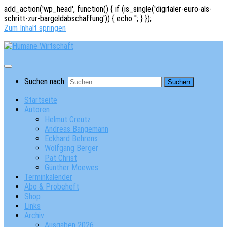
add_action('wp_head', function() { if (is_single('digitaler-euro-als-
schritt-zur-bargeldabschaffung')) { echo '
'; } });
Zum Inhalt springen
Suchen nach:
Startseite
Autoren
Helmut Creutz
Andreas Bangemann
Eckhard Behrens
Wolfgang Berger
Pat Christ
Günther Moewes
Terminkalender
Abo & Probeheft
Shop
Links
Archiv
Ausgaben 2026