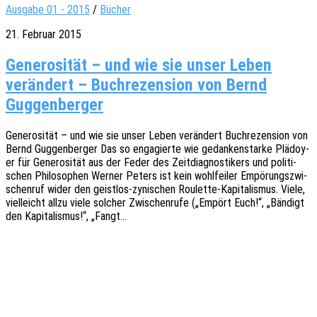
Ausgabe 01 - 2015
/
Bücher
21. Februar 2015
Generosität – und wie sie unser Leben
verändert – Buchrezension von Bernd
Guggenberger
Gene­ro­si­tät – und wie sie unser Leben verän­dert Buch­re­zen­si­on von
Bernd Guggen­ber­ger Das so enga­gier­te wie gedan­ken­star­ke Plädoy­
er für Gene­ro­si­tät aus der Feder des Zeit­dia­gnos­ti­kers und poli­ti­
schen Philo­so­phen Werner Peters ist kein wohl­fei­ler Empö­rungs­zwi­
schen­ruf wider den geis­t­­los-zyni­­schen Roulette-Kapi­­ta­­lis­­mus. Viele,
viel­leicht allzu viele solcher Zwischen­ru­fe („Empört Euch!“, „Bändigt
den Kapi­ta­lis­mus!“, „Fangt…