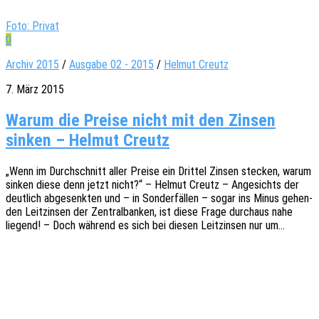
Foto: Privat
0
Archiv 2015
/
Ausgabe 02 - 2015
/
Helmut Creutz
7. März 2015
Warum die Preise nicht mit den Zinsen
sinken – Helmut Creutz
„Wenn im Durch­schnitt aller Preise ein Drit­tel Zinsen stecken, warum
sinken diese denn jetzt nicht?“ – Helmut Creutz – Ange­sichts der
deut­lich abge­senk­ten und – in Sonder­fäl­len – sogar ins Minus gehen­
den Leit­zin­sen der Zentral­ban­ken, ist diese Frage durch­aus nahe
liegend! – Doch während es sich bei diesen Leit­zin­sen nur um…