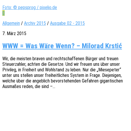
Foto: © pepsprog / pixelio.de
0
Allgemein
/
Archiv 2015
/
Ausgabe 02 - 2015
7. März 2015
WWW = Was Wäre Wenn? – Milorad Krstić
Wir, die meis­ten braven und recht­schaf­fe­nen Bürger und treuen
Steu­er­zah­ler, achten die Geset­ze. Und wir freuen uns über unser
Privi­leg, in Frei­heit und Wohl­stand zu leben. Nur die „Miese­pe­ter“
unter uns stel­len unser frei­heit­li­ches System in Frage. Dieje­ni­gen,
welche über die angeb­lich bevor­ste­hen­den Gefah­ren gigan­ti­schen
Ausma­ßes reden, die sind –…