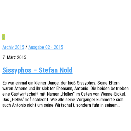
0
Archiv 2015
/
Ausgabe 02 - 2015
7. März 2015
Sissyphos – Stefan Nold
Es war einmal ein klei­ner Junge, der hieß Sissy­phos. Seine Eltern
waren Athene und ihr sieb­ter Ehemann, Anto­nio. Die beiden betrie­ben
eine Gast­wirt­schaft mit Namen „Hellas“ im Osten von Wanne-Eickel.
Das „Hellas“ lief schlecht. Wie alle seine Vorgän­ger kümmer­te sich
auch Anto­nio nicht um seine Wirt­schaft, sondern fuhr in seinem…