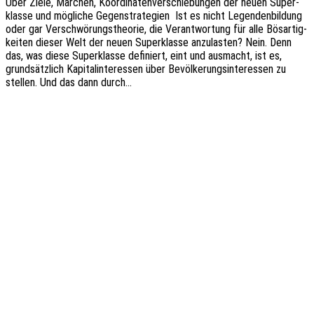
Über Ziele, Märchen, Koor­di­na­ten­ver­schie­bun­gen der neuen Super­
klas­se und mögli­che Gegen­stra­te­gien Ist es nicht Legen­den­bil­dung
oder gar Verschwö­rungs­theo­rie, die Verant­wor­tung für alle Bösar­tig­
kei­ten dieser Welt der neuen Super­klas­se anzu­las­ten? Nein. Denn
das, was diese Super­klas­se defi­niert, eint und ausmacht, ist es,
grund­sätz­lich Kapi­tal­in­ter­es­sen über Bevöl­ke­rungs­in­ter­es­sen zu
stel­len. Und das dann durch…