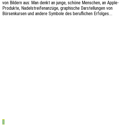
von Bildern aus: Man denkt an junge, schöne Menschen, an Apple-
Produk­­te, Nadel­strei­fen­an­zü­ge, graphi­sche Darstel­lun­gen von
Börsen­kur­sen und andere Symbo­le des beruf­li­chen Erfolges.…
0