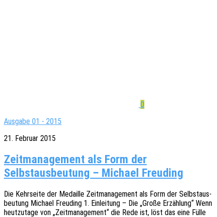
0
Ausgabe 01 - 2015
21. Februar 2015
Zeitmanagement als Form der
Selbstausbeutung – Michael Freuding
Die Kehr­sei­te der Medail­le Zeit­ma­nage­ment als Form der Selbst­aus­
beu­tung Micha­el Freu­ding 1. Einlei­tung – Die „Große Erzäh­lung“ Wenn
heut­zu­ta­ge von „Zeit­ma­nage­ment“ die Rede ist, löst das eine Fülle