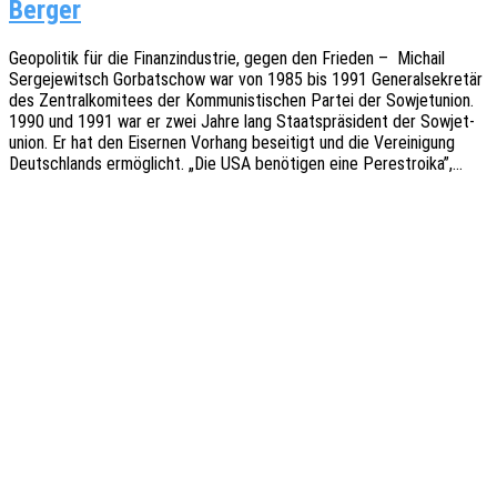
Berger
Geopo­li­tik für die Finanz­in­dus­trie, gegen den Frie­den – Michail
Serge­je­witsch Gorbat­schow war von 1985 bis 1991 Gene­ral­se­kre­tär
des Zentral­ko­mi­tees der Kommu­nis­ti­schen Partei der Sowjet­uni­on.
1990 und 1991 war er zwei Jahre lang Staats­prä­si­dent der Sowjet­
uni­on. Er hat den Eiser­nen Vorhang besei­tigt und die Verei­ni­gung
Deutsch­lands ermög­licht. „Die USA benö­ti­gen eine Perestroika”,…