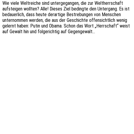
Wie viele Welt­rei­che sind unter­ge­gan­gen, die zur Welt­herr­schaft
aufstei­gen woll­ten? Alle! Dieses Ziel beding­te den Unter­gang. Es ist
bedau­er­lich, dass heute derar­ti­ge Bestre­bun­gen von Menschen
unter­nom­men werden, die aus der Geschich­te offen­sicht­lich wenig
gelernt haben: Putin und Obama. Schon das Wort „Herr­schaft“ weist
auf Gewalt hin und folge­rich­tig auf Gegengewalt…