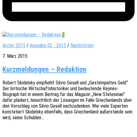
0
Archiv 2015
/
Ausgabe 02 - 2015
/
Nachrichten
7. März 2015
Kurzmeldungen – Redaktion
Robert Skidelsky empfiehlt Silvio Gesell und „Gestem­pel­tes Geld“
Der briti­sche Wirt­schafts­his­to­ri­ker und bedeu­ten­de Keynes-
Biograph hat in einem Beitrag für das Maga­zin „New States­man“
dafür plädiert, hinsicht­lich der Lösun­gen im Falle Grie­chen­lands über
den Vorschlag von Silvio Gesell nach­zu­den­ken. Wie viele Exper­ten
konsta­tiert Skidelsky eben­falls, dass Grie­chen­land außer­stan­de sein
wird, seine Schulden…