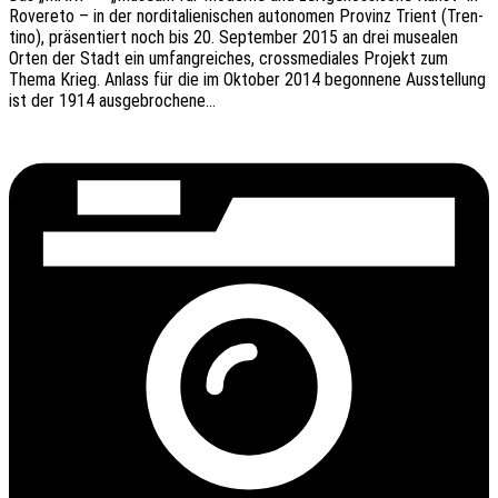
Rover­eto – in der nord­ita­lie­ni­schen auto­no­men Provinz Trient (Tren­
ti­no), präsen­tiert noch bis 20. Septem­ber 2015 an drei musea­len
Orten der Stadt ein umfang­rei­ches, cross­me­dia­les Projekt zum
Thema Krieg. Anlass für die im Okto­ber 2014 begon­ne­ne Ausstel­lung
ist der 1914 ausgebrochene…