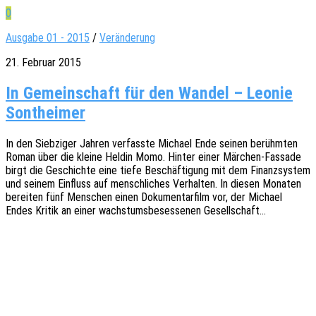
0
Ausgabe 01 - 2015
/
Veränderung
21. Februar 2015
In Gemeinschaft für den Wandel – Leonie
Sontheimer
In den Sieb­zi­ger Jahren verfass­te Micha­el Ende seinen berühm­ten
Roman über die kleine Heldin Momo. Hinter einer Märchen-Fassa­­de
birgt die Geschich­te eine tiefe Beschäf­ti­gung mit dem Finanz­sys­tem
und seinem Einfluss auf mensch­li­ches Verhal­ten. In diesen Mona­ten
berei­ten fünf Menschen einen Doku­men­tar­film vor, der Micha­el
Endes Kritik an einer wachs­tums­be­ses­se­nen Gesellschaft…