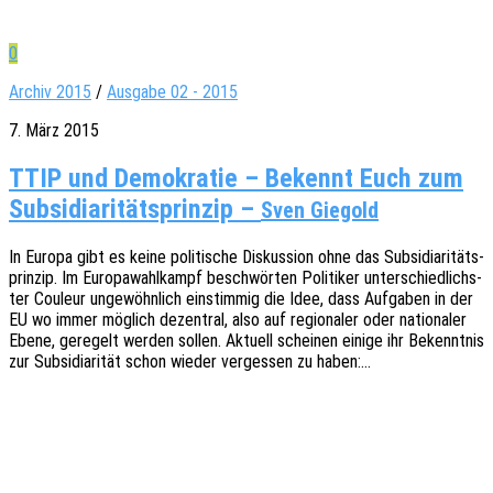
0
Archiv 2015
/
Ausgabe 02 - 2015
7. März 2015
TTIP und Demokratie – Bekennt Euch zum
Subsidiaritätsprinzip –
Sven Giegold
In Europa gibt es keine poli­ti­sche Diskus­si­on ohne das Subsi­dia­ri­täts­
prin­zip. Im Euro­pa­wahl­kampf beschwör­ten Poli­ti­ker unter­schied­lichs­
ter Couleur unge­wöhn­lich einstim­mig die Idee, dass Aufga­ben in der
EU wo immer möglich dezen­tral, also auf regio­na­ler oder natio­na­ler
Ebene, gere­gelt werden sollen. Aktu­ell schei­nen einige ihr Bekennt­nis
zur Subsi­dia­ri­tät schon wieder verges­sen zu haben:…