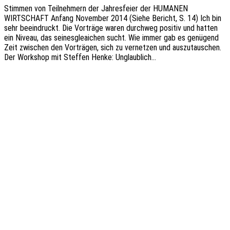
Stim­men von Teil­neh­mern der Jahres­fei­er der HUMANEN
WIRTSCHAFT Anfang Novem­ber 2014 (Siehe Bericht, S. 14) Ich bin
sehr beein­druckt. Die Vorträ­ge waren durch­weg posi­tiv und hatten
ein Niveau, das seines­gle­ai­chen sucht. Wie immer gab es genü­gend
Zeit zwischen den Vorträ­gen, sich zu vernet­zen und auszu­tau­schen.
Der Work­shop mit Stef­fen Henke: Unglaublich…