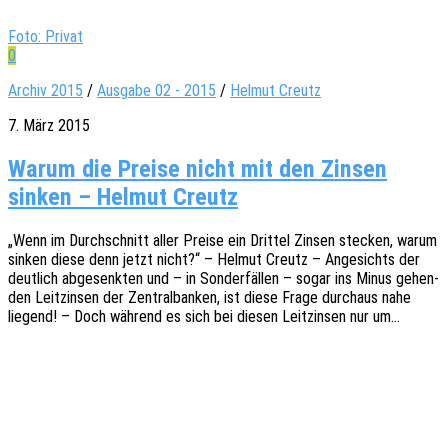
Foto: Privat
0
Archiv 2015
/
Ausgabe 02 - 2015
/
Helmut Creutz
7. März 2015
Warum die Preise nicht mit den Zinsen
sinken – Helmut Creutz
„Wenn im Durch­schnitt aller Preise ein Drit­tel Zinsen stecken, warum
sinken diese denn jetzt nicht?“ – Helmut Creutz – Ange­sichts der
deut­lich abge­senk­ten und – in Sonder­fäl­len – sogar ins Minus gehen­
den Leit­zin­sen der Zentral­ban­ken, ist diese Frage durch­aus nahe
liegend! – Doch während es sich bei diesen Leit­zin­sen nur um…