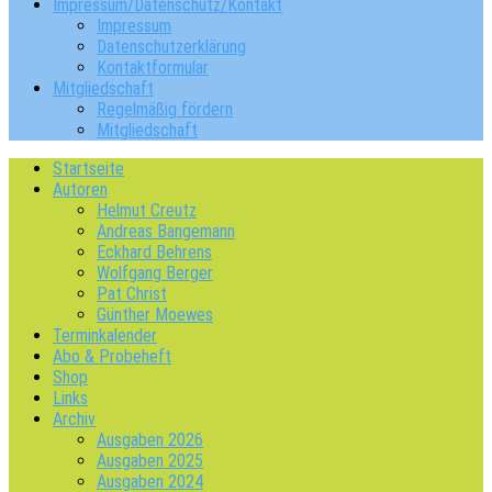
Impressum/Datenschutz/Kontakt
Impressum
Datenschutzerklärung
Kontaktformular
Mitgliedschaft
Regelmäßig fördern
Mitgliedschaft
Startseite
Autoren
Helmut Creutz
Andreas Bangemann
Eckhard Behrens
Wolfgang Berger
Pat Christ
Günther Moewes
Terminkalender
Abo & Probeheft
Shop
Links
Archiv
Ausgaben 2026
Ausgaben 2025
Ausgaben 2024