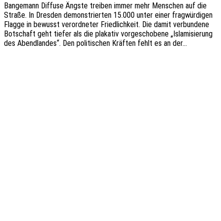
Bange­mann Diffu­se Ängste trei­ben immer mehr Menschen auf die
Straße. In Dres­den demons­trier­ten 15.000 unter einer frag­wür­di­gen
Flagge in bewusst verord­ne­ter Fried­lich­keit. Die damit verbun­de­ne
Botschaft geht tiefer als die plaka­tiv vorge­scho­be­ne „Isla­mi­sie­rung
des Abend­lan­des“. Den poli­ti­schen Kräf­ten fehlt es an der…