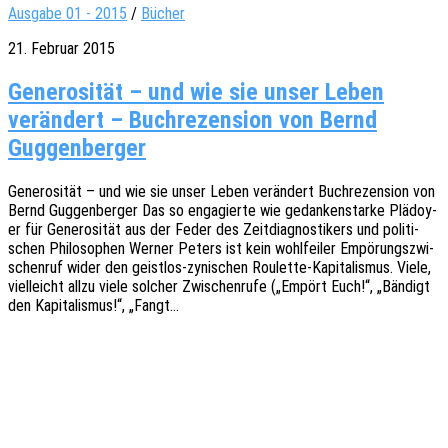
Ausgabe 01 - 2015
/
Bücher
21. Februar 2015
Generosität – und wie sie unser Leben
verändert – Buchrezension von Bernd
Guggenberger
Gene­ro­si­tät – und wie sie unser Leben verän­dert Buch­re­zen­si­on von
Bernd Guggen­ber­ger Das so enga­gier­te wie gedan­ken­star­ke Plädoy­
er für Gene­ro­si­tät aus der Feder des Zeit­dia­gnos­ti­kers und poli­ti­
schen Philo­so­phen Werner Peters ist kein wohl­fei­ler Empö­rungs­zwi­
schen­ruf wider den geis­t­­los-zyni­­schen Roulette-Kapi­­ta­­lis­­mus. Viele,
viel­leicht allzu viele solcher Zwischen­ru­fe („Empört Euch!“, „Bändigt
den Kapi­ta­lis­mus!“, „Fangt…