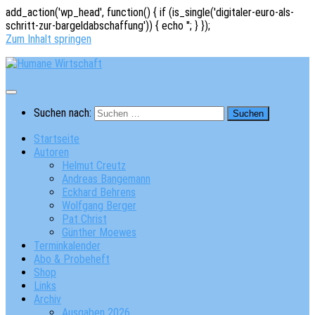
add_action('wp_head', function() { if (is_single('digitaler-euro-als-
schritt-zur-bargeldabschaffung')) { echo '
'; } });
Zum Inhalt springen
Suchen nach:
Startseite
Autoren
Helmut Creutz
Andreas Bangemann
Eckhard Behrens
Wolfgang Berger
Pat Christ
Günther Moewes
Terminkalender
Abo & Probeheft
Shop
Links
Archiv
Ausgaben 2026