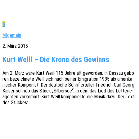
0
Allgemein
2. März 2015
Kurt Weill – Die Krone des Gewinns
Am 2. März wäre Kurt Weill 115 Jahre alt gewor­den. In Dessau gebo­
ren bezeich­ne­te Weill sich nach seiner Emigra­ti­on 1935 als ameri­ka­
ni­scher Kompo­nist. Der deut­sche Schrift­stel­ler Fried­rich Carl Georg
Kaiser schrieb das Stück „Silber­see“, in dem das Lied des Lotte­rie­
agen­ten vorkommt. Kurt Weill kompo­nier­te die Musik dazu. Der Text
des Stückes:…