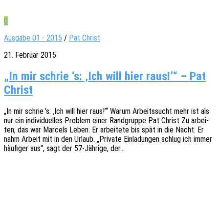
0
Ausgabe 01 - 2015
/
Pat Christ
21. Februar 2015
„In mir schrie ‘s: ‚Ich will hier raus!’“ – Pat
Christ
„In mir schrie ’s: ‚Ich will hier raus!’“ Warum Arbeits­sucht mehr ist als
nur ein indi­vi­du­el­les Problem einer Rand­grup­pe Pat Christ Zu arbei­
ten, das war Marcels Leben. Er arbei­te­te bis spät in die Nacht. Er
nahm Arbeit mit in den Urlaub. „Priva­te Einla­dun­gen schlug ich immer
häufi­ger aus“, sagt der 57-Jähri­­ge, der…