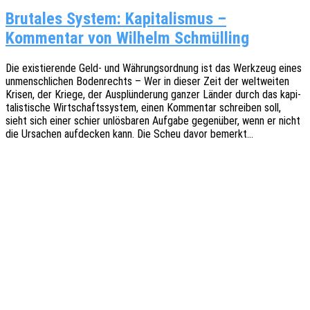
Brutales System: Kapitalismus –
Kommentar von Wilhelm Schmülling
Die exis­tie­ren­de Geld- und Währungs­ord­nung ist das Werk­zeug eines
unmensch­li­chen Boden­rechts – Wer in dieser Zeit der welt­wei­ten
Krisen, der Kriege, der Ausplün­de­rung ganzer Länder durch das kapi­
ta­lis­ti­sche Wirt­schafts­sys­tem, einen Kommen­tar schrei­ben soll,
sieht sich einer schier unlös­ba­ren Aufga­be gegen­über, wenn er nicht
die Ursa­chen aufde­cken kann. Die Scheu davor bemerkt…