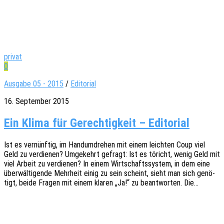
privat
0
Ausgabe 05 - 2015
/
Editorial
16. September 2015
Ein Klima für Gerechtigkeit – Editorial
Ist es vernünf­tig, im Hand­um­dre­hen mit einem leich­ten Coup viel
Geld zu verdie­nen? Umge­kehrt gefragt: Ist es töricht, wenig Geld mit
viel Arbeit zu verdie­nen? In einem Wirt­schafts­sys­tem, in dem eine
über­wäl­ti­gen­de Mehr­heit einig zu sein scheint, sieht man sich genö­
tigt, beide Fragen mit einem klaren „Ja!“ zu beant­wor­ten. Die…