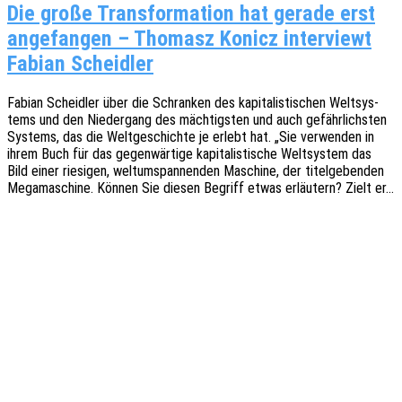
Die große Transformation hat gerade erst
angefangen – Thomasz Konicz interviewt
Fabian Scheidler
Fabian Scheid­ler über die Schran­ken des kapi­ta­lis­ti­schen Welt­sys­
tems und den Nieder­gang des mäch­tigs­ten und auch gefähr­lichs­ten
Systems, das die Welt­ge­schich­te je erlebt hat. „Sie verwen­den in
ihrem Buch für das gegen­wär­ti­ge kapi­ta­lis­ti­sche Welt­sys­tem das
Bild einer riesi­gen, welt­um­span­nen­den Maschi­ne, der titel­ge­ben­den
Megama­schi­ne. Können Sie diesen Begriff etwas erläu­tern? Zielt er…