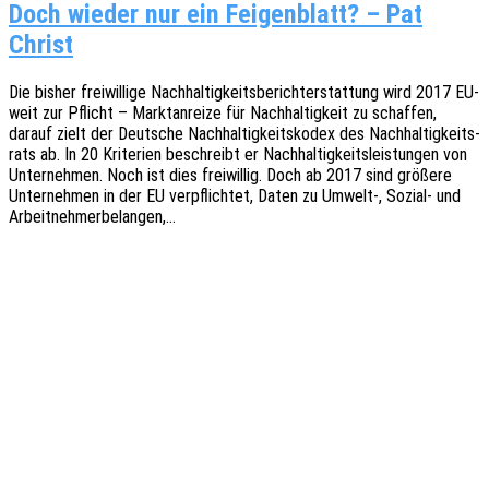
Doch wieder nur ein Feigenblatt? – Pat
Christ
Die bisher frei­wil­li­ge Nach­hal­tig­keits­be­richt­erstat­tung wird 2017 EU-
weit zur Pflicht – Markt­an­rei­ze für Nach­hal­tig­keit zu schaf­fen,
darauf zielt der Deut­sche Nach­hal­tig­keits­ko­dex des Nach­hal­tig­keits­
rats ab. In 20 Krite­ri­en beschreibt er Nach­hal­tig­keits­leis­tun­gen von
Unter­neh­men. Noch ist dies frei­wil­lig. Doch ab 2017 sind größe­re
Unter­neh­men in der EU verpflich­tet, Daten zu Umwelt‑, Sozial- und
Arbeitnehmerbelangen,…