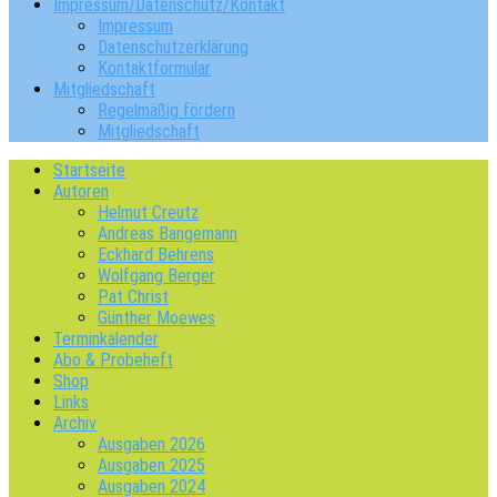
Impressum/Datenschutz/Kontakt
Impressum
Datenschutzerklärung
Kontaktformular
Mitgliedschaft
Regelmäßig fördern
Mitgliedschaft
Startseite
Autoren
Helmut Creutz
Andreas Bangemann
Eckhard Behrens
Wolfgang Berger
Pat Christ
Günther Moewes
Terminkalender
Abo & Probeheft
Shop
Links
Archiv
Ausgaben 2026
Ausgaben 2025
Ausgaben 2024