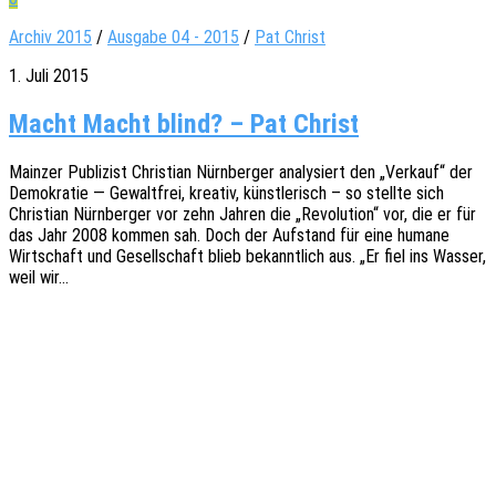
Archiv 2015
/
Ausgabe 04 - 2015
/
Pat Christ
1. Juli 2015
Macht Macht blind? – Pat Christ
Main­zer Publi­zist Chris­ti­an Nürn­ber­ger analy­siert den „Verkauf“ der
Demo­kra­tie — Gewalt­frei, krea­tiv, künst­le­risch – so stell­te sich
Chris­ti­an Nürn­ber­ger vor zehn Jahren die „Revo­lu­ti­on“ vor, die er für
das Jahr 2008 kommen sah. Doch der Aufstand für eine humane
Wirt­schaft und Gesell­schaft blieb bekannt­lich aus. „Er fiel ins Wasser,
weil wir…