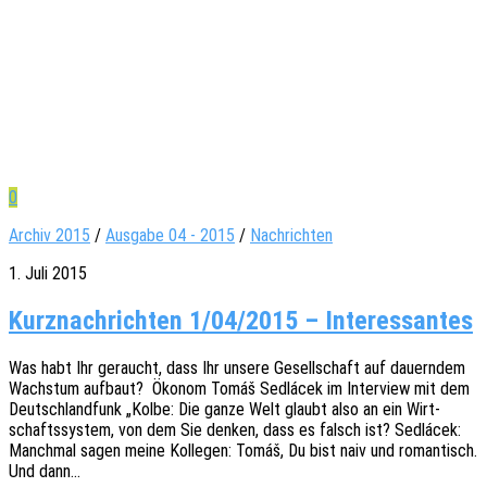
0
Archiv 2015
/
Ausgabe 04 - 2015
/
Nachrichten
1. Juli 2015
Kurznachrichten 1/04/2015 – Interessantes
Was habt Ihr geraucht, dass Ihr unsere Gesell­schaft auf dauern­dem
Wachs­tum aufbaut? Ökonom Tomáš Sedlá­cek im Inter­view mit dem
Deutsch­land­funk „Kolbe: Die ganze Welt glaubt also an ein Wirt­
schafts­sys­tem, von dem Sie denken, dass es falsch ist? Sedlá­cek:
Manch­mal sagen meine Kolle­gen: Tomáš, Du bist naiv und roman­tisch.
Und dann…