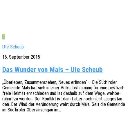
0
Ute Scheub
16. September 2015
Das Wunder von Mals – Ute Scheub
„Über­le­ben, Zusam­men­ste­hen, Neues erfin­den“ – Die Südti­ro­ler
Gemein­de Mals hat sich in einer Volks­ab­stim­mung für eine pesti­zid­
freie Heimat entschie­den und ist deshalb auf dem Wege, welt­be­
rühmt zu werden. Der Konflikt ist damit aber noch nicht ausge­stan­
den. Der Wind der Verän­de­rung weht durch Mals. Seit die Gemein­de
im Südti­ro­ler Ober­vinsch­gau im…