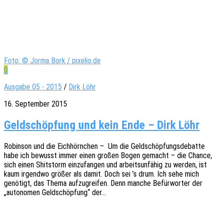
Foto: © Jorma Bork / pixelio.de
0
Ausgabe 05 - 2015
/
Dirk Löhr
16. September 2015
Geldschöpfung und kein Ende – Dirk Löhr
Robin­son und die Eich­hörn­chen – Um die Geld­schöp­fungs­de­bat­te
habe ich bewusst immer einen großen Bogen gemacht – die Chance,
sich einen Shit­s­torm einzu­fan­gen und arbeits­un­fä­hig zu werden, ist
kaum irgend­wo größer als damit. Doch sei ’s drum. Ich sehe mich
genö­tigt, das Thema aufzu­grei­fen. Denn manche Befür­wor­ter der
„auto­no­men Geld­schöp­fung“ der…