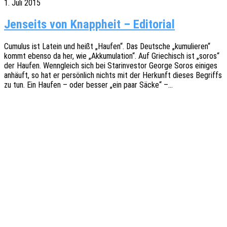
1. Juli 2015
Jenseits von Knappheit – Editorial
Cumu­lus ist Latein und heißt „Haufen“. Das Deut­sche „kumu­lie­ren“
kommt ebenso da her, wie „Akku­mu­la­ti­on“. Auf Grie­chisch ist „soros“
der Haufen. Wenn­gleich sich bei Star­in­ves­tor George Soros eini­ges
anhäuft, so hat er persön­lich nichts mit der Herkunft dieses Begriffs
zu tun. Ein Haufen – oder besser „ein paar Säcke“ –…