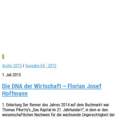
0
Archiv 2015
/
Ausgabe 04 - 2015
1. Juli 2015
Die DNA der Wirtschaft – Florian Josef
Hoffmann
1. Einlei­tung Der Renner des Jahres 2014 auf dem Buch­markt war
Thomas Piketty’s „Das Kapi­tal im 21. Jahr­hun­dert“, in dem er den
wissen­schaft­li­chen Nach­weis für die wach­sen­de Unge­rech­tig­keit der