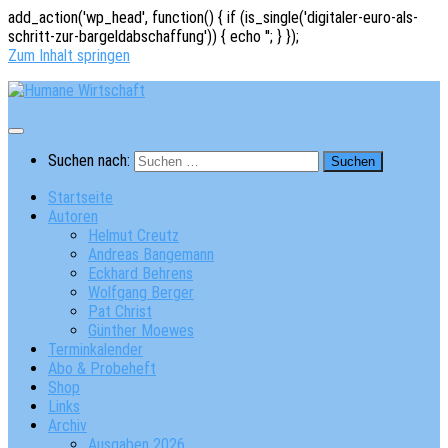
add_action('wp_head', function() { if (is_single('digitaler-euro-als-
schritt-zur-bargeldabschaffung')) { echo '
'; } });
Zum Inhalt springen
Suchen nach:
Startseite
Autoren
Helmut Creutz
Andreas Bangemann
Eckhard Behrens
Wolfgang Berger
Pat Christ
Günther Moewes
Terminkalender
Abo & Probeheft
Shop
Links
Archiv
Ausgaben 2026