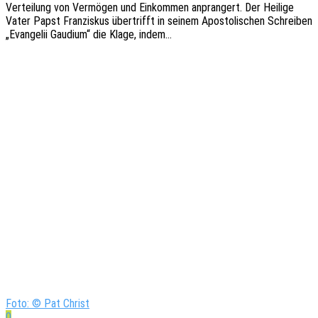
Vertei­lung von Vermö­gen und Einkom­men anpran­gert. Der Heili­ge
Vater Papst Fran­zis­kus über­trifft in seinem Apos­to­li­schen Schrei­ben
„Evan­ge­lii Gaudi­um“ die Klage, indem…
Foto: © Pat Christ
0