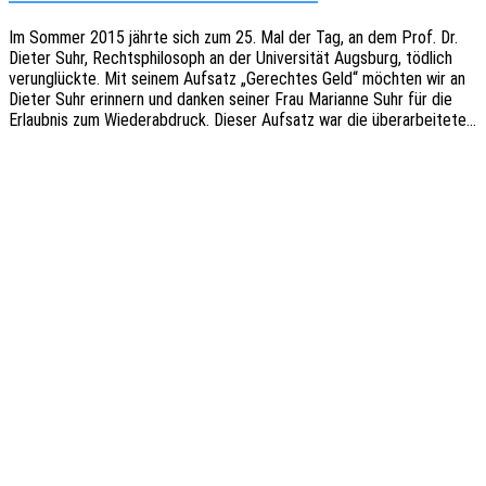
Im Sommer 2015 jährte sich zum 25. Mal der Tag, an dem Prof. Dr.
Dieter Suhr, Rechts­phi­lo­soph an der Univer­si­tät Augs­burg, tödlich
verun­glück­te. Mit seinem Aufsatz „Gerech­tes Geld“ möch­ten wir an
Dieter Suhr erin­nern und danken seiner Frau Mari­an­ne Suhr für die
Erlaub­nis zum Wieder­ab­druck. Dieser Aufsatz war die überarbeitete…