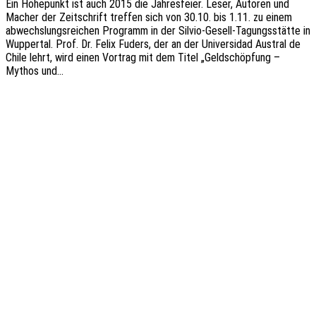
Ein Höhe­punkt ist auch 2015 die Jahres­fei­er. Leser, Autoren und
Macher der Zeit­schrift tref­fen sich von 30.10. bis 1.11. zu einem
abwechs­lungs­rei­chen Programm in der Silvio-Gesell-Tagungs­­­stä­t­­te in
Wupper­tal. Prof. Dr. Felix Fuders, der an der Univer­si­dad Austral de
Chile lehrt, wird einen Vortrag mit dem Titel „Geld­schöp­fung –
Mythos und…