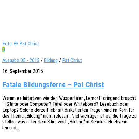
Foto: © Pat Christ
0
Ausgabe 05 - 2015
/
Bildung
/
Pat Christ
16. September 2015
Fatale Bildungsferne – Pat Christ
Warum es Initia­ti­ven wie den Wupper­ta­ler „Lern­ort“ drin­gend braucht
– Stifte oder Compu­ter? Tafel oder White­board? Lese­buch oder
Laptop? Solche derzeit lebhaft disku­tier­ten Fragen sind im Kern für
das Thema „Bildung“ nicht rele­vant. Viel wich­ti­ger ist es, die Frage zu
stel­len, was unter dem Stich­wort „Bildung“ in Schu­len, Hoch­schu­
len und…