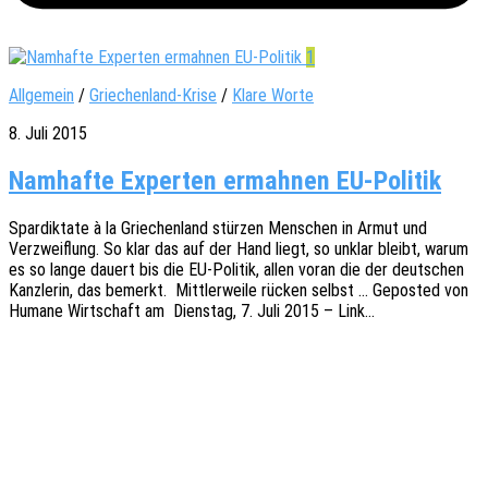
1
Allgemein
/
Griechenland-Krise
/
Klare Worte
8. Juli 2015
Namhafte Experten ermahnen EU-Politik
Spar­dik­ta­te à la Grie­chen­land stür­zen Menschen in Armut und
Verzweif­lung. So klar das auf der Hand liegt, so unklar bleibt, warum
es so lange dauert bis die EU-Poli­­tik, allen voran die der deut­schen
Kanz­le­rin, das bemerkt. Mitt­ler­wei­le rücken selbst … Gepos­ted von
Humane Wirt­schaft am Diens­tag, 7. Juli 2015 – Link…