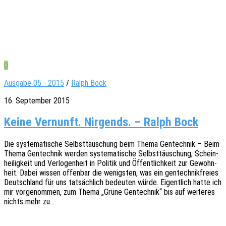
0
Ausgabe 05 - 2015
/
Ralph Bock
16. September 2015
Keine Vernunft. Nirgends. – Ralph Bock
Die syste­ma­ti­sche Selbst­täu­schung beim Thema Gentech­nik – Beim
Thema Gentech­nik werden syste­ma­ti­sche Selbst­täu­schung, Schein­
hei­lig­keit und Verlo­gen­heit in Poli­tik und Öffent­lich­keit zur Gewohn­
heit. Dabei wissen offen­bar die wenigs­ten, was ein gentech­nik­frei­es
Deutsch­land für uns tatsäch­lich bedeu­ten würde. Eigent­lich hatte ich
mir vorge­nom­men, zum Thema „Grüne Gentech­nik“ bis auf weite­res
nichts mehr zu…