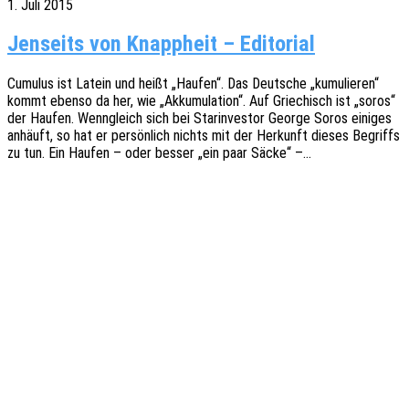
1. Juli 2015
Jenseits von Knappheit – Editorial
Cumu­lus ist Latein und heißt „Haufen“. Das Deut­sche „kumu­lie­ren“
kommt ebenso da her, wie „Akku­mu­la­ti­on“. Auf Grie­chisch ist „soros“
der Haufen. Wenn­gleich sich bei Star­in­ves­tor George Soros eini­ges
anhäuft, so hat er persön­lich nichts mit der Herkunft dieses Begriffs
zu tun. Ein Haufen – oder besser „ein paar Säcke“ –…