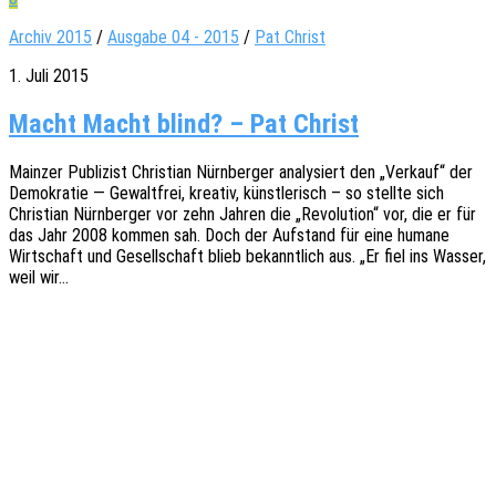
Archiv 2015
/
Ausgabe 04 - 2015
/
Pat Christ
1. Juli 2015
Macht Macht blind? – Pat Christ
Main­zer Publi­zist Chris­ti­an Nürn­ber­ger analy­siert den „Verkauf“ der
Demo­kra­tie — Gewalt­frei, krea­tiv, künst­le­risch – so stell­te sich
Chris­ti­an Nürn­ber­ger vor zehn Jahren die „Revo­lu­ti­on“ vor, die er für
das Jahr 2008 kommen sah. Doch der Aufstand für eine humane
Wirt­schaft und Gesell­schaft blieb bekannt­lich aus. „Er fiel ins Wasser,
weil wir…