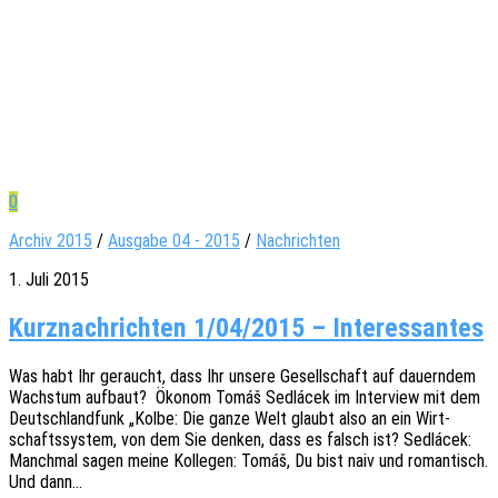
0
Archiv 2015
/
Ausgabe 04 - 2015
/
Nachrichten
1. Juli 2015
Kurznachrichten 1/04/2015 – Interessantes
Was habt Ihr geraucht, dass Ihr unsere Gesell­schaft auf dauern­dem
Wachs­tum aufbaut? Ökonom Tomáš Sedlá­cek im Inter­view mit dem
Deutsch­land­funk „Kolbe: Die ganze Welt glaubt also an ein Wirt­
schafts­sys­tem, von dem Sie denken, dass es falsch ist? Sedlá­cek:
Manch­mal sagen meine Kolle­gen: Tomáš, Du bist naiv und roman­tisch.
Und dann…