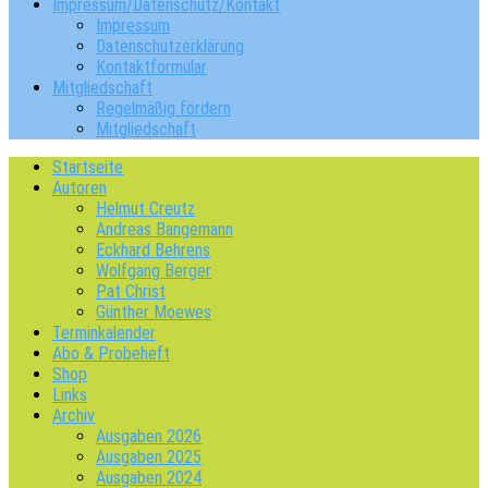
Impressum/Datenschutz/Kontakt
Impressum
Datenschutzerklärung
Kontaktformular
Mitgliedschaft
Regelmäßig fördern
Mitgliedschaft
Startseite
Autoren
Helmut Creutz
Andreas Bangemann
Eckhard Behrens
Wolfgang Berger
Pat Christ
Günther Moewes
Terminkalender
Abo & Probeheft
Shop
Links
Archiv
Ausgaben 2026
Ausgaben 2025
Ausgaben 2024