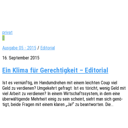
privat
0
Ausgabe 05 - 2015
/
Editorial
16. September 2015
Ein Klima für Gerechtigkeit – Editorial
Ist es vernünf­tig, im Hand­um­dre­hen mit einem leich­ten Coup viel
Geld zu verdie­nen? Umge­kehrt gefragt: Ist es töricht, wenig Geld mit
viel Arbeit zu verdie­nen? In einem Wirt­schafts­sys­tem, in dem eine
über­wäl­ti­gen­de Mehr­heit einig zu sein scheint, sieht man sich genö­
tigt, beide Fragen mit einem klaren „Ja!“ zu beant­wor­ten. Die…