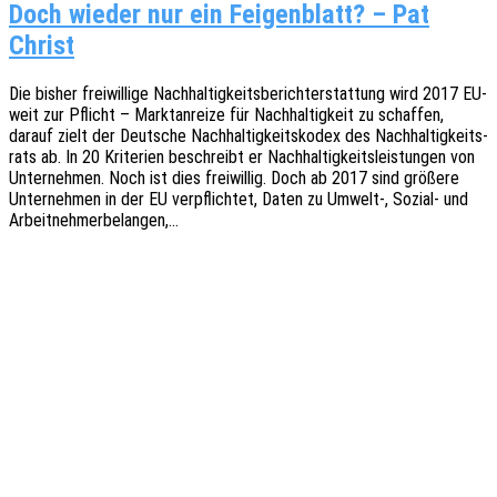
Doch wieder nur ein Feigenblatt? – Pat
Christ
Die bisher frei­wil­li­ge Nach­hal­tig­keits­be­richt­erstat­tung wird 2017 EU-
weit zur Pflicht – Markt­an­rei­ze für Nach­hal­tig­keit zu schaf­fen,
darauf zielt der Deut­sche Nach­hal­tig­keits­ko­dex des Nach­hal­tig­keits­
rats ab. In 20 Krite­ri­en beschreibt er Nach­hal­tig­keits­leis­tun­gen von
Unter­neh­men. Noch ist dies frei­wil­lig. Doch ab 2017 sind größe­re
Unter­neh­men in der EU verpflich­tet, Daten zu Umwelt‑, Sozial- und
Arbeitnehmerbelangen,…