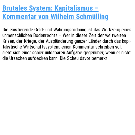
Brutales System: Kapitalismus –
Kommentar von Wilhelm Schmülling
Die exis­tie­ren­de Geld- und Währungs­ord­nung ist das Werk­zeug eines
unmensch­li­chen Boden­rechts – Wer in dieser Zeit der welt­wei­ten
Krisen, der Kriege, der Ausplün­de­rung ganzer Länder durch das kapi­
ta­lis­ti­sche Wirt­schafts­sys­tem, einen Kommen­tar schrei­ben soll,
sieht sich einer schier unlös­ba­ren Aufga­be gegen­über, wenn er nicht
die Ursa­chen aufde­cken kann. Die Scheu davor bemerkt…