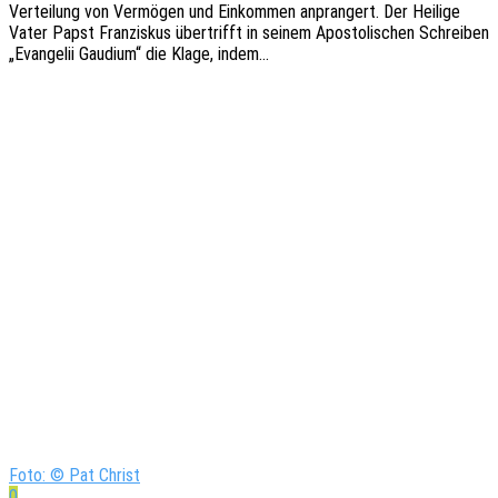
Vertei­lung von Vermö­gen und Einkom­men anpran­gert. Der Heili­ge
Vater Papst Fran­zis­kus über­trifft in seinem Apos­to­li­schen Schrei­ben
„Evan­ge­lii Gaudi­um“ die Klage, indem…
Foto: © Pat Christ
0