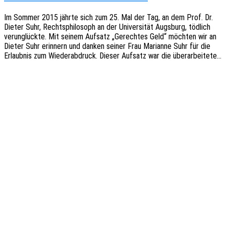
Im Sommer 2015 jährte sich zum 25. Mal der Tag, an dem Prof. Dr.
Dieter Suhr, Rechts­phi­lo­soph an der Univer­si­tät Augs­burg, tödlich
verun­glück­te. Mit seinem Aufsatz „Gerech­tes Geld“ möch­ten wir an
Dieter Suhr erin­nern und danken seiner Frau Mari­an­ne Suhr für die
Erlaub­nis zum Wieder­ab­druck. Dieser Aufsatz war die überarbeitete…