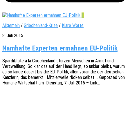
1
Allgemein
/
Griechenland-Krise
/
Klare Worte
8. Juli 2015
Namhafte Experten ermahnen EU-Politik
Spar­dik­ta­te à la Grie­chen­land stür­zen Menschen in Armut und
Verzweif­lung. So klar das auf der Hand liegt, so unklar bleibt, warum
es so lange dauert bis die EU-Poli­­tik, allen voran die der deut­schen
Kanz­le­rin, das bemerkt. Mitt­ler­wei­le rücken selbst … Gepos­ted von
Humane Wirt­schaft am Diens­tag, 7. Juli 2015 – Link…