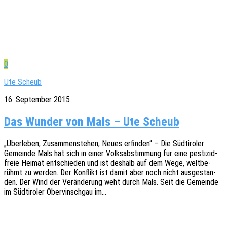
0
Ute Scheub
16. September 2015
Das Wunder von Mals – Ute Scheub
„Über­le­ben, Zusam­men­ste­hen, Neues erfin­den“ – Die Südti­ro­ler
Gemein­de Mals hat sich in einer Volks­ab­stim­mung für eine pesti­zid­
freie Heimat entschie­den und ist deshalb auf dem Wege, welt­be­
rühmt zu werden. Der Konflikt ist damit aber noch nicht ausge­stan­
den. Der Wind der Verän­de­rung weht durch Mals. Seit die Gemein­de
im Südti­ro­ler Ober­vinsch­gau im…