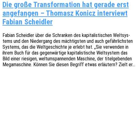
Die große Transformation hat gerade erst
angefangen – Thomasz Konicz interviewt
Fabian Scheidler
Fabian Scheid­ler über die Schran­ken des kapi­ta­lis­ti­schen Welt­sys­
tems und den Nieder­gang des mäch­tigs­ten und auch gefähr­lichs­ten
Systems, das die Welt­ge­schich­te je erlebt hat. „Sie verwen­den in
ihrem Buch für das gegen­wär­ti­ge kapi­ta­lis­ti­sche Welt­sys­tem das
Bild einer riesi­gen, welt­um­span­nen­den Maschi­ne, der titel­ge­ben­den
Megama­schi­ne. Können Sie diesen Begriff etwas erläu­tern? Zielt er…