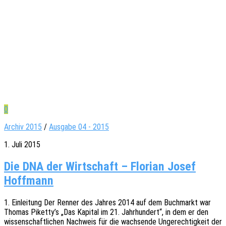
0
Archiv 2015
/
Ausgabe 04 - 2015
1. Juli 2015
Die DNA der Wirtschaft – Florian Josef
Hoffmann
1. Einlei­tung Der Renner des Jahres 2014 auf dem Buch­markt war
Thomas Piketty’s „Das Kapi­tal im 21. Jahr­hun­dert“, in dem er den
wissen­schaft­li­chen Nach­weis für die wach­sen­de Unge­rech­tig­keit der