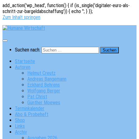
add_action('wp_head', function() { if (is_single('digitaler-euro-als-
schritt-zur-bargeldabschaffung')) { echo '
'; } });
Zum Inhalt springen
Suchen nach:
Startseite
Autoren
Helmut Creutz
Andreas Bangemann
Eckhard Behrens
Wolfgang Berger
Pat Christ
Günther Moewes
Terminkalender
Abo & Probeheft
Shop
Links
Archiv
Ausgaben 2026