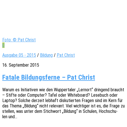
Foto: © Pat Christ
0
Ausgabe 05 - 2015
/
Bildung
/
Pat Christ
16. September 2015
Fatale Bildungsferne – Pat Christ
Warum es Initia­ti­ven wie den Wupper­ta­ler „Lern­ort“ drin­gend braucht
– Stifte oder Compu­ter? Tafel oder White­board? Lese­buch oder
Laptop? Solche derzeit lebhaft disku­tier­ten Fragen sind im Kern für
das Thema „Bildung“ nicht rele­vant. Viel wich­ti­ger ist es, die Frage zu
stel­len, was unter dem Stich­wort „Bildung“ in Schu­len, Hoch­schu­
len und…