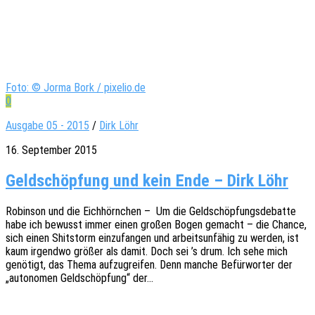
Foto: © Jorma Bork / pixelio.de
0
Ausgabe 05 - 2015
/
Dirk Löhr
16. September 2015
Geldschöpfung und kein Ende – Dirk Löhr
Robin­son und die Eich­hörn­chen – Um die Geld­schöp­fungs­de­bat­te
habe ich bewusst immer einen großen Bogen gemacht – die Chance,
sich einen Shit­s­torm einzu­fan­gen und arbeits­un­fä­hig zu werden, ist
kaum irgend­wo größer als damit. Doch sei ’s drum. Ich sehe mich
genö­tigt, das Thema aufzu­grei­fen. Denn manche Befür­wor­ter der
„auto­no­men Geld­schöp­fung“ der…