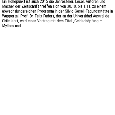
Ein Höhe­punkt ist auch 2015 die Jahres­fei­er. Leser, Autoren und
Macher der Zeit­schrift tref­fen sich von 30.10. bis 1.11. zu einem
abwechs­lungs­rei­chen Programm in der Silvio-Gesell-Tagungs­­­stä­t­­te in
Wupper­tal. Prof. Dr. Felix Fuders, der an der Univer­si­dad Austral de
Chile lehrt, wird einen Vortrag mit dem Titel „Geld­schöp­fung –
Mythos und…