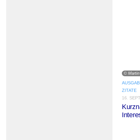
© Marti
AUSGABE
ZITATE
16. SEP
Kurzn
Inter