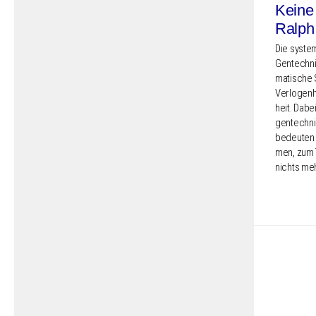
Keine 
Ralph
Die syste­
Gentech­n
ma­ti­sche 
Verlo­gen­h
heit. Dabe
gentech­nik
bedeu­ten 
men, zum 
nichts me