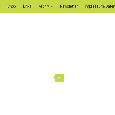
itt-zur-bargeldabschaffung')) { echo '
'; } });
t
Shop
Links
Archiv
Newsletter
Impressum/Daten
0