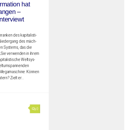
rmation hat
fangen –
nterviewt
n­ken des kapi­ta­lis­ti­
Nieder­gang des mäch­
­ten Systems, das die
. „Sie verwen­den in ihrem
­ta­lis­ti­sche Welt­sys­
elt­um­span­nen­den
n Megama­schi­ne. Können
tern? Zielt er…
0