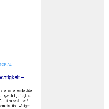
TORIAL
chtigkeit –
re­hen mit einem leich­ten
Umge­kehrt gefragt: Ist
 Arbeit zu verdie­nen? In
dem eine über­wäl­ti­gen­