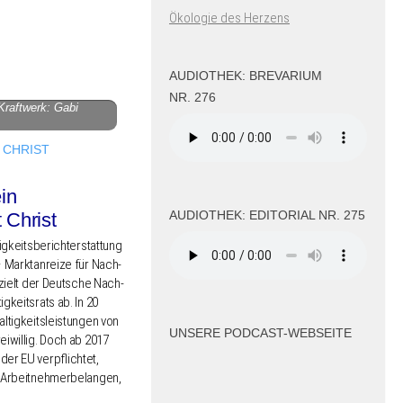
Ökologie des Herzens
AUDIOTHEK: BREVARIUM
NR. 276
 Kraftwerk: Gabi
 CHRIST
in
AUDIOTHEK: EDITORIAL NR. 275
 Christ
ig­keits­be­richt­erstat­tung
 Markt­an­rei­ze für Nach­
f zielt der Deut­sche Nach­
ig­keits­rats ab. In 20
­tig­keits­leis­tun­gen von
UNSERE PODCAST-WEBSEITE
i­wil­lig. Doch ab 2017
der EU verpflich­tet,
d Arbeitnehmerbelangen,