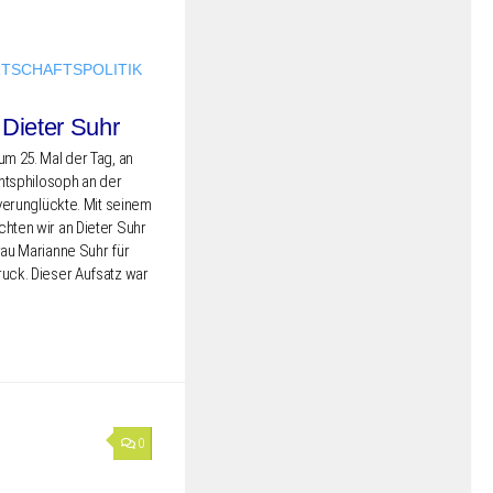
TSCHAFTSPOLITIK
Dieter Suhr
m 25. Mal der Tag, an
ts­phi­lo­soph an der
 verun­glück­te. Mit seinem
h­ten wir an Dieter Suhr
au Mari­an­ne Suhr für
ruck. Dieser Aufsatz war
0