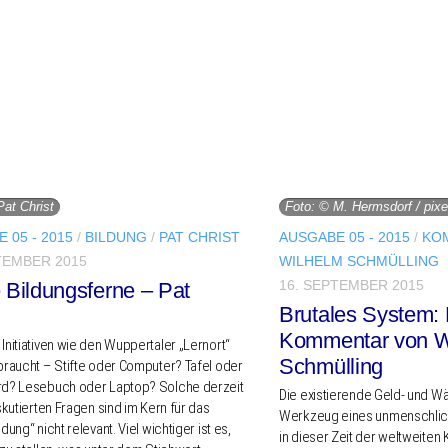
Pat Christ
Foto: © M. Hermsdorf / pixe
 05 - 2015
/
BILDUNG
/
PAT CHRIST
AUSGABE 05 - 2015
/
KO
TEMBER 2015
WILHELM SCHMÜLLING
16. SEPTEMBER 2015
 Bildungsferne – Pat
Brutales System: 
Kommentar von W
itia­ti­ven wie den Wupper­ta­ler „Lern­ort“
Schmülling
braucht – Stifte oder Compu­ter? Tafel oder
rd? Lese­buch oder Laptop? Solche derzeit
Die exis­tie­ren­de Geld- und W
sku­tier­ten Fragen sind im Kern für das
Werk­zeug eines unmensch­li­
ung“ nicht rele­vant. Viel wich­ti­ger ist es,
in dieser Zeit der welt­wei­ten