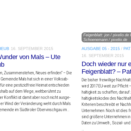
Feigenblatt: jon / pixelio.de
Schoenemann / pixelio.de
HEUB
16. SEPTEMBER 2015
AUSGABE 05 - 2015
/
PAT
16. SEPTEMBER 2015
under von Mals – Ute
Doch wieder nur e
ub
Feigenblatt? – Pat
en, Zusam­men­ste­hen, Neues erfin­den“ – Die
er Gemein­de Mals hat sich in einer Volks­ab­
Die bisher frei­wil­li­ge Nach­hal­t
für eine pesti­zid­freie Heimat entschie­den
wird 2017 EU-weit zur Pflicht –
shalb auf dem Wege, welt­be­rühmt zu
hal­tig­keit zu schaf­fen, darau
r Konflikt ist damit aber noch nicht ausge­
hal­tig­keits­ko­dex des Nach­hal­t
Der Wind der Verän­de­rung weht durch Mals.
Krite­ri­en beschreibt er Nach­hal
emein­de im Südti­ro­ler Ober­vinsch­gau im…
Unter­neh­men. Noch ist dies fre
sind größe­re Unter­neh­men in 
Daten zu Umwelt‑, Sozial- un
…