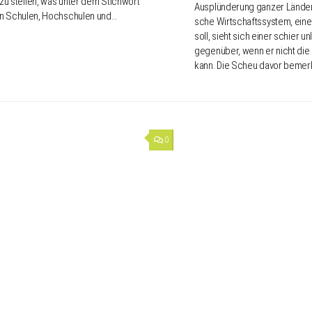
zu stel­len, was unter dem Stich­wort
Ausplün­de­rung ganzer Länder d
in Schu­len, Hoch­schu­len und…
sche Wirt­schafts­sys­tem, ei
soll, sieht sich einer schier un
gegen­über, wenn er nicht die
kann. Die Scheu davor bemer
0