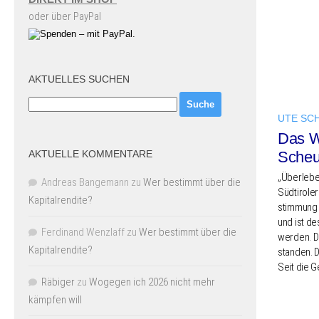
oder über PayPal
AKTUELLES SUCHEN
UTE SC
Das W
AKTUELLE KOMMENTARE
Sche
„Über­le­b
Andreas Bangemann
zu
Wer bestimmt über die
Südti­ro­l
Kapitalrendite?
stim­mung 
und ist de
Ferdinand Wenzlaff
zu
Wer bestimmt über die
werden. De
Kapitalrendite?
stan­den. 
Seit die G
Räbiger
zu
Wogegen ich 2026 nicht mehr
kämpfen will