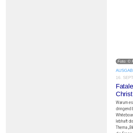
Foto: © 
AUSGABE
16. SEP
Fatale
Christ
Warum es In
drin­gend 
White­boa
lebhaft di
Thema „Bild