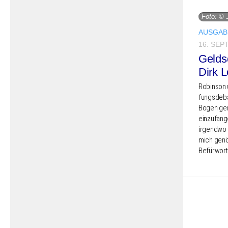
Foto: © 
AUSGABE
16. SEP
Gelds
Dirk L
Robin­son 
fungs­de­
Bogen gem
einzu­fan­
irgend­wo 
mich genö­
Befür­wor­