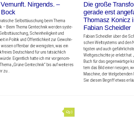
Vernunft. Nirgends. –
Die große Transfo
 Bock
gerade erst ange
Thomasz Konicz i
ma­ti­sche Selbst­täu­schung beim Thema
Fabian Scheidler
ik – Beim Thema Gentech­nik werden syste­
Selbst­täu­schung, Schein­hei­lig­keit und
Fabian Scheid­ler über die Schra
eit in Poli­tik und Öffent­lich­keit zur Gewohn­
schen Welt­sys­tems und den 
i wissen offen­bar die wenigs­ten, was ein
tigs­ten und auch gefähr­lichs
­frei­es Deutsch­land für uns tatsäch­lich
Welt­ge­schich­te je erlebt hat
würde. Eigent­lich hatte ich mir vorge­nom­
Buch für das gegen­wär­ti­ge kapi
Thema „Grüne Gentech­nik“ bis auf weite­res
tem das Bild einer riesi­gen, w
hr zu…
Maschi­ne, der titel­ge­ben­de
Sie diesen Begriff etwas erläu­
0