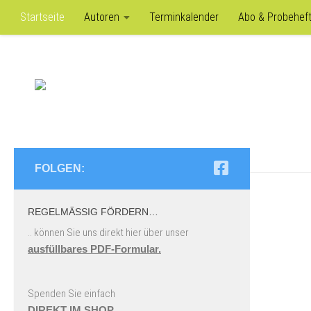
add_action('wp_head', function() { if (is_single('digitaler-euro-als-schr
Startseite
Autoren
Terminkalender
Abo & Probehef
Zum Inhalt springen
FOLGEN:
REGELMÄSSIG FÖRDERN…
.. können Sie uns direkt hier über unser
ausfüllbares PDF-Formular.
Spenden Sie einfach
DIREKT IM SHOP