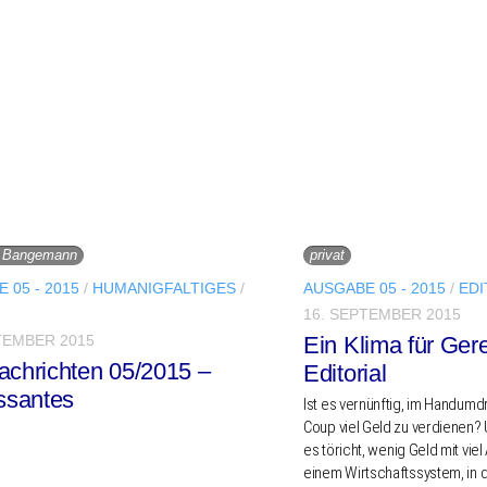
n Bangemann
privat
 05 - 2015
/
HUMANIGFALTIGES
/
AUSGABE 05 - 2015
/
EDI
16. SEPTEMBER 2015
TEMBER 2015
Ein Klima für Gere
achrichten 05/2015 –
Editorial
essantes
Ist es vernünf­tig, im Hand­um­d
Coup viel Geld zu verdie­nen? 
es töricht, wenig Geld mit viel
einem Wirt­schafts­sys­tem, in 