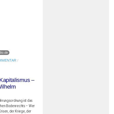
lio.de
MMENTAR
/
Kapitalismus –
ilhelm
ährungs­ord­nung ist das
chen Boden­rechts – Wer
 Krisen, der Kriege, der