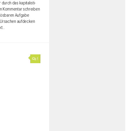
urch das kapi­ta­lis­ti­
nen Kommen­tar schrei­ben
lös­ba­ren Aufga­be
 Ursa­chen aufde­cken
kt…
1