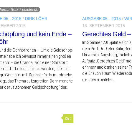
Jorma Bork / pixelio.de
 05 - 2015
/
DIRK LÖHR
AUSGABE 05 - 2015
/
WIR
TEMBER 2015
16. SEPTEMBER 2015
chöpfung und kein Ende –
Gerechtes Geld – 
öhr
Im Sommer 2015 jährte sich zu
dem Prof. Dr. Dieter Suhr, Rech
und die Eich­hörn­chen – Um die Geld­schöp­
Univer­si­tät Augs­burg, tödlich
bat­te habe ich bewusst immer einen großen
Aufsatz „Gerech­tes Geld“ möc
acht – die Chance, sich einen Shit­s­torm
erin­nern und danken seiner Fr
gen und arbeits­un­fä­hig zu werden, ist kaum
die Erlaub­nis zum Wieder­ab­d
größer als damit. Doch sei ’s drum. Ich sehe
die überarbeitete…
tigt, das Thema aufzu­grei­fen. Denn manche
ter der „auto­no­men Geld­schöp­fung“ der…
0