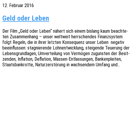
12. Februar 2016
Geld oder Leben
Der Film „Geld oder Leben“ nähert sich einem bislang kaum beach­te­
ten Zusam­men­hang – unser welt­weit herr­schen­des Finanz­sys­tem
folgt Regeln, die in ihrer letz­ten Konse­quenz unser Leben nega­tiv
beein­flus­sen: stagnie­ren­de Lohn­ent­wick­lung, stei­gen­de Teue­rung der
Lebens­grund­la­gen, Umver­tei­lung von Vermö­gen zuguns­ten der Besit­
zen­den, Infla­ti­on, Defla­ti­on, Massen-Entlas­­sun­­gen, Banken­plei­ten,
Staats­bank­rot­te, Natur­zer­stö­rung in wach­sen­dem Umfang und…