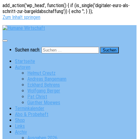
add_action('wp_head', function() { if (is_single('digitaler-euro-als-
schritt-zur-bargeldabschaffung')) { echo '
'; } });
Zum Inhalt springen
Suchen nach:
Startseite
Autoren
Helmut Creutz
Andreas Bangemann
Eckhard Behrens
Wolfgang Berger
Pat Christ
Günther Moewes
Terminkalender
Abo & Probeheft
Shop
Links
Archiv
Ausgaben 2026