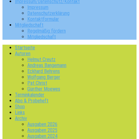
Impressum/Datenschutz/Kontakt
Impressum
Datenschutzerklärung
Kontaktformular
Mitgliedschaft
Regelmäßig fördern
Mitgliedschaft
Startseite
Autoren
Helmut Creutz
Andreas Bangemann
Eckhard Behrens
Wolfgang Berger
Pat Christ
Günther Moewes
Terminkalender
Abo & Probeheft
Shop
Links
Archiv
Ausgaben 2026
Ausgaben 2025
Ausgaben 2024