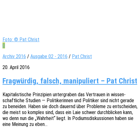
Foto: © Pat Christ
0
Archiv 2016
/
Ausgabe 02 - 2016
/
Pat Christ
20. April 2016
Frag­wür­dig, falsch, mani­pu­liert – Pat Christ
Kapi­ta­lis­ti­sche Prin­zi­pi­en unter­gra­ben das Vertrau­en in wissen­
schaft­li­che Studi­en — Poli­ti­ke­rin­nen und Poli­ti­ker sind nicht gerade
zu benei­den. Haben sie doch dauernd über Proble­me zu entschei­den,
die meist so komplex sind, dass ein Laie schwer durch­bli­cken kann,
wo denn nun die „Wahr­heit“ liegt. In Podi­ums­dis­kus­sio­nen haben sie
eine Meinung zu eben…