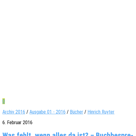
0
Archiv 2016
/
Ausgabe 01 - 2016
/
Bücher
/
Hin­rich Ruy­ter
6. Februar 2016
Was fehlt, wenn alles da ist? – Buch­be­spre­