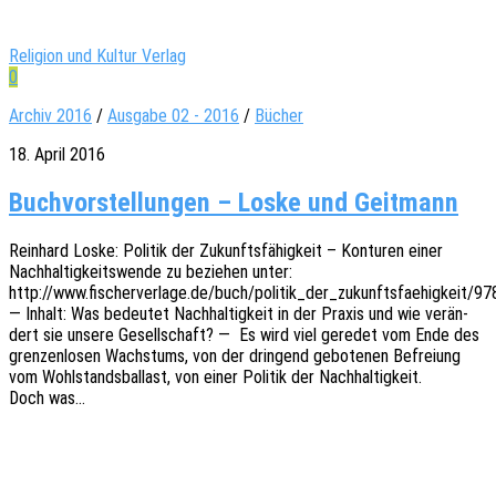
Religion und Kultur Verlag
0
Archiv 2016
/
Ausgabe 02 - 2016
/
Bücher
18. April 2016
Buchvorstellungen – Loske und Geitmann
Rein­hard Loske: Poli­tik der Zukunfts­fä­hig­keit – Kontu­ren einer
Nach­hal­tig­keits­wen­de zu bezie­hen unter:
http://www.fischerverlage.de/buch/politik_der_zukunftsfaehigkeit/
— Inhalt: Was bedeu­tet Nach­hal­tig­keit in der Praxis und wie verän­
dert sie unsere Gesell­schaft? — Es wird viel gere­det vom Ende des
gren­zen­lo­sen Wachs­tums, von der drin­gend gebo­te­nen Befrei­ung
vom Wohl­stands­bal­last, von einer Poli­tik der Nach­hal­tig­keit.
Doch was…