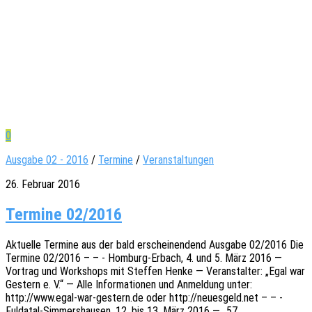
0
Ausgabe 02 - 2016
/
Termine
/
Veranstaltungen
26. Februar 2016
Termine 02/2016
Aktu­el­le Termi­ne aus der bald erschei­nen­dend Ausga­be 02/2016 Die
Termi­ne 02/2016 – – - Homburg-Erbach, 4. und 5. März 2016 —
Vortrag und Work­shops mit Stef­fen Henke — Veran­stal­ter: „Egal war
Gestern e. V.“ — Alle Infor­ma­tio­nen und Anmel­dung unter:
http://www.egal-war-gestern.de oder http://neuesgeld.net – – -
Fulda­­tal-Simmer­s­hau­­sen, 12. bis 13. März 2016 — „57.…