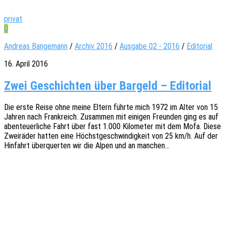
privat
0
Andreas Bangemann
/
Archiv 2016
/
Ausgabe 02 - 2016
/
Editorial
16. April 2016
Zwei Geschichten über Bargeld – Editorial
Die erste Reise ohne meine Eltern führte mich 1972 im Alter von 15
Jahren nach Frank­reich. Zusam­men mit eini­gen Freun­den ging es auf
aben­teu­er­li­che Fahrt über fast 1.000 Kilo­me­ter mit dem Mofa. Diese
Zwei­rä­der hatten eine Höchst­ge­schwin­dig­keit von 25 km/h. Auf der
Hinfahrt über­quer­ten wir die Alpen und an manchen…