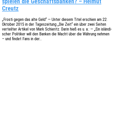
spie­len die Geschäfts­ban­ken? – Hel­mut
Creutz
„Frosti gegen das alte Geld“ — Unter diesem Titel erschien am 22.
Okto­ber 2015 in der Tages­zei­tung „Die Zeit“ ein über zwei Seiten
verteil­ter Arti­kel von Mark Schie­r­itz. Darin hieß es u. a.: — „Ein islän­di­
scher Poli­ti­ker will den Banken die Macht über die Währung nehmen
– und findet Fans in der…