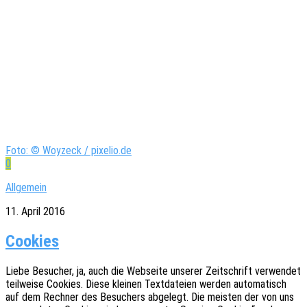
Foto: © Woyzeck / pixelio.de
0
Allgemein
11. April 2016
Cookies
Liebe Besu­cher, ja, auch die Websei­te unse­rer Zeit­schrift verwen­det
teil­wei­se Cookies. Diese klei­nen Text­da­tei­en werden auto­ma­tisch
auf dem Rech­ner des Besu­chers abge­legt. Die meis­ten der von uns