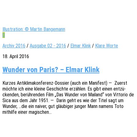
Illustration: © Martin Bangemann
0
Archiv 2016
/
Ausgabe 02 - 2016
/
Elmar Klink
/
Klare Worte
18. April 2016
Wun­der von Paris? – Elmar Klink
Kurzes Anti­k­li­­ma­­kon­­­fe­­renz-Dossier (auch ein Mani­fest) — Zuerst
möchte ich eine kleine Geschich­te erzäh­len. Es gibt einen entzü­
cken­den, berüh­ren­den Film „Das Wunder von Mailand“ von Vitto­rio de
Sica aus dem Jahr 1951. — Darin geht es wie der Titel sagt um
Wunder, …die ein naiver, gut gläu­bi­ger junger Mann namens Toto
mithil­fe einer magischen…