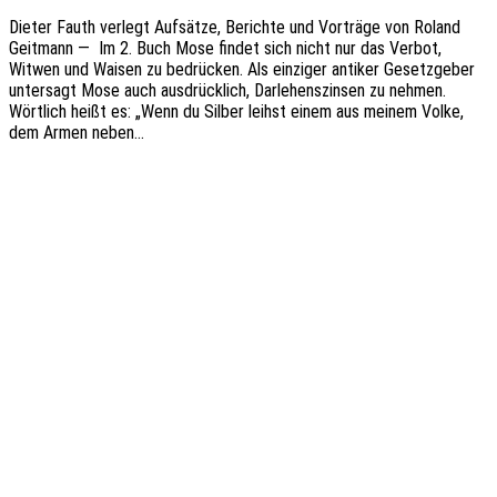
Dieter Fauth verlegt Aufsät­ze, Berich­te und Vorträ­ge von Roland
Geit­mann — Im 2. Buch Mose findet sich nicht nur das Verbot,
Witwen und Waisen zu bedrü­cken. Als einzi­ger anti­ker Gesetz­ge­ber
unter­sagt Mose auch ausdrück­lich, Darle­hens­zin­sen zu nehmen.
Wört­lich heißt es: „Wenn du Silber leihst einem aus meinem Volke,
dem Armen neben…