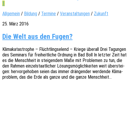
1
Allgemein
/
Bildung
/
Termine
/
Veranstaltungen
/
Zukunft
25. März 2016
Die Welt aus den Fugen?
Klima­ka­ta­stro­phe – Flücht­lings­elend – Kriege über­all Drei Tagun­gen
des Semi­nars für frei­heit­li­che Ordnung in Bad Boll In letz­ter Zeit hat
es die Mensch­heit in stei­gen­dem Maße mit Proble­men zu tun, die
den Rahmen einzel­staat­li­cher Lösungs­mög­lich­kei­ten weit über­stei­
gen: hervor­ge­ho­ben seien das immer drän­gen­der werden­de Klima­
pro­blem, das die Erde als ganze und die ganze Menschheit…