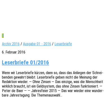
0
Archiv 2016
/
Ausgabe 01 - 2016
/
Leserbriefe
6. Februar 2016
Leser­briefe 01/2016
Wenn wir Leser­brie­fe kürzen, dann so, dass das Anlie­gen der Schrei­
ben­den gewahrt bleibt. Leser­brie­fe geben nicht die Meinung der
Redak­ti­on wieder. — Ohne Zinsen — Das einzi­ge, was die Mensch­heit
wirk­lich braucht, ist ein Geld­sys­tem, das ohne Zinsen funk­tio­niert. —
Peter de Baer — — Jahres­fei­er 2015 — Das war wieder eine wunder­
ba­re Jahres­ta­gung. Die Themenauswahl…