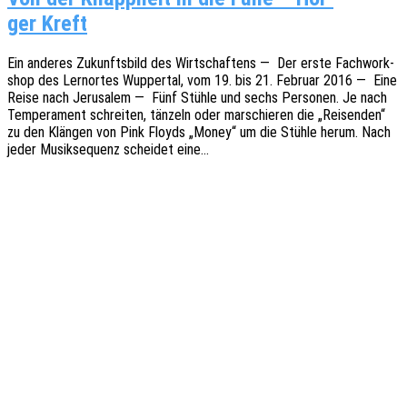
ger Kreft
Ein ande­res Zukunfts­bild des Wirt­schaf­tens — Der erste Fach­work­
shop des Lern­or­tes Wupper­tal, vom 19. bis 21. Febru­ar 2016 — Eine
Reise nach Jeru­sa­lem — Fünf Stühle und sechs Perso­nen. Je nach
Tempe­ra­ment schrei­ten, tänzeln oder marschie­ren die „Reisen­den“
zu den Klän­gen von Pink Floyds „Money“ um die Stühle herum. Nach
jeder Musik­se­quenz schei­det eine…