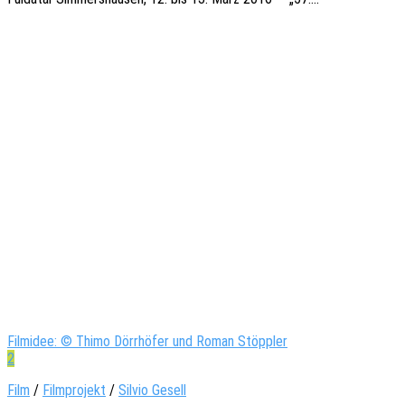
Filmidee: © Thimo Dörrhöfer und Roman Stöppler
2
Film
/
Filmprojekt
/
Silvio Gesell