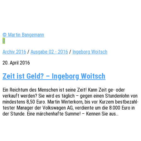
© Martin Bangemann
0
Archiv 2016
/
Ausgabe 02 - 2016
/
Inge­borg Woitsch
20. April 2016
Zeit ist Geld? – Inge­borg Woitsch
Ein Reich­tum des Menschen ist seine Zeit! Kann Zeit ge- oder
verkauft werden? Sie wird es täglich – gegen einen Stun­den­lohn von
mindes­tens 8,50 Euro. Martin Winter­korn, bis vor Kurzem best­be­zahl­
tes­ter Mana­ger der Volks­wa­gen AG, verdien­te um die 8.000 Euro in
der Stunde. Eine märchen­haf­te Summe! – Kennen Sie aus…