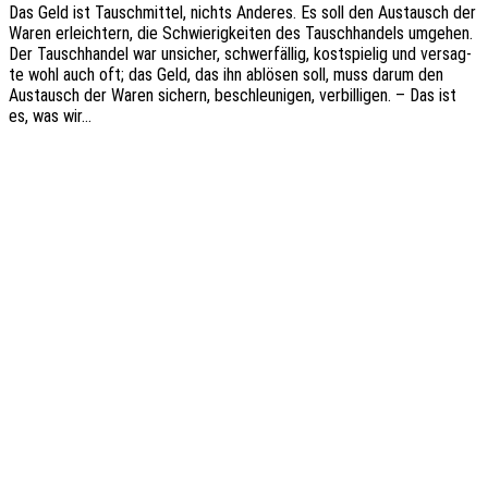
Das Geld ist Tausch­mit­tel, nichts Ande­res. Es soll den Austausch der
Waren erleich­tern, die Schwie­rig­kei­ten des Tausch­han­dels umge­hen.
Der Tausch­han­del war unsi­cher, schwer­fäl­lig, kost­spie­lig und versag­
te wohl auch oft; das Geld, das ihn ablö­sen soll, muss darum den
Austausch der Waren sichern, beschleu­ni­gen, verbil­li­gen. – Das ist
es, was wir…