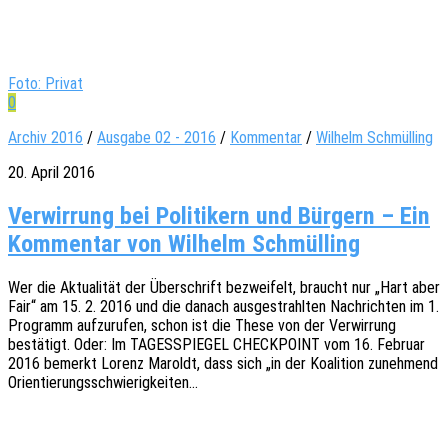
Foto: Privat
0
Archiv 2016
/
Ausgabe 02 - 2016
/
Kommentar
/
Wilhelm Schmülling
20. April 2016
Ver­wir­rung bei Poli­ti­kern und Bür­gern – Ein
Kom­men­tar von Wil­helm Schmülling
Wer die Aktua­li­tät der Über­schrift bezwei­felt, braucht nur „Hart aber
Fair“ am 15. 2. 2016 und die danach ausge­strahl­ten Nach­rich­ten im 1.
Programm aufzu­ru­fen, schon ist die These von der Verwir­rung
bestä­tigt. Oder: Im TAGESSPIEGEL CHECKPOINT vom 16. Febru­ar
2016 bemerkt Lorenz Maroldt, dass sich „in der Koali­ti­on zuneh­mend
Orientierungsschwierigkeiten…