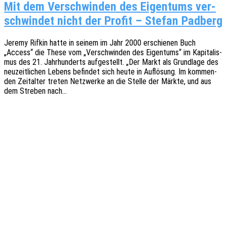
Mit dem Ver­schwin­den des Eigen­tums ver­
schwin­det nicht der Pro­fit – Ste­fan Padberg
Jeremy Rifkin hatte in seinem im Jahr 2000 erschie­nen Buch
„Access“ die These vom „Verschwin­den des Eigen­tums“ im Kapi­ta­lis­
mus des 21. Jahr­hun­derts aufge­stellt. „Der Markt als Grund­la­ge des
neuzeit­li­chen Lebens befin­det sich heute in Auflö­sung. Im kommen­
den Zeit­al­ter treten Netz­wer­ke an die Stelle der Märkte, und aus
dem Stre­ben nach…