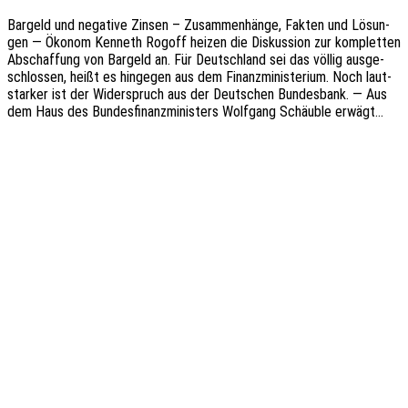
Bargeld und nega­ti­ve Zinsen – Zusam­men­hän­ge, Fakten und Lösun­
gen — Ökonom Kenneth Rogoff heizen die Diskus­si­on zur komplet­ten
Abschaf­fung von Bargeld an. Für Deutsch­land sei das völlig ausge­
schlos­sen, heißt es hinge­gen aus dem Finanz­mi­nis­te­ri­um. Noch laut­
star­ker ist der Wider­spruch aus der Deut­schen Bundes­bank. — Aus
dem Haus des Bundes­fi­nanz­mi­nis­ters Wolf­gang Schäub­le erwägt…