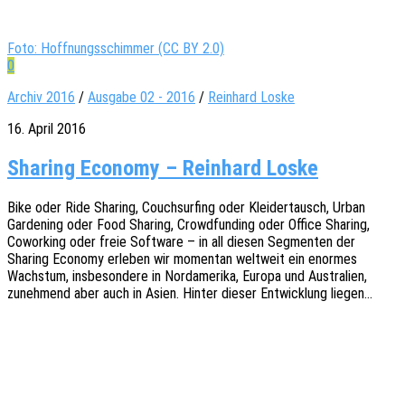
Foto: Hoffnungsschimmer (CC BY 2.0)
0
Archiv 2016
/
Ausgabe 02 - 2016
/
Reinhard Loske
16. April 2016
Sharing Economy – Reinhard Loske
Bike oder Ride Sharing, Couch­sur­fing oder Klei­der­tausch, Urban
Gardening oder Food Sharing, Crowd­fun­ding oder Office Sharing,
Cowor­king oder freie Soft­ware – in all diesen Segmen­ten der
Sharing Econo­my erle­ben wir momen­tan welt­weit ein enor­mes
Wachs­tum, insbe­son­de­re in Nord­ame­ri­ka, Europa und Austra­li­en,
zuneh­mend aber auch in Asien. Hinter dieser Entwick­lung liegen…