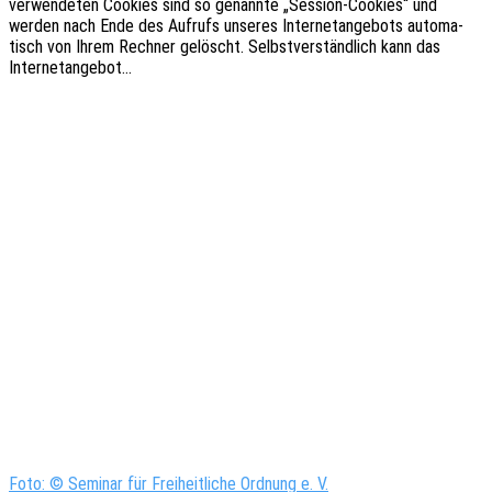
verwen­de­ten Cookies sind so genann­te „Sessi­on-Cookies“ und
werden nach Ende des Aufrufs unse­res Inter­net­an­ge­bots auto­ma­
tisch von Ihrem Rech­ner gelöscht. Selbst­ver­ständ­lich kann das
Internetangebot…
Foto: © Seminar für Freiheitliche Ordnung e. V.