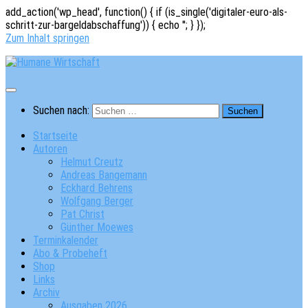
add_action('wp_head', function() { if (is_single('digitaler-euro-als-
schritt-zur-bargeldabschaffung')) { echo '
'; } });
Zum Inhalt springen
Suchen nach:
Startseite
Autoren
Helmut Creutz
Andreas Bangemann
Eckhard Behrens
Wolfgang Berger
Pat Christ
Günther Moewes
Terminkalender
Abo & Probeheft
Shop
Links
Archiv
Ausgaben 2026