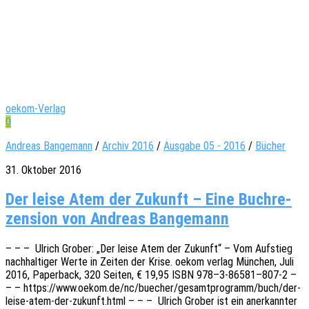
oekom-Verlag
0
Andreas Bangemann
/
Archiv 2016
/
Ausgabe 05 - 2016
/
Bücher
31. Oktober 2016
Der leise Atem der Zukunft – Eine Buch­re­
zen­sion von Andreas Bangemann
– – – Ulrich Grober: „Der leise Atem der Zukunft“ – Vom Aufstieg
nach­hal­ti­ger Werte in Zeiten der Krise. oekom verlag München, Juli
2016, Paper­back, 320 Seiten, € 19,95 ISBN 978–3‑86581–807‑2 –
– – https://www.oekom.de/nc/buecher/gesamtprogramm/buch/der-
leise-atem-der-zukunft.html – – – Ulrich Grober ist ein aner­kann­ter