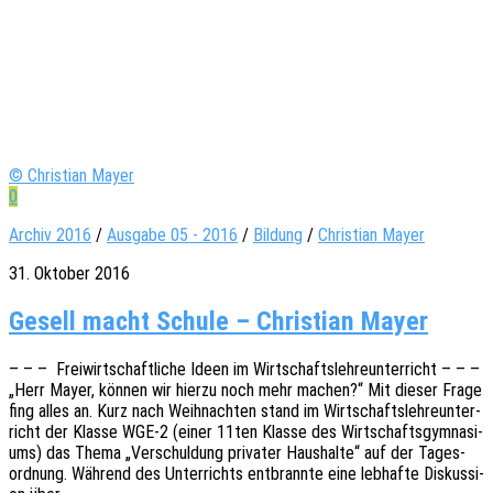
© Christian Mayer
0
Archiv 2016
/
Ausgabe 05 - 2016
/
Bildung
/
Christian Mayer
31. Oktober 2016
Gesell macht Schule – Christian Mayer
– – – Frei­wirt­schaft­li­che Ideen im Wirt­schafts­leh­re­un­ter­richt – – –
„Herr Mayer, können wir hierzu noch mehr machen?“ Mit dieser Frage
fing alles an. Kurz nach Weih­nach­ten stand im Wirt­schafts­leh­re­un­ter­
richt der Klasse WGE‑2 (einer 11ten Klasse des Wirt­schafts­gym­na­si­
ums) das Thema „Verschul­dung priva­ter Haus­hal­te“ auf der Tages­
ord­nung. Während des Unter­richts entbrann­te eine lebhaf­te Diskus­si­