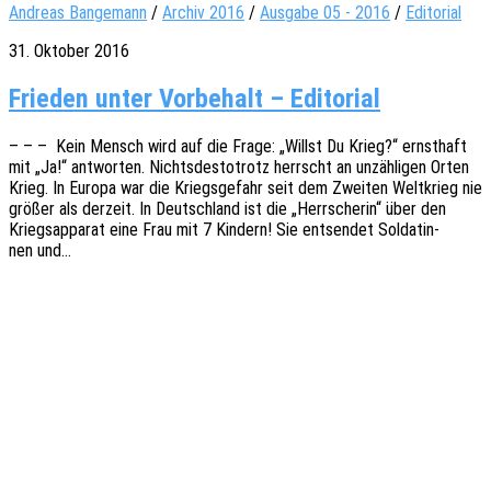
Andreas Bangemann
/
Archiv 2016
/
Ausgabe 05 - 2016
/
Editorial
31. Oktober 2016
Frie­den unter Vor­be­halt – Editorial
– – – Kein Mensch wird auf die Frage: „Willst Du Krieg?“ ernst­haft
mit „Ja!“ antwor­ten. Nichts­des­to­trotz herrscht an unzäh­li­gen Orten
Krieg. In Europa war die Kriegs­ge­fahr seit dem Zwei­ten Welt­krieg nie
größer als derzeit. In Deutsch­land ist die „Herr­sche­rin“ über den
Kriegs­ap­pa­rat eine Frau mit 7 Kindern! Sie entsen­det Solda­tin­
nen und…