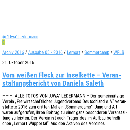
@ "Uwä" Ledermann
0
Archiv 2016
/
Ausgabe 05 - 2016
/
Lernort
/
Sommercamp
/
WFLB
31. Oktober 2016
Vom wei­ßen Fleck zur Insel­kette – Ver­an­
stal­tungs­be­richt von Daniela Saleth
– – – ALLE FOTOS VON „UWÄ“ LEDERMANN – Der gemein­nüt­zi­ge
Verein „Frei­wirt­schaft­li­cher Jugend­ver­band Deutsch­land e. V.“ veran­
stal­te­te 2016 zum drit­ten Mal ein „Sommer­camp“. Jung und Alt
waren aufge­ru­fen, ihren Beitrag zu einer ganz beson­de­ren Veran­stal­
tung zu leis­ten. Der Verein ist auch Träger des im Aufbau befind­li­
chen „Lern­ort Wupper­tal“. Aus den Akti­ven des Vereines…