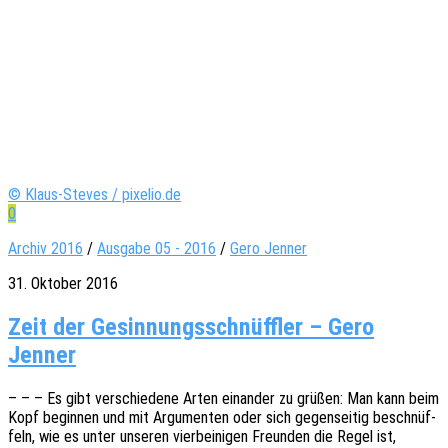
© Klaus-Steves / pixelio.de
0
Archiv 2016
/
Ausgabe 05 - 2016
/
Gero Jenner
31. Oktober 2016
Zeit der Gesin­nungs­schnüff­ler – Gero
Jenner
– – – Es gibt verschie­de­ne Arten einan­der zu grüßen: Man kann beim
Kopf begin­nen und mit Argu­men­ten oder sich gegen­sei­tig beschnüf­
feln, wie es unter unse­ren vier­bei­ni­gen Freun­den die Regel ist,