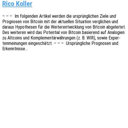
Rico Koller
– – – Im folgen­den Arti­kel werden die ursprüng­li­chen Ziele und
Progno­sen von Bitco­in mit der aktu­el­len Situa­ti­on vergli­chen und
daraus Hypo­the­sen für die Weiter­ent­wick­lung von Bitco­in abge­lei­tet.
Des weite­ren wird das Poten­ti­al von Bitco­in basie­rend auf Analo­gien
zu Altco­ins und Komple­men­tär­wäh­run­gen (z. B. WIR), sowie Exper­
ten­mei­nun­gen einge­schätzt. – – – Ursprüng­li­che Progno­sen und
Erkenntnisse…