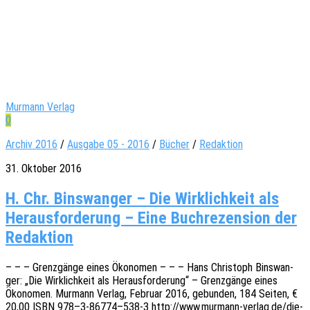
Murmann Verlag
0
Archiv 2016
/
Ausgabe 05 - 2016
/
Bücher
/
Redaktion
31. Oktober 2016
H. Chr. Bins­wan­ger – Die Wirk­lich­keit als
Her­aus­for­de­rung – Eine Buch­re­zen­si­on der
Redaktion
– – – Grenz­gän­ge eines Ökono­men – – – Hans Chris­toph Bins­wan­
ger: „Die Wirk­lich­keit als Heraus­for­de­rung“ – Grenz­gän­ge eines
Ökono­men. Murmann Verlag, Febru­ar 2016, gebun­den, 184 Seiten, €
20,00 ISBN 978–3‑86774–538‑3 http://www.murmann-verlag.de/die-