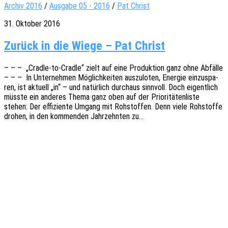
Archiv 2016
/
Ausgabe 05 - 2016
/
Pat Christ
31. Oktober 2016
Zurück in die Wie­ge – Pat Christ
– – – „Cradle-to-Cradle“ zielt auf eine Produk­ti­on ganz ohne Abfäl­le
– – – In Unter­neh­men Möglich­kei­ten auszu­lo­ten, Ener­gie einzu­spa­
ren, ist aktu­ell „in“ – und natür­lich durch­aus sinn­voll. Doch eigent­lich
müsste ein ande­res Thema ganz oben auf der Prio­ri­tä­ten­lis­te
stehen: Der effi­zi­en­te Umgang mit Rohstof­fen. Denn viele Rohstof­fe
drohen, in den kommen­den Jahr­zehn­ten zu…