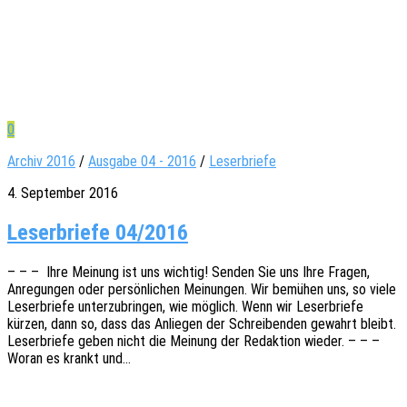
0
Archiv 2016
/
Ausgabe 04 - 2016
/
Leserbriefe
4. September 2016
Leser­briefe 04/2016
– – – Ihre Meinung ist uns wich­tig! Senden Sie uns Ihre Fragen,
Anre­gun­gen oder persön­li­chen Meinun­gen. Wir bemü­hen uns, so viele
Leser­brie­fe unter­zu­brin­gen, wie möglich. Wenn wir Leser­brie­fe
kürzen, dann so, dass das Anlie­gen der Schrei­ben­den gewahrt bleibt.
Leser­brie­fe geben nicht die Meinung der Redak­ti­on wieder. – – –
Woran es krankt und…