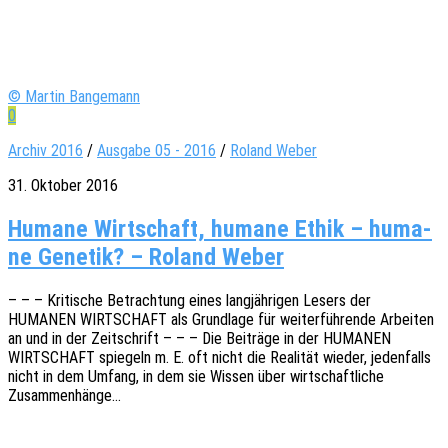
© Martin Bangemann
0
Archiv 2016
/
Ausgabe 05 - 2016
/
Roland Weber
31. Oktober 2016
Huma­ne Wirt­schaft, huma­ne Ethik – huma­
ne Gene­tik? – Roland Weber
– – – Kriti­sche Betrach­tung eines lang­jäh­ri­gen Lesers der
HUMANEN WIRTSCHAFT als Grund­la­ge für weiter­füh­ren­de Arbei­ten
an und in der Zeit­schrift – – – Die Beiträ­ge in der HUMANEN
WIRTSCHAFT spie­geln m. E. oft nicht die Reali­tät wieder, jeden­falls
nicht in dem Umfang, in dem sie Wissen über wirt­schaft­li­che
Zusammenhänge…