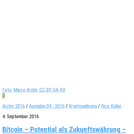
Foto: Marco Krohn, CC BY-SA 4.0
0
Archiv 2016
/
Ausgabe 04 - 2016
/
Kryptowährung
/
Rico Koller
4. September 2016
Bit­coin – Poten­tial als Zukunfts­wäh­rung –