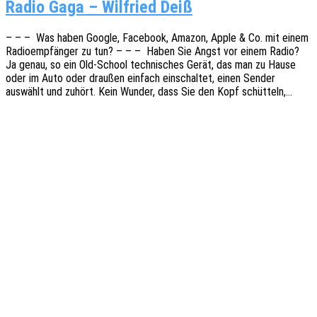
Radio Gaga – Wil­fried Deiß
– – – Was haben Google, Face­book, Amazon, Apple & Co. mit einem
Radio­emp­fän­ger zu tun? – – – Haben Sie Angst vor einem Radio?
Ja genau, so ein Old-School tech­ni­sches Gerät, das man zu Hause
oder im Auto oder drau­ßen einfach einschal­tet, einen Sender
auswählt und zuhört. Kein Wunder, dass Sie den Kopf schütteln,…