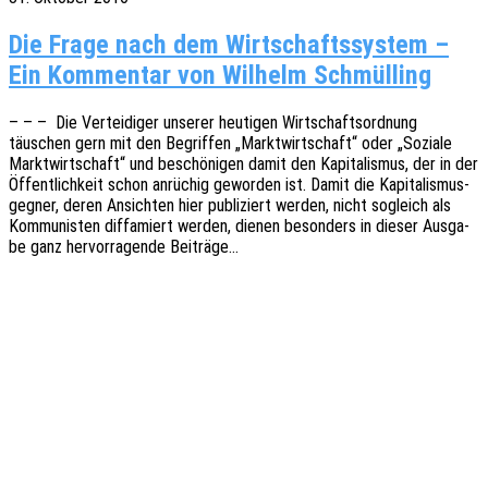
Die Frage nach dem Wirt­schafts­sys­tem –
Ein Kom­men­tar von Wil­helm Schmülling
– – – Die Vertei­di­ger unse­rer heuti­gen Wirt­schafts­ord­nung
täuschen gern mit den Begrif­fen „Markt­wirt­schaft“ oder „Sozia­le
Markt­wirt­schaft“ und beschö­ni­gen damit den Kapi­ta­lis­mus, der in der
Öffent­lich­keit schon anrü­chig gewor­den ist. Damit die Kapi­ta­lis­mus­
geg­ner, deren Ansich­ten hier publi­ziert werden, nicht sogleich als
Kommu­nis­ten diffa­miert werden, dienen beson­ders in dieser Ausga­
be ganz hervor­ra­gen­de Beiträge…