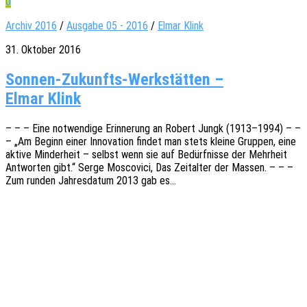
0
Archiv 2016
/
Ausgabe 05 - 2016
/
Elmar Klink
31. Oktober 2016
Sonnen-Zukunfts-Werkstätten –
Elmar Klink
– – – Eine notwen­di­ge Erin­ne­rung an Robert Jungk (1913–1994) – –
– „Am Beginn einer Inno­va­ti­on findet man stets kleine Grup­pen, eine
aktive Minder­heit – selbst wenn sie auf Bedürf­nis­se der Mehr­heit
Antwor­ten gibt.“ Serge Mosco­vici, Das Zeit­al­ter der Massen. – – –
Zum runden Jahres­da­tum 2013 gab es…