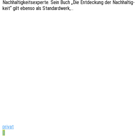
Nach­hal­tig­keits­exper­te. Sein Buch „Die Entde­ckung der Nach­hal­tig­
keit“ gilt ebenso als Standardwerk,…
privat
0