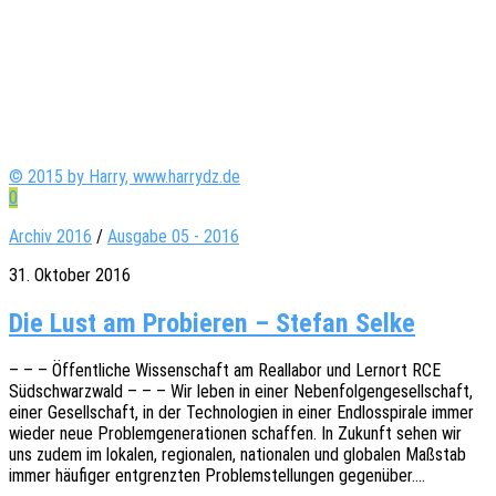
© 2015 by Harry, www.harrydz.de
0
Archiv 2016
/
Ausgabe 05 - 2016
31. Oktober 2016
Die Lust am Pro­bie­ren – Ste­fan Selke
– – – Öffent­li­che Wissen­schaft am Real­la­bor und Lern­ort RCE
Südschwarz­wald – – – Wir leben in einer Neben­fol­gen­ge­sell­schaft,
einer Gesell­schaft, in der Tech­no­lo­gien in einer Endlos­spi­ra­le immer
wieder neue Problem­ge­ne­ra­tio­nen schaf­fen. In Zukunft sehen wir
uns zudem im loka­len, regio­na­len, natio­na­len und globa­len Maßstab
immer häufi­ger entgrenz­ten Problem­stel­lun­gen gegenüber.…