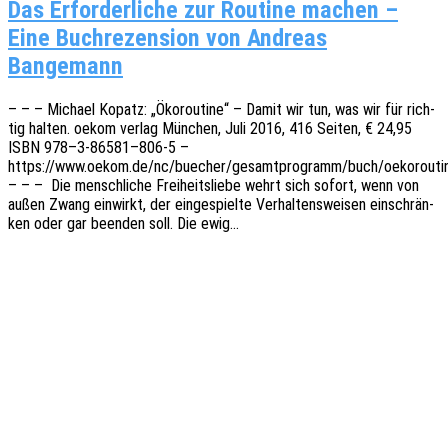
Das Erfor­der­li­che zur Rou­ti­ne machen –
Eine Buch­re­zen­si­on von Andre­as
Bangemann
– – – Micha­el Kopatz: „Ökorou­ti­ne“ – Damit wir tun, was wir für rich­
tig halten. oekom verlag München, Juli 2016, 416 Seiten, € 24,95
ISBN 978–3‑86581–806‑5 –
https://www.oekom.de/nc/buecher/gesamtprogramm/buch/oekoroutin
– – – Die mensch­li­che Frei­heits­lie­be wehrt sich sofort, wenn von
außen Zwang einwirkt, der einge­spiel­te Verhal­tens­wei­sen einschrän­
ken oder gar been­den soll. Die ewig…