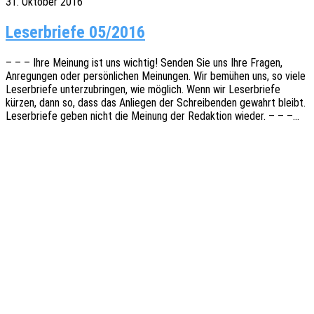
31. Oktober 2016
Leser­brie­fe 05/2016
– – – Ihre Meinung ist uns wich­tig! Senden Sie uns Ihre Fragen,
Anre­gun­gen oder persön­li­chen Meinun­gen. Wir bemü­hen uns, so viele
Leser­brie­fe unter­zu­brin­gen, wie möglich. Wenn wir Leser­brie­fe
kürzen, dann so, dass das Anlie­gen der Schrei­ben­den gewahrt bleibt.
Leser­brie­fe geben nicht die Meinung der Redak­ti­on wieder. – – –…