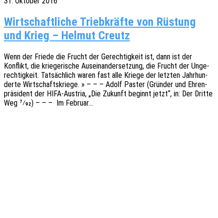
31. Oktober 2016
Wirt­schaft­li­che Trieb­kräf­te von Rüs­tung
und Krieg – Hel­mut Creutz
Wenn der Friede die Frucht der Gerech­tig­keit ist, dann ist der
Konflikt, die krie­ge­ri­sche Ausein­an­der­set­zung, die Frucht der Unge­
rech­tig­keit. Tatsäch­lich waren fast alle Kriege der letz­ten Jahr­hun­
der­te Wirt­schafts­krie­ge. » – – – Adolf Paster (Grün­der und Ehren­
prä­si­dent der HIFA-Austria, „Die Zukunft beginnt jetzt“, in: Der Dritte
Weg 7⁄92) – – – Im Februar…