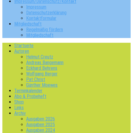
Impressum/Datenschutz/Kontakt
Impressum
Datenschutzerklärung
Kontaktformular
Mitgliedschaft
Regelmäßig fördern
Mitgliedschaft
Startseite
Autoren
Helmut Creutz
Andreas Bangemann
Eckhard Behrens
Wolfgang Berger
Pat Christ
Günther Moewes
Terminkalender
Abo & Probeheft
Shop
Links
Archiv
Ausgaben 2026
Ausgaben 2025
Ausgaben 2024