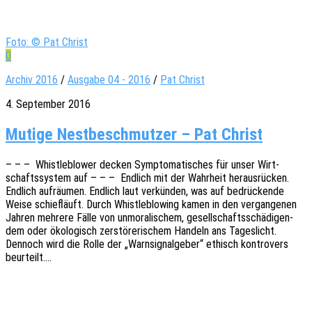
Foto: © Pat Christ
0
Archiv 2016
/
Ausgabe 04 - 2016
/
Pat Christ
4. September 2016
Mutige Nest­be­schmut­zer – Pat Christ
– – – Whist­le­b­lower decken Sympto­ma­ti­sches für unser Wirt­
schafts­sys­tem auf – – – Endlich mit der Wahr­heit heraus­rü­cken.
Endlich aufräu­men. Endlich laut verkün­den, was auf bedrü­cken­de
Weise schief­läuft. Durch Whist­le­b­lo­wing kamen in den vergan­ge­nen
Jahren mehre­re Fälle von unmo­ra­li­schem, gesell­schafts­schä­di­gen­
dem oder ökolo­gisch zerstö­re­ri­schem Handeln ans Tages­licht.
Dennoch wird die Rolle der „Warn­si­gnal­ge­ber“ ethisch kontro­vers
beurteilt.…