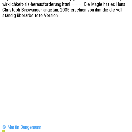
wirklichkeit-als-herausforderung.html – – – Die Magie hat es Hans
Chris­toph Bins­wan­ger ange­tan. 2005 erschien von ihm die die voll­
stän­dig über­ar­bei­te­te Version…
© Martin Bangemann