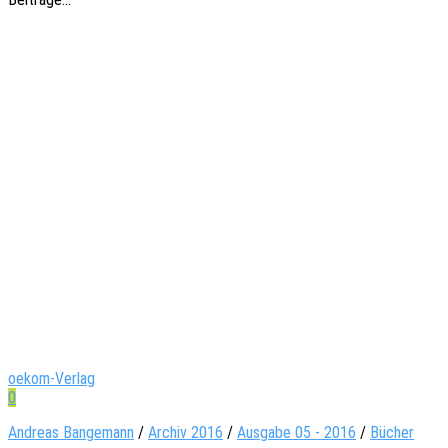
oekom-Verlag
0
Andreas Bangemann
/
Archiv 2016
/
Ausgabe 05 - 2016
/
Bücher