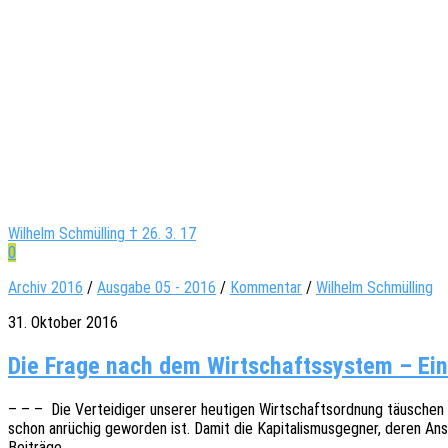
Wilhelm Schmülling † 26. 3. 17
0
Archiv 2016
/
Ausgabe 05 - 2016
/
Kommentar
/
Wilhelm Schmülling
31. Oktober 2016
Die Frage nach dem Wirt­schafts­sys­tem – Ei
– – – Die Vertei­di­ger unse­rer heuti­gen Wirt­schafts­ord­nung täuschen g
schon anrü­chig gewor­den ist. Damit die Kapi­ta­lis­mus­geg­ner, deren An
Beiträge…