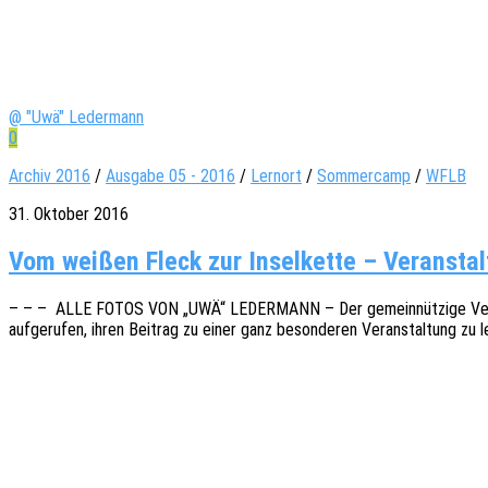
@ "Uwä" Ledermann
0
Archiv 2016
/
Ausgabe 05 - 2016
/
Lernort
/
Sommercamp
/
WFLB
31. Oktober 2016
Vom wei­ßen Fleck zur Insel­kette – Ver­an­stal
– – – ALLE FOTOS VON „UWÄ“ LEDERMANN – Der gemein­nüt­zi­ge Verein „Fr
aufge­ru­fen, ihren Beitrag zu einer ganz beson­de­ren Veran­stal­tung zu