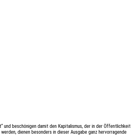
 und beschö­ni­gen damit den Kapi­ta­lis­mus, der in der Öffent­lich­keit
ert werden, dienen beson­ders in dieser Ausga­be ganz hervor­ra­gen­de