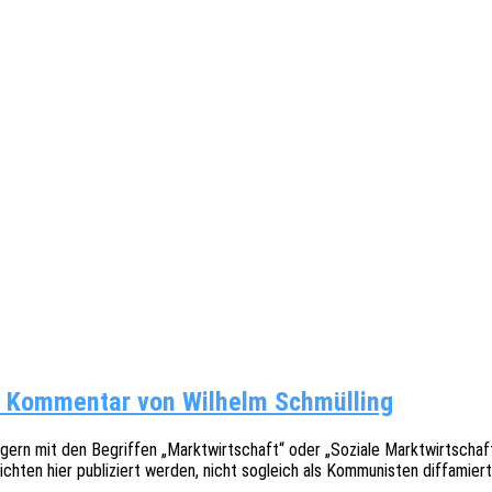
n Kom­men­tar von Wil­helm Schmülling
ern mit den Begrif­fen „Markt­wirt­schaft“ oder „Sozia­le Markt­wirt­schaft“
sich­ten hier publi­ziert werden, nicht sogleich als Kommu­nis­ten diffa­mi