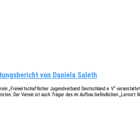
­tungs­be­richt von Daniela Saleth
ei­wirt­schaft­li­cher Jugend­ver­band Deutsch­land e. V.“ veran­stal­t
 leis­ten. Der Verein ist auch Träger des im Aufbau befind­li­chen „Lern­ort