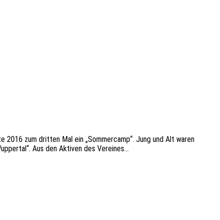
e­te 2016 zum drit­ten Mal ein „Sommer­camp“. Jung und Alt waren
 Wupper­tal“. Aus den Akti­ven des Vereines…