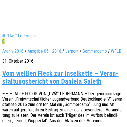
@ "Uwä" Ledermann
0
Archiv 2016
/
Ausgabe 05 - 2016
/
Lernort
/
Sommercamp
/
WFLB
31. Oktober 2016
Vom wei­ßen Fleck zur Insel­kette – Ver­an­
stal­tungs­be­richt von Daniela Saleth
– – – ALLE FOTOS VON „UWÄ“ LEDERMANN – Der gemein­nüt­zi­ge
Verein „Frei­wirt­schaft­li­cher Jugend­ver­band Deutsch­land e. V.“ veran­
stal­te­te 2016 zum drit­ten Mal ein „Sommer­camp“. Jung und Alt
waren aufge­ru­fen, ihren Beitrag zu einer ganz beson­de­ren Veran­stal­
tung zu leis­ten. Der Verein ist auch Träger des im Aufbau befind­li­
chen „Lern­ort Wupper­tal“. Aus den Akti­ven des Vereines…