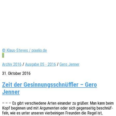
© Klaus-Steves / pixelio.de
0
Archiv 2016
/
Ausgabe 05 - 2016
/
Gero Jenner
31. Oktober 2016
Zeit der Gesin­nungs­schnüff­ler – Gero
Jenner
– – – Es gibt verschie­de­ne Arten einan­der zu grüßen: Man kann beim
Kopf begin­nen und mit Argu­men­ten oder sich gegen­sei­tig beschnüf­
feln, wie es unter unse­ren vier­bei­ni­gen Freun­den die Regel ist,