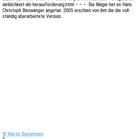
wirklichkeit-als-herausforderung.html – – – Die Magie hat es Hans
Chris­toph Bins­wan­ger ange­tan. 2005 erschien von ihm die die voll­
stän­dig über­ar­bei­te­te Version…
© Martin Bangemann