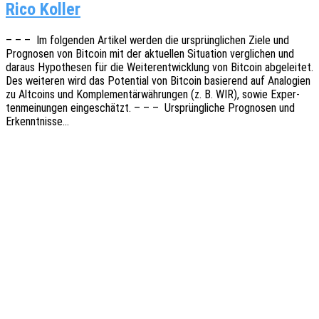
Rico Koller
– – – Im folgen­den Arti­kel werden die ursprüng­li­chen Ziele und
Progno­sen von Bitco­in mit der aktu­el­len Situa­ti­on vergli­chen und
daraus Hypo­the­sen für die Weiter­ent­wick­lung von Bitco­in abge­lei­tet.
Des weite­ren wird das Poten­ti­al von Bitco­in basie­rend auf Analo­gien
zu Altco­ins und Komple­men­tär­wäh­run­gen (z. B. WIR), sowie Exper­
ten­mei­nun­gen einge­schätzt. – – – Ursprüng­li­che Progno­sen und
Erkenntnisse…