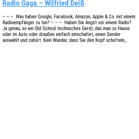
Radio Gaga – Wil­fried Deiß
– – – Was haben Google, Face­book, Amazon, Apple & Co. mit einem
Radio­emp­fän­ger zu tun? – – – Haben Sie Angst vor einem Radio?
Ja genau, so ein Old-School tech­ni­sches Gerät, das man zu Hause
oder im Auto oder drau­ßen einfach einschal­tet, einen Sender
auswählt und zuhört. Kein Wunder, dass Sie den Kopf schütteln,…