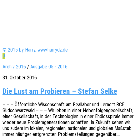
© 2015 by Harry, www.harrydz.de
0
Archiv 2016
/
Ausgabe 05 - 2016
31. Oktober 2016
Die Lust am Pro­bie­ren – Ste­fan Selke
– – – Öffent­li­che Wissen­schaft am Real­la­bor und Lern­ort RCE
Südschwarz­wald – – – Wir leben in einer Neben­fol­gen­ge­sell­schaft,
einer Gesell­schaft, in der Tech­no­lo­gien in einer Endlos­spi­ra­le immer
wieder neue Problem­ge­ne­ra­tio­nen schaf­fen. In Zukunft sehen wir
uns zudem im loka­len, regio­na­len, natio­na­len und globa­len Maßstab
immer häufi­ger entgrenz­ten Problem­stel­lun­gen gegenüber.…