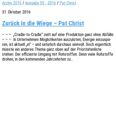
Archiv 2016
/
Ausgabe 05 - 2016
/
Pat Christ
31. Oktober 2016
Zurück in die Wie­ge – Pat Christ
– – – „Cradle-to-Cradle“ zielt auf eine Produk­ti­on ganz ohne Abfäl­le
– – – In Unter­neh­men Möglich­kei­ten auszu­lo­ten, Ener­gie einzu­spa­
ren, ist aktu­ell „in“ – und natür­lich durch­aus sinn­voll. Doch eigent­lich
müsste ein ande­res Thema ganz oben auf der Prio­ri­tä­ten­lis­te
stehen: Der effi­zi­en­te Umgang mit Rohstof­fen. Denn viele Rohstof­fe
drohen, in den kommen­den Jahr­zehn­ten zu…