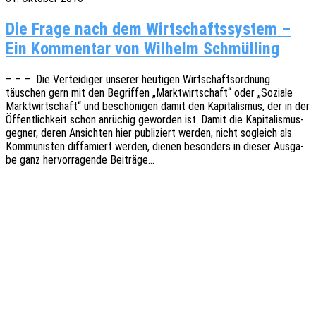
Die Frage nach dem Wirt­schafts­sys­tem –
Ein Kom­men­tar von Wil­helm Schmülling
– – – Die Vertei­di­ger unse­rer heuti­gen Wirt­schafts­ord­nung
täuschen gern mit den Begrif­fen „Markt­wirt­schaft“ oder „Sozia­le
Markt­wirt­schaft“ und beschö­ni­gen damit den Kapi­ta­lis­mus, der in der
Öffent­lich­keit schon anrü­chig gewor­den ist. Damit die Kapi­ta­lis­mus­
geg­ner, deren Ansich­ten hier publi­ziert werden, nicht sogleich als
Kommu­nis­ten diffa­miert werden, dienen beson­ders in dieser Ausga­
be ganz hervor­ra­gen­de Beiträge…