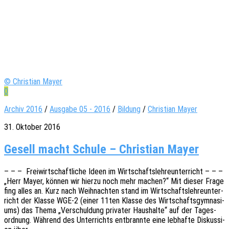
© Christian Mayer
0
Archiv 2016
/
Ausgabe 05 - 2016
/
Bildung
/
Christian Mayer
31. Oktober 2016
Gesell macht Schule – Christian Mayer
– – – Frei­wirt­schaft­li­che Ideen im Wirt­schafts­leh­re­un­ter­richt – – –
„Herr Mayer, können wir hierzu noch mehr machen?“ Mit dieser Frage
fing alles an. Kurz nach Weih­nach­ten stand im Wirt­schafts­leh­re­un­ter­
richt der Klasse WGE‑2 (einer 11ten Klasse des Wirt­schafts­gym­na­si­
ums) das Thema „Verschul­dung priva­ter Haus­hal­te“ auf der Tages­
ord­nung. Während des Unter­richts entbrann­te eine lebhaf­te Diskus­si­