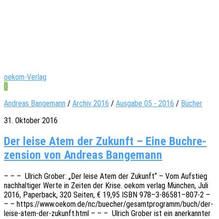
oekom-Verlag
0
Andreas Bangemann
/
Archiv 2016
/
Ausgabe 05 - 2016
/
Bücher
31. Oktober 2016
Der leise Atem der Zukunft – Eine Buch­re­
zen­sion von Andreas Bangemann
– – – Ulrich Grober: „Der leise Atem der Zukunft“ – Vom Aufstieg
nach­hal­ti­ger Werte in Zeiten der Krise. oekom verlag München, Juli
2016, Paper­back, 320 Seiten, € 19,95 ISBN 978–3‑86581–807‑2 –
– – https://www.oekom.de/nc/buecher/gesamtprogramm/buch/der-
leise-atem-der-zukunft.html – – – Ulrich Grober ist ein aner­kann­ter