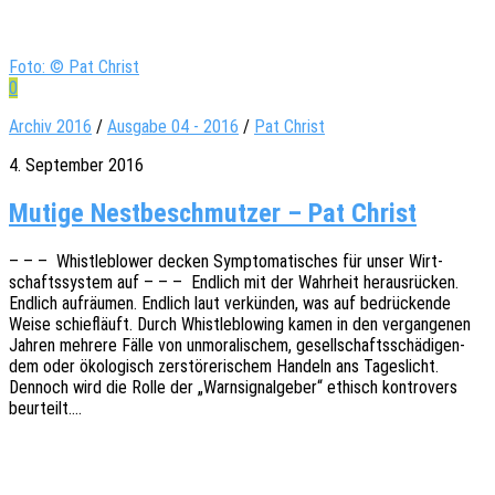
Foto: © Pat Christ
0
Archiv 2016
/
Ausgabe 04 - 2016
/
Pat Christ
4. September 2016
Mutige Nest­be­schmut­zer – Pat Christ
– – – Whist­le­b­lower decken Sympto­ma­ti­sches für unser Wirt­
schafts­sys­tem auf – – – Endlich mit der Wahr­heit heraus­rü­cken.
Endlich aufräu­men. Endlich laut verkün­den, was auf bedrü­cken­de
Weise schief­läuft. Durch Whist­le­b­lo­wing kamen in den vergan­ge­nen
Jahren mehre­re Fälle von unmo­ra­li­schem, gesell­schafts­schä­di­gen­
dem oder ökolo­gisch zerstö­re­ri­schem Handeln ans Tages­licht.
Dennoch wird die Rolle der „Warn­si­gnal­ge­ber“ ethisch kontro­vers
beurteilt.…