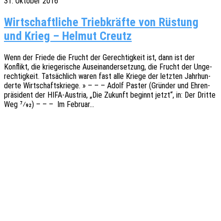
31. Oktober 2016
Wirt­schaft­li­che Trieb­kräf­te von Rüs­tung
und Krieg – Hel­mut Creutz
Wenn der Friede die Frucht der Gerech­tig­keit ist, dann ist der
Konflikt, die krie­ge­ri­sche Ausein­an­der­set­zung, die Frucht der Unge­
rech­tig­keit. Tatsäch­lich waren fast alle Kriege der letz­ten Jahr­hun­
der­te Wirt­schafts­krie­ge. » – – – Adolf Paster (Grün­der und Ehren­
prä­si­dent der HIFA-Austria, „Die Zukunft beginnt jetzt“, in: Der Dritte
Weg 7⁄92) – – – Im Februar…