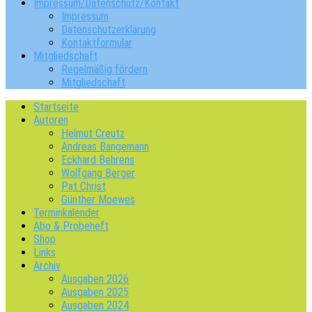
Impressum/Datenschutz/Kontakt
Impressum
Datenschutzerklärung
Kontaktformular
Mitgliedschaft
Regelmäßig fördern
Mitgliedschaft
Startseite
Autoren
Helmut Creutz
Andreas Bangemann
Eckhard Behrens
Wolfgang Berger
Pat Christ
Günther Moewes
Terminkalender
Abo & Probeheft
Shop
Links
Archiv
Ausgaben 2026
Ausgaben 2025
Ausgaben 2024