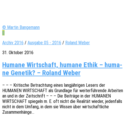
© Martin Bangemann
0
Archiv 2016
/
Ausgabe 05 - 2016
/
Roland Weber
31. Oktober 2016
Huma­ne Wirt­schaft, huma­ne Ethik – huma­
ne Gene­tik? – Roland Weber
– – – Kriti­sche Betrach­tung eines lang­jäh­ri­gen Lesers der
HUMANEN WIRTSCHAFT als Grund­la­ge für weiter­füh­ren­de Arbei­ten
an und in der Zeit­schrift – – – Die Beiträ­ge in der HUMANEN
WIRTSCHAFT spie­geln m. E. oft nicht die Reali­tät wieder, jeden­falls
nicht in dem Umfang, in dem sie Wissen über wirt­schaft­li­che
Zusammenhänge…