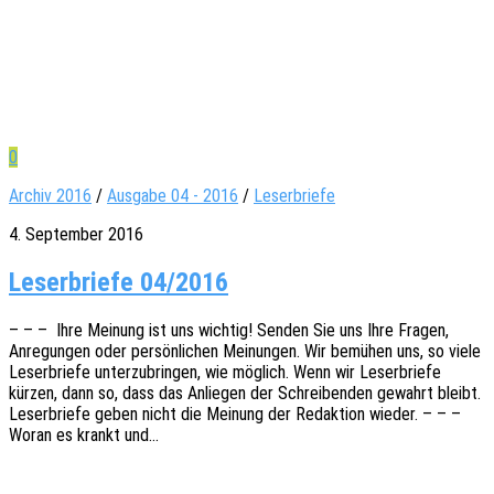
0
Archiv 2016
/
Ausgabe 04 - 2016
/
Leserbriefe
4. September 2016
Leser­briefe 04/2016
– – – Ihre Meinung ist uns wich­tig! Senden Sie uns Ihre Fragen,
Anre­gun­gen oder persön­li­chen Meinun­gen. Wir bemü­hen uns, so viele
Leser­brie­fe unter­zu­brin­gen, wie möglich. Wenn wir Leser­brie­fe
kürzen, dann so, dass das Anlie­gen der Schrei­ben­den gewahrt bleibt.
Leser­brie­fe geben nicht die Meinung der Redak­ti­on wieder. – – –
Woran es krankt und…