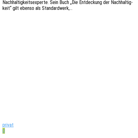
Nach­hal­tig­keits­exper­te. Sein Buch „Die Entde­ckung der Nach­hal­tig­
keit“ gilt ebenso als Standardwerk,…
privat
0