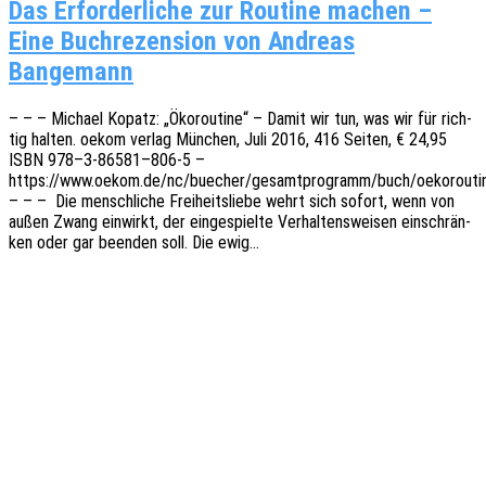
Das Erfor­der­li­che zur Rou­ti­ne machen –
Eine Buch­re­zen­si­on von Andre­as
Bangemann
– – – Micha­el Kopatz: „Ökorou­ti­ne“ – Damit wir tun, was wir für rich­
tig halten. oekom verlag München, Juli 2016, 416 Seiten, € 24,95
ISBN 978–3‑86581–806‑5 –
https://www.oekom.de/nc/buecher/gesamtprogramm/buch/oekoroutin
– – – Die mensch­li­che Frei­heits­lie­be wehrt sich sofort, wenn von
außen Zwang einwirkt, der einge­spiel­te Verhal­tens­wei­sen einschrän­
ken oder gar been­den soll. Die ewig…