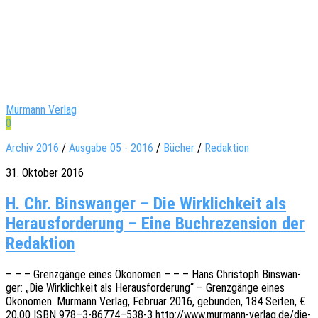
Murmann Verlag
0
Archiv 2016
/
Ausgabe 05 - 2016
/
Bücher
/
Redaktion
31. Oktober 2016
H. Chr. Bins­wan­ger – Die Wirk­lich­keit als
Her­aus­for­de­rung – Eine Buch­re­zen­si­on der
Redaktion
– – – Grenz­gän­ge eines Ökono­men – – – Hans Chris­toph Bins­wan­
ger: „Die Wirk­lich­keit als Heraus­for­de­rung“ – Grenz­gän­ge eines
Ökono­men. Murmann Verlag, Febru­ar 2016, gebun­den, 184 Seiten, €
20,00 ISBN 978–3‑86774–538‑3 http://www.murmann-verlag.de/die-