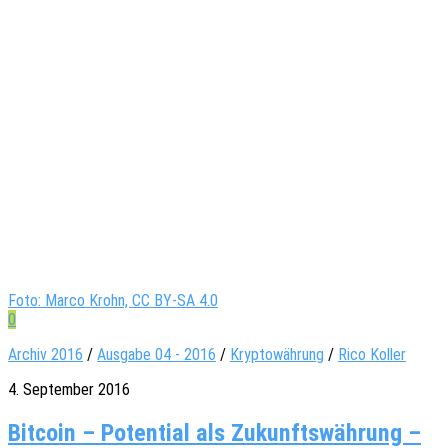
Foto: Marco Krohn, CC BY-SA 4.0
0
Archiv 2016
/
Ausgabe 04 - 2016
/
Kryptowährung
/
Rico Koller
4. September 2016
Bit­coin – Poten­tial als Zukunfts­wäh­rung –