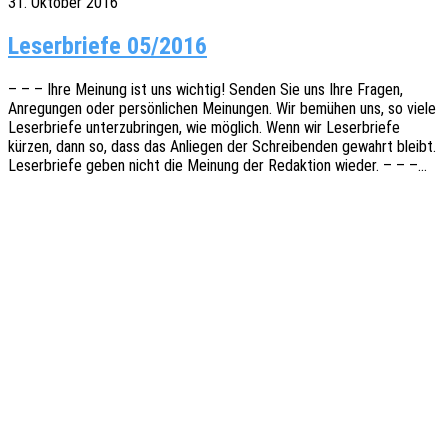
31. Oktober 2016
Leser­brie­fe 05/2016
– – – Ihre Meinung ist uns wich­tig! Senden Sie uns Ihre Fragen,
Anre­gun­gen oder persön­li­chen Meinun­gen. Wir bemü­hen uns, so viele
Leser­brie­fe unter­zu­brin­gen, wie möglich. Wenn wir Leser­brie­fe
kürzen, dann so, dass das Anlie­gen der Schrei­ben­den gewahrt bleibt.
Leser­brie­fe geben nicht die Meinung der Redak­ti­on wieder. – – –…