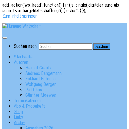
add_action('wp_head', function() { if (is_single('digitaler-euro-als-
schritt-zur-bargeldabschaffung')) { echo '
'; } });
Zum Inhalt springen
Suchen nach:
Startseite
Autoren
Helmut Creutz
Andreas Bangemann
Eckhard Behrens
Wolfgang Berger
Pat Christ
Günther Moewes
Terminkalender
Abo & Probeheft
Shop
Links
Archiv
Ausgaben 2026