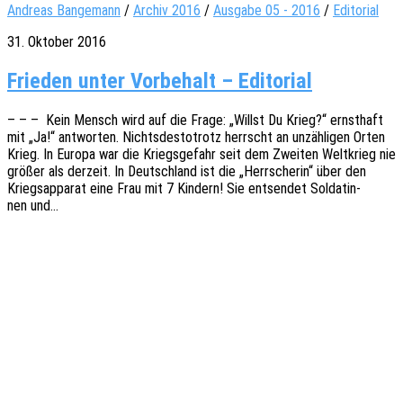
Andreas Bangemann
/
Archiv 2016
/
Ausgabe 05 - 2016
/
Editorial
31. Oktober 2016
Frie­den unter Vor­be­halt – Editorial
– – – Kein Mensch wird auf die Frage: „Willst Du Krieg?“ ernst­haft
mit „Ja!“ antwor­ten. Nichts­des­to­trotz herrscht an unzäh­li­gen Orten
Krieg. In Europa war die Kriegs­ge­fahr seit dem Zwei­ten Welt­krieg nie
größer als derzeit. In Deutsch­land ist die „Herr­sche­rin“ über den
Kriegs­ap­pa­rat eine Frau mit 7 Kindern! Sie entsen­det Solda­tin­
nen und…