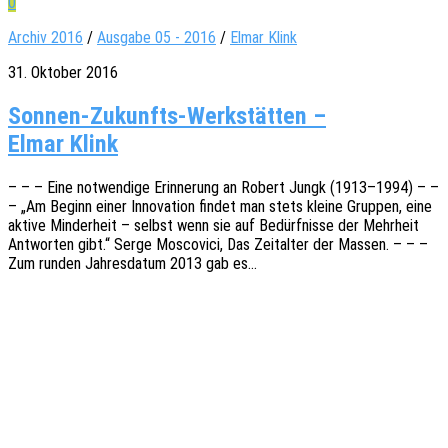
0
Archiv 2016
/
Ausgabe 05 - 2016
/
Elmar Klink
31. Oktober 2016
Sonnen-Zukunfts-Werkstätten –
Elmar Klink
– – – Eine notwen­di­ge Erin­ne­rung an Robert Jungk (1913–1994) – –
– „Am Beginn einer Inno­va­ti­on findet man stets kleine Grup­pen, eine
aktive Minder­heit – selbst wenn sie auf Bedürf­nis­se der Mehr­heit
Antwor­ten gibt.“ Serge Mosco­vici, Das Zeit­al­ter der Massen. – – –
Zum runden Jahres­da­tum 2013 gab es…