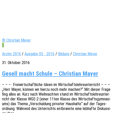
© Christian Mayer
0
Archiv 2016
/
Ausgabe 05 - 2016
/
Bildung
/
Christian Mayer
31. Oktober 2016
Gesell macht Schule – Christian Mayer
– – – Frei­wirt­schaft­li­che Ideen im Wirt­schafts­leh­re­un­ter­richt – – –
„Herr Mayer, können wir hierzu noch mehr machen?“ Mit dieser Frage
fing alles an. Kurz nach Weih­nach­ten stand im Wirt­schafts­leh­re­un­ter­
richt der Klasse WGE‑2 (einer 11ten Klasse des Wirt­schafts­gym­na­si­
ums) das Thema „Verschul­dung priva­ter Haus­hal­te“ auf der Tages­
ord­nung. Während des Unter­richts entbrann­te eine lebhaf­te Diskus­si­