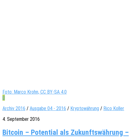
Foto: Marco Krohn, CC BY-SA 4.0
0
Archiv 2016
/
Ausgabe 04 - 2016
/
Kryptowährung
/
Rico Koller
4. September 2016
Bit­coin – Poten­tial als Zukunfts­wäh­rung –