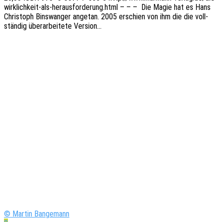
wirklichkeit-als-herausforderung.html – – – Die Magie hat es Hans
Chris­toph Bins­wan­ger ange­tan. 2005 erschien von ihm die die voll­
stän­dig über­ar­bei­te­te Version…
© Martin Bangemann