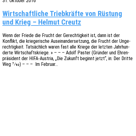
31. Oktober 2016
Wirt­schaft­li­che Trieb­kräf­te von Rüs­tung
und Krieg – Hel­mut Creutz
Wenn der Friede die Frucht der Gerech­tig­keit ist, dann ist der
Konflikt, die krie­ge­ri­sche Ausein­an­der­set­zung, die Frucht der Unge­
rech­tig­keit. Tatsäch­lich waren fast alle Kriege der letz­ten Jahr­hun­
der­te Wirt­schafts­krie­ge. » – – – Adolf Paster (Grün­der und Ehren­
prä­si­dent der HIFA-Austria, „Die Zukunft beginnt jetzt“, in: Der Dritte
Weg 7⁄92) – – – Im Februar…