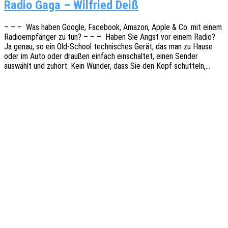
Radio Gaga – Wil­fried Deiß
– – – Was haben Google, Face­book, Amazon, Apple & Co. mit einem
Radio­emp­fän­ger zu tun? – – – Haben Sie Angst vor einem Radio?
Ja genau, so ein Old-School tech­ni­sches Gerät, das man zu Hause
oder im Auto oder drau­ßen einfach einschal­tet, einen Sender
auswählt und zuhört. Kein Wunder, dass Sie den Kopf schütteln,…