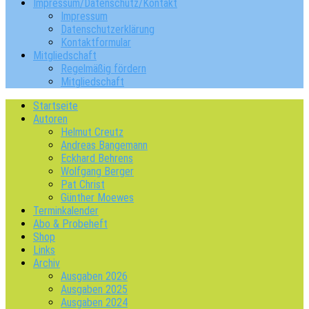
Impressum/Datenschutz/Kontakt
Impressum
Datenschutzerklärung
Kontaktformular
Mitgliedschaft
Regelmäßig fördern
Mitgliedschaft
Startseite
Autoren
Helmut Creutz
Andreas Bangemann
Eckhard Behrens
Wolfgang Berger
Pat Christ
Günther Moewes
Terminkalender
Abo & Probeheft
Shop
Links
Archiv
Ausgaben 2026
Ausgaben 2025
Ausgaben 2024