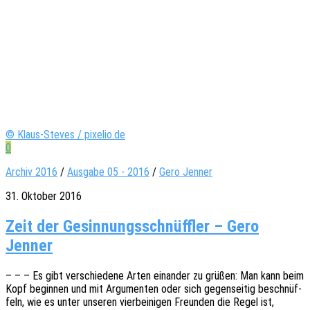
© Klaus-Steves / pixelio.de
0
Archiv 2016
/
Ausgabe 05 - 2016
/
Gero Jenner
31. Oktober 2016
Zeit der Gesin­nungs­schnüff­ler – Gero
Jenner
– – – Es gibt verschie­de­ne Arten einan­der zu grüßen: Man kann beim
Kopf begin­nen und mit Argu­men­ten oder sich gegen­sei­tig beschnüf­
feln, wie es unter unse­ren vier­bei­ni­gen Freun­den die Regel ist,