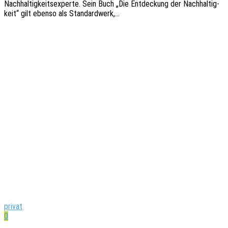
Nach­hal­tig­keits­exper­te. Sein Buch „Die Entde­ckung der Nach­hal­tig­
keit“ gilt ebenso als Standardwerk,…
privat
0