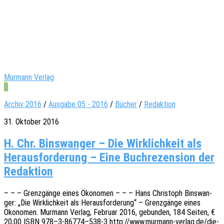
Murmann Verlag
0
Archiv 2016
/
Ausgabe 05 - 2016
/
Bücher
/
Redaktion
31. Oktober 2016
H. Chr. Bins­wan­ger – Die Wirk­lich­keit als
Her­aus­for­de­rung – Eine Buch­re­zen­si­on der
Redaktion
– – – Grenz­gän­ge eines Ökono­men – – – Hans Chris­toph Bins­wan­
ger: „Die Wirk­lich­keit als Heraus­for­de­rung“ – Grenz­gän­ge eines
Ökono­men. Murmann Verlag, Febru­ar 2016, gebun­den, 184 Seiten, €
20,00 ISBN 978–3‑86774–538‑3 http://www.murmann-verlag.de/die-