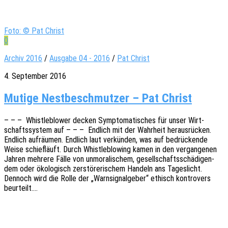
Foto: © Pat Christ
0
Archiv 2016
/
Ausgabe 04 - 2016
/
Pat Christ
4. September 2016
Mutige Nest­be­schmut­zer – Pat Christ
– – – Whist­le­b­lower decken Sympto­ma­ti­sches für unser Wirt­
schafts­sys­tem auf – – – Endlich mit der Wahr­heit heraus­rü­cken.
Endlich aufräu­men. Endlich laut verkün­den, was auf bedrü­cken­de
Weise schief­läuft. Durch Whist­le­b­lo­wing kamen in den vergan­ge­nen
Jahren mehre­re Fälle von unmo­ra­li­schem, gesell­schafts­schä­di­gen­
dem oder ökolo­gisch zerstö­re­ri­schem Handeln ans Tages­licht.
Dennoch wird die Rolle der „Warn­si­gnal­ge­ber“ ethisch kontro­vers
beurteilt.…