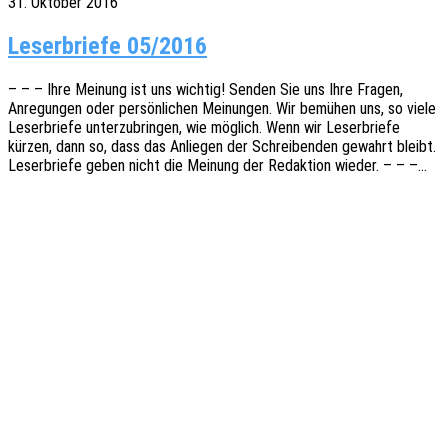
31. Oktober 2016
Leser­brie­fe 05/2016
– – – Ihre Meinung ist uns wich­tig! Senden Sie uns Ihre Fragen,
Anre­gun­gen oder persön­li­chen Meinun­gen. Wir bemü­hen uns, so viele
Leser­brie­fe unter­zu­brin­gen, wie möglich. Wenn wir Leser­brie­fe
kürzen, dann so, dass das Anlie­gen der Schrei­ben­den gewahrt bleibt.
Leser­brie­fe geben nicht die Meinung der Redak­ti­on wieder. – – –…