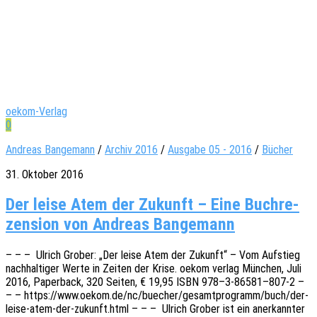
oekom-Verlag
0
Andreas Bangemann
/
Archiv 2016
/
Ausgabe 05 - 2016
/
Bücher
31. Oktober 2016
Der leise Atem der Zukunft – Eine Buch­re­
zen­sion von Andreas Bangemann
– – – Ulrich Grober: „Der leise Atem der Zukunft“ – Vom Aufstieg
nach­hal­ti­ger Werte in Zeiten der Krise. oekom verlag München, Juli
2016, Paper­back, 320 Seiten, € 19,95 ISBN 978–3‑86581–807‑2 –
– – https://www.oekom.de/nc/buecher/gesamtprogramm/buch/der-
leise-atem-der-zukunft.html – – – Ulrich Grober ist ein aner­kann­ter