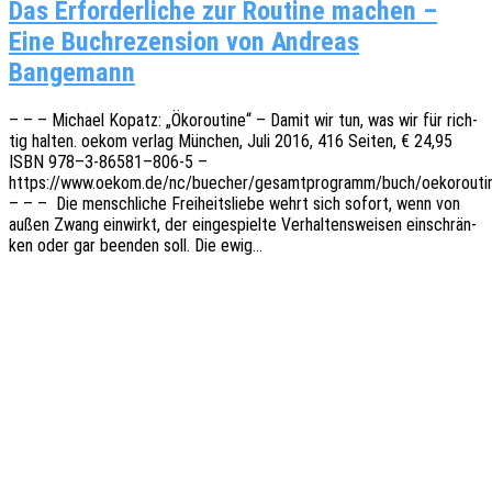
Das Erfor­der­li­che zur Rou­ti­ne machen –
Eine Buch­re­zen­si­on von Andre­as
Bangemann
– – – Micha­el Kopatz: „Ökorou­ti­ne“ – Damit wir tun, was wir für rich­
tig halten. oekom verlag München, Juli 2016, 416 Seiten, € 24,95
ISBN 978–3‑86581–806‑5 –
https://www.oekom.de/nc/buecher/gesamtprogramm/buch/oekoroutin
– – – Die mensch­li­che Frei­heits­lie­be wehrt sich sofort, wenn von
außen Zwang einwirkt, der einge­spiel­te Verhal­tens­wei­sen einschrän­
ken oder gar been­den soll. Die ewig…