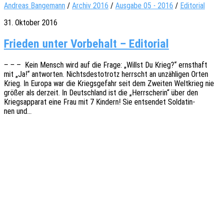
Andreas Bangemann
/
Archiv 2016
/
Ausgabe 05 - 2016
/
Editorial
31. Oktober 2016
Frie­den unter Vor­be­halt – Editorial
– – – Kein Mensch wird auf die Frage: „Willst Du Krieg?“ ernst­haft
mit „Ja!“ antwor­ten. Nichts­des­to­trotz herrscht an unzäh­li­gen Orten
Krieg. In Europa war die Kriegs­ge­fahr seit dem Zwei­ten Welt­krieg nie
größer als derzeit. In Deutsch­land ist die „Herr­sche­rin“ über den
Kriegs­ap­pa­rat eine Frau mit 7 Kindern! Sie entsen­det Solda­tin­
nen und…