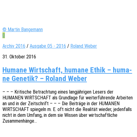
© Martin Bangemann
0
Archiv 2016
/
Ausgabe 05 - 2016
/
Roland Weber
31. Oktober 2016
Huma­ne Wirt­schaft, huma­ne Ethik – huma­
ne Gene­tik? – Roland Weber
– – – Kriti­sche Betrach­tung eines lang­jäh­ri­gen Lesers der
HUMANEN WIRTSCHAFT als Grund­la­ge für weiter­füh­ren­de Arbei­ten
an und in der Zeit­schrift – – – Die Beiträ­ge in der HUMANEN
WIRTSCHAFT spie­geln m. E. oft nicht die Reali­tät wieder, jeden­falls
nicht in dem Umfang, in dem sie Wissen über wirt­schaft­li­che
Zusammenhänge…