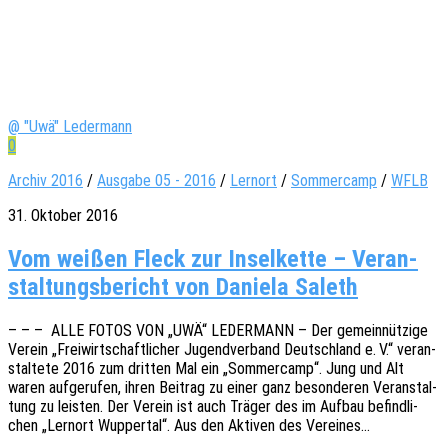
@ "Uwä" Ledermann
0
Archiv 2016
/
Ausgabe 05 - 2016
/
Lernort
/
Sommercamp
/
WFLB
31. Oktober 2016
Vom wei­ßen Fleck zur Insel­kette – Ver­an­
stal­tungs­be­richt von Daniela Saleth
– – – ALLE FOTOS VON „UWÄ“ LEDERMANN – Der gemein­nüt­zi­ge
Verein „Frei­wirt­schaft­li­cher Jugend­ver­band Deutsch­land e. V.“ veran­
stal­te­te 2016 zum drit­ten Mal ein „Sommer­camp“. Jung und Alt
waren aufge­ru­fen, ihren Beitrag zu einer ganz beson­de­ren Veran­stal­
tung zu leis­ten. Der Verein ist auch Träger des im Aufbau befind­li­
chen „Lern­ort Wupper­tal“. Aus den Akti­ven des Vereines…