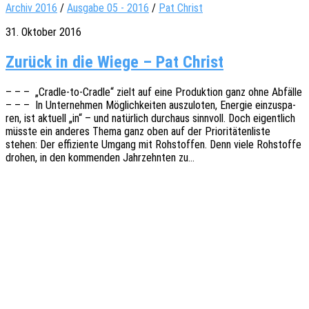
Archiv 2016
/
Ausgabe 05 - 2016
/
Pat Christ
31. Oktober 2016
Zurück in die Wie­ge – Pat Christ
– – – „Cradle-to-Cradle“ zielt auf eine Produk­ti­on ganz ohne Abfäl­le
– – – In Unter­neh­men Möglich­kei­ten auszu­lo­ten, Ener­gie einzu­spa­
ren, ist aktu­ell „in“ – und natür­lich durch­aus sinn­voll. Doch eigent­lich
müsste ein ande­res Thema ganz oben auf der Prio­ri­tä­ten­lis­te
stehen: Der effi­zi­en­te Umgang mit Rohstof­fen. Denn viele Rohstof­fe
drohen, in den kommen­den Jahr­zehn­ten zu…