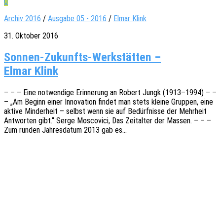
0
Archiv 2016
/
Ausgabe 05 - 2016
/
Elmar Klink
31. Oktober 2016
Sonnen-Zukunfts-Werkstätten –
Elmar Klink
– – – Eine notwen­di­ge Erin­ne­rung an Robert Jungk (1913–1994) – –
– „Am Beginn einer Inno­va­ti­on findet man stets kleine Grup­pen, eine
aktive Minder­heit – selbst wenn sie auf Bedürf­nis­se der Mehr­heit
Antwor­ten gibt.“ Serge Mosco­vici, Das Zeit­al­ter der Massen. – – –
Zum runden Jahres­da­tum 2013 gab es…