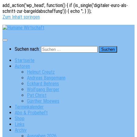
add_action('wp_head', function() { if (is_single('digitaler-euro-als-
schritt-zur-bargeldabschaffung')) { echo '
'; } });
Zum Inhalt springen
Suchen nach:
Startseite
Autoren
Helmut Creutz
Andreas Bangemann
Eckhard Behrens
Wolfgang Berger
Pat Christ
Günther Moewes
Terminkalender
Abo & Probeheft
Shop
Links
Archiv
Ausgaben 2026