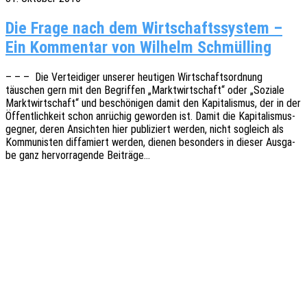
Die Frage nach dem Wirt­schafts­sys­tem –
Ein Kom­men­tar von Wil­helm Schmülling
– – – Die Vertei­di­ger unse­rer heuti­gen Wirt­schafts­ord­nung
täuschen gern mit den Begrif­fen „Markt­wirt­schaft“ oder „Sozia­le
Markt­wirt­schaft“ und beschö­ni­gen damit den Kapi­ta­lis­mus, der in der
Öffent­lich­keit schon anrü­chig gewor­den ist. Damit die Kapi­ta­lis­mus­
geg­ner, deren Ansich­ten hier publi­ziert werden, nicht sogleich als
Kommu­nis­ten diffa­miert werden, dienen beson­ders in dieser Ausga­
be ganz hervor­ra­gen­de Beiträge…