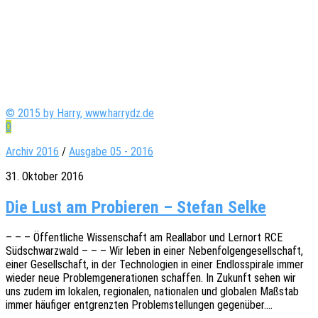
© 2015 by Harry, www.harrydz.de
0
Archiv 2016
/
Ausgabe 05 - 2016
31. Oktober 2016
Die Lust am Pro­bie­ren – Ste­fan Selke
– – – Öffent­li­che Wissen­schaft am Real­la­bor und Lern­ort RCE
Südschwarz­wald – – – Wir leben in einer Neben­fol­gen­ge­sell­schaft,
einer Gesell­schaft, in der Tech­no­lo­gien in einer Endlos­spi­ra­le immer
wieder neue Problem­ge­ne­ra­tio­nen schaf­fen. In Zukunft sehen wir
uns zudem im loka­len, regio­na­len, natio­na­len und globa­len Maßstab
immer häufi­ger entgrenz­ten Problem­stel­lun­gen gegenüber.…