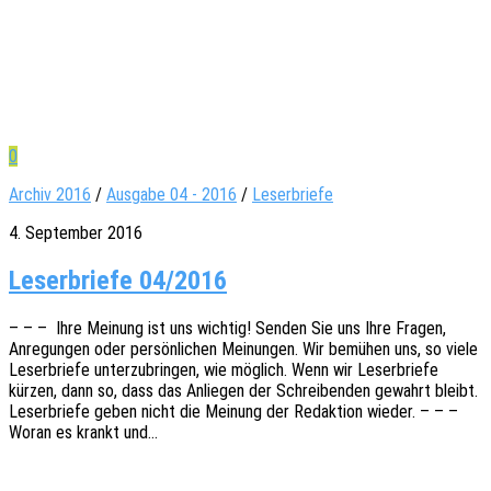
0
Archiv 2016
/
Ausgabe 04 - 2016
/
Leserbriefe
4. September 2016
Leser­briefe 04/2016
– – – Ihre Meinung ist uns wich­tig! Senden Sie uns Ihre Fragen,
Anre­gun­gen oder persön­li­chen Meinun­gen. Wir bemü­hen uns, so viele
Leser­brie­fe unter­zu­brin­gen, wie möglich. Wenn wir Leser­brie­fe
kürzen, dann so, dass das Anlie­gen der Schrei­ben­den gewahrt bleibt.
Leser­brie­fe geben nicht die Meinung der Redak­ti­on wieder. – – –
Woran es krankt und…