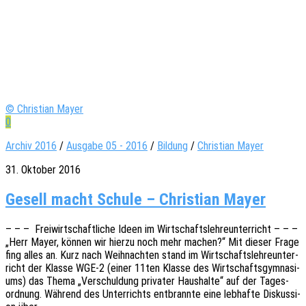
© Christian Mayer
0
Archiv 2016
/
Ausgabe 05 - 2016
/
Bildung
/
Christian Mayer
31. Oktober 2016
Gesell macht Schule – Christian Mayer
– – – Frei­wirt­schaft­li­che Ideen im Wirt­schafts­leh­re­un­ter­richt – – –
„Herr Mayer, können wir hierzu noch mehr machen?“ Mit dieser Frage
fing alles an. Kurz nach Weih­nach­ten stand im Wirt­schafts­leh­re­un­ter­
richt der Klasse WGE‑2 (einer 11ten Klasse des Wirt­schafts­gym­na­si­
ums) das Thema „Verschul­dung priva­ter Haus­hal­te“ auf der Tages­
ord­nung. Während des Unter­richts entbrann­te eine lebhaf­te Diskus­si­