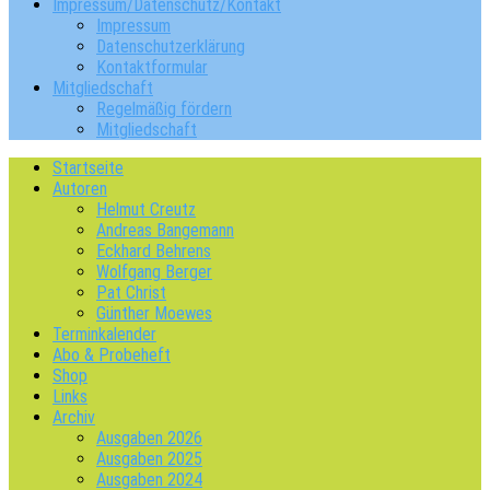
Impressum/Datenschutz/Kontakt
Impressum
Datenschutzerklärung
Kontaktformular
Mitgliedschaft
Regelmäßig fördern
Mitgliedschaft
Startseite
Autoren
Helmut Creutz
Andreas Bangemann
Eckhard Behrens
Wolfgang Berger
Pat Christ
Günther Moewes
Terminkalender
Abo & Probeheft
Shop
Links
Archiv
Ausgaben 2026
Ausgaben 2025
Ausgaben 2024