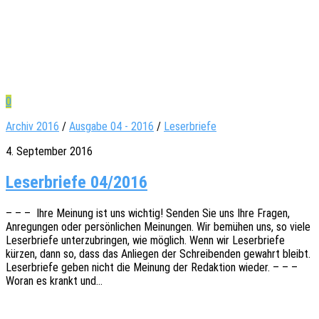
0
Archiv 2016
/
Ausgabe 04 - 2016
/
Leserbriefe
4. September 2016
Leser­briefe 04/2016
– – – Ihre Meinung ist uns wich­tig! Senden Sie uns Ihre Fragen,
Anre­gun­gen oder persön­li­chen Meinun­gen. Wir bemü­hen uns, so viele
Leser­brie­fe unter­zu­brin­gen, wie möglich. Wenn wir Leser­brie­fe
kürzen, dann so, dass das Anlie­gen der Schrei­ben­den gewahrt bleibt.
Leser­brie­fe geben nicht die Meinung der Redak­ti­on wieder. – – –
Woran es krankt und…