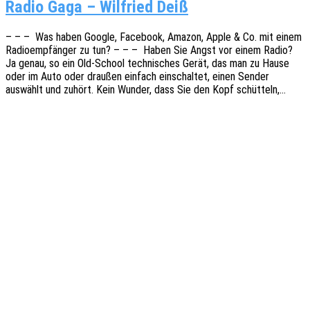
Radio Gaga – Wil­fried Deiß
– – – Was haben Google, Face­book, Amazon, Apple & Co. mit einem
Radio­emp­fän­ger zu tun? – – – Haben Sie Angst vor einem Radio?
Ja genau, so ein Old-School tech­ni­sches Gerät, das man zu Hause
oder im Auto oder drau­ßen einfach einschal­tet, einen Sender
auswählt und zuhört. Kein Wunder, dass Sie den Kopf schütteln,…