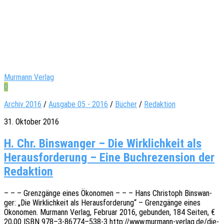
Murmann Verlag
0
Archiv 2016
/
Ausgabe 05 - 2016
/
Bücher
/
Redaktion
31. Oktober 2016
H. Chr. Bins­wan­ger – Die Wirk­lich­keit als
Her­aus­for­de­rung – Eine Buch­re­zen­si­on der
Redaktion
– – – Grenz­gän­ge eines Ökono­men – – – Hans Chris­toph Bins­wan­
ger: „Die Wirk­lich­keit als Heraus­for­de­rung“ – Grenz­gän­ge eines
Ökono­men. Murmann Verlag, Febru­ar 2016, gebun­den, 184 Seiten, €
20,00 ISBN 978–3‑86774–538‑3 http://www.murmann-verlag.de/die-