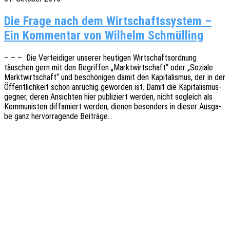
Die Frage nach dem Wirt­schafts­sys­tem –
Ein Kom­men­tar von Wil­helm Schmülling
– – – Die Vertei­di­ger unse­rer heuti­gen Wirt­schafts­ord­nung
täuschen gern mit den Begrif­fen „Markt­wirt­schaft“ oder „Sozia­le
Markt­wirt­schaft“ und beschö­ni­gen damit den Kapi­ta­lis­mus, der in der
Öffent­lich­keit schon anrü­chig gewor­den ist. Damit die Kapi­ta­lis­mus­
geg­ner, deren Ansich­ten hier publi­ziert werden, nicht sogleich als
Kommu­nis­ten diffa­miert werden, dienen beson­ders in dieser Ausga­
be ganz hervor­ra­gen­de Beiträge…