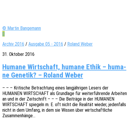
© Martin Bangemann
0
Archiv 2016
/
Ausgabe 05 - 2016
/
Roland Weber
31. Oktober 2016
Huma­ne Wirt­schaft, huma­ne Ethik – huma­
ne Gene­tik? – Roland Weber
– – – Kriti­sche Betrach­tung eines lang­jäh­ri­gen Lesers der
HUMANEN WIRTSCHAFT als Grund­la­ge für weiter­füh­ren­de Arbei­ten
an und in der Zeit­schrift – – – Die Beiträ­ge in der HUMANEN
WIRTSCHAFT spie­geln m. E. oft nicht die Reali­tät wieder, jeden­falls
nicht in dem Umfang, in dem sie Wissen über wirt­schaft­li­che
Zusammenhänge…