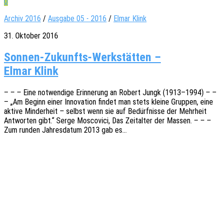
0
Archiv 2016
/
Ausgabe 05 - 2016
/
Elmar Klink
31. Oktober 2016
Sonnen-Zukunfts-Werkstätten –
Elmar Klink
– – – Eine notwen­di­ge Erin­ne­rung an Robert Jungk (1913–1994) – –
– „Am Beginn einer Inno­va­ti­on findet man stets kleine Grup­pen, eine
aktive Minder­heit – selbst wenn sie auf Bedürf­nis­se der Mehr­heit
Antwor­ten gibt.“ Serge Mosco­vici, Das Zeit­al­ter der Massen. – – –
Zum runden Jahres­da­tum 2013 gab es…