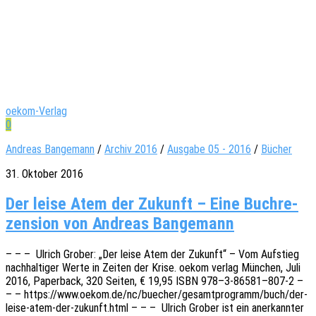
oekom-Verlag
0
Andreas Bangemann
/
Archiv 2016
/
Ausgabe 05 - 2016
/
Bücher
31. Oktober 2016
Der leise Atem der Zukunft – Eine Buch­re­
zen­sion von Andreas Bangemann
– – – Ulrich Grober: „Der leise Atem der Zukunft“ – Vom Aufstieg
nach­hal­ti­ger Werte in Zeiten der Krise. oekom verlag München, Juli
2016, Paper­back, 320 Seiten, € 19,95 ISBN 978–3‑86581–807‑2 –
– – https://www.oekom.de/nc/buecher/gesamtprogramm/buch/der-
leise-atem-der-zukunft.html – – – Ulrich Grober ist ein aner­kann­ter