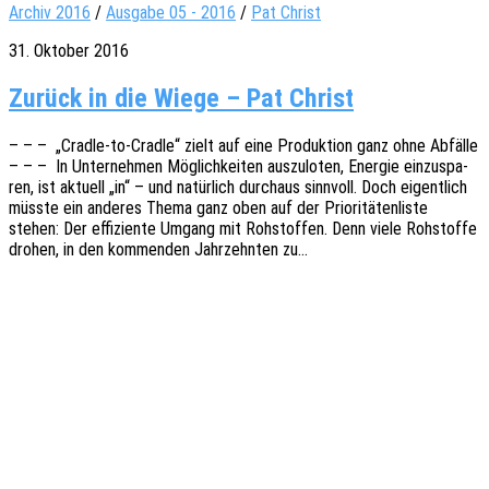
Archiv 2016
/
Ausgabe 05 - 2016
/
Pat Christ
31. Oktober 2016
Zurück in die Wie­ge – Pat Christ
– – – „Cradle-to-Cradle“ zielt auf eine Produk­ti­on ganz ohne Abfäl­le
– – – In Unter­neh­men Möglich­kei­ten auszu­lo­ten, Ener­gie einzu­spa­
ren, ist aktu­ell „in“ – und natür­lich durch­aus sinn­voll. Doch eigent­lich
müsste ein ande­res Thema ganz oben auf der Prio­ri­tä­ten­lis­te
stehen: Der effi­zi­en­te Umgang mit Rohstof­fen. Denn viele Rohstof­fe
drohen, in den kommen­den Jahr­zehn­ten zu…