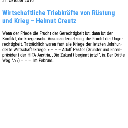
31. Oktober 2016
Wirt­schaft­li­che Trieb­kräf­te von Rüs­tung
und Krieg – Hel­mut Creutz
Wenn der Friede die Frucht der Gerech­tig­keit ist, dann ist der
Konflikt, die krie­ge­ri­sche Ausein­an­der­set­zung, die Frucht der Unge­
rech­tig­keit. Tatsäch­lich waren fast alle Kriege der letz­ten Jahr­hun­
der­te Wirt­schafts­krie­ge. » – – – Adolf Paster (Grün­der und Ehren­
prä­si­dent der HIFA-Austria, „Die Zukunft beginnt jetzt“, in: Der Dritte
Weg 7⁄92) – – – Im Februar…