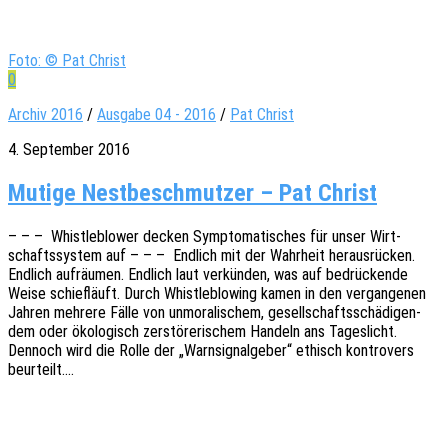
Foto: © Pat Christ
0
Archiv 2016
/
Ausgabe 04 - 2016
/
Pat Christ
4. September 2016
Mutige Nest­be­schmut­zer – Pat Christ
– – – Whist­le­b­lower decken Sympto­ma­ti­sches für unser Wirt­
schafts­sys­tem auf – – – Endlich mit der Wahr­heit heraus­rü­cken.
Endlich aufräu­men. Endlich laut verkün­den, was auf bedrü­cken­de
Weise schief­läuft. Durch Whist­le­b­lo­wing kamen in den vergan­ge­nen
Jahren mehre­re Fälle von unmo­ra­li­schem, gesell­schafts­schä­di­gen­
dem oder ökolo­gisch zerstö­re­ri­schem Handeln ans Tages­licht.
Dennoch wird die Rolle der „Warn­si­gnal­ge­ber“ ethisch kontro­vers
beurteilt.…