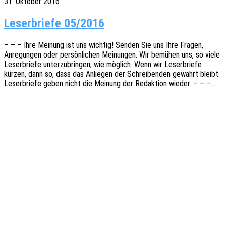
31. Oktober 2016
Leser­brie­fe 05/2016
– – – Ihre Meinung ist uns wich­tig! Senden Sie uns Ihre Fragen,
Anre­gun­gen oder persön­li­chen Meinun­gen. Wir bemü­hen uns, so viele
Leser­brie­fe unter­zu­brin­gen, wie möglich. Wenn wir Leser­brie­fe
kürzen, dann so, dass das Anlie­gen der Schrei­ben­den gewahrt bleibt.
Leser­brie­fe geben nicht die Meinung der Redak­ti­on wieder. – – –…