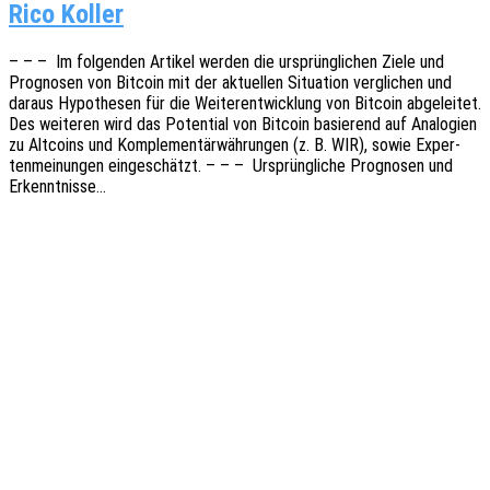
Rico Koller
– – – Im folgen­den Arti­kel werden die ursprüng­li­chen Ziele und
Progno­sen von Bitco­in mit der aktu­el­len Situa­ti­on vergli­chen und
daraus Hypo­the­sen für die Weiter­ent­wick­lung von Bitco­in abge­lei­tet.
Des weite­ren wird das Poten­ti­al von Bitco­in basie­rend auf Analo­gien
zu Altco­ins und Komple­men­tär­wäh­run­gen (z. B. WIR), sowie Exper­
ten­mei­nun­gen einge­schätzt. – – – Ursprüng­li­che Progno­sen und
Erkenntnisse…