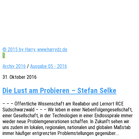
© 2015 by Harry, www.harrydz.de
0
Archiv 2016
/
Ausgabe 05 - 2016
31. Oktober 2016
Die Lust am Pro­bie­ren – Ste­fan Selke
– – – Öffent­li­che Wissen­schaft am Real­la­bor und Lern­ort RCE
Südschwarz­wald – – – Wir leben in einer Neben­fol­gen­ge­sell­schaft,
einer Gesell­schaft, in der Tech­no­lo­gien in einer Endlos­spi­ra­le immer
wieder neue Problem­ge­ne­ra­tio­nen schaf­fen. In Zukunft sehen wir
uns zudem im loka­len, regio­na­len, natio­na­len und globa­len Maßstab
immer häufi­ger entgrenz­ten Problem­stel­lun­gen gegenüber.…