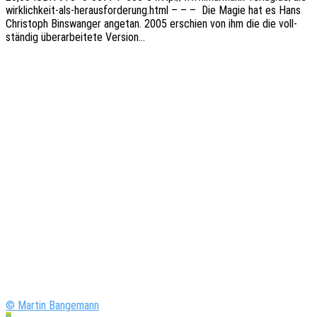
wirklichkeit-als-herausforderung.html – – – Die Magie hat es Hans
Chris­toph Bins­wan­ger ange­tan. 2005 erschien von ihm die die voll­
stän­dig über­ar­bei­te­te Version…
© Martin Bangemann