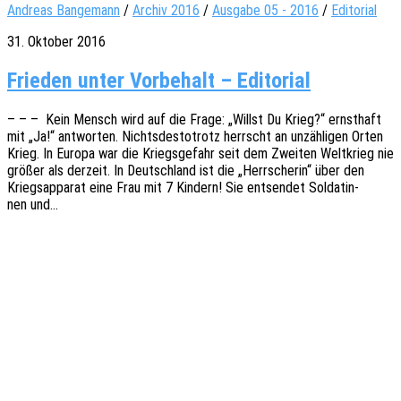
Andreas Bangemann
/
Archiv 2016
/
Ausgabe 05 - 2016
/
Editorial
31. Oktober 2016
Frie­den unter Vor­be­halt – Editorial
– – – Kein Mensch wird auf die Frage: „Willst Du Krieg?“ ernst­haft
mit „Ja!“ antwor­ten. Nichts­des­to­trotz herrscht an unzäh­li­gen Orten
Krieg. In Europa war die Kriegs­ge­fahr seit dem Zwei­ten Welt­krieg nie
größer als derzeit. In Deutsch­land ist die „Herr­sche­rin“ über den
Kriegs­ap­pa­rat eine Frau mit 7 Kindern! Sie entsen­det Solda­tin­
nen und…