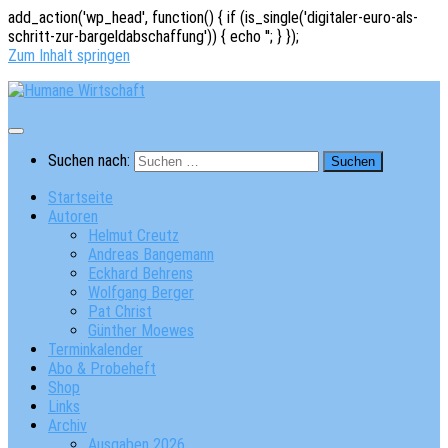
add_action('wp_head', function() { if (is_single('digitaler-euro-als-
schritt-zur-bargeldabschaffung')) { echo '
'; } });
Zum Inhalt springen
Suchen nach:
Startseite
Autoren
Helmut Creutz
Andreas Bangemann
Eckhard Behrens
Wolfgang Berger
Pat Christ
Günther Moewes
Terminkalender
Abo & Probeheft
Shop
Links
Archiv
Ausgaben 2026