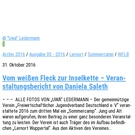
@ "Uwä" Ledermann
0
Archiv 2016
/
Ausgabe 05 - 2016
/
Lernort
/
Sommercamp
/
WFLB
31. Oktober 2016
Vom wei­ßen Fleck zur Insel­kette – Ver­an­
stal­tungs­be­richt von Daniela Saleth
– – – ALLE FOTOS VON „UWÄ“ LEDERMANN – Der gemein­nüt­zi­ge
Verein „Frei­wirt­schaft­li­cher Jugend­ver­band Deutsch­land e. V.“ veran­
stal­te­te 2016 zum drit­ten Mal ein „Sommer­camp“. Jung und Alt
waren aufge­ru­fen, ihren Beitrag zu einer ganz beson­de­ren Veran­stal­
tung zu leis­ten. Der Verein ist auch Träger des im Aufbau befind­li­
chen „Lern­ort Wupper­tal“. Aus den Akti­ven des Vereines…