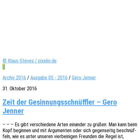
© Klaus-Steves / pixelio.de
0
Archiv 2016
/
Ausgabe 05 - 2016
/
Gero Jenner
31. Oktober 2016
Zeit der Gesin­nungs­schnüff­ler – Gero
Jenner
– – – Es gibt verschie­de­ne Arten einan­der zu grüßen: Man kann beim
Kopf begin­nen und mit Argu­men­ten oder sich gegen­sei­tig beschnüf­
feln, wie es unter unse­ren vier­bei­ni­gen Freun­den die Regel ist,