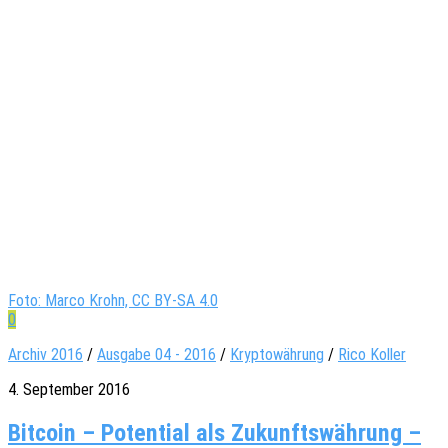
Foto: Marco Krohn, CC BY-SA 4.0
0
Archiv 2016
/
Ausgabe 04 - 2016
/
Kryptowährung
/
Rico Koller
4. September 2016
Bit­coin – Poten­tial als Zukunfts­wäh­rung –