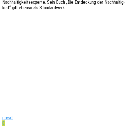
Nach­hal­tig­keits­exper­te. Sein Buch „Die Entde­ckung der Nach­hal­tig­
keit“ gilt ebenso als Standardwerk,…
privat
0