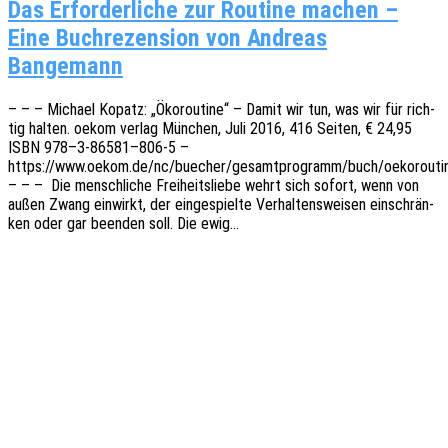
Das Erfor­der­li­che zur Rou­ti­ne machen –
Eine Buch­re­zen­si­on von Andre­as
Bangemann
– – – Micha­el Kopatz: „Ökorou­ti­ne“ – Damit wir tun, was wir für rich­
tig halten. oekom verlag München, Juli 2016, 416 Seiten, € 24,95
ISBN 978–3‑86581–806‑5 –
https://www.oekom.de/nc/buecher/gesamtprogramm/buch/oekoroutin
– – – Die mensch­li­che Frei­heits­lie­be wehrt sich sofort, wenn von
außen Zwang einwirkt, der einge­spiel­te Verhal­tens­wei­sen einschrän­
ken oder gar been­den soll. Die ewig…