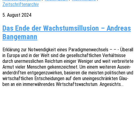
Zeitschriftenarchiv
5. August 2024
Das Ende der Wachstumsillusion – Andreas
Bangemann
Erklä­rung zur Notwen­dig­keit eines Para­dig­men­wech­sels – – - Über­all
in Europa und in der Welt sind die gesell­schaft­li­chen Verhält­nis­se
durch uner­mess­li­chen Reich­tum eini­ger Weni­ger und weit verbrei­te­te
Armut vieler Menschen gekenn­zeich­net. Um einem weite­ren Ausein­
an­der­drif­ten entge­gen­zu­wir­ken, basie­ren die meis­ten poli­ti­schen und
wirt­schaft­li­chen Entschei­dun­gen auf dem unein­ge­schränk­ten Glau­
ben an ein immer­wäh­ren­des Wirt­schafts­wachs­tum. Angesichts…