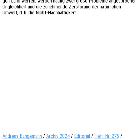
gen Land werfen, werden häufig zwei große Proble­me ange­spro­chen:
Ungleich­heit und die zuneh­men­de Zerstö­rung der natür­li­chen
Umwelt, d. h. die Nicht-Nachhaltigkeit…
Andreas Bangemann
/
Archiv 2024
/
Editorial
/
Heft Nr. 275
/