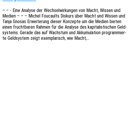
– – - Eine Analy­se der Wech­sel­wir­kun­gen von Macht, Wissen und
Medien – – – Michel Foucaults Diskurs über Macht und Wissen und
Tanja Gnosas Erwei­te­rung dieser Konzep­te um die Medien bieten
einen frucht­ba­ren Rahmen für die Analy­se des kapi­ta­lis­ti­schen Geld­
sys­tems. Gerade das auf Wachs­tum und Akku­mu­la­ti­on program­mier­
te Geld­sys­tem zeigt exem­pla­risch, wie Macht,…