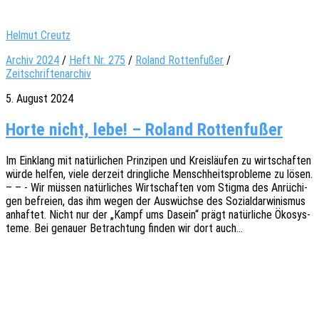
Helmut Creutz
Archiv 2024
/
Heft Nr. 275
/
Roland Rottenfußer
/
Zeitschriftenarchiv
5. August 2024
Horte nicht, lebe! – Roland Rottenfußer
Im Einklang mit natür­li­chen Prin­zi­pen und Kreis­läu­fen zu wirt­schaf­ten
würde helfen, viele derzeit dring­li­che Mensch­heits­pro­ble­me zu lösen.
– – - Wir müssen natür­li­ches Wirt­schaf­ten vom Stigma des Anrü­chi­
gen befrei­en, das ihm wegen der Auswüch­se des Sozi­al­dar­wi­nis­mus
anhaf­tet. Nicht nur der „Kampf ums Dasein“ prägt natür­li­che Ökosys­
te­me. Bei genau­er Betrach­tung finden wir dort auch…