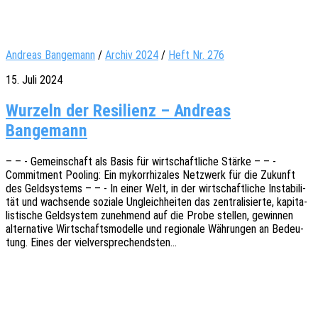
Andreas Bangemann
/
Archiv 2024
/
Heft Nr. 276
15. Juli 2024
Wurzeln der Resilienz – Andreas
Bangemann
– – - Gemein­schaft als Basis für wirt­schaft­li­che Stärke – – -
Commit­ment Pooling: Ein mykorrhi­za­les Netz­werk für die Zukunft
des Geld­sys­tems – – - In einer Welt, in der wirt­schaft­li­che Insta­bi­li­
tät und wach­sen­de sozia­le Ungleich­hei­ten das zentra­li­sier­te, kapi­ta­
lis­ti­sche Geld­sys­tem zuneh­mend auf die Probe stel­len, gewin­nen
alter­na­ti­ve Wirt­schafts­mo­del­le und regio­na­le Währun­gen an Bedeu­
tung. Eines der vielversprechendsten…