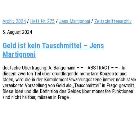
Archiv 2024
/
Heft Nr. 275
/
Jens Martignoni
/
Zeitschriftenarchiv
5. August 2024
Geld ist kein Tauschmittel – Jens
Martignoni
deut­sche Über­tra­gung: A. Bange­mann – – - ABSTRACT – – - In
diesem zwei­ten Teil über grund­le­gen­de mone­tä­re Konzep­te und
Ideen, wird die in der Komple­men­tär­wäh­rungs­sze­ne immer noch stark
veran­ker­te Vorstel­lung von Geld als „Tausch­mit­tel“ in Frage gestellt.
Diese Idee und die Defi­ni­ti­on des Geldes über mone­tä­re Funk­tio­nen
sind nicht halt­bar, müssen in Frage…