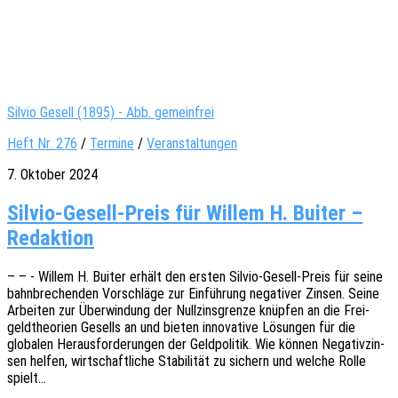
Silvio Gesell (1895) - Abb. gemeinfrei
Heft Nr. 276
/
Termine
/
Veranstaltungen
7. Oktober 2024
Silvio-Gesell-Preis für Willem H. Buiter –
Redaktion
– – - Willem H. Buiter erhält den ersten Silvio-Gesell-Preis für seine
bahn­bre­chen­den Vorschlä­ge zur Einfüh­rung nega­ti­ver Zinsen. Seine
Arbei­ten zur Über­win­dung der Null­zins­gren­ze knüp­fen an die Frei­
geld­theo­rien Gesells an und bieten inno­va­ti­ve Lösun­gen für die
globa­len Heraus­for­de­run­gen der Geld­po­li­tik. Wie können Nega­tiv­zin­
sen helfen, wirt­schaft­li­che Stabi­li­tät zu sichern und welche Rolle
spielt…