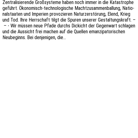
Zentra­li­sie­ren­de Groß­sys­te­me haben noch immer in die Kata­stro­phe
geführt. Ökon­o­­­misch-tech­­no­­lo­­gi­­sche Macht­zu­sam­men­bal­lung, Natio­
nal­staa­ten und Impe­ri­en provo­zie­ren Natur­zer­stö­rung, Elend, Krieg
und Tod. Ihre Herr­schaft tilgt die Spuren unse­rer Gestal­tungs­kraft. –
– - Wir müssen neue Pfade durchs Dickicht der Gegen­wart schla­gen
und die Aussicht frei machen auf die Quel­len eman­zi­pa­to­ri­schen
Neube­ginns. Bei denje­ni­gen, die…