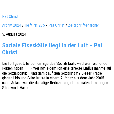
Pat Christ
Archiv 2024
/
Heft Nr. 275
/
Pat Christ
/
Zeitschriftenarchiv
5. August 2024
Soziale Eiseskälte liegt in der Luft – Pat
Christ
Die fort­ge­setz­te Demon­ta­ge des Sozi­al­staats wird weit­rei­chen­de
Folgen haben – – - Wer hat eigent­lich eine direk­te Einfluss­nah­me auf
die Sozi­al­po­li­tik – und damit auf den Sozi­al­staat? Dieser Frage
gingen Udo und Silke Kruse in einem Aufsatz aus dem Jahr 2005
nach. Anlass war die dama­li­ge Redu­zie­rung der sozia­len Leis­tun­gen.
Stich­wort: Hartz…