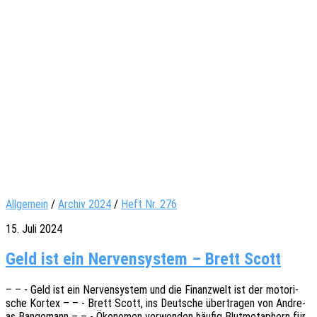
Allgemein
/
Archiv 2024
/
Heft Nr. 276
15. Juli 2024
Geld ist ein Nervensystem – Brett Scott
– – - Geld ist ein Nerven­sys­tem und die Finanz­welt ist der moto­ri­
sche Kortex – – - Brett Scott, ins Deut­sche über­tra­gen von Andre­
as Bange­mann – – - Ökono­men verwen­den häufig Blut­me­ta­phern für