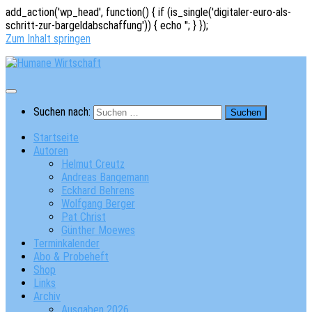
add_action('wp_head', function() { if (is_single('digitaler-euro-als-
schritt-zur-bargeldabschaffung')) { echo '
'; } });
Zum Inhalt springen
Suchen nach:
Startseite
Autoren
Helmut Creutz
Andreas Bangemann
Eckhard Behrens
Wolfgang Berger
Pat Christ
Günther Moewes
Terminkalender
Abo & Probeheft
Shop
Links
Archiv
Ausgaben 2026