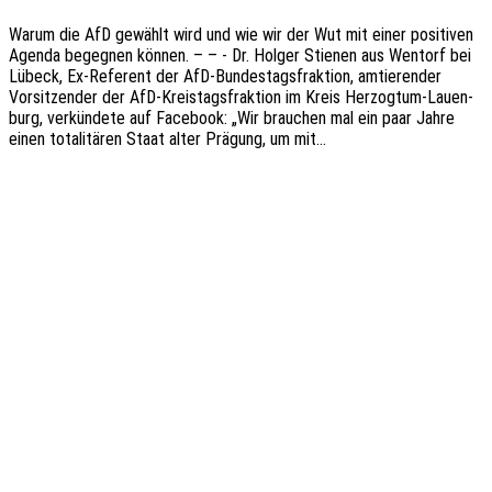
Warum die AfD gewählt wird und wie wir der Wut mit einer posi­ti­ven
Agenda begeg­nen können. – – - Dr. Holger Stie­nen aus Wentorf bei
Lübeck, Ex-Refe­­rent der AfD-Bundes­­tags­­frak­­ti­on, amtie­ren­der
Vorsit­zen­der der AfD-Kreis­­tags­­frak­­ti­on im Kreis Herzo­g­­tum-Lauen­­
burg, verkün­de­te auf Face­book: „Wir brau­chen mal ein paar Jahre
einen tota­li­tä­ren Staat alter Prägung, um mit…