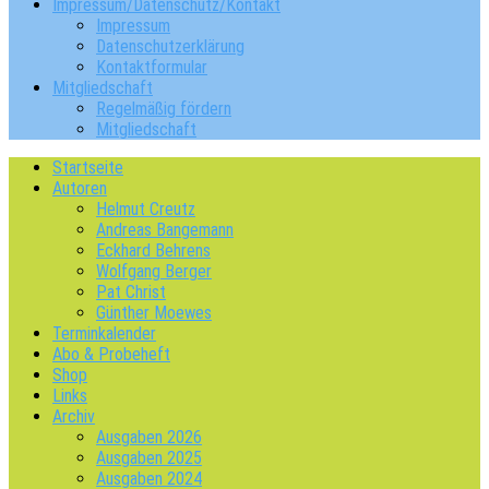
Impressum/Datenschutz/Kontakt
Impressum
Datenschutzerklärung
Kontaktformular
Mitgliedschaft
Regelmäßig fördern
Mitgliedschaft
Startseite
Autoren
Helmut Creutz
Andreas Bangemann
Eckhard Behrens
Wolfgang Berger
Pat Christ
Günther Moewes
Terminkalender
Abo & Probeheft
Shop
Links
Archiv
Ausgaben 2026
Ausgaben 2025
Ausgaben 2024