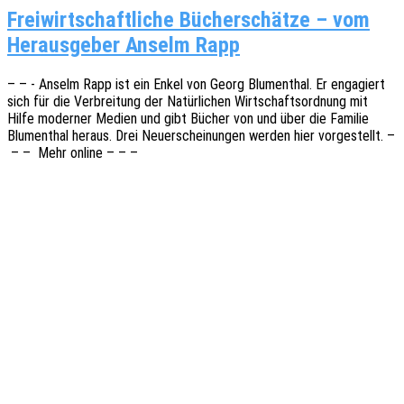
Freiwirtschaftliche Bücherschätze – vom
Herausgeber Anselm Rapp
– – - Anselm Rapp ist ein Enkel von Georg Blumen­thal. Er enga­giert
sich für die Verbrei­tung der Natür­li­chen Wirt­schafts­ord­nung mit
Hilfe moder­ner Medien und gibt Bücher von und über die Fami­lie
Blumen­thal heraus. Drei Neuerschei­nun­gen werden hier vorge­stellt. –
– – Mehr online – – –