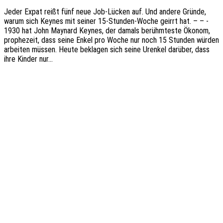
Jeder Expat reißt fünf neue Job-Lücken auf. Und andere Gründe,
warum sich Keynes mit seiner 15-Stun­­den-Woche geirrt hat. – – -
1930 hat John Maynard Keynes, der damals berühm­tes­te Ökonom,
prophe­zeit, dass seine Enkel pro Woche nur noch 15 Stun­den würden
arbei­ten müssen. Heute bekla­gen sich seine Uren­kel darüber, dass
ihre Kinder nur…