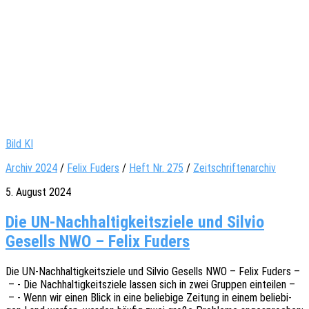
Bild KI
Archiv 2024
/
Felix Fuders
/
Heft Nr. 275
/
Zeitschriftenarchiv
5. August 2024
Die UN-Nachhaltigkeitsziele und Silvio
Gesells NWO – Felix Fuders
Die UN-Nach­hal­­ti­g­keits­­zie­­le und Silvio Gesells NWO – Felix Fuders –
– - Die Nach­hal­tig­keits­zie­le lassen sich in zwei Grup­pen eintei­len –
– - Wenn wir einen Blick in eine belie­bi­ge Zeitung in einem belie­bi­