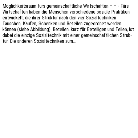
Möglich­keits­raum fürs gemein­schaft­li­che Wirt­schaf­ten – – - Fürs
Wirt­schaf­ten haben die Menschen verschie­de­ne sozia­le Prak­ti­ken
entwi­ckelt, die ihrer Struk­tur nach den vier Sozi­al­tech­ni­ken
Tauschen, Kaufen, Schen­ken und Betei­len zuge­ord­net werden
können (siehe Abbil­dung). Betei­len, kurz für Betei­li­gen und Teilen, ist
dabei die einzi­ge Sozi­al­tech­nik mit einer gemein­schaft­li­chen Struk­
tur. Die ande­ren Sozi­al­tech­ni­ken zum…