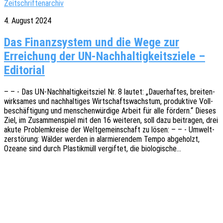
Zeitschriftenarchiv
4. August 2024
Das Finanzsystem und die Wege zur
Erreichung der UN-Nachhaltigkeitsziele –
Editorial
– – - Das UN-Nach­hal­­ti­g­keits­­ziel Nr. 8 lautet: „Dauer­haf­tes, brei­ten­
wirk­sa­mes und nach­hal­ti­ges Wirt­schafts­wachs­tum, produk­ti­ve Voll­
be­schäf­ti­gung und menschen­wür­di­ge Arbeit für alle fördern.“ Dieses
Ziel, im Zusam­men­spiel mit den 16 weite­ren, soll dazu beitra­gen, drei
akute Problem­krei­se der Welt­ge­mein­schaft zu lösen: – – - Umwelt­
zer­stö­rung: Wälder werden in alar­mie­ren­dem Tempo abge­holzt,
Ozeane sind durch Plas­tik­müll vergif­tet, die biologische…