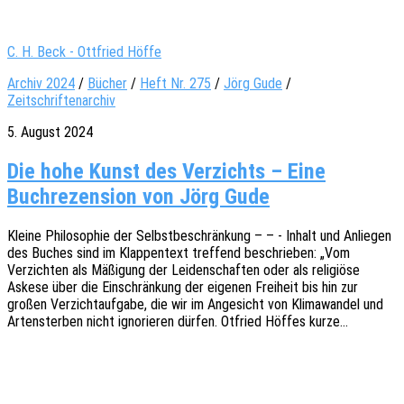
C. H. Beck - Ottfried Höffe
Archiv 2024
/
Bücher
/
Heft Nr. 275
/
Jörg Gude
/
Zeitschriftenarchiv
5. August 2024
Die hohe Kunst des Verzichts – Eine
Buchrezension von Jörg Gude
Kleine Philo­so­phie der Selbst­be­schrän­kung – – - Inhalt und Anlie­gen
des Buches sind im Klap­pen­text tref­fend beschrie­ben: „Vom
Verzich­ten als Mäßi­gung der Leiden­schaf­ten oder als reli­giö­se
Askese über die Einschrän­kung der eige­nen Frei­heit bis hin zur
großen Verzicht­auf­ga­be, die wir im Ange­sicht von Klima­wan­del und
Arten­ster­ben nicht igno­rie­ren dürfen. Otfried Höffes kurze…