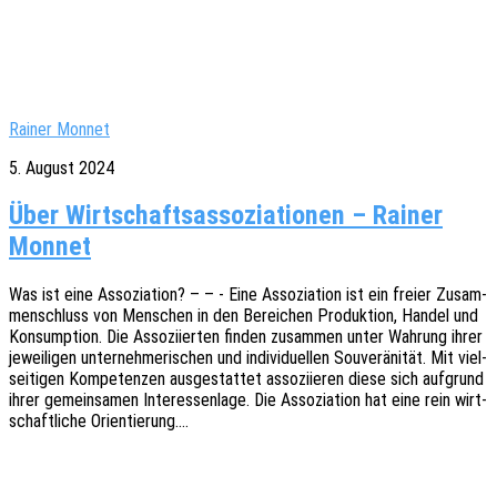
Rainer Monnet
5. August 2024
Über Wirtschaftsassoziationen – Rainer
Monnet
Was ist eine Asso­zia­ti­on? – – - Eine Asso­zia­ti­on ist ein freier Zusam­
men­schluss von Menschen in den Berei­chen Produk­ti­on, Handel und
Konsump­ti­on. Die Asso­zi­ier­ten finden zusam­men unter Wahrung ihrer
jewei­li­gen unter­neh­me­ri­schen und indi­vi­du­el­len Souve­rä­ni­tät. Mit viel­
sei­ti­gen Kompe­ten­zen ausge­stat­tet asso­zi­ie­ren diese sich aufgrund
ihrer gemein­sa­men Inter­es­sen­la­ge. Die Asso­zia­ti­on hat eine rein wirt­
schaft­li­che Orientierung.…