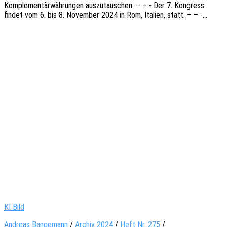
Komple­men­tär­wäh­run­gen auszu­tau­schen. – – - Der 7. Kongress
findet vom 6. bis 8. Novem­ber 2024 in Rom, Itali­en, statt. – – -…
KI Bild
Andreas Bangemann
/
Archiv 2024
/
Heft Nr. 275
/