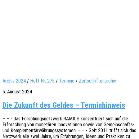
Archiv 2024
/
Heft Nr. 275
/
Termine
/
Zeitschriftenarchiv
5. August 2024
Die Zukunft des Geldes – Terminhinweis
– – - Das Forschungs­netz­werk RAMICS konzen­triert sich auf die
Erfor­schung von mone­tä­ren Inno­va­tio­nen sowie von Gemein­­schafts-
und Komple­men­tär­wäh­rungs­sys­te­men. – – - Seit 2011 trifft sich das
Netz­werk alle zwei Jahre, um Erfah­run­gen, Ideen und Prak­ti­ken zu