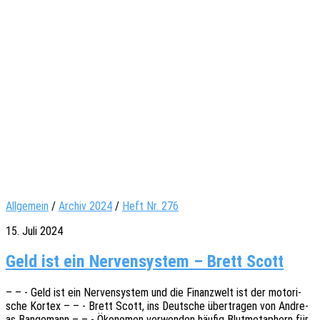
Allgemein
/
Archiv 2024
/
Heft Nr. 276
15. Juli 2024
Geld ist ein Nervensystem – Brett Scott
– – - Geld ist ein Nerven­sys­tem und die Finanz­welt ist der moto­ri­
sche Kortex – – - Brett Scott, ins Deut­sche über­tra­gen von Andre­
as Bange­mann – – - Ökono­men verwen­den häufig Blut­me­ta­phern für