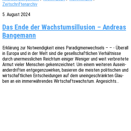
Zeitschriftenarchiv
5. August 2024
Das Ende der Wachstumsillusion – Andreas
Bangemann
Erklä­rung zur Notwen­dig­keit eines Para­dig­men­wech­sels – – - Über­all
in Europa und in der Welt sind die gesell­schaft­li­chen Verhält­nis­se
durch uner­mess­li­chen Reich­tum eini­ger Weni­ger und weit verbrei­te­te
Armut vieler Menschen gekenn­zeich­net. Um einem weite­ren Ausein­
an­der­drif­ten entge­gen­zu­wir­ken, basie­ren die meis­ten poli­ti­schen und
wirt­schaft­li­chen Entschei­dun­gen auf dem unein­ge­schränk­ten Glau­
ben an ein immer­wäh­ren­des Wirt­schafts­wachs­tum. Angesichts…