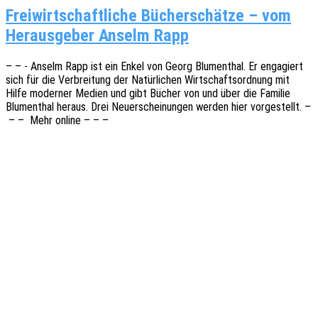
Freiwirtschaftliche Bücherschätze – vom
Herausgeber Anselm Rapp
– – - Anselm Rapp ist ein Enkel von Georg Blumen­thal. Er enga­giert
sich für die Verbrei­tung der Natür­li­chen Wirt­schafts­ord­nung mit
Hilfe moder­ner Medien und gibt Bücher von und über die Fami­lie
Blumen­thal heraus. Drei Neuerschei­nun­gen werden hier vorge­stellt. –
– – Mehr online – – –