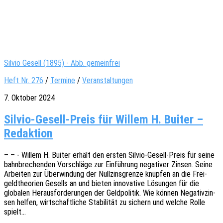
Silvio Gesell (1895) - Abb. gemeinfrei
Heft Nr. 276
/
Termine
/
Veranstaltungen
7. Oktober 2024
Silvio-Gesell-Preis für Willem H. Buiter –
Redaktion
– – - Willem H. Buiter erhält den ersten Silvio-Gesell-Preis für seine
bahn­bre­chen­den Vorschlä­ge zur Einfüh­rung nega­ti­ver Zinsen. Seine
Arbei­ten zur Über­win­dung der Null­zins­gren­ze knüp­fen an die Frei­
geld­theo­rien Gesells an und bieten inno­va­ti­ve Lösun­gen für die
globa­len Heraus­for­de­run­gen der Geld­po­li­tik. Wie können Nega­tiv­zin­
sen helfen, wirt­schaft­li­che Stabi­li­tät zu sichern und welche Rolle
spielt…