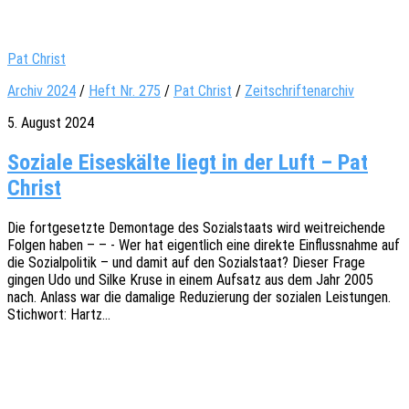
Pat Christ
Archiv 2024
/
Heft Nr. 275
/
Pat Christ
/
Zeitschriftenarchiv
5. August 2024
Soziale Eiseskälte liegt in der Luft – Pat
Christ
Die fort­ge­setz­te Demon­ta­ge des Sozi­al­staats wird weit­rei­chen­de
Folgen haben – – - Wer hat eigent­lich eine direk­te Einfluss­nah­me auf
die Sozi­al­po­li­tik – und damit auf den Sozi­al­staat? Dieser Frage
gingen Udo und Silke Kruse in einem Aufsatz aus dem Jahr 2005
nach. Anlass war die dama­li­ge Redu­zie­rung der sozia­len Leis­tun­gen.
Stich­wort: Hartz…