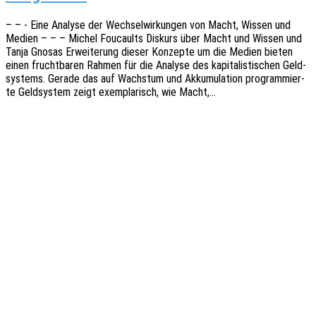
– – - Eine Analy­se der Wech­sel­wir­kun­gen von Macht, Wissen und
Medien – – – Michel Foucaults Diskurs über Macht und Wissen und
Tanja Gnosas Erwei­te­rung dieser Konzep­te um die Medien bieten
einen frucht­ba­ren Rahmen für die Analy­se des kapi­ta­lis­ti­schen Geld­
sys­tems. Gerade das auf Wachs­tum und Akku­mu­la­ti­on program­mier­
te Geld­sys­tem zeigt exem­pla­risch, wie Macht,…