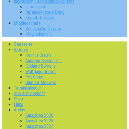
Impressum/Datenschutz/Kontakt
Impressum
Datenschutzerklärung
Kontaktformular
Mitgliedschaft
Regelmäßig fördern
Mitgliedschaft
Startseite
Autoren
Helmut Creutz
Andreas Bangemann
Eckhard Behrens
Wolfgang Berger
Pat Christ
Günther Moewes
Terminkalender
Abo & Probeheft
Shop
Links
Archiv
Ausgaben 2026
Ausgaben 2025
Ausgaben 2024