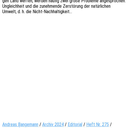
gen Land werfen, werden häufig zwei große Proble­me ange­spro­chen:
Ungleich­heit und die zuneh­men­de Zerstö­rung der natür­li­chen
Umwelt, d. h. die Nicht-Nachhaltigkeit…
Andreas Bangemann
/
Archiv 2024
/
Editorial
/
Heft Nr. 275
/