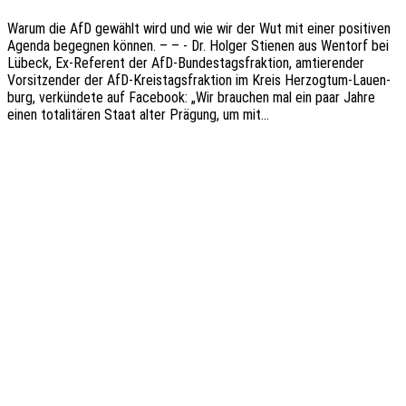
Warum die AfD gewählt wird und wie wir der Wut mit einer posi­ti­ven
Agenda begeg­nen können. – – - Dr. Holger Stie­nen aus Wentorf bei
Lübeck, Ex-Refe­­rent der AfD-Bundes­­tags­­frak­­ti­on, amtie­ren­der
Vorsit­zen­der der AfD-Kreis­­tags­­frak­­ti­on im Kreis Herzo­g­­tum-Lauen­­
burg, verkün­de­te auf Face­book: „Wir brau­chen mal ein paar Jahre
einen tota­li­tä­ren Staat alter Prägung, um mit…