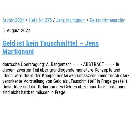
Archiv 2024
/
Heft Nr. 275
/
Jens Martignoni
/
Zeitschriftenarchiv
5. August 2024
Geld ist kein Tauschmittel – Jens
Martignoni
deut­sche Über­tra­gung: A. Bange­mann – – - ABSTRACT – – - In
diesem zwei­ten Teil über grund­le­gen­de mone­tä­re Konzep­te und
Ideen, wird die in der Komple­men­tär­wäh­rungs­sze­ne immer noch stark
veran­ker­te Vorstel­lung von Geld als „Tausch­mit­tel“ in Frage gestellt.
Diese Idee und die Defi­ni­ti­on des Geldes über mone­tä­re Funk­tio­nen
sind nicht halt­bar, müssen in Frage…