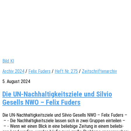
Bild KI
Archiv 2024
/
Felix Fuders
/
Heft Nr. 275
/
Zeitschriftenarchiv
5. August 2024
Die UN-Nachhaltigkeitsziele und Silvio
Gesells NWO – Felix Fuders
Die UN-Nach­hal­­ti­g­keits­­zie­­le und Silvio Gesells NWO – Felix Fuders –
– - Die Nach­hal­tig­keits­zie­le lassen sich in zwei Grup­pen eintei­len –
– - Wenn wir einen Blick in eine belie­bi­ge Zeitung in einem belie­bi­