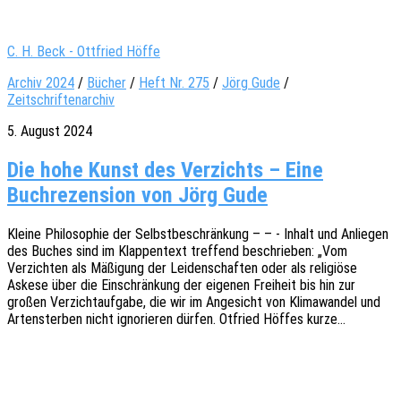
C. H. Beck - Ottfried Höffe
Archiv 2024
/
Bücher
/
Heft Nr. 275
/
Jörg Gude
/
Zeitschriftenarchiv
5. August 2024
Die hohe Kunst des Verzichts – Eine
Buchrezension von Jörg Gude
Kleine Philo­so­phie der Selbst­be­schrän­kung – – - Inhalt und Anlie­gen
des Buches sind im Klap­pen­text tref­fend beschrie­ben: „Vom
Verzich­ten als Mäßi­gung der Leiden­schaf­ten oder als reli­giö­se
Askese über die Einschrän­kung der eige­nen Frei­heit bis hin zur
großen Verzicht­auf­ga­be, die wir im Ange­sicht von Klima­wan­del und
Arten­ster­ben nicht igno­rie­ren dürfen. Otfried Höffes kurze…