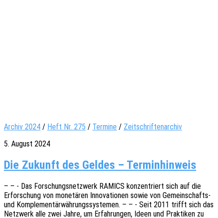
Archiv 2024
/
Heft Nr. 275
/
Termine
/
Zeitschriftenarchiv
5. August 2024
Die Zukunft des Geldes – Terminhinweis
– – - Das Forschungs­netz­werk RAMICS konzen­triert sich auf die
Erfor­schung von mone­tä­ren Inno­va­tio­nen sowie von Gemein­­schafts-
und Komple­men­tär­wäh­rungs­sys­te­men. – – - Seit 2011 trifft sich das
Netz­werk alle zwei Jahre, um Erfah­run­gen, Ideen und Prak­ti­ken zu