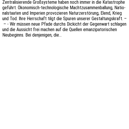
Zentra­li­sie­ren­de Groß­sys­te­me haben noch immer in die Kata­stro­phe
geführt. Ökon­o­­­misch-tech­­no­­lo­­gi­­sche Macht­zu­sam­men­bal­lung, Natio­
nal­staa­ten und Impe­ri­en provo­zie­ren Natur­zer­stö­rung, Elend, Krieg
und Tod. Ihre Herr­schaft tilgt die Spuren unse­rer Gestal­tungs­kraft. –
– - Wir müssen neue Pfade durchs Dickicht der Gegen­wart schla­gen
und die Aussicht frei machen auf die Quel­len eman­zi­pa­to­ri­schen
Neube­ginns. Bei denje­ni­gen, die…