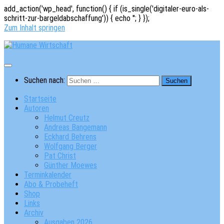
add_action('wp_head', function() { if (is_single('digitaler-euro-als-
schritt-zur-bargeldabschaffung')) { echo '
'; } });
Zum Inhalt springen
Suchen nach:
Startseite
Autoren
Helmut Creutz
Andreas Bangemann
Eckhard Behrens
Wolfgang Berger
Pat Christ
Günther Moewes
Terminkalender
Abo & Probeheft
Shop
Links
Archiv
Ausgaben 2026