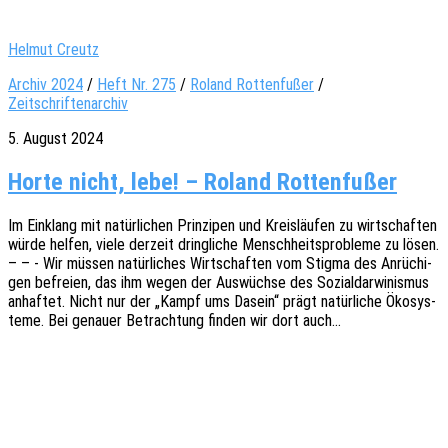
Helmut Creutz
Archiv 2024
/
Heft Nr. 275
/
Roland Rottenfußer
/
Zeitschriftenarchiv
5. August 2024
Horte nicht, lebe! – Roland Rottenfußer
Im Einklang mit natür­li­chen Prin­zi­pen und Kreis­läu­fen zu wirt­schaf­ten
würde helfen, viele derzeit dring­li­che Mensch­heits­pro­ble­me zu lösen.
– – - Wir müssen natür­li­ches Wirt­schaf­ten vom Stigma des Anrü­chi­
gen befrei­en, das ihm wegen der Auswüch­se des Sozi­al­dar­wi­nis­mus
anhaf­tet. Nicht nur der „Kampf ums Dasein“ prägt natür­li­che Ökosys­
te­me. Bei genau­er Betrach­tung finden wir dort auch…