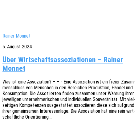
Rainer Monnet
5. August 2024
Über Wirtschaftsassoziationen – Rainer
Monnet
Was ist eine Asso­zia­ti­on? – – - Eine Asso­zia­ti­on ist ein freier Zusam­
men­schluss von Menschen in den Berei­chen Produk­ti­on, Handel und
Konsump­ti­on. Die Asso­zi­ier­ten finden zusam­men unter Wahrung ihrer
jewei­li­gen unter­neh­me­ri­schen und indi­vi­du­el­len Souve­rä­ni­tät. Mit viel­
sei­ti­gen Kompe­ten­zen ausge­stat­tet asso­zi­ie­ren diese sich aufgrund
ihrer gemein­sa­men Inter­es­sen­la­ge. Die Asso­zia­ti­on hat eine rein wirt­
schaft­li­che Orientierung.…