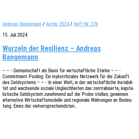
Andreas Bangemann
/
Archiv 2024
/
Heft Nr. 276
15. Juli 2024
Wurzeln der Resilienz – Andreas
Bangemann
– – - Gemein­schaft als Basis für wirt­schaft­li­che Stärke – – -
Commit­ment Pooling: Ein mykorrhi­za­les Netz­werk für die Zukunft
des Geld­sys­tems – – - In einer Welt, in der wirt­schaft­li­che Insta­bi­li­
tät und wach­sen­de sozia­le Ungleich­hei­ten das zentra­li­sier­te, kapi­ta­
lis­ti­sche Geld­sys­tem zuneh­mend auf die Probe stel­len, gewin­nen
alter­na­ti­ve Wirt­schafts­mo­del­le und regio­na­le Währun­gen an Bedeu­
tung. Eines der vielversprechendsten…