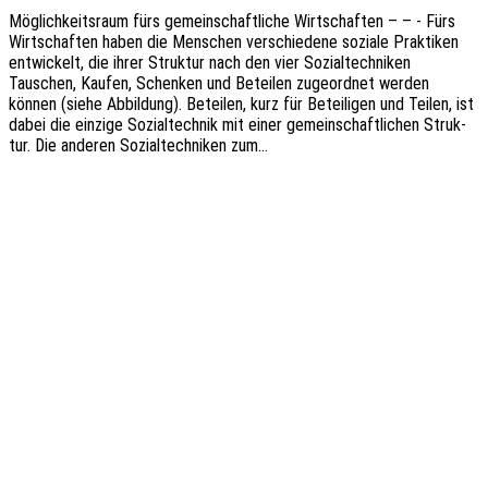
Möglich­keits­raum fürs gemein­schaft­li­che Wirt­schaf­ten – – - Fürs
Wirt­schaf­ten haben die Menschen verschie­de­ne sozia­le Prak­ti­ken
entwi­ckelt, die ihrer Struk­tur nach den vier Sozi­al­tech­ni­ken
Tauschen, Kaufen, Schen­ken und Betei­len zuge­ord­net werden
können (siehe Abbil­dung). Betei­len, kurz für Betei­li­gen und Teilen, ist
dabei die einzi­ge Sozi­al­tech­nik mit einer gemein­schaft­li­chen Struk­
tur. Die ande­ren Sozi­al­tech­ni­ken zum…