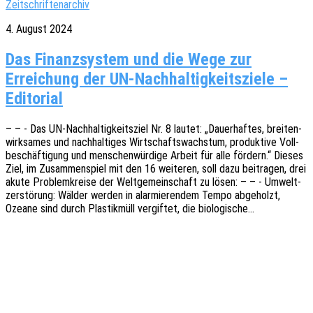
Zeitschriftenarchiv
4. August 2024
Das Finanzsystem und die Wege zur
Erreichung der UN-Nachhaltigkeitsziele –
Editorial
– – - Das UN-Nach­hal­­ti­g­keits­­ziel Nr. 8 lautet: „Dauer­haf­tes, brei­ten­
wirk­sa­mes und nach­hal­ti­ges Wirt­schafts­wachs­tum, produk­ti­ve Voll­
be­schäf­ti­gung und menschen­wür­di­ge Arbeit für alle fördern.“ Dieses
Ziel, im Zusam­men­spiel mit den 16 weite­ren, soll dazu beitra­gen, drei
akute Problem­krei­se der Welt­ge­mein­schaft zu lösen: – – - Umwelt­
zer­stö­rung: Wälder werden in alar­mie­ren­dem Tempo abge­holzt,
Ozeane sind durch Plas­tik­müll vergif­tet, die biologische…