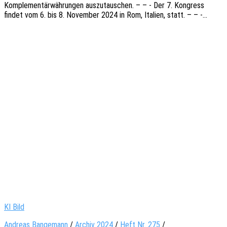
Komple­men­tär­wäh­run­gen auszu­tau­schen. – – - Der 7. Kongress
findet vom 6. bis 8. Novem­ber 2024 in Rom, Itali­en, statt. – – -…
KI Bild
Andreas Bangemann
/
Archiv 2024
/
Heft Nr. 275
/