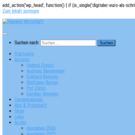
add_action('wp_head', function() { if (is_single('digitaler-euro-als-schr
Zum Inhalt springen
Suchen nach:
Startseite
Autoren
Helmut Creutz
Andreas Bangemann
Eckhard Behrens
Wolfgang Berger
Pat Christ
Günther Moewes
Terminkalender
Abo & Probeheft
Shop
Links
Archiv
Ausgaben 2026
Ausgaben 2025