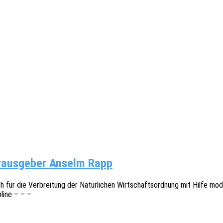
erausgeber Anselm Rapp
h für die Verbrei­tung der Natür­li­chen Wirt­schafts­ord­nung mit Hilfe m
nline – – –