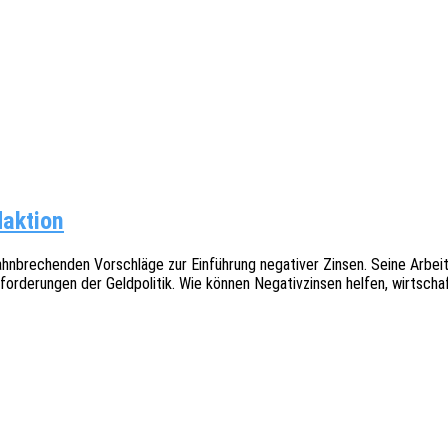
daktion
­bre­chen­den Vorschlä­ge zur Einfüh­rung nega­ti­ver Zinsen. Seine Arbei­te
or­de­run­gen der Geld­po­li­tik. Wie können Nega­tiv­zin­sen helfen, wirt­scha