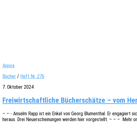
Anjora
Bücher
/
Heft Nr. 276
7. Oktober 2024
Freiwirtschaftliche Bücherschätze – vom H
– – - Anselm Rapp ist ein Enkel von Georg Blumen­thal. Er enga­giert sic
heraus. Drei Neuerschei­nun­gen werden hier vorge­stellt. – – – Mehr o