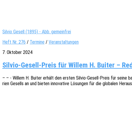
Silvio Gesell (1895) - Abb. gemeinfrei
Heft Nr. 276
/
Termine
/
Veranstaltungen
7. Oktober 2024
Silvio-Gesell-Preis für Willem H. Buiter – Re
– – - Willem H. Buiter erhält den ersten Silvio-Gesell-Preis für seine bahn
rien Gesells an und bieten inno­va­ti­ve Lösun­gen für die globa­len Heraus­f