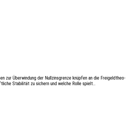
n zur Über­win­dung der Null­zins­gren­ze knüp­fen an die Frei­geld­theo­
ft­li­che Stabi­li­tät zu sichern und welche Rolle spielt…