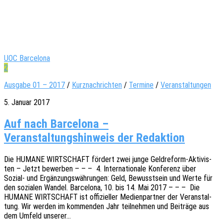
UOC Barcelona
2
Ausgabe 01 – 2017
/
Kurznachrichten
/
Termine
/
Veranstaltungen
5. Januar 2017
Auf nach Barcelona –
Veranstaltungshinweis der Redaktion
Die HUMANE WIRTSCHAFT fördert zwei junge Geld­­re­­form-Akti­­vis­­
ten – Jetzt bewer­ben – – – 4. Inter­na­tio­na­le Konfe­renz über
Sozial- und Ergän­zungs­wäh­run­gen: Geld, Bewusst­sein und Werte für
den sozia­len Wandel. Barce­lo­na, 10. bis 14. Mai 2017 – – – Die
HUMANE WIRTSCHAFT ist offi­zi­el­ler Medi­en­part­ner der Veran­stal­
tung. Wir werden im kommen­den Jahr teil­neh­men und Beiträ­ge aus
dem Umfeld unserer…