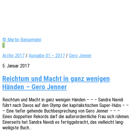
© Martin Bangemann
0
Archiv 2017
/
Ausgabe 01 – 2017
/
Gero Jenner
5. Januar 2017
Reichtum und Macht in ganz wenigen
Händen – Gero Jenner
Reich­tum und Macht in ganz weni­gen Händen – – – Sandra Navidi
führt nach Davos auf den Olymp der kapi­ta­lis­ti­schen Super-Hubs – –
– Eine tiefer gehen­de Buch­be­spre­chung von Gero Jenner – – –
Eines doppel­ten Rekords darf die außer­or­dent­li­che Frau sich rühmen.
Einer­seits hat Sandra Navidi es fertig­ge­bracht, das viel­leicht lang­
wei­ligs­te Buch…