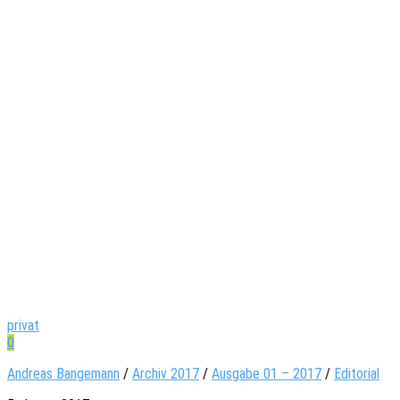
privat
0
Andreas Bangemann
/
Archiv 2017
/
Ausgabe 01 – 2017
/
Editorial