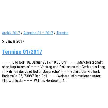
Archiv 2017
/
Ausgabe 01 – 2017
/
Termine
5. Januar 2017
Termine 01/2017
– – – Bad Boll, 18. Januar 2017, 19:00 Uhr – – – „Markt­wirt­schaft
ohne Kapi­ta­lis­mus” – – – Vortrag und Diskus­si­on mit Gerhar­dus Lang
im Rahmen der „Bad Boller Gesprä­che“ – – – Schule der Frei­heit,
Badstra­ße 35, 73087 Bad Boll – – – Weite­re Infor­ma­tio­nen unter:
http://sffo.de – – – Witten/Herdecke, 4.…