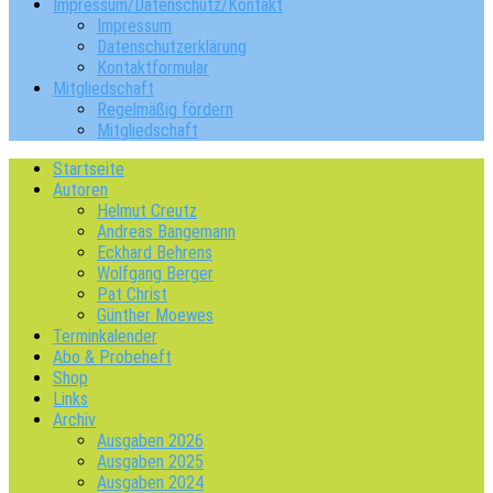
Impressum/Datenschutz/Kontakt
Impressum
Datenschutzerklärung
Kontaktformular
Mitgliedschaft
Regelmäßig fördern
Mitgliedschaft
Startseite
Autoren
Helmut Creutz
Andreas Bangemann
Eckhard Behrens
Wolfgang Berger
Pat Christ
Günther Moewes
Terminkalender
Abo & Probeheft
Shop
Links
Archiv
Ausgaben 2026
Ausgaben 2025
Ausgaben 2024