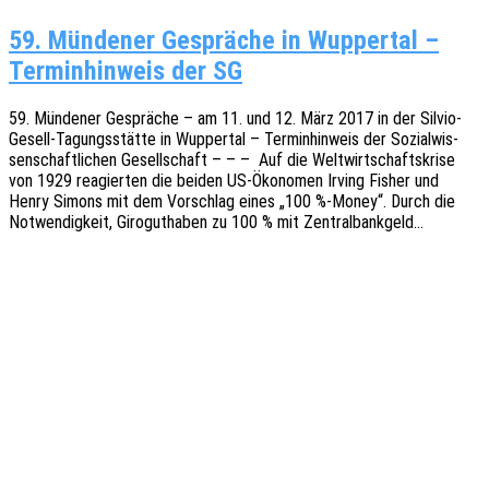
59. Mün­de­ner Gesprä­che in Wup­per­tal –
Ter­min­hin­weis der SG
59. Münde­ner Gesprä­che – am 11. und 12. März 2017 in der Silvio-
Gesell-Tagungs­­­stä­t­­te in Wupper­tal – Termin­hin­weis der Sozi­al­wis­
sen­schaft­li­chen Gesell­schaft – – – Auf die Welt­wirt­schafts­kri­se
von 1929 reagier­ten die beiden US-Ökon­o­­­men Irving Fisher und
Henry Simons mit dem Vorschlag eines „100 %-Money“. Durch die
Notwen­dig­keit, Giro­gut­ha­ben zu 100 % mit Zentralbankgeld…