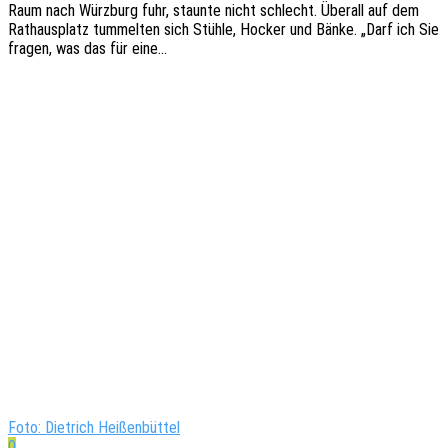
Raum nach Würz­burg fuhr, staun­te nicht schlecht. Über­all auf dem
Rathaus­platz tummel­ten sich Stühle, Hocker und Bänke. „Darf ich Sie
fragen, was das für eine…
Foto: Dietrich Heißenbüttel
0