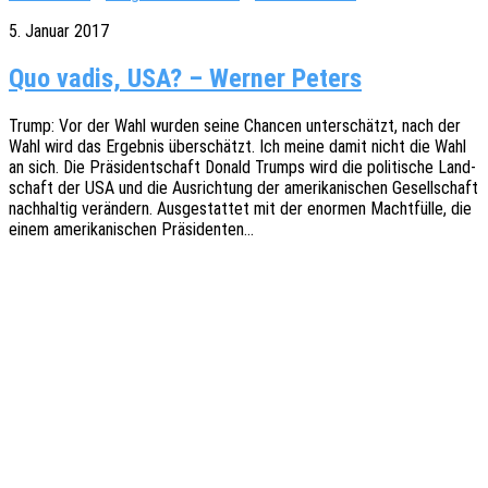
5. Januar 2017
Quo vadis, USA? – Werner Peters
Trump: Vor der Wahl wurden seine Chan­cen unter­schätzt, nach der
Wahl wird das Ergeb­nis über­schätzt. Ich meine damit nicht die Wahl
an sich. Die Präsi­dent­schaft Donald Trumps wird die poli­ti­sche Land­
schaft der USA und die Ausrich­tung der ameri­ka­ni­schen Gesell­schaft
nach­hal­tig verän­dern. Ausge­stat­tet mit der enor­men Macht­fül­le, die
einem ameri­ka­ni­schen Präsidenten…