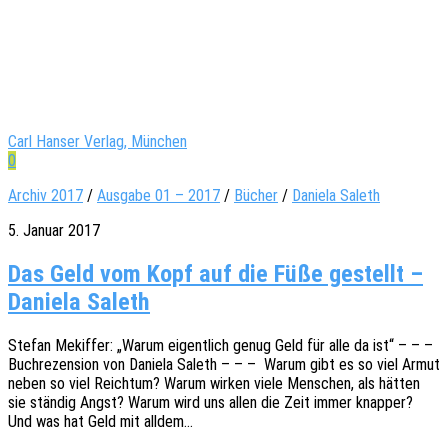
Carl Hanser Verlag, München
0
Archiv 2017
/
Ausgabe 01 – 2017
/
Bücher
/
Daniela Saleth
5. Januar 2017
Das Geld vom Kopf auf die Füße gestellt –
Daniela Saleth
Stefan Mekif­fer: „Warum eigent­lich genug Geld für alle da ist“ – – –
Buch­re­zen­si­on von Danie­la Saleth – – – Warum gibt es so viel Armut
neben so viel Reich­tum? Warum wirken viele Menschen, als hätten
sie stän­dig Angst? Warum wird uns allen die Zeit immer knap­per?
Und was hat Geld mit alldem…