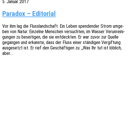
5. Januar 2017
Paradox – Editorial
Vor ihm lag die Fluss­land­schaft. Ein Leben spen­den­der Strom umge­
ben von Natur. Einzel­ne Menschen versuch­ten, im Wasser Verun­rei­ni­
gun­gen zu besei­ti­gen, die sie entdeck­ten. Er war zuvor zur Quelle
gegan­gen und erkann­te, dass der Fluss einer stän­di­gen Vergif­tung
ausge­setzt ist. Er rief den Geschäf­ti­gen zu: „Was Ihr tut ist löblich,
aber…