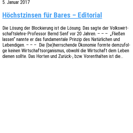
5. Januar 2017
Höchstzinsen für Bares – Editorial
Die Lösung der Blockie­rung ist die Lösung. Das sagte der Volks­­­wir­t­­
schafts­­­leh­­re-Profes­­sor Bernd Senf vor 20 Jahren. – – – „Flie­ßen
lassen“ nannte er das funda­men­ta­le Prin­zip des Natür­li­chen und
Leben­di­gen. – – – Die (be)herrschende Ökono­mie formte demzu­fol­
ge keinen Wirt­schafts­or­ga­nis­mus, obwohl die Wirt­schaft dem Leben
dienen sollte. Das Horten und Zurück‑, bzw. Vorent­hal­ten ist die…