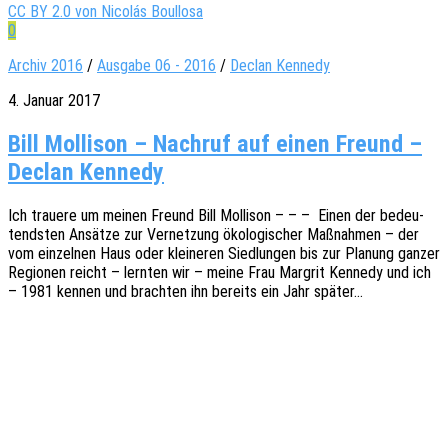
CC BY 2.0 von Nicolás Boullosa
0
Archiv 2016
/
Ausgabe 06 - 2016
/
Declan Kennedy
4. Januar 2017
Bill Mollison – Nachruf auf einen Freund –
Declan Kennedy
Ich traue­re um meinen Freund Bill Molli­son – – – Einen der bedeu­
tends­ten Ansät­ze zur Vernet­zung ökolo­gi­scher Maßnah­men – der
vom einzel­nen Haus oder klei­ne­ren Sied­lun­gen bis zur Planung ganzer
Regio­nen reicht – lern­ten wir – meine Frau Margrit Kenne­dy und ich
– 1981 kennen und brach­ten ihn bereits ein Jahr später…