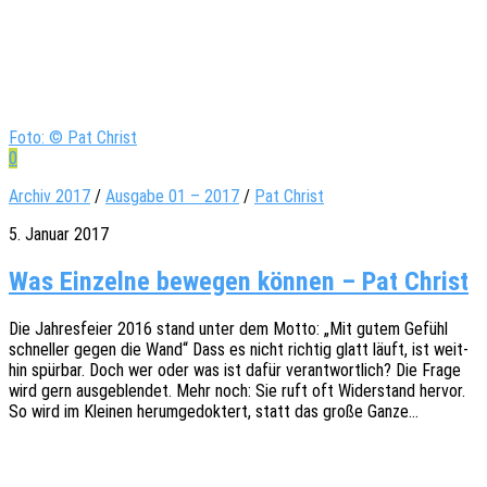
Foto: © Pat Christ
0
Archiv 2017
/
Ausgabe 01 – 2017
/
Pat Christ
5. Januar 2017
Was Einzelne bewegen können – Pat Christ
Die Jahres­fei­er 2016 stand unter dem Motto: „Mit gutem Gefühl
schnel­ler gegen die Wand“ Dass es nicht rich­tig glatt läuft, ist weit­
hin spür­bar. Doch wer oder was ist dafür verant­wort­lich? Die Frage
wird gern ausge­blen­det. Mehr noch: Sie ruft oft Wider­stand hervor.
So wird im Klei­nen herum­ge­dok­tert, statt das große Ganze…