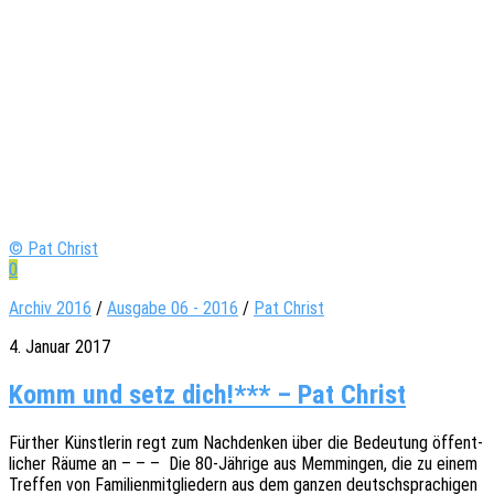
© Pat Christ
0
Archiv 2016
/
Ausgabe 06 - 2016
/
Pat Christ
4. Januar 2017
Komm und setz dich!*** – Pat Christ
Fürther Künst­le­rin regt zum Nach­den­ken über die Bedeu­tung öffent­
li­cher Räume an – – – Die 80-Jähri­­ge aus Memmin­gen, die zu einem
Tref­fen von Fami­li­en­mit­glie­dern aus dem ganzen deutsch­spra­chi­gen