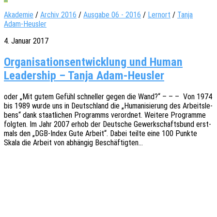
Akademie
/
Archiv 2016
/
Ausgabe 06 - 2016
/
Lernort
/
Tanja
Adam-Heusler
4. Januar 2017
Organisationsentwicklung und Human
Leadership – Tanja Adam-Heusler
oder „Mit gutem Gefühl schnel­ler gegen die Wand?“ – – – Von 1974
bis 1989 wurde uns in Deutsch­land die „Huma­ni­sie­rung des Arbeits­le­
bens“ dank staat­li­chen Programms verord­net. Weite­re Program­me
folg­ten. Im Jahr 2007 erhob der Deut­sche Gewerk­schafts­bund erst­
mals den „DGB-Index Gute Arbeit“. Dabei teilte eine 100 Punkte
Skala die Arbeit von abhän­gig Beschäftigten…