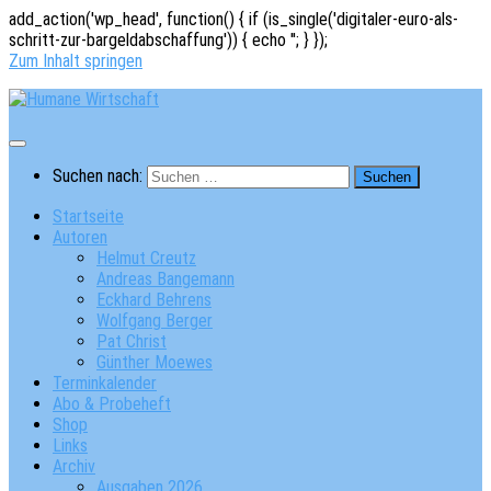
add_action('wp_head', function() { if (is_single('digitaler-euro-als-
schritt-zur-bargeldabschaffung')) { echo '
'; } });
Zum Inhalt springen
Suchen nach:
Startseite
Autoren
Helmut Creutz
Andreas Bangemann
Eckhard Behrens
Wolfgang Berger
Pat Christ
Günther Moewes
Terminkalender
Abo & Probeheft
Shop
Links
Archiv
Ausgaben 2026