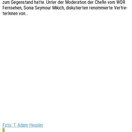
zum Gegen­stand hatte. Unter der Mode­ra­ti­on der Chefin vom WDR
Fern­se­hen, Sonia Seymour Mikich, disku­tier­ten renom­mier­te Vertre­
te­rIn­nen von…
Foto: T. Adam-Heusler
0