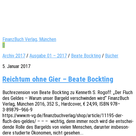
FinanzBuch Verlag, München
0
Archiv 2017
/
Ausgabe 01 – 2017
/
Beate Bockting
/
Bücher
5. Januar 2017
Reichtum ohne Gier – Beate Bockting
Buch­re­zen­si­on von Beate Bock­ting zu Kenneth S. Rogoff: „Der Fluch
des Geldes – Warum unser Bargeld verschwin­den wird“ Finanz­Buch
Verlag, München 2016, 352 S., Hard­co­ver, € 24,99, ISBN 978–
3‑89879–966‑9
https://www.m‑vg.de/finanzbuchverlag/shop/article/11195-der-
fluch-des-geldes/ – – – wich­tig, denn immer noch wird die entschei­
den­de Rolle des Bargelds von vielen Menschen, darun­ter insbe­son­
de­re studier­te Ökono­men, nicht gesehen.…