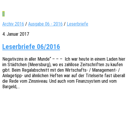
0
Archiv 2016
/
Ausgabe 06 - 2016
/
Leserbriefe
4. Januar 2017
Leserbriefe 06/2016
Nega­tiv­zins in aller Munde“ – – – Ich war heute in einem Laden hier
im Städt­chen (Meers­burg), wo es zahl­lo­se Zeit­schrif­ten zu kaufen
gibt. Beim Rega­lab­schnitt mit den Wirt­­schafts- / Mana­ge­­ment- /
Anla­­ge­­tipp- und ähnli­chen Heften war auf der Titel­sei­te fast über­all
die Rede vom Zins­ni­veau. Und auch vom Finanz­sys­tem und vom
Bargeld,…