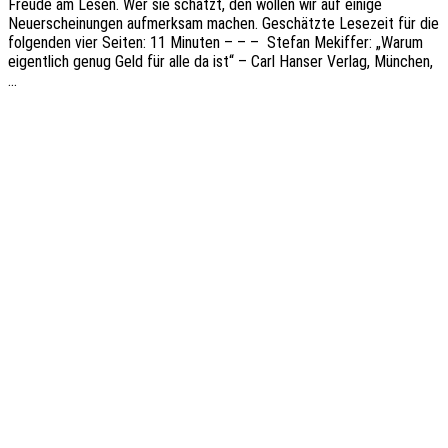
Freude am Lesen. Wer sie schätzt, den wollen wir auf einige
Neuerschei­nun­gen aufmerk­sam machen. Geschätz­te Lese­zeit für die
folgen­den vier Seiten: 11 Minu­ten – – – Stefan Mekif­fer: „Warum
eigent­lich genug Geld für alle da ist“ – Carl Hanser Verlag, München,
…