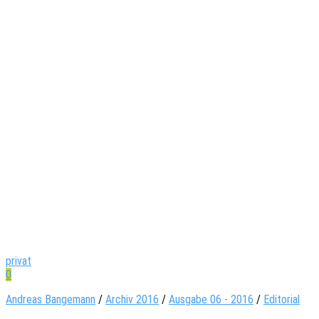
privat
0
Andreas Bangemann
/
Archiv 2016
/
Ausgabe 06 - 2016
/
Editorial