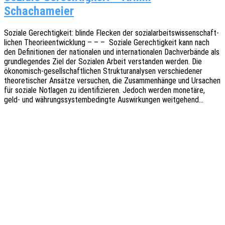
Schachameier
Sozia­le Gerech­tig­keit: blinde Flecken der sozi­al­ar­beits­wis­sen­schaft­
li­chen Theo­rie­ent­wick­lung – – – Sozia­le Gerech­tig­keit kann nach
den Defi­ni­tio­nen der natio­na­len und inter­na­tio­na­len Dach­ver­bän­de als
grund­le­gen­des Ziel der Sozia­len Arbeit verstan­den werden. Die
ökon­o­­­misch-gesel­l­­schaf­t­­li­chen Struk­tur­ana­ly­sen verschie­de­ner
theo­re­ti­scher Ansät­ze versu­chen, die Zusam­men­hän­ge und Ursa­chen
für sozia­le Notla­gen zu iden­ti­fi­zie­ren. Jedoch werden mone­tä­re,
geld- und währungs­sys­tem­be­ding­te Auswir­kun­gen weitgehend…