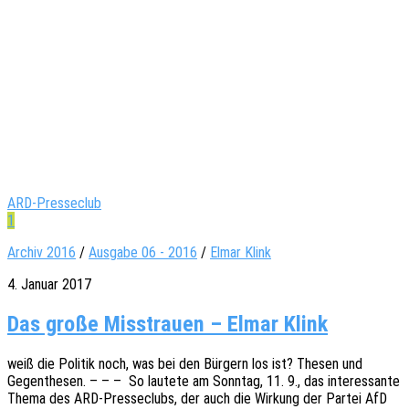
ARD-Presseclub
1
Archiv 2016
/
Ausgabe 06 - 2016
/
Elmar Klink
4. Januar 2017
Das große Misstrauen – Elmar Klink
weiß die Poli­tik noch, was bei den Bürgern los ist? Thesen und
Gegen­the­sen. – – – So laute­te am Sonn­tag, 11. 9., das inter­es­san­te
Thema des ARD-Pres­­se­­clubs, der auch die Wirkung der Partei AfD