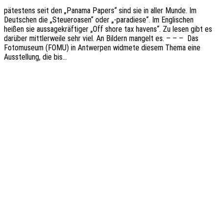
pätes­tens seit den „Panama Papers“ sind sie in aller Munde. Im
Deut­schen die „Steu­er­oa­sen“ oder „-para­die­se“. Im Engli­schen
heißen sie aussa­ge­kräf­ti­ger „Off shore tax havens“. Zu lesen gibt es
darüber mitt­ler­wei­le sehr viel. An Bildern mangelt es. – – – Das
Foto­mu­se­um (FOMU) in Antwer­pen widme­te diesem Thema eine
Ausstel­lung, die bis…