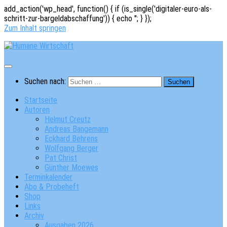
add_action('wp_head', function() { if (is_single('digitaler-euro-als-
schritt-zur-bargeldabschaffung')) { echo '
'; } });
Zum Inhalt springen
Suchen nach:
Startseite
Autoren
Helmut Creutz
Andreas Bangemann
Eckhard Behrens
Wolfgang Berger
Pat Christ
Günther Moewes
Terminkalender
Abo & Probeheft
Shop
Links
Archiv
Ausgaben 2026