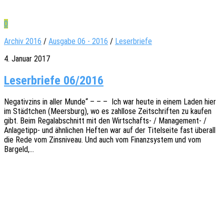
0
Archiv 2016
/
Ausgabe 06 - 2016
/
Leserbriefe
4. Januar 2017
Leserbriefe 06/2016
Nega­tiv­zins in aller Munde“ – – – Ich war heute in einem Laden hier
im Städt­chen (Meers­burg), wo es zahl­lo­se Zeit­schrif­ten zu kaufen
gibt. Beim Rega­lab­schnitt mit den Wirt­­schafts- / Mana­ge­­ment- /
Anla­­ge­­tipp- und ähnli­chen Heften war auf der Titel­sei­te fast über­all
die Rede vom Zins­ni­veau. Und auch vom Finanz­sys­tem und vom
Bargeld,…