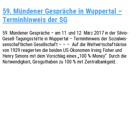
59. Mün­de­ner Gesprä­che in Wup­per­tal –
Ter­min­hin­weis der SG
59. Münde­ner Gesprä­che – am 11. und 12. März 2017 in der Silvio-
Gesell-Tagungs­­­stä­t­­te in Wupper­tal – Termin­hin­weis der Sozi­al­wis­
sen­schaft­li­chen Gesell­schaft – – – Auf die Welt­wirt­schafts­kri­se
von 1929 reagier­ten die beiden US-Ökon­o­­­men Irving Fisher und
Henry Simons mit dem Vorschlag eines „100 %-Money“. Durch die
Notwen­dig­keit, Giro­gut­ha­ben zu 100 % mit Zentralbankgeld…