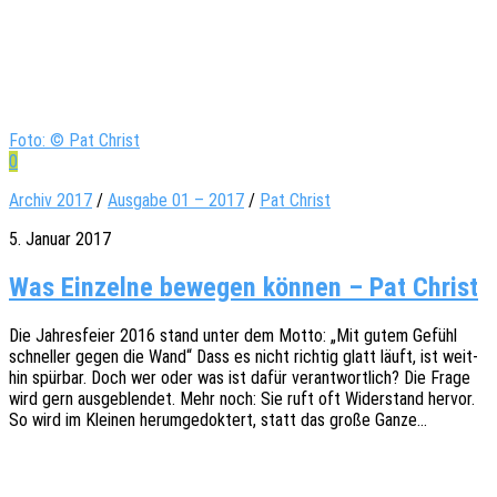
Foto: © Pat Christ
0
Archiv 2017
/
Ausgabe 01 – 2017
/
Pat Christ
5. Januar 2017
Was Einzelne bewegen können – Pat Christ
Die Jahres­fei­er 2016 stand unter dem Motto: „Mit gutem Gefühl
schnel­ler gegen die Wand“ Dass es nicht rich­tig glatt läuft, ist weit­
hin spür­bar. Doch wer oder was ist dafür verant­wort­lich? Die Frage
wird gern ausge­blen­det. Mehr noch: Sie ruft oft Wider­stand hervor.
So wird im Klei­nen herum­ge­dok­tert, statt das große Ganze…