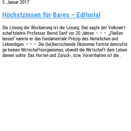
5. Januar 2017
Höchstzinsen für Bares – Editorial
Die Lösung der Blockie­rung ist die Lösung. Das sagte der Volks­­­wir­t­­
schafts­­­leh­­re-Profes­­sor Bernd Senf vor 20 Jahren. – – – „Flie­ßen
lassen“ nannte er das funda­men­ta­le Prin­zip des Natür­li­chen und
Leben­di­gen. – – – Die (be)herrschende Ökono­mie formte demzu­fol­
ge keinen Wirt­schafts­or­ga­nis­mus, obwohl die Wirt­schaft dem Leben
dienen sollte. Das Horten und Zurück‑, bzw. Vorent­hal­ten ist die…