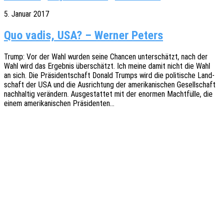
5. Januar 2017
Quo vadis, USA? – Werner Peters
Trump: Vor der Wahl wurden seine Chan­cen unter­schätzt, nach der
Wahl wird das Ergeb­nis über­schätzt. Ich meine damit nicht die Wahl
an sich. Die Präsi­dent­schaft Donald Trumps wird die poli­ti­sche Land­
schaft der USA und die Ausrich­tung der ameri­ka­ni­schen Gesell­schaft
nach­hal­tig verän­dern. Ausge­stat­tet mit der enor­men Macht­fül­le, die
einem ameri­ka­ni­schen Präsidenten…