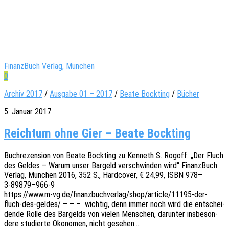
FinanzBuch Verlag, München
0
Archiv 2017
/
Ausgabe 01 – 2017
/
Beate Bockting
/
Bücher
5. Januar 2017
Reichtum ohne Gier – Beate Bockting
Buch­re­zen­si­on von Beate Bock­ting zu Kenneth S. Rogoff: „Der Fluch
des Geldes – Warum unser Bargeld verschwin­den wird“ Finanz­Buch
Verlag, München 2016, 352 S., Hard­co­ver, € 24,99, ISBN 978–
3‑89879–966‑9
https://www.m‑vg.de/finanzbuchverlag/shop/article/11195-der-
fluch-des-geldes/ – – – wich­tig, denn immer noch wird die entschei­
den­de Rolle des Bargelds von vielen Menschen, darun­ter insbe­son­
de­re studier­te Ökono­men, nicht gesehen.…