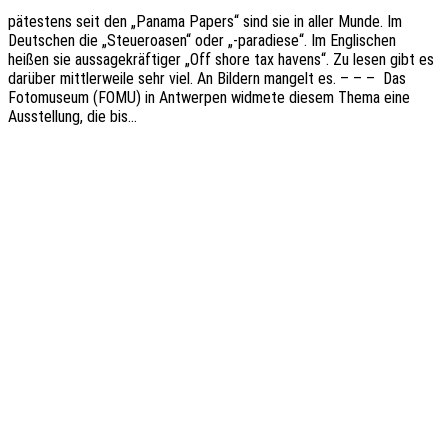
pätes­tens seit den „Panama Papers“ sind sie in aller Munde. Im
Deut­schen die „Steu­er­oa­sen“ oder „-para­die­se“. Im Engli­schen
heißen sie aussa­ge­kräf­ti­ger „Off shore tax havens“. Zu lesen gibt es
darüber mitt­ler­wei­le sehr viel. An Bildern mangelt es. – – – Das
Foto­mu­se­um (FOMU) in Antwer­pen widme­te diesem Thema eine
Ausstel­lung, die bis…