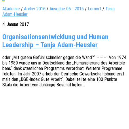
Akademie
/
Archiv 2016
/
Ausgabe 06 - 2016
/
Lernort
/
Tanja
Adam-Heusler
4. Januar 2017
Organisationsentwicklung und Human
Leadership – Tanja Adam-Heusler
oder „Mit gutem Gefühl schnel­ler gegen die Wand?“ – – – Von 1974
bis 1989 wurde uns in Deutsch­land die „Huma­ni­sie­rung des Arbeits­le­
bens“ dank staat­li­chen Programms verord­net. Weite­re Program­me
folg­ten. Im Jahr 2007 erhob der Deut­sche Gewerk­schafts­bund erst­
mals den „DGB-Index Gute Arbeit“. Dabei teilte eine 100 Punkte
Skala die Arbeit von abhän­gig Beschäftigten…