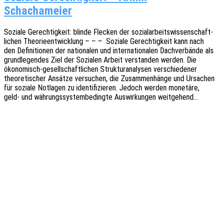
Schachameier
Sozia­le Gerech­tig­keit: blinde Flecken der sozi­al­ar­beits­wis­sen­schaft­
li­chen Theo­rie­ent­wick­lung – – – Sozia­le Gerech­tig­keit kann nach
den Defi­ni­tio­nen der natio­na­len und inter­na­tio­na­len Dach­ver­bän­de als
grund­le­gen­des Ziel der Sozia­len Arbeit verstan­den werden. Die
ökon­o­­­misch-gesel­l­­schaf­t­­li­chen Struk­tur­ana­ly­sen verschie­de­ner
theo­re­ti­scher Ansät­ze versu­chen, die Zusam­men­hän­ge und Ursa­chen
für sozia­le Notla­gen zu iden­ti­fi­zie­ren. Jedoch werden mone­tä­re,
geld- und währungs­sys­tem­be­ding­te Auswir­kun­gen weitgehend…