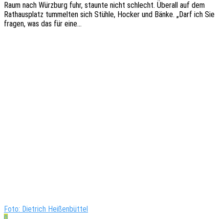
Raum nach Würz­burg fuhr, staun­te nicht schlecht. Über­all auf dem
Rathaus­platz tummel­ten sich Stühle, Hocker und Bänke. „Darf ich Sie
fragen, was das für eine…
Foto: Dietrich Heißenbüttel
0