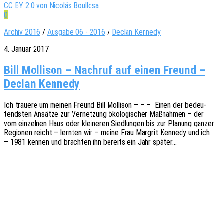
CC BY 2.0 von Nicolás Boullosa
0
Archiv 2016
/
Ausgabe 06 - 2016
/
Declan Kennedy
4. Januar 2017
Bill Mollison – Nachruf auf einen Freund –
Declan Kennedy
Ich traue­re um meinen Freund Bill Molli­son – – – Einen der bedeu­
tends­ten Ansät­ze zur Vernet­zung ökolo­gi­scher Maßnah­men – der
vom einzel­nen Haus oder klei­ne­ren Sied­lun­gen bis zur Planung ganzer
Regio­nen reicht – lern­ten wir – meine Frau Margrit Kenne­dy und ich
– 1981 kennen und brach­ten ihn bereits ein Jahr später…