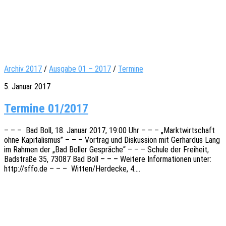
Archiv 2017
/
Ausgabe 01 – 2017
/
Termine
5. Januar 2017
Termine 01/2017
– – – Bad Boll, 18. Januar 2017, 19:00 Uhr – – – „Markt­wirt­schaft
ohne Kapi­ta­lis­mus” – – – Vortrag und Diskus­si­on mit Gerhar­dus Lang
im Rahmen der „Bad Boller Gesprä­che“ – – – Schule der Frei­heit,
Badstra­ße 35, 73087 Bad Boll – – – Weite­re Infor­ma­tio­nen unter:
http://sffo.de – – – Witten/Herdecke, 4.…