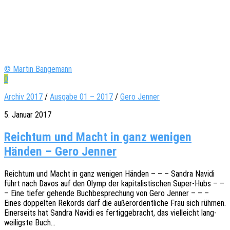
© Martin Bangemann
0
Archiv 2017
/
Ausgabe 01 – 2017
/
Gero Jenner
5. Januar 2017
Reichtum und Macht in ganz wenigen
Händen – Gero Jenner
Reich­tum und Macht in ganz weni­gen Händen – – – Sandra Navidi
führt nach Davos auf den Olymp der kapi­ta­lis­ti­schen Super-Hubs – –
– Eine tiefer gehen­de Buch­be­spre­chung von Gero Jenner – – –
Eines doppel­ten Rekords darf die außer­or­dent­li­che Frau sich rühmen.
Einer­seits hat Sandra Navidi es fertig­ge­bracht, das viel­leicht lang­
wei­ligs­te Buch…