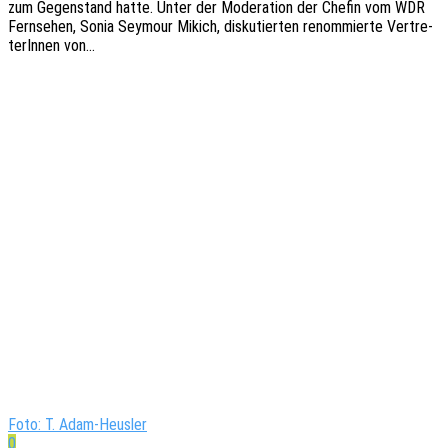
zum Gegen­stand hatte. Unter der Mode­ra­ti­on der Chefin vom WDR
Fern­se­hen, Sonia Seymour Mikich, disku­tier­ten renom­mier­te Vertre­
te­rIn­nen von…
Foto: T. Adam-Heusler
0