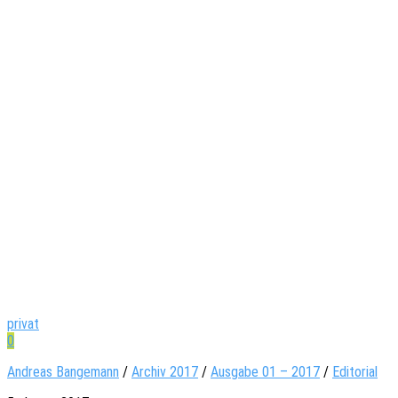
privat
0
Andreas Bangemann
/
Archiv 2017
/
Ausgabe 01 – 2017
/
Editorial