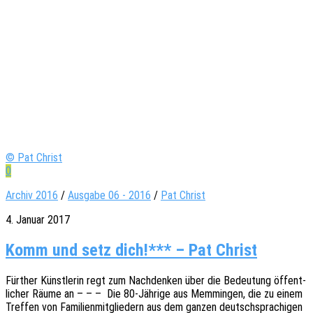
© Pat Christ
0
Archiv 2016
/
Ausgabe 06 - 2016
/
Pat Christ
4. Januar 2017
Komm und setz dich!*** – Pat Christ
Fürther Künst­le­rin regt zum Nach­den­ken über die Bedeu­tung öffent­
li­cher Räume an – – – Die 80-Jähri­­ge aus Memmin­gen, die zu einem
Tref­fen von Fami­li­en­mit­glie­dern aus dem ganzen deutsch­spra­chi­gen