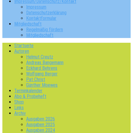
Impressum/Datenschutz/Kontakt
Impressum
Datenschutzerklärung
Kontaktformular
Mitgliedschaft
Regelmäßig fördern
Mitgliedschaft
Startseite
Autoren
Helmut Creutz
Andreas Bangemann
Eckhard Behrens
Wolfgang Berger
Pat Christ
Günther Moewes
Terminkalender
Abo & Probeheft
Shop
Links
Archiv
Ausgaben 2026
Ausgaben 2025
Ausgaben 2024