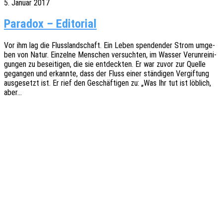
5. Januar 2017
Paradox – Editorial
Vor ihm lag die Fluss­land­schaft. Ein Leben spen­den­der Strom umge­
ben von Natur. Einzel­ne Menschen versuch­ten, im Wasser Verun­rei­ni­
gun­gen zu besei­ti­gen, die sie entdeck­ten. Er war zuvor zur Quelle
gegan­gen und erkann­te, dass der Fluss einer stän­di­gen Vergif­tung
ausge­setzt ist. Er rief den Geschäf­ti­gen zu: „Was Ihr tut ist löblich,
aber…