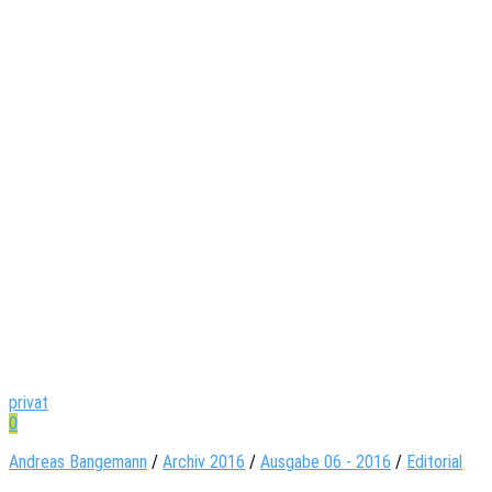
privat
0
Andreas Bangemann
/
Archiv 2016
/
Ausgabe 06 - 2016
/
Editorial