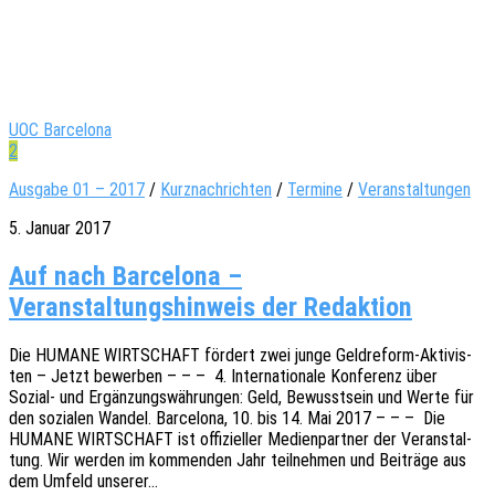
UOC Barcelona
2
Ausgabe 01 – 2017
/
Kurznachrichten
/
Termine
/
Veranstaltungen
5. Januar 2017
Auf nach Barcelona –
Veranstaltungshinweis der Redaktion
Die HUMANE WIRTSCHAFT fördert zwei junge Geld­­re­­form-Akti­­vis­­
ten – Jetzt bewer­ben – – – 4. Inter­na­tio­na­le Konfe­renz über
Sozial- und Ergän­zungs­wäh­run­gen: Geld, Bewusst­sein und Werte für
den sozia­len Wandel. Barce­lo­na, 10. bis 14. Mai 2017 – – – Die
HUMANE WIRTSCHAFT ist offi­zi­el­ler Medi­en­part­ner der Veran­stal­
tung. Wir werden im kommen­den Jahr teil­neh­men und Beiträ­ge aus
dem Umfeld unserer…