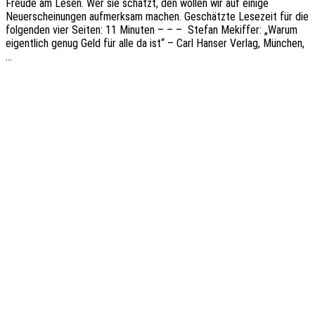
Freude am Lesen. Wer sie schätzt, den wollen wir auf einige
Neuerschei­nun­gen aufmerk­sam machen. Geschätz­te Lese­zeit für die
folgen­den vier Seiten: 11 Minu­ten – – – Stefan Mekif­fer: „Warum
eigent­lich genug Geld für alle da ist“ – Carl Hanser Verlag, München,
…