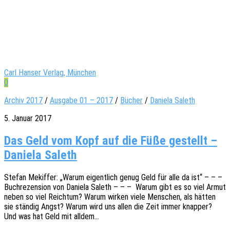
Carl Hanser Verlag, München
0
Archiv 2017
/
Ausgabe 01 – 2017
/
Bücher
/
Daniela Saleth
5. Januar 2017
Das Geld vom Kopf auf die Füße gestellt –
Daniela Saleth
Stefan Mekif­fer: „Warum eigent­lich genug Geld für alle da ist“ – – –
Buch­re­zen­si­on von Danie­la Saleth – – – Warum gibt es so viel Armut
neben so viel Reich­tum? Warum wirken viele Menschen, als hätten
sie stän­dig Angst? Warum wird uns allen die Zeit immer knap­per?
Und was hat Geld mit alldem…