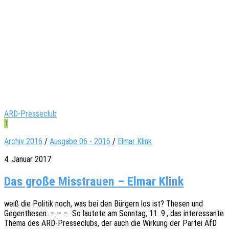
ARD-Presseclub
1
Archiv 2016
/
Ausgabe 06 - 2016
/
Elmar Klink
4. Januar 2017
Das große Misstrauen – Elmar Klink
weiß die Poli­tik noch, was bei den Bürgern los ist? Thesen und
Gegen­the­sen. – – – So laute­te am Sonn­tag, 11. 9., das inter­es­san­te
Thema des ARD-Pres­­se­­clubs, der auch die Wirkung der Partei AfD