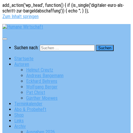
add_action('wp_head', function() { if (is_single('digitaler-euro-als-
schritt-zur-bargeldabschaffung')) { echo '
'; } });
Zum Inhalt springen
Suchen nach:
Startseite
Autoren
Helmut Creutz
Andreas Bangemann
Eckhard Behrens
Wolfgang Berger
Pat Christ
Günther Moewes
Terminkalender
Abo & Probeheft
Shop
Links
Archiv
Ausgaben 2026