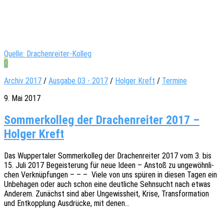
Quelle: Drachenreiter-Kolleg
0
Archiv 2017
/
Ausgabe 03 - 2017
/
Holger Kreft
/
Termine
9. Mai 2017
Sommerkolleg der Drachenreiter 2017 –
Holger Kreft
Das Wupper­ta­ler Sommer­kol­leg der Drachen­rei­ter 2017 vom 3. bis
15. Juli 2017 Begeis­te­rung für neue Ideen – Anstoß zu unge­wöhn­li­
chen Verknüp­fun­gen – – – Viele von uns spüren in diesen Tagen ein
Unbe­ha­gen oder auch schon eine deut­li­che Sehn­sucht nach etwas
Ande­rem. Zunächst sind aber Unge­wiss­heit, Krise, Trans­for­ma­ti­on
und Entkopp­lung Ausdrü­cke, mit denen…