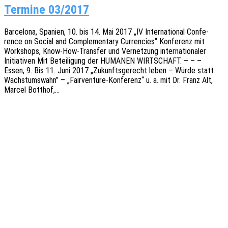
Termine 03/2017
Barce­lo­na, Spani­en, 10. bis 14. Mai 2017 „IV Inter­na­tio­nal Confe­
rence on Social and Comple­men­ta­ry Curren­ci­es“ Konfe­renz mit
Work­shops, Know-How-Tran­s­­fer und Vernet­zung inter­na­tio­na­ler
Initia­ti­ven Mit Betei­li­gung der HUMANEN WIRTSCHAFT. – – –
Essen, 9. Bis 11. Juni 2017 „Zukunfts­ge­recht leben – Würde statt
Wachs­tums­wahn” – „Fair­­ven­­tu­re-Konfe­­renz“ u. a. mit Dr. Franz Alt,
Marcel Botthof,…