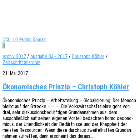
CC0 1.0 Public Domain
0
Archiv 2017
/
Ausgabe 03 - 2017
/
Christoph Köhler
/
Zeitschriftenarchiv
21. Mai 2017
Ökonomisches Prinzip – Christoph Köhler
Ökono­mi­sches Prin­zip – Arbeits­tei­lung – Globa­li­sie­rung: Der Mensch
bleibt auf der Stre­cke – – – Die Volks­wirt­schafts­leh­re geht von
drei, sehr diskus­si­ons­be­dürf­ti­gen Grund­an­nah­men aus: dem
ausschließ­lich auf seinen eige­nen Vorteil bedach­ten homo oeco­no­
mic­us, der Unend­lich­keit der Bedürf­nis­se und der Knapp­heit der
meis­ten Ressour­cen. Wenn diese durch­aus zwei­fel­haf­ten Grund­an­
nah­men zutref­fen, dann erscheint das daraus…