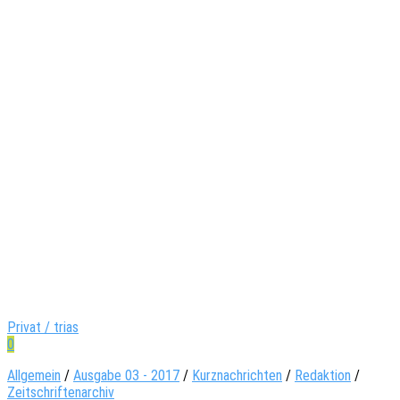
Privat / trias
0
Allgemein
/
Ausgabe 03 - 2017
/
Kurznachrichten
/
Redaktion
/
Zeitschriftenarchiv