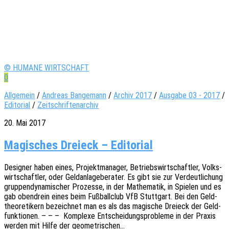
© HUMANE WIRTSCHAFT
0
Allgemein
/
Andreas Bangemann
/
Archiv 2017
/
Ausgabe 03 - 2017
/
Editorial
/
Zeitschriftenarchiv
20. Mai 2017
Magisches Dreieck – Editorial
Desi­gner haben eines, Projekt­ma­na­ger, Betriebs­wirt­schaft­ler, Volks­
wirt­schaft­ler, oder Geld­an­la­ge­be­ra­ter. Es gibt sie zur Verdeut­li­chung
grup­pen­dy­na­mi­scher Prozes­se, in der Mathe­ma­tik, in Spie­len und es
gab oben­drein eines beim Fußball­club VfB Stutt­gart. Bei den Geld­
theo­re­ti­kern bezeich­net man es als das magi­sche Drei­eck der Geld­
funk­tio­nen. – – – Komple­xe Entschei­dungs­pro­ble­me in der Praxis
werden mit Hilfe der geometrischen…