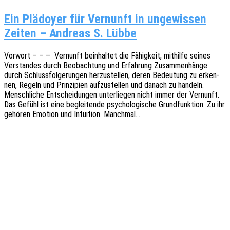
Ein Plädoyer für Vernunft in ungewissen
Zeiten – Andreas S. Lübbe
Vorwort – – – Vernunft beinhal­tet die Fähig­keit, mithil­fe seines
Verstan­des durch Beob­ach­tung und Erfah­rung Zusam­men­hän­ge
durch Schluss­fol­ge­run­gen herzu­stel­len, deren Bedeu­tung zu erken­
nen, Regeln und Prin­zi­pi­en aufzu­stel­len und danach zu handeln.
Mensch­li­che Entschei­dun­gen unter­lie­gen nicht immer der Vernunft.
Das Gefühl ist eine beglei­ten­de psycho­lo­gi­sche Grund­funk­ti­on. Zu ihr
gehö­ren Emoti­on und Intui­ti­on. Manchmal…