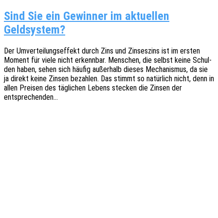
Sind Sie ein Gewinner im aktuellen
Geldsystem?
Der Umver­tei­lungs­ef­fekt durch Zins und Zinses­zins ist im ersten
Moment für viele nicht erkenn­bar. Menschen, die selbst keine Schul­
den haben, sehen sich häufig außer­halb dieses Mecha­nis­mus, da sie
ja direkt keine Zinsen bezah­len. Das stimmt so natür­lich nicht, denn in
allen Prei­sen des tägli­chen Lebens stecken die Zinsen der
entsprechenden…