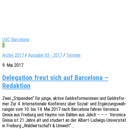
UOC Barcelona
0
Archiv 2017
/
Ausgabe 03 - 2017
/
Termine
9. Mai 2017
Delegation freut sich auf Barcelona –
Redaktion
Zwei „Stipen­di­en“ für junge, aktive Geld­re­for­me­rin­nen und Geld­re­for­
mer Zur 4. Inter­na­tio­na­le Konfe­renz über Sozial- und Ergän­zungs­wäh­
run­gen vom 10. bis 14. Mai 2017 nach Barce­lo­na fahren Vero­ni­ca
Gnisia aus Frei­burg und Haymo von Dahlen aus Jülich – – – Vero­ni­ca
Gnisia ist 21 Jahre alt und studiert an der Albert-Ludwigs-Univer­­­si­­tät
in Frei­burg „Wald­wirt­schaft & Umwelt“.…