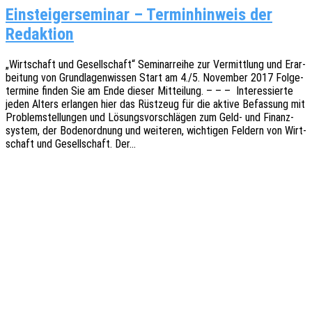
Einsteigerseminar – Terminhinweis der
Redaktion
„Wirt­schaft und Gesell­schaft“ Semi­nar­rei­he zur Vermitt­lung und Erar­
bei­tung von Grund­la­gen­wis­sen Start am 4./5. Novem­ber 2017 Folge­
ter­mi­ne finden Sie am Ende dieser Mittei­lung. – – – Inter­es­sier­te
jeden Alters erlan­gen hier das Rüst­zeug für die aktive Befas­sung mit
Problem­stel­lun­gen und Lösungs­vor­schlä­gen zum Geld- und Finanz­
sys­tem, der Boden­ord­nung und weite­ren, wich­ti­gen Feldern von Wirt­
schaft und Gesell­schaft. Der…