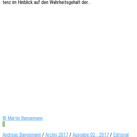
tenz im Hinblick auf den Wahr­heits­ge­halt der…
© Martin Bangemann
0
Andreas Bangemann
/
Archiv 2017
/
Ausgabe 02 - 2017
/
Editorial