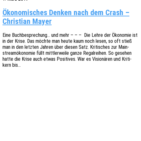
Ökonomisches Denken nach dem Crash –
Christian Mayer
Eine Buch­be­spre­chung… und mehr – – – Die Lehre der Ökono­mie ist
in der Krise. Das möchte man heute kaum noch lesen, so oft stieß
man in den letz­ten Jahren über diesen Satz. Kriti­sches zur Main­
stream­öko­no­mie füllt mitt­ler­wei­le ganze Regal­rei­hen. So gese­hen
hatte die Krise auch etwas Posi­ti­ves. War es Visio­nä­ren und Kriti­
kern bis…