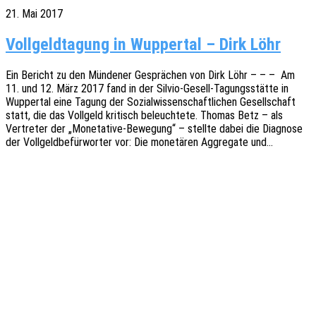
21. Mai 2017
Vollgeldtagung in Wuppertal – Dirk Löhr
Ein Bericht zu den Münde­ner Gesprä­chen von Dirk Löhr – – – Am
11. und 12. März 2017 fand in der Silvio-Gesell-Tagungs­­­stä­t­­te in
Wupper­tal eine Tagung der Sozi­al­wis­sen­schaft­li­chen Gesell­schaft
statt, die das Voll­geld kritisch beleuch­te­te. Thomas Betz – als
Vertre­ter der „Mone­ta­­ti­­ve-Bewe­­gung“ – stell­te dabei die Diagno­se
der Voll­geld­be­für­wor­ter vor: Die mone­tä­ren Aggre­ga­te und…