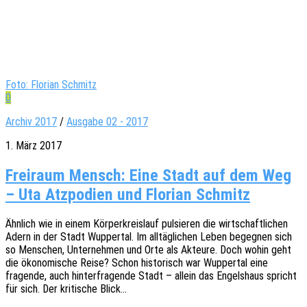
Foto: Florian Schmitz
0
Archiv 2017
/
Ausgabe 02 - 2017
1. März 2017
Freiraum Mensch: Eine Stadt auf dem Weg
– Uta Atzpodien und Florian Schmitz
Ähnlich wie in einem Körper­kreis­lauf pulsie­ren die wirt­schaft­li­chen
Adern in der Stadt Wupper­tal. Im alltäg­li­chen Leben begeg­nen sich
so Menschen, Unter­neh­men und Orte als Akteu­re. Doch wohin geht
die ökono­mi­sche Reise? Schon histo­risch war Wupper­tal eine
fragen­de, auch hinter­fra­gen­de Stadt – allein das Engels­haus spricht
für sich. Der kriti­sche Blick…