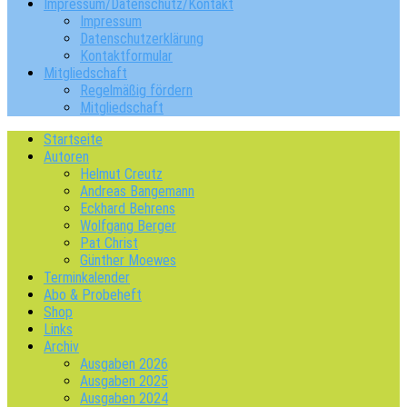
Impressum/Datenschutz/Kontakt
Impressum
Datenschutzerklärung
Kontaktformular
Mitgliedschaft
Regelmäßig fördern
Mitgliedschaft
Startseite
Autoren
Helmut Creutz
Andreas Bangemann
Eckhard Behrens
Wolfgang Berger
Pat Christ
Günther Moewes
Terminkalender
Abo & Probeheft
Shop
Links
Archiv
Ausgaben 2026
Ausgaben 2025
Ausgaben 2024