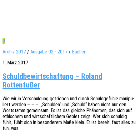
0
Archiv 2017
/
Ausgabe 02 - 2017
/
Bücher
1. März 2017
Schuldbewirtschaftung – Roland
Rottenfußer
Wie wir in Verschul­dung getrie­ben und durch Schuld­ge­füh­le mani­pu­
liert werden – – – „Schul­den“ und „Schuld“ haben nicht nur den
Wort­stamm gemein­sam. Es ist das glei­che Phäno­men, das sich auf
ethi­schem und wirt­schaft­li­chem Gebiet zeigt. Wer sich schul­dig
fühlt, fühlt sich in beson­de­rem Maße klein. Er ist bereit, fast alles zu
tun, was…