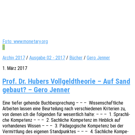
Foto: www.monetary.org
0
Archiv 2017
/
Ausgabe 02 - 2017
/
Bücher
/
Gero Jenner
1. März 2017
Prof. Dr. Hubers Vollgeldtheorie – Auf Sand
gebaut? – Gero Jenner
Eine tiefer gehen­de Buch­be­spre­chung – – – Wissen­schaft­li­che
Arbei­ten lassen eine Beur­tei­lung nach verschie­de­nen Krite­ri­en zu,
von denen ich die folgen­den für wesent­lich halte: – – – 1. Sprach­li­
che Kompe­tenz – – – 2. Sach­li­che Kompe­tenz im Hinblick auf
vorhan­de­nes Wissen – – – 3. Pädago­gi­sche Kompe­tenz bei der
Vermitt­lung des eige­nen Stand­punk­tes – – – 4. Sach­li­che Kompe­