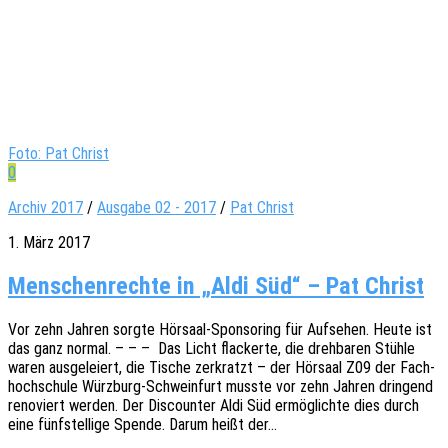
Foto: Pat Christ
0
Archiv 2017
/
Ausgabe 02 - 2017
/
Pat Christ
1. März 2017
Menschenrechte in „Aldi Süd“ – Pat Christ
Vor zehn Jahren sorgte Hörsaal-Spon­­so­ring für Aufse­hen. Heute ist
das ganz normal. – – – Das Licht flacker­te, die dreh­ba­ren Stühle
waren ausge­lei­ert, die Tische zerkratzt – der Hörsaal Z09 der Fach­
hoch­schu­le Würz­­burg-Schwein­­furt musste vor zehn Jahren drin­gend
reno­viert werden. Der Discoun­ter Aldi Süd ermög­lich­te dies durch
eine fünf­stel­li­ge Spende. Darum heißt der…