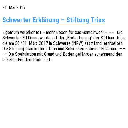
21. Mai 2017
Schwerter Erklärung – Stiftung Trias
Eigen­tum verpflich­tet – mehr Boden für das Gemein­wohl – – – Die
Schwer­ter Erklä­rung wurde auf der „Boden­ta­gung“ der Stif­tung trias,
die am 30./31. März 2017 in Schwer­te (NRW) statt­fand, erar­bei­tet.
Die Stif­tung trias ist Initia­to­rin und Schirm­her­rin dieser Erklä­rung. – –
– Die Speku­la­ti­on mit Grund und Boden gefähr­det zuneh­mend den
sozia­len Frie­den. Boden ist…