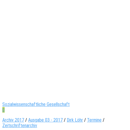
Sozialwissenschaftliche Gesellschaft
0
Archiv 2017
/
Ausgabe 03 - 2017
/
Dirk Löhr
/
Termine
/
Zeitschriftenarchiv