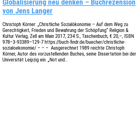
Globalisierung neu denken – Buchrezension
von Jens Langer
Chris­toph Körner: „Christ­li­che Sozi­al­öko­no­mie – Auf dem Weg zu
Gerech­tig­keit, Frie­den und Bewah­rung der Schöp­fung“ Reli­gi­on &
Kultur Verlag, Zell am Main 2017, 234 S., Taschen­buch, € 20,–, ISBN
978–3‑93389–129‑7 https://buch-findr.de/buecher/christliche-
sozialoekonomie/ – – – Ausge­rech­net 1989 reich­te Chris­toph
Körner, Autor des vorzu­stel­len­den Buches, seine Disser­ta­ti­on bei der
Univer­si­tät Leip­zig ein. „Not und…