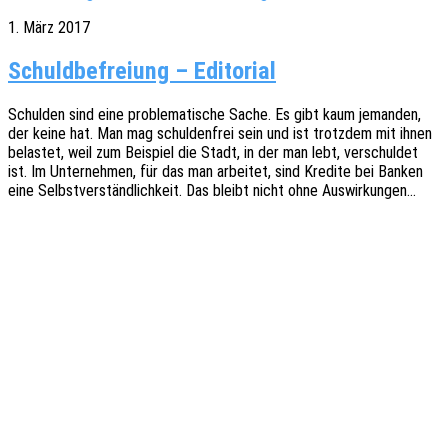
1. März 2017
Schuldbefreiung – Editorial
Schul­den sind eine proble­ma­ti­sche Sache. Es gibt kaum jeman­den,
der keine hat. Man mag schul­den­frei sein und ist trotz­dem mit ihnen
belas­tet, weil zum Beispiel die Stadt, in der man lebt, verschul­det
ist. Im Unter­neh­men, für das man arbei­tet, sind Kredi­te bei Banken
eine Selbst­ver­ständ­lich­keit. Das bleibt nicht ohne Auswirkungen…