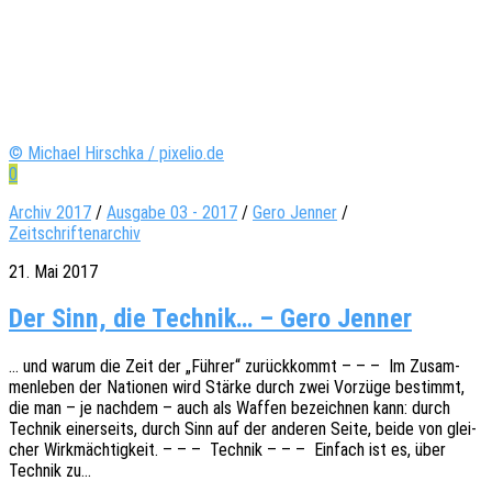
© Michael Hirschka / pixelio.de
0
Archiv 2017
/
Ausgabe 03 - 2017
/
Gero Jenner
/
Zeitschriftenarchiv
21. Mai 2017
Der Sinn, die Technik… – Gero Jenner
… und warum die Zeit der „Führer“ zurück­kommt – – – Im Zusam­
men­le­ben der Natio­nen wird Stärke durch zwei Vorzü­ge bestimmt,
die man – je nach­dem – auch als Waffen bezeich­nen kann: durch
Tech­nik einer­seits, durch Sinn auf der ande­ren Seite, beide von glei­
cher Wirk­mäch­tig­keit. – – – Tech­nik – – – Einfach ist es, über
Tech­nik zu…