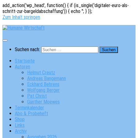
add_action('wp_head', function() { if (is_single('digitaler-euro-als-
schritt-zur-bargeldabschaffung')) { echo '
'; } });
Zum Inhalt springen
Suchen nach:
Startseite
Autoren
Helmut Creutz
Andreas Bangemann
Eckhard Behrens
Wolfgang Berger
Pat Christ
Günther Moewes
Terminkalender
Abo & Probeheft
Shop
Links
Archiv
Ausgaben 2026