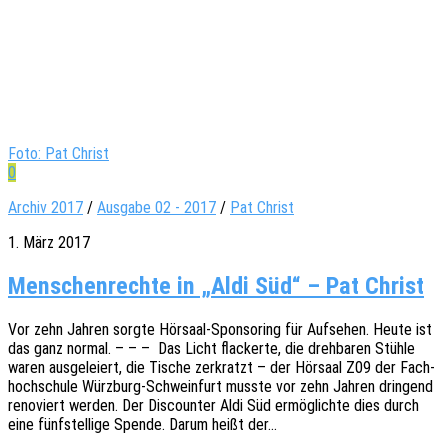
Foto: Pat Christ
0
Archiv 2017
/
Ausgabe 02 - 2017
/
Pat Christ
1. März 2017
Menschenrechte in „Aldi Süd“ – Pat Christ
Vor zehn Jahren sorgte Hörsaal-Spon­­so­ring für Aufse­hen. Heute ist
das ganz normal. – – – Das Licht flacker­te, die dreh­ba­ren Stühle
waren ausge­lei­ert, die Tische zerkratzt – der Hörsaal Z09 der Fach­
hoch­schu­le Würz­­burg-Schwein­­furt musste vor zehn Jahren drin­gend
reno­viert werden. Der Discoun­ter Aldi Süd ermög­lich­te dies durch
eine fünf­stel­li­ge Spende. Darum heißt der…