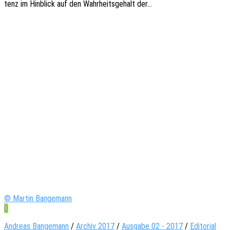
tenz im Hinblick auf den Wahr­heits­ge­halt der…
© Martin Bangemann
0
Andreas Bangemann
/
Archiv 2017
/
Ausgabe 02 - 2017
/
Editorial