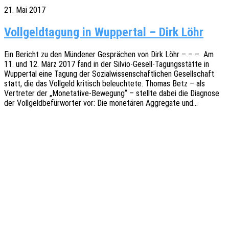
21. Mai 2017
Vollgeldtagung in Wuppertal – Dirk Löhr
Ein Bericht zu den Münde­ner Gesprä­chen von Dirk Löhr – – – Am
11. und 12. März 2017 fand in der Silvio-Gesell-Tagungs­­­stä­t­­te in
Wupper­tal eine Tagung der Sozi­al­wis­sen­schaft­li­chen Gesell­schaft
statt, die das Voll­geld kritisch beleuch­te­te. Thomas Betz – als
Vertre­ter der „Mone­ta­­ti­­ve-Bewe­­gung“ – stell­te dabei die Diagno­se
der Voll­geld­be­für­wor­ter vor: Die mone­tä­ren Aggre­ga­te und…