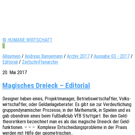
© HUMANE WIRTSCHAFT
0
Allgemein
/
Andreas Bangemann
/
Archiv 2017
/
Ausgabe 03 - 2017
/
Editorial
/
Zeitschriftenarchiv
20. Mai 2017
Magisches Dreieck – Editorial
Desi­gner haben eines, Projekt­ma­na­ger, Betriebs­wirt­schaft­ler, Volks­
wirt­schaft­ler, oder Geld­an­la­ge­be­ra­ter. Es gibt sie zur Verdeut­li­chung
grup­pen­dy­na­mi­scher Prozes­se, in der Mathe­ma­tik, in Spie­len und es
gab oben­drein eines beim Fußball­club VfB Stutt­gart. Bei den Geld­
theo­re­ti­kern bezeich­net man es als das magi­sche Drei­eck der Geld­
funk­tio­nen. – – – Komple­xe Entschei­dungs­pro­ble­me in der Praxis
werden mit Hilfe der geometrischen…