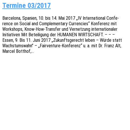
Termine 03/2017
Barce­lo­na, Spani­en, 10. bis 14. Mai 2017 „IV Inter­na­tio­nal Confe­
rence on Social and Comple­men­ta­ry Curren­ci­es“ Konfe­renz mit
Work­shops, Know-How-Tran­s­­fer und Vernet­zung inter­na­tio­na­ler
Initia­ti­ven Mit Betei­li­gung der HUMANEN WIRTSCHAFT. – – –
Essen, 9. Bis 11. Juni 2017 „Zukunfts­ge­recht leben – Würde statt
Wachs­tums­wahn” – „Fair­­ven­­tu­re-Konfe­­renz“ u. a. mit Dr. Franz Alt,
Marcel Botthof,…