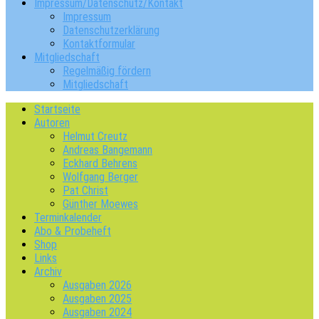
Impressum/Datenschutz/Kontakt
Impressum
Datenschutzerklärung
Kontaktformular
Mitgliedschaft
Regelmäßig fördern
Mitgliedschaft
Startseite
Autoren
Helmut Creutz
Andreas Bangemann
Eckhard Behrens
Wolfgang Berger
Pat Christ
Günther Moewes
Terminkalender
Abo & Probeheft
Shop
Links
Archiv
Ausgaben 2026
Ausgaben 2025
Ausgaben 2024