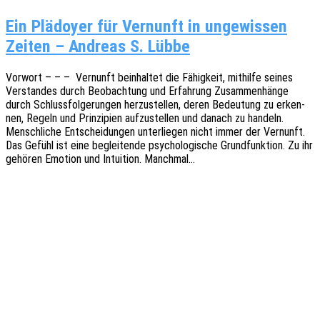
Ein Plädoyer für Vernunft in ungewissen
Zeiten – Andreas S. Lübbe
Vorwort – – – Vernunft beinhal­tet die Fähig­keit, mithil­fe seines
Verstan­des durch Beob­ach­tung und Erfah­rung Zusam­men­hän­ge
durch Schluss­fol­ge­run­gen herzu­stel­len, deren Bedeu­tung zu erken­
nen, Regeln und Prin­zi­pi­en aufzu­stel­len und danach zu handeln.
Mensch­li­che Entschei­dun­gen unter­lie­gen nicht immer der Vernunft.
Das Gefühl ist eine beglei­ten­de psycho­lo­gi­sche Grund­funk­ti­on. Zu ihr
gehö­ren Emoti­on und Intui­ti­on. Manchmal…