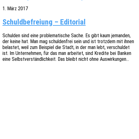
1. März 2017
Schuldbefreiung – Editorial
Schul­den sind eine proble­ma­ti­sche Sache. Es gibt kaum jeman­den,
der keine hat. Man mag schul­den­frei sein und ist trotz­dem mit ihnen
belas­tet, weil zum Beispiel die Stadt, in der man lebt, verschul­det
ist. Im Unter­neh­men, für das man arbei­tet, sind Kredi­te bei Banken
eine Selbst­ver­ständ­lich­keit. Das bleibt nicht ohne Auswirkungen…