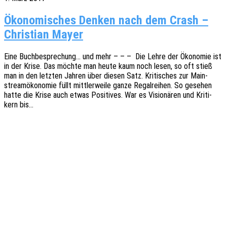
Ökonomisches Denken nach dem Crash –
Christian Mayer
Eine Buch­be­spre­chung… und mehr – – – Die Lehre der Ökono­mie ist
in der Krise. Das möchte man heute kaum noch lesen, so oft stieß
man in den letz­ten Jahren über diesen Satz. Kriti­sches zur Main­
stream­öko­no­mie füllt mitt­ler­wei­le ganze Regal­rei­hen. So gese­hen
hatte die Krise auch etwas Posi­ti­ves. War es Visio­nä­ren und Kriti­
kern bis…