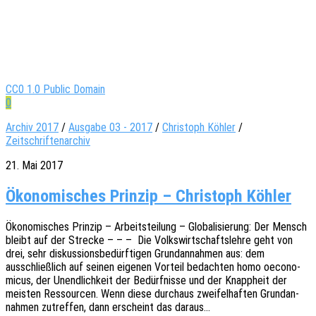
CC0 1.0 Public Domain
0
Archiv 2017
/
Ausgabe 03 - 2017
/
Christoph Köhler
/
Zeitschriftenarchiv
21. Mai 2017
Ökonomisches Prinzip – Christoph Köhler
Ökono­mi­sches Prin­zip – Arbeits­tei­lung – Globa­li­sie­rung: Der Mensch
bleibt auf der Stre­cke – – – Die Volks­wirt­schafts­leh­re geht von
drei, sehr diskus­si­ons­be­dürf­ti­gen Grund­an­nah­men aus: dem
ausschließ­lich auf seinen eige­nen Vorteil bedach­ten homo oeco­no­
mic­us, der Unend­lich­keit der Bedürf­nis­se und der Knapp­heit der
meis­ten Ressour­cen. Wenn diese durch­aus zwei­fel­haf­ten Grund­an­
nah­men zutref­fen, dann erscheint das daraus…