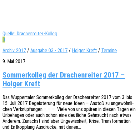
Quelle: Drachenreiter-Kolleg
0
Archiv 2017
/
Ausgabe 03 - 2017
/
Holger Kreft
/
Termine
9. Mai 2017
Sommerkolleg der Drachenreiter 2017 –
Holger Kreft
Das Wupper­ta­ler Sommer­kol­leg der Drachen­rei­ter 2017 vom 3. bis
15. Juli 2017 Begeis­te­rung für neue Ideen – Anstoß zu unge­wöhn­li­
chen Verknüp­fun­gen – – – Viele von uns spüren in diesen Tagen ein
Unbe­ha­gen oder auch schon eine deut­li­che Sehn­sucht nach etwas
Ande­rem. Zunächst sind aber Unge­wiss­heit, Krise, Trans­for­ma­ti­on
und Entkopp­lung Ausdrü­cke, mit denen…