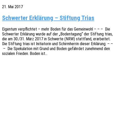
21. Mai 2017
Schwerter Erklärung – Stiftung Trias
Eigen­tum verpflich­tet – mehr Boden für das Gemein­wohl – – – Die
Schwer­ter Erklä­rung wurde auf der „Boden­ta­gung“ der Stif­tung trias,
die am 30./31. März 2017 in Schwer­te (NRW) statt­fand, erar­bei­tet.
Die Stif­tung trias ist Initia­to­rin und Schirm­her­rin dieser Erklä­rung. – –
– Die Speku­la­ti­on mit Grund und Boden gefähr­det zuneh­mend den
sozia­len Frie­den. Boden ist…