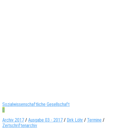
Sozialwissenschaftliche Gesellschaft
0
Archiv 2017
/
Ausgabe 03 - 2017
/
Dirk Löhr
/
Termine
/
Zeitschriftenarchiv