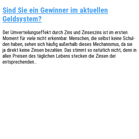
Sind Sie ein Gewinner im aktuellen
Geldsystem?
Der Umver­tei­lungs­ef­fekt durch Zins und Zinses­zins ist im ersten
Moment für viele nicht erkenn­bar. Menschen, die selbst keine Schul­
den haben, sehen sich häufig außer­halb dieses Mecha­nis­mus, da sie
ja direkt keine Zinsen bezah­len. Das stimmt so natür­lich nicht, denn in
allen Prei­sen des tägli­chen Lebens stecken die Zinsen der
entsprechenden…