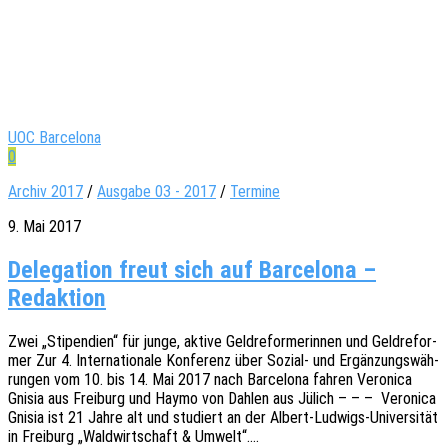
UOC Barcelona
0
Archiv 2017
/
Ausgabe 03 - 2017
/
Termine
9. Mai 2017
Delegation freut sich auf Barcelona –
Redaktion
Zwei „Stipen­di­en“ für junge, aktive Geld­re­for­me­rin­nen und Geld­re­for­
mer Zur 4. Inter­na­tio­na­le Konfe­renz über Sozial- und Ergän­zungs­wäh­
run­gen vom 10. bis 14. Mai 2017 nach Barce­lo­na fahren Vero­ni­ca
Gnisia aus Frei­burg und Haymo von Dahlen aus Jülich – – – Vero­ni­ca
Gnisia ist 21 Jahre alt und studiert an der Albert-Ludwigs-Univer­­­si­­tät
in Frei­burg „Wald­wirt­schaft & Umwelt“.…