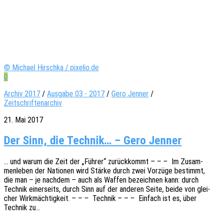
© Michael Hirschka / pixelio.de
0
Archiv 2017
/
Ausgabe 03 - 2017
/
Gero Jenner
/
Zeitschriftenarchiv
21. Mai 2017
Der Sinn, die Technik… – Gero Jenner
… und warum die Zeit der „Führer“ zurück­kommt – – – Im Zusam­
men­le­ben der Natio­nen wird Stärke durch zwei Vorzü­ge bestimmt,
die man – je nach­dem – auch als Waffen bezeich­nen kann: durch
Tech­nik einer­seits, durch Sinn auf der ande­ren Seite, beide von glei­
cher Wirk­mäch­tig­keit. – – – Tech­nik – – – Einfach ist es, über
Tech­nik zu…