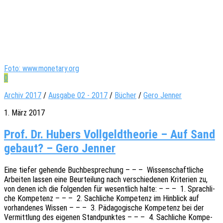
Foto: www.monetary.org
0
Archiv 2017
/
Ausgabe 02 - 2017
/
Bücher
/
Gero Jenner
1. März 2017
Prof. Dr. Hubers Vollgeldtheorie – Auf Sand
gebaut? – Gero Jenner
Eine tiefer gehen­de Buch­be­spre­chung – – – Wissen­schaft­li­che
Arbei­ten lassen eine Beur­tei­lung nach verschie­de­nen Krite­ri­en zu,
von denen ich die folgen­den für wesent­lich halte: – – – 1. Sprach­li­
che Kompe­tenz – – – 2. Sach­li­che Kompe­tenz im Hinblick auf
vorhan­de­nes Wissen – – – 3. Pädago­gi­sche Kompe­tenz bei der
Vermitt­lung des eige­nen Stand­punk­tes – – – 4. Sach­li­che Kompe­