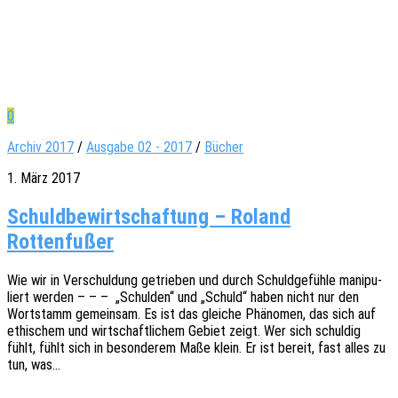
0
Archiv 2017
/
Ausgabe 02 - 2017
/
Bücher
1. März 2017
Schuldbewirtschaftung – Roland
Rottenfußer
Wie wir in Verschul­dung getrie­ben und durch Schuld­ge­füh­le mani­pu­
liert werden – – – „Schul­den“ und „Schuld“ haben nicht nur den
Wort­stamm gemein­sam. Es ist das glei­che Phäno­men, das sich auf
ethi­schem und wirt­schaft­li­chem Gebiet zeigt. Wer sich schul­dig
fühlt, fühlt sich in beson­de­rem Maße klein. Er ist bereit, fast alles zu
tun, was…