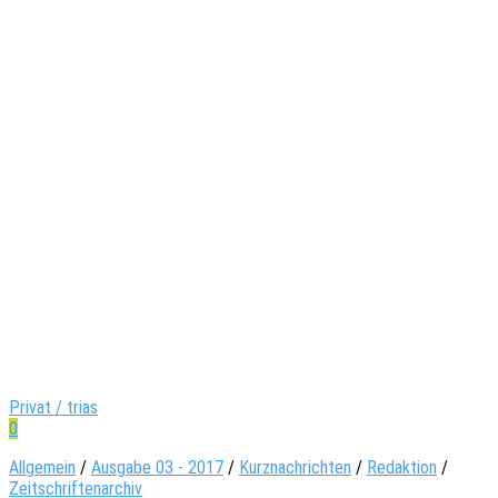
Privat / trias
0
Allgemein
/
Ausgabe 03 - 2017
/
Kurznachrichten
/
Redaktion
/
Zeitschriftenarchiv