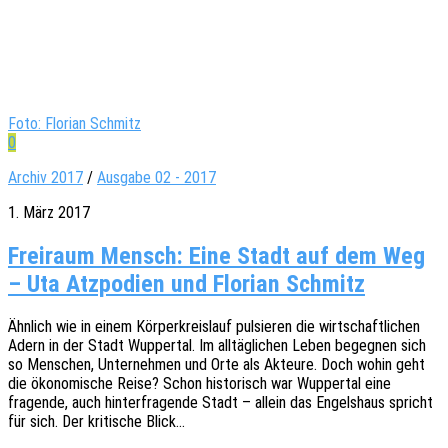
Foto: Florian Schmitz
0
Archiv 2017
/
Ausgabe 02 - 2017
1. März 2017
Freiraum Mensch: Eine Stadt auf dem Weg
– Uta Atzpodien und Florian Schmitz
Ähnlich wie in einem Körper­kreis­lauf pulsie­ren die wirt­schaft­li­chen
Adern in der Stadt Wupper­tal. Im alltäg­li­chen Leben begeg­nen sich
so Menschen, Unter­neh­men und Orte als Akteu­re. Doch wohin geht
die ökono­mi­sche Reise? Schon histo­risch war Wupper­tal eine
fragen­de, auch hinter­fra­gen­de Stadt – allein das Engels­haus spricht
für sich. Der kriti­sche Blick…