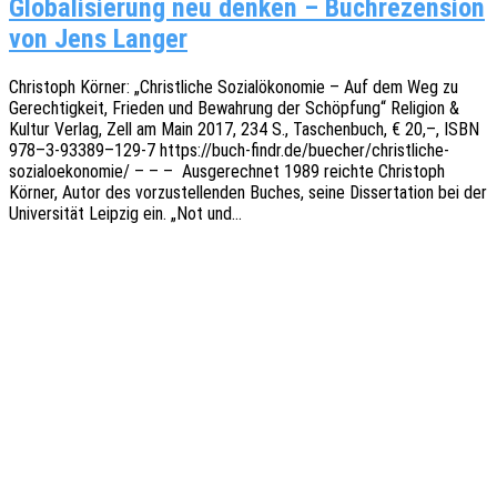
Globalisierung neu denken – Buchrezension
von Jens Langer
Chris­toph Körner: „Christ­li­che Sozi­al­öko­no­mie – Auf dem Weg zu
Gerech­tig­keit, Frie­den und Bewah­rung der Schöp­fung“ Reli­gi­on &
Kultur Verlag, Zell am Main 2017, 234 S., Taschen­buch, € 20,–, ISBN
978–3‑93389–129‑7 https://buch-findr.de/buecher/christliche-
sozialoekonomie/ – – – Ausge­rech­net 1989 reich­te Chris­toph
Körner, Autor des vorzu­stel­len­den Buches, seine Disser­ta­ti­on bei der
Univer­si­tät Leip­zig ein. „Not und…