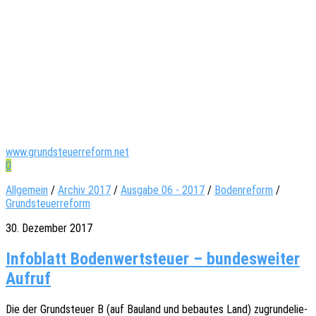
www.grundsteuerreform.net
0
Allgemein
/
Archiv 2017
/
Ausgabe 06 - 2017
/
Bodenreform
/
Grundsteuerreform
30. Dezember 2017
Info­blatt Boden­wert­steu­er – bun­des­wei­ter
Aufruf
Die der Grund­steu­er B (auf Bauland und bebau­tes Land) zugrun­de­lie­