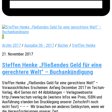
2
Archiv 2017
/
Ausgabe 06 - 2017
/
Bücher
/
Steffen Henke
21. November 2017
Steffen Henke „Fließendes Geld für eine
gerechtere Welt“ – Buchankündigung
Stef­fen Henke: „Flie­ßen­des Geld für eine gerech­te­re Welt“ –
Voraus­sicht­li­ches Erschei­nen: Anfang Dezem­ber 2017 im Tectum-
Verlag; 464 Seiten mit 44 Abbil­dun­gen – Verlags­web­sei­te:
http://www.tectum-verlag.de (weite­re Infos wie Preis, ISBN und
Ausfüh­rung stan­den bei Druck­le­gung unse­rer Zeit­schrift noch
nicht fest) – – – Wir brau­chen ein ande­res Geld­sys­tem, wenn wir
die Heraus­for­de­run­gen unse­rer Zeit…