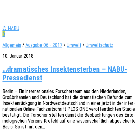
© NABU
0
Allgemein
/
Ausgabe 06 - 2017
/
Umwelt
/
Umweltschutz
10. Januar 2018
…dramatisches Insektensterben – NABU-
Pressedienst
Berlin – Ein inter­na­tio­na­les Forscher­team aus den Nieder­lan­den,
Groß­bri­tan­ni­en und Deutsch­land hat die drama­ti­schen Befun­de zum
Insek­ten­rück­gang in Nord­west­deutsch­land in einer jetzt in der inter­
na­tio­na­len Online-Fach­­zei­t­­schrift PLOS ONE veröf­fent­lich­ten Studie
bestä­tigt. Die Forscher stell­ten damit die Beob­ach­tun­gen des Ento­
mo­lo­gi­schen Vereins Krefeld auf eine wissen­schaft­lich abge­si­cher­te
Basis. So ist mit den…