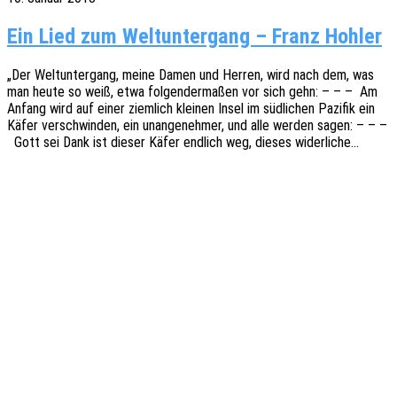
Ein Lied zum Weltuntergang – Franz Hohler
„Der Welt­un­ter­gang, meine Damen und Herren, wird nach dem, was
man heute so weiß, etwa folgen­der­ma­ßen vor sich gehn: – – – Am
Anfang wird auf einer ziem­lich klei­nen Insel im südli­chen Pazi­fik ein
Käfer verschwin­den, ein unan­ge­neh­mer, und alle werden sagen: – – –
Gott sei Dank ist dieser Käfer endlich weg, dieses widerliche…