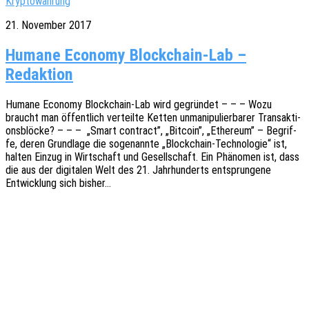
Kryptowährung
21. November 2017
Humane Economy Blockchain-Lab –
Redaktion
Humane Econo­my Block­chain-Lab wird gegrün­det – – – Wozu
braucht man öffent­lich verteil­te Ketten unma­ni­pu­lier­ba­rer Trans­ak­ti­
ons­blö­cke? – – – „Smart contract”, „Bitco­in”, „Ethe­re­um” – Begrif­
fe, deren Grund­la­ge die soge­nann­te „Block­chain-Tech­­no­­lo­­gie“ ist,
halten Einzug in Wirt­schaft und Gesell­schaft. Ein Phäno­men ist, dass
die aus der digi­ta­len Welt des 21. Jahr­hun­derts entsprun­ge­ne
Entwick­lung sich bisher…