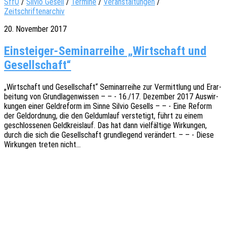
SffO
/
Silvio Gesell
/
Termine
/
Veranstaltungen
/
Zeitschriftenarchiv
20. November 2017
Einsteiger-Seminarreihe „Wirtschaft und
Gesellschaft“
„Wirt­schaft und Gesell­schaft“ Semi­nar­rei­he zur Vermitt­lung und Erar­
bei­tung von Grund­la­gen­wis­sen – – - 16./17. Dezem­ber 2017 Auswir­
kun­gen einer Geld­re­form im Sinne Silvio Gesells – – - Eine Reform
der Geld­ord­nung, die den Geld­um­lauf verste­tigt, führt zu einem
geschlos­se­nen Geld­kreis­lauf. Das hat dann viel­fäl­ti­ge Wirkun­gen,
durch die sich die Gesell­schaft grund­le­gend verän­dert. – – - Diese
Wirkun­gen treten nicht…