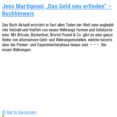
Jens Martignoni „Das Geld neu erfinden“ –
Buchhinweis
Das Buch Aktu­ell entsteht in fast allen Teilen der Welt eine unglaub­li­
che Viel­zahl und Viel­falt von neuen Währungs formen und Geld­sys­te­
men. Mit Bitco­in, Bücher­bon, Bris­tol Pound & Co. gibt es eine ganze
Reihe von alter­na­ti­ven Geld- und Währungs­mo­del­len, welche bereits
über die Pionier- und Expe­ri­men­tier­pha­se hinaus sind. – – – Die
neuen Währungen…
© Martin Bangemann