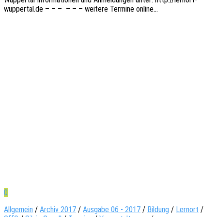
wuppertal.de – – – – – – weite­re Termi­ne online…
0
Allgemein
/
Archiv 2017
/
Ausgabe 06 - 2017
/
Bildung
/
Lernort
/