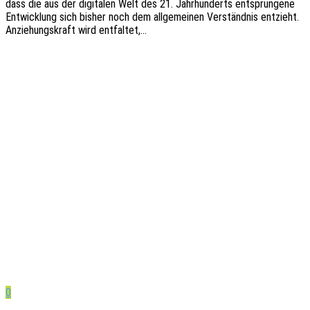
dass die aus der digi­ta­len Welt des 21. Jahr­hun­derts entsprun­ge­ne
Entwick­lung sich bisher noch dem allge­mei­nen Verständ­nis entzieht.
Anzie­hungs­kraft wird entfaltet,…
0