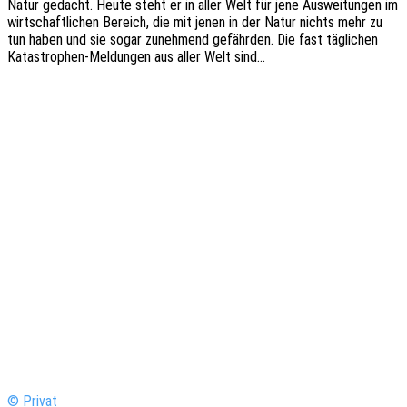
Natur gedacht. Heute steht er in aller Welt für jene Auswei­tun­gen im
wirt­schaft­li­chen Bereich, die mit jenen in der Natur nichts mehr zu
tun haben und sie sogar zuneh­mend gefähr­den. Die fast tägli­chen
Kata­s­tro­­phen-Meldun­­gen aus aller Welt sind…
© Privat