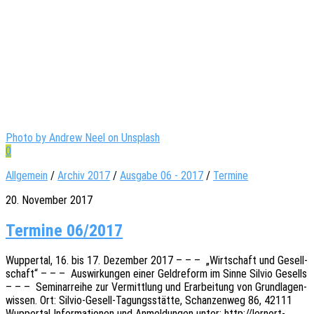
Photo by Andrew Neel on Unsplash
0
Allgemein
/
Archiv 2017
/
Ausgabe 06 - 2017
/
Termine
20. November 2017
Termine 06/2017
Wupper­tal, 16. bis 17. Dezem­ber 2017 – – – „Wirt­schaft und Gesell­
schaft“ – – – Auswir­kun­gen einer Geld­re­form im Sinne Silvio Gesells
– – – Semi­nar­rei­he zur Vermitt­lung und Erar­bei­tung von Grund­la­gen­
wis­sen. Ort: Silvio-Gesell-Tagungs­­­stä­t­­te, Schan­zen­weg 86, 42111
Wupper­tal Infor­ma­tio­nen und Anmel­dun­gen unter: http://lernort-