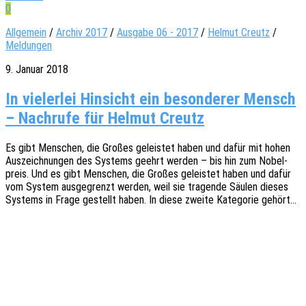
0
Allgemein
/
Archiv 2017
/
Ausgabe 06 - 2017
/
Helmut Creutz
/
Meldungen
9. Januar 2018
In vielerlei Hinsicht ein besonderer Mensch
– Nachrufe für Helmut Creutz
Es gibt Menschen, die Großes geleis­tet haben und dafür mit hohen
Auszeich­nun­gen des Systems geehrt werden – bis hin zum Nobel­
preis. Und es gibt Menschen, die Großes geleis­tet haben und dafür
vom System ausge­grenzt werden, weil sie tragen­de Säulen dieses
Systems in Frage gestellt haben. In diese zweite Kate­go­rie gehört…