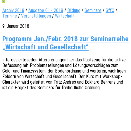
0
Archiv 2018
/
Ausgabe 01 - 2018
/
Bildung
/
Seminare
/
SffO
/
Termine
/
Veranstaltungen
/
Wirtschaft
9. Januar 2018
Programm Jan./Febr. 2018 zur Seminarreihe
„Wirtschaft und Gesellschaft“
Inter­es­sier­te jeden Alters erlan­gen hier das Rüst­zeug für die aktive
Befas­sung mit Problem­stel­lun­gen und Lösungs­vor­schlä­gen zum
Geld- und Finanz­sys­tem, der Boden­ord­nung und weite­ren, wich­ti­gen
Feldern von Wirt­schaft und Gesell­schaft. Der Kurs mit Work­­shop-
Charak­­ter wird gelei­tet von Fritz Andres und Eckhard Behrens und
ist ein Projekt des Semi­nars für frei­heit­li­che Ordnung…