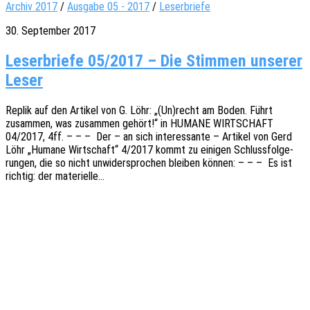
Archiv 2017
/
Ausgabe 05 - 2017
/
Leserbriefe
30. September 2017
Leserbriefe 05/2017 – Die Stimmen unserer
Leser
Replik auf den Arti­kel von G. Löhr: „(Un)recht am Boden. Führt
zusam­men, was zusam­men gehört!“ in HUMANE WIRTSCHAFT
04/2017, 4ff. – – – Der – an sich inter­es­san­te – Arti­kel von Gerd
Löhr „Humane Wirt­schaft“ 4/2017 kommt zu eini­gen Schluss­fol­ge­
run­gen, die so nicht unwi­der­spro­chen blei­ben können: – – – Es ist
rich­tig: der materielle…