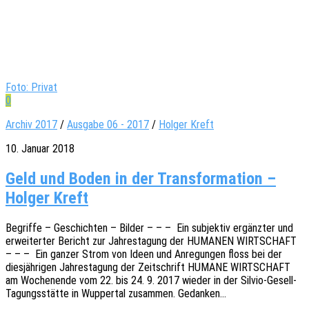
Foto: Privat
0
Archiv 2017
/
Ausgabe 06 - 2017
/
Holger Kreft
10. Januar 2018
Geld und Boden in der Transformation –
Holger Kreft
Begrif­fe – Geschich­ten – Bilder – – – Ein subjek­tiv ergänzter und
erwei­ter­ter Bericht zur Jahres­ta­gung der HUMANEN WIRTSCHAFT
– – – Ein ganzer Strom von Ideen und Anre­gun­gen floss bei der
dies­jäh­ri­gen Jahres­ta­gung der Zeit­schrift HUMANE WIRTSCHAFT
am Wochen­en­de vom 22. bis 24. 9. 2017 wieder in der Silvio-Gesell-
Tagungs­­­stä­t­­te in Wupper­tal zusam­men. Gedanken…