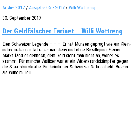
Archiv 2017
/
Ausgabe 05 - 2017
/
Willi Wottreng
30. September 2017
Der Geldfälscher Farinet – Willi Wottreng
Eien Schwei­zer Legen­de – – – Er hat Münzen geprägt wie ein Klein­
in­dus­tri­el­ler nur tat er es näch­tens und ohne Bewil­li­gung. Seinen
Markt fand er dennoch, dem Geld sieht man nicht an, woher es
stammt. Für manche Walli­ser war er ein Wider­stands­kämp­fer gegen
die Staats­bü­ro­kra­tie. Ein heim­li­cher Schwei­zer Natio­nal­held. Besser
als Wilhelm Tell.…