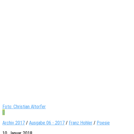
Foto: Christian Altorfer
0
Archiv 2017
/
Ausgabe 06 - 2017
/
Franz Hohler
/
Poesie
10. Januar 2018