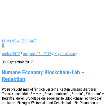
HUMANE WIRTSCHAFT
0
Archiv 2017
/
Ausgabe 05 - 2017
/
Kryptowährung
30. September 2017
Humane Economy Blockchain-Lab –
Redaktion
Wozu braucht man öffent­lich verteil­te Ketten unma­ni­pu­lier­ba­rer
Trans­ak­ti­ons­blö­cke? – – – „Smart contract”, „Bitco­in”, „Ethe­re­um” –
Begrif­fe, deren Grund­la­ge die soge­nann­te „Block­chain-Tech­­no­­lo­­gie“
ist, halten Einzug in Wirt­schaft und Gesell­schaft. Ein Phäno­men ist,