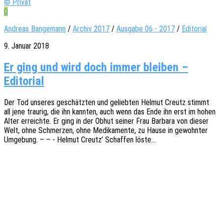
© Privat
0
Andreas Bangemann
/
Archiv 2017
/
Ausgabe 06 - 2017
/
Editorial
9. Januar 2018
Er ging und wird doch immer blei­ben –
Editorial
Der Tod unse­res geschätz­ten und gelieb­ten Helmut Creutz stimmt
all jene trau­rig, die ihn kann­ten, auch wenn das Ende ihn erst im hohen
Alter erreich­te. Er ging in der Obhut seiner Frau Barba­ra von dieser
Welt, ohne Schmer­zen, ohne Medi­ka­men­te, zu Hause in gewohn­ter
Umge­bung. – – - Helmut Creutz’ Schaf­fen löste…