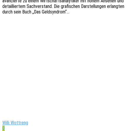
avan­cier­te zu einem Wirt­schafts­ana­ly­ti­ker mit hohem Anse­hen und
detail­lier­tem Sach­ver­stand. Die grafi­schen Darstel­lun­gen erlang­ten
durch sein Buch „Das Geldsyndrom“…
Willi Wottreng
0