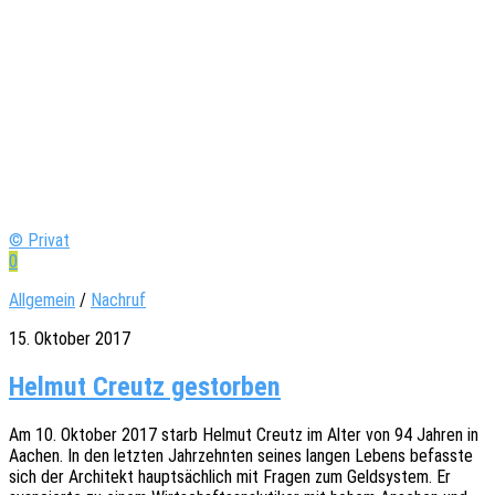
© Privat
0
Allgemein
/
Nachruf
15. Oktober 2017
Helmut Creutz gestorben
Am 10. Okto­ber 2017 starb Helmut Creutz im Alter von 94 Jahren in
Aachen. In den letz­ten Jahr­zehn­ten seines langen Lebens befass­te
sich der Archi­tekt haupt­säch­lich mit Fragen zum Geld­sys­tem. Er