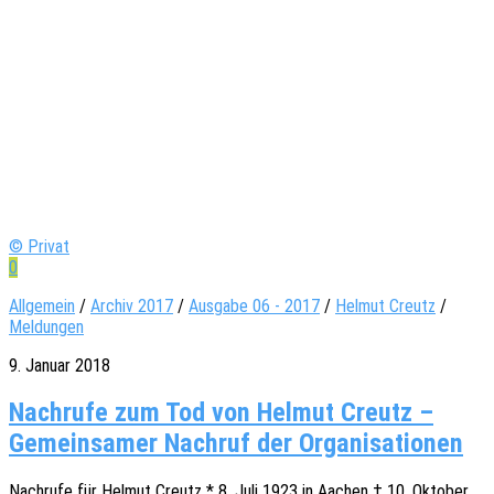
© Privat
0
Allgemein
/
Archiv 2017
/
Ausgabe 06 - 2017
/
Helmut Creutz
/
Meldungen
9. Januar 2018
Nach­ru­fe zum Tod von Hel­mut Creutz –
Gemein­sa­mer Nach­ruf der Organisationen
Nach­ru­fe für Helmut Creutz * 8. Juli 1923 in Aachen † 10. Okto­ber