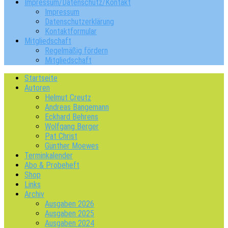
Impressum/Datenschutz/Kontakt
Impressum
Datenschutzerklärung
Kontaktformular
Mitgliedschaft
Regelmäßig fördern
Mitgliedschaft
Startseite
Autoren
Helmut Creutz
Andreas Bangemann
Eckhard Behrens
Wolfgang Berger
Pat Christ
Günther Moewes
Terminkalender
Abo & Probeheft
Shop
Links
Archiv
Ausgaben 2026
Ausgaben 2025
Ausgaben 2024