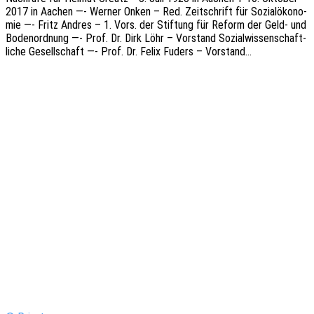
2017 in Aachen —- Werner Onken – Red. Zeit­schrift für Sozi­al­öko­no­
mie —- Fritz Andres – 1. Vors. der Stif­tung für Reform der Geld- und
Boden­ord­nung —- Prof. Dr. Dirk Löhr – Vorstand Sozi­al­wis­sen­schaft­
li­che Gesell­schaft —- Prof. Dr. Felix Fuders – Vorstand…