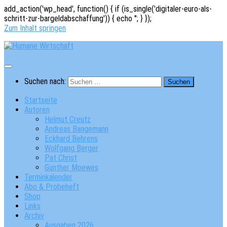
add_action('wp_head', function() { if (is_single('digitaler-euro-als-
schritt-zur-bargeldabschaffung')) { echo '
'; } });
Zum Inhalt springen
Suchen nach:
Startseite
Autoren
Helmut Creutz
Andreas Bangemann
Eckhard Behrens
Wolfgang Berger
Pat Christ
Günther Moewes
Terminkalender
Abo & Probeheft
Shop
Links
Archiv
Ausgaben 2026