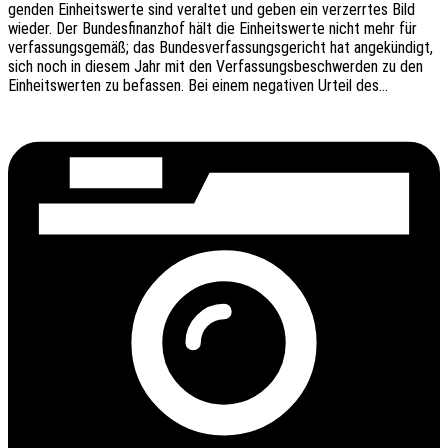
gen­den Einheits­wer­te sind veral­tet und geben ein verzerr­tes Bild
wieder. Der Bundes­fi­nanz­hof hält die Einheits­wer­te nicht mehr für
verfas­sungs­ge­mäß; das Bundes­ver­fas­sungs­ge­richt hat ange­kün­digt,
sich noch in diesem Jahr mit den Verfas­sungs­be­schwer­den zu den
Einheits­wer­ten zu befas­sen. Bei einem nega­ti­ven Urteil des…