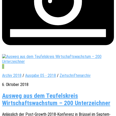
0
Archiv 2018
/
Ausgabe 05 - 2018
/
Zeitschriftenarchiv
6. Oktober 2018
Ausweg aus dem Teufelskreis
Wirtschaftswachstum – 200 Unterzeichner
Anläss­lich der Post-Growth-2018-Konfe­­renz in Brüs­sel im Septem­