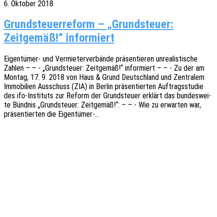
6. Oktober 2018
Grundsteuerreform – „Grundsteuer:
Zeitgemäß!“ informiert
Eigen­­tü­­mer- und Vermie­ter­ver­bän­de präsen­tie­ren unrea­lis­ti­sche
Zahlen – – - „Grund­steu­er: Zeit­ge­mäß!“ infor­miert – – - Zu der am
Montag, 17. 9. 2018 von Haus & Grund Deutsch­land und Zentra­lem
Immo­bi­li­en Ausschuss (ZIA) in Berlin präsen­tier­ten Auftrags­stu­die
des ifo-Insti­­tuts zur Reform der Grund­steu­er erklärt das bundes­wei­
te Bünd­nis „Grund­steu­er: Zeit­ge­mäß!“: – – - Wie zu erwar­ten war,
präsen­tier­ten die Eigentümer-…