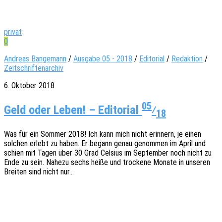
privat
0
Andreas Bangemann
/
Ausgabe 05 - 2018
/
Editorial
/
Redaktion
/
Zeitschriftenarchiv
6. Oktober 2018
05
Geld oder Leben! – Editorial
⁄
18
Was für ein Sommer 2018! Ich kann mich nicht erin­nern, je einen
solchen erlebt zu haben. Er begann genau genom­men im April und
schien mit Tagen über 30 Grad Celsi­us im Septem­ber noch nicht zu
Ende zu sein. Nahezu sechs heiße und trocke­ne Monate in unse­ren
Brei­ten sind nicht nur…