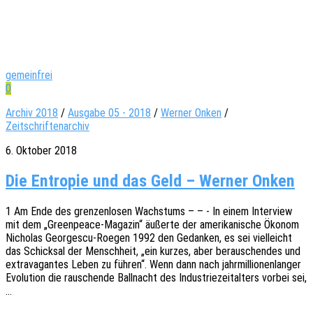
gemeinfrei
0
Archiv 2018
/
Ausgabe 05 - 2018
/
Werner Onken
/
Zeitschriftenarchiv
6. Oktober 2018
Die Entropie und das Geld – Werner Onken
1 Am Ende des gren­zen­lo­sen Wachs­tums – – - In einem Inter­view
mit dem „Green­­peace-Maga­­zin“ äußer­te der ameri­ka­ni­sche Ökonom
Nicho­las Geor­­gescu-Roegen 1992 den Gedan­ken, es sei viel­leicht
das Schick­sal der Mensch­heit, „ein kurzes, aber berau­schen­des und
extra­va­gan­tes Leben zu führen“. Wenn dann nach jahr­mil­lio­nen­lan­ger
Evolu­ti­on die rauschen­de Ball­nacht des Indus­trie­zeit­al­ters vorbei sei,
…