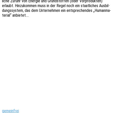
li­che Zufuhr von Ener­gie und Grund­stof­fen (oder Vorpro­duk­ten)
erlaubt. Hinzu­kom­men muss in der Regel noch ein staat­li­ches Ausbil­
dungs­sys­tem, das dem Unter­neh­men ein entspre­chen­des „Human­ma­
te­ri­al“ anbietet.…
gemeinfrei