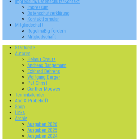
Impressum/Datenschutz/Kontakt
Impressum
Datenschutzerklärung
Kontaktformular
Mitgliedschaft
Regelmäßig fördern
Mitgliedschaft
Startseite
Autoren
Helmut Creutz
Andreas Bangemann
Eckhard Behrens
Wolfgang Berger
Pat Christ
Günther Moewes
Terminkalender
Abo & Probeheft
Shop
Links
Archiv
Ausgaben 2026
Ausgaben 2025
Ausgaben 2024