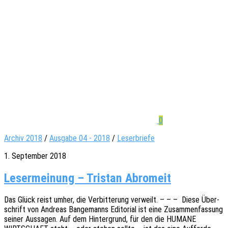
0
Archiv 2018
/
Ausgabe 04 - 2018
/
Leserbriefe
1. September 2018
Lesermeinung – Tristan Abromeit
Das Glück reist umher, die Verbit­te­rung verweilt. – – – Diese Über­
schrift von Andre­as Bange­manns Edito­ri­al ist eine Zusam­men­fas­sung
seiner Aussa­gen. Auf dem Hinter­grund, für den die HUMANE