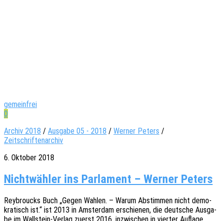
gemeinfrei
0
Archiv 2018
/
Ausgabe 05 - 2018
/
Werner Peters
/
Zeitschriftenarchiv
6. Oktober 2018
Nichtwähler ins Parlament – Werner Peters
Reyb­roucks Buch „Gegen Wahlen. – Warum Abstim­men nicht demo­
kra­tisch ist.“ ist 2013 in Amster­dam erschie­nen, die deut­sche Ausga­
be im Wall­stein-Verlag zuerst 2016, inzwi­schen in vier­ter Aufla­ge