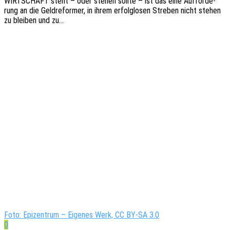
WIRTSCHAFT steht – oder stehen sollte – ist das eine Auffor­de­
rung an die Geld­re­for­mer, in ihrem erfolg­lo­sen Stre­ben nicht stehen
zu blei­ben und zu…
Foto: Epizentrum – Eigenes Werk, CC BY-SA 3.0
0