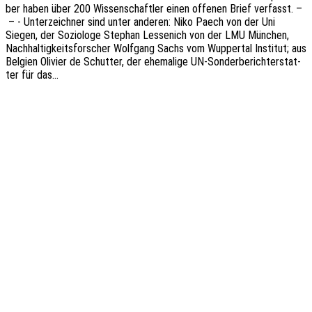
ber haben über 200 Wissen­schaft­ler einen offe­nen Brief verfasst. –
– - Unter­zeich­ner sind unter ande­ren: Niko Paech von der Uni
Siegen, der Sozio­lo­ge Stephan Lesse­nich von der LMU München,
Nach­hal­tig­keits­for­scher Wolf­gang Sachs vom Wupper­tal Insti­tut; aus
Belgi­en Olivi­er de Schutter, der ehema­li­ge UN-Sonder­­be­rich­t­er­sta­t­­
ter für das…