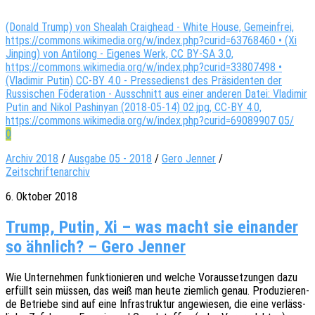
(Donald Trump) von Shealah Craighead - White House, Gemeinfrei,
https://commons.wikimedia.org/w/index.php?curid=63768460 • (Xi
Jinping) von Antilong - Eigenes Werk, CC BY-SA 3.0,
https://commons.wikimedia.org/w/index.php?curid=33807498 •
(Vladimir Putin) CC-BY 4.0 - Pressedienst des Präsidenten der
Russischen Föderation - Ausschnitt aus einer anderen Datei: Vladimir
Putin and Nikol Pashinyan (2018-05-14) 02.jpg, CC-BY 4.0,
https://commons.wikimedia.org/w/index.php?curid=69089907 05/
0
Archiv 2018
/
Ausgabe 05 - 2018
/
Gero Jenner
/
Zeitschriftenarchiv
6. Oktober 2018
Trump, Putin, Xi – was macht sie einander
so ähnlich? – Gero Jenner
Wie Unter­neh­men funk­tio­nie­ren und welche Voraus­set­zun­gen dazu
erfüllt sein müssen, das weiß man heute ziem­lich genau. Produ­zie­ren­
de Betrie­be sind auf eine Infra­struk­tur ange­wie­sen, die eine verläss­