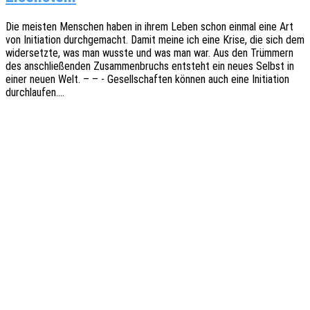
Die meis­ten Menschen haben in ihrem Leben schon einmal eine Art
von Initia­ti­on durch­ge­macht. Damit meine ich eine Krise, die sich dem
wider­setz­te, was man wusste und was man war. Aus den Trüm­mern
des anschlie­ßen­den Zusam­men­bruchs entsteht ein neues Selbst in
einer neuen Welt. – – - Gesell­schaf­ten können auch eine Initia­ti­on
durchlaufen.…