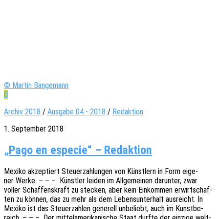
© Martin Bangemann
0
Archiv 2018
/
Ausgabe 04 - 2018
/
Redaktion
1. September 2018
„Pago en especie“ – Redaktion
Mexiko akzep­tiert Steu­er­zah­lun­gen von Künst­lern in Form eige­
ner Werke. – – – Künst­ler leiden im Allge­mei­nen darun­ter, zwar
voller Schaf­fens­kraft zu stecken, aber kein Einkom­men erwirt­schaf­
ten zu können, das zu mehr als dem Lebens­un­ter­halt ausreicht. In
Mexiko ist das Steu­er­zah­len gene­rell unbe­liebt, auch im Kunst­be­
reich. – – – Der mittel­ame­ri­ka­ni­sche Staat dürfte der einzi­ge welt­