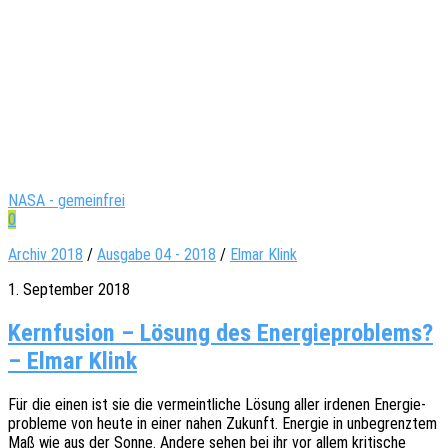
NASA - gemeinfrei
0
Archiv 2018
/
Ausgabe 04 - 2018
/
Elmar Klink
1. September 2018
Kernfusion – Lösung des Energieproblems?
– Elmar Klink
Für die einen ist sie die vermeint­li­che Lösung aller irde­nen Ener­gie­
pro­ble­me von heute in einer nahen Zukunft. Ener­gie in unbe­grenz­tem
Maß wie aus der Sonne. Andere sehen bei ihr vor allem kriti­sche