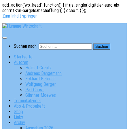
add_action('wp_head', function() { if (is_single('digitaler-euro-als-
schritt-zur-bargeldabschaffung')) { echo '
'; } });
Zum Inhalt springen
Suchen nach:
Startseite
Autoren
Helmut Creutz
Andreas Bangemann
Eckhard Behrens
Wolfgang Berger
Pat Christ
Günther Moewes
Terminkalender
Abo & Probeheft
Shop
Links
Archiv
Ausgaben 2026