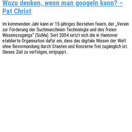
Wozu denken, wenn man googeln kann? –
Pat Christ
Im kommen­den Jahr kann er 15-jähri­­ges Bestehen feiern, der „Verein
zur Förde­rung der Such­­ma­­schi­­nen-Tech­­no­­lo­­gie und des freien
Wissens­zu­gangs“ (SuMa). Seit 2004 setzt sich die in Hanno­ver
etablier­te Orga­ni­sa­ti­on dafür ein, dass das digi­ta­le Wissen der Welt
ohne Bevor­mun­dung durch Staa­ten und Konzer­ne frei zugäng­lich ist.
Dieses Ziel zu verfol­gen, entpuppt…