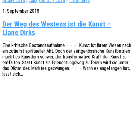
Archiv 2018
/
Ausgabe 04 - 2018
/
Liane Dirks
1. September 2018
Der Weg des Westens ist die Kunst –
Liane Dirks
Eine kriti­sche Bestands­auf­nah­me – – – Kunst ist ihrem Wesen nach
ein zutiefst spiri­tu­el­ler Akt. Doch der zeit­ge­nös­si­sche Kunst­be­trieb
macht es Künst­lern schwer, die trans­for­ma­ti­ve Kraft der Kunst zu
entfal­ten. Statt Kunst als Erleuch­tungs­weg zu feiern wird sie unter
das Diktat des Mark­tes gezwun­gen. – – – Wann es ange­fan­gen hat,
lässt sich…