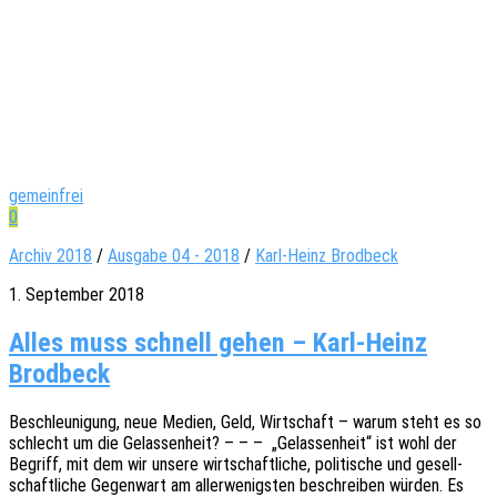
gemeinfrei
0
Archiv 2018
/
Ausgabe 04 - 2018
/
Karl-Heinz Brodbeck
1. September 2018
Alles muss schnell gehen – Karl-Heinz
Brodbeck
Beschleu­ni­gung, neue Medien, Geld, Wirt­schaft – warum steht es so
schlecht um die Gelas­sen­heit? – – – „Gelas­sen­heit“ ist wohl der
Begriff, mit dem wir unsere wirt­schaft­li­che, poli­ti­sche und gesell­
schaft­li­che Gegen­wart am aller­we­nigs­ten beschrei­ben würden. Es