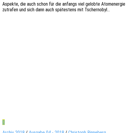
Aspek­te, die auch schon für die anfangs viel gelob­te Atom­ener­gie
zutra­fen und sich dann auch spätes­tens mit Tschernobyl…
0
Archiv 2018
/
Ausgabe 04 - 2018
/
Christoph Rinneberg