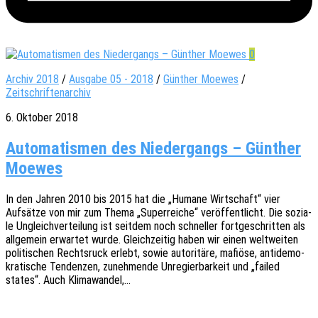
0
Archiv 2018
/
Ausgabe 05 - 2018
/
Günther Moewes
/
Zeitschriftenarchiv
6. Oktober 2018
Automatismen des Niedergangs – Günther
Moewes
In den Jahren 2010 bis 2015 hat die „Humane Wirt­schaft“ vier
Aufsät­ze von mir zum Thema „Super­rei­che“ veröf­fent­licht. Die sozia­
le Ungleich­ver­tei­lung ist seit­dem noch schnel­ler fort­ge­schrit­ten als
allge­mein erwar­tet wurde. Gleich­zei­tig haben wir einen welt­wei­ten
poli­ti­schen Rechts­ruck erlebt, sowie auto­ri­tä­re, mafiö­se, anti­de­mo­
kra­ti­sche Tenden­zen, zuneh­men­de Unre­gier­bar­keit und „failed
states“. Auch Klimawandel,…