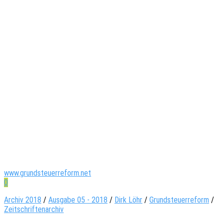
www.grundsteuerreform.net
0
Archiv 2018
/
Ausgabe 05 - 2018
/
Dirk Löhr
/
Grundsteuerreform
/
Zeitschriftenarchiv