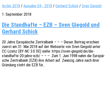
Archiv 2018
/
Ausgabe 04 - 2018
/
Gerhard Schick
/
Sven Giegold
1. September 2018
Die Standhafte – EZB – Sven Giegold und
Gerhard Schick
20 Jahre Euro­päi­sche Zentral­bank – – – Dieser Beitrag erschien
zuerst am 31. Mai 2018 auf der Websei­te von Sven Giegold unter
CC-Lizenz (BY-NC 3.0 DE) siehe: https://sven-giegold.de/die-
standhafte-20-jahre-ezb/ – – – Zum 1. Juni 1998 nahm die Euro­päi­
sche Zentral­bank (EZB) ihre Arbeit auf. Zwan­zig Jahre nach ihrer
Grün­dung steht die EZB für…