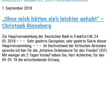
1. September 2018
„Ohne mich hätten sie’s leichter gehabt“ –
Christoph Rinneberg
Zur Haupt­ver­samm­lung der Deut­schen Bank in Frankfurt/M, 24.
05. 2018 – – – Sehr geehr­te Gast­ge­ber, sehr geehr­te Gäste dieser
Haupt­ver­samm­lung, – – – im Dach­ver­band der Kriti­schen Aktio­nä­re
spre­che ich hier für die „Initia­ti­ve Ordens­leu­te für den Frie­den“ (IOF).
Mit weni­ger als 2 Tagen Vorlauf haben Sie, Herr Achleit­ner, für den
09. 05. 18 die entschei­den­de Sitzung…