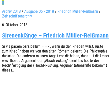
0
Archiv 2018
/
Ausgabe 05 - 2018
/
Friedrich Müller-Reißmann
/
Zeitschriftenarchiv
6. Oktober 2018
Sirenenklänge – Friedrich Müller-Reißmann
Si vis pacem para bellum – – - „Wenn du den Frie­den willst, rüste
zum Krieg“ haben wir von den alten Römern gelernt. Die Philo­so­phie
dahin­ter: Die ande­ren müssen Angst vor dir haben, dann tut dir keiner
was. Dieses Argu­ment der „Abschre­ckung“ dient bis heute der
Recht­fer­ti­gung der (Hoch)-Rüstung. Argu­men­ta­ti­ons­hil­fe bekommt
dieses…