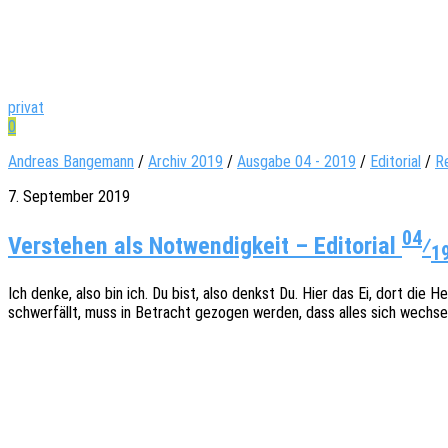
privat
0
Andreas Bangemann
/
Archiv 2019
/
Ausgabe 04 - 2019
/
Editorial
/
R
7. September 2019
04
Verstehen als Notwendigkeit – Editorial
⁄
1
Ich denke, also bin ich. Du bist, also denkst Du. Hier das Ei, dort di
schwer­fällt, muss in Betracht gezo­gen werden, dass alles sich wech­sel