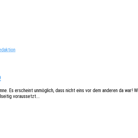
edaktion
9
e Henne. Es erscheint unmög­lich, dass nicht eins vor dem ande­ren da wa
­sei­tig voraussetzt.…