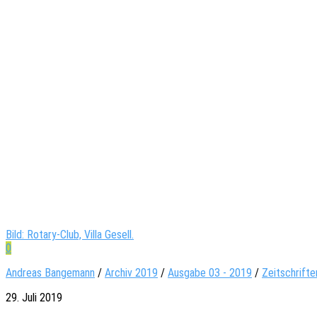
Bild: Rotary-Club, Villa Gesell.
0
Andreas Bangemann
/
Archiv 2019
/
Ausgabe 03 - 2019
/
Zeitschrifte
29. Juli 2019