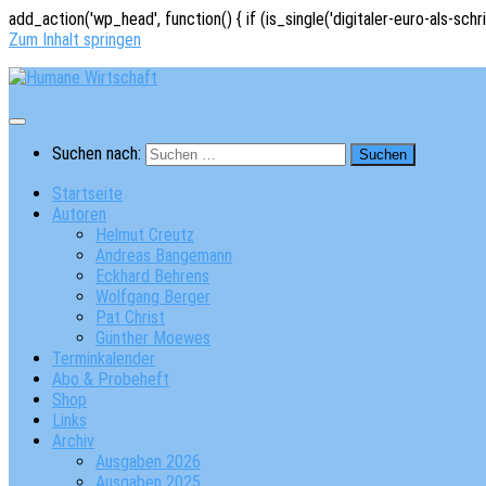
add_action('wp_head', function() { if (is_single('digitaler-euro-als-schr
Zum Inhalt springen
Suchen nach:
Startseite
Autoren
Helmut Creutz
Andreas Bangemann
Eckhard Behrens
Wolfgang Berger
Pat Christ
Günther Moewes
Terminkalender
Abo & Probeheft
Shop
Links
Archiv
Ausgaben 2026
Ausgaben 2025