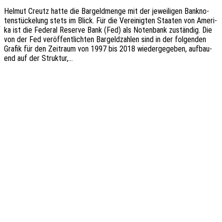
Helmut Creutz hatte die Bargeld­men­ge mit der jewei­li­gen Bank­no­
ten­stü­cke­lung stets im Blick. Für die Verei­nig­ten Staa­ten von Ameri­
ka ist die Fede­ral Reser­ve Bank (Fed) als Noten­bank zustän­dig. Die
von der Fed veröf­fent­lich­ten Bargeld­zah­len sind in der folgen­den
Grafik für den Zeit­raum von 1997 bis 2018 wieder­ge­ge­ben, aufbau­
end auf der Struktur,…