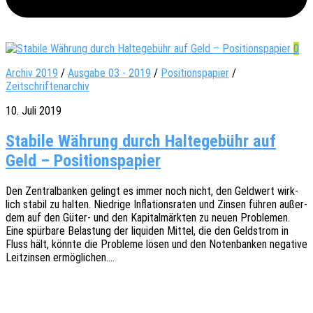
0
Archiv 2019
/
Ausgabe 03 - 2019
/
Positionspapier
/
Zeitschriftenarchiv
10. Juli 2019
Stabile Währung durch Haltegebühr auf
Geld – Positionspapier
Den Zentral­ban­ken gelingt es immer noch nicht, den Geld­wert wirk­
lich stabil zu halten. Nied­ri­ge Infla­ti­ons­ra­ten und Zinsen führen außer­
dem auf den Güter- und den Kapi­tal­märk­ten zu neuen Proble­men.
Eine spür­ba­re Belas­tung der liqui­den Mittel, die den Geld­strom in
Fluss hält, könnte die Proble­me lösen und den Noten­ban­ken nega­ti­ve
Leit­zin­sen ermöglichen.…