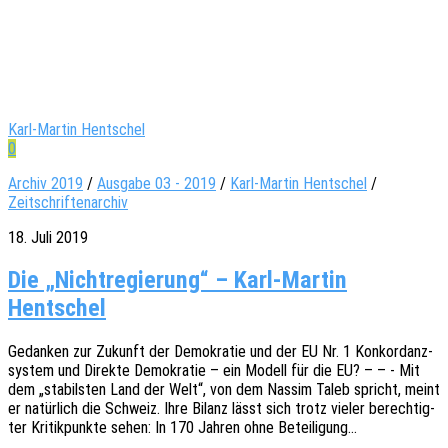
Karl-Martin Hentschel
0
Archiv 2019
/
Ausgabe 03 - 2019
/
Karl-Martin Hentschel
/
Zeitschriftenarchiv
18. Juli 2019
Die „Nichtregierung“ – Karl-Martin
Hentschel
Gedan­ken zur Zukunft der Demo­kra­tie und der EU Nr. 1 Konkor­d­anz­
sys­tem und Direk­te Demo­kra­tie – ein Modell für die EU? – – - Mit
dem „stabils­ten Land der Welt“, von dem Nassim Taleb spricht, meint
er natür­lich die Schweiz. Ihre Bilanz lässt sich trotz vieler berech­tig­
ter Kritik­punk­te sehen: In 170 Jahren ohne Beteiligung…