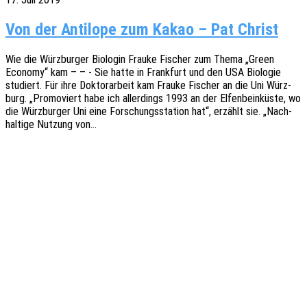
Von der Antilope zum Kakao – Pat Christ
Wie die Würz­bur­ger Biolo­gin Frauke Fischer zum Thema „Green
Econo­my“ kam – – - Sie hatte in Frank­furt und den USA Biolo­gie
studiert. Für ihre Doktor­ar­beit kam Frauke Fischer an die Uni Würz­
burg. „Promo­viert habe ich aller­dings 1993 an der Elfen­bein­küs­te, wo
die Würz­bur­ger Uni eine Forschungs­sta­ti­on hat“, erzählt sie. „Nach­
hal­ti­ge Nutzung von…