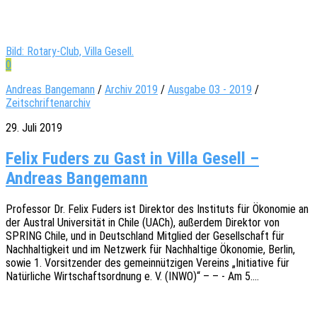
Bild: Rotary-Club, Villa Gesell.
0
Andreas Bangemann
/
Archiv 2019
/
Ausgabe 03 - 2019
/
Zeitschriftenarchiv
29. Juli 2019
Felix Fuders zu Gast in Villa Gesell –
Andreas Bangemann
Profes­sor Dr. Felix Fuders ist Direk­tor des Insti­tuts für Ökono­mie an
der Austral Univer­si­tät in Chile (UACh), außer­dem Direk­tor von
SPRING Chile, und in Deutsch­land Mitglied der Gesell­schaft für
Nach­hal­tig­keit und im Netz­werk für Nach­hal­ti­ge Ökono­mie, Berlin,
sowie 1. Vorsit­zen­der des gemein­nüt­zi­gen Vereins „Initia­ti­ve für
Natür­li­che Wirt­schafts­ord­nung e. V. (INWO)“ – – - Am 5.…