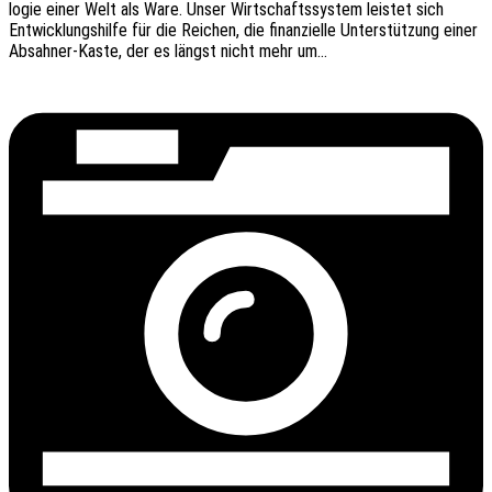
lo­gie einer Welt als Ware. Unser Wirt­schafts­sys­tem leis­tet sich
Entwick­lungs­hil­fe für die Reichen, die finan­zi­el­le Unter­stüt­zung einer
Absah­­ner-Kaste, der es längst nicht mehr um…