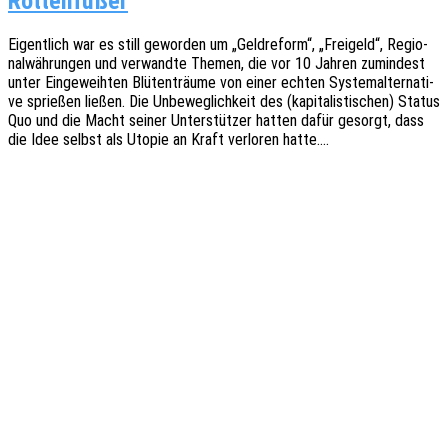
Rottenfußer
Eigent­lich war es still gewor­den um „Geld­re­form“, „Frei­geld“, Regio­
nal­wäh­run­gen und verwand­te Themen, die vor 10 Jahren zumin­dest
unter Einge­weih­ten Blüten­träu­me von einer echten Syste­mal­ter­na­ti­
ve sprie­ßen ließen. Die Unbe­weg­lich­keit des (kapi­ta­lis­ti­schen) Status
Quo und die Macht seiner Unter­stüt­zer hatten dafür gesorgt, dass
die Idee selbst als Utopie an Kraft verlo­ren hatte.…