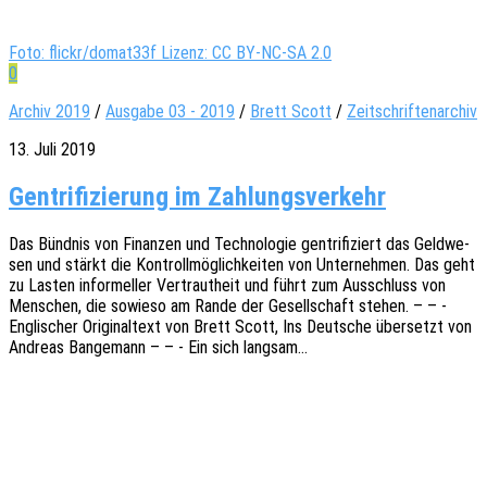
Foto: flickr/domat33f Lizenz: CC BY-NC-SA 2.0
0
Archiv 2019
/
Ausgabe 03 - 2019
/
Brett Scott
/
Zeitschriftenarchiv
13. Juli 2019
Gentrifizierung im Zahlungsverkehr
Das Bünd­nis von Finan­zen und Tech­no­lo­gie gentri­fi­ziert das Geld­we­
sen und stärkt die Kontroll­mög­lich­kei­ten von Unter­neh­men. Das geht
zu Lasten infor­mel­ler Vertraut­heit und führt zum Ausschluss von
Menschen, die sowie­so am Rande der Gesell­schaft stehen. – – -
Engli­scher Origi­nal­text von Brett Scott, Ins Deut­sche über­setzt von
Andre­as Bange­mann – – - Ein sich langsam…