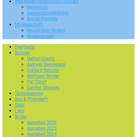
Impressum/Datenschutz/Kontakt
Impressum
Datenschutzerklärung
Kontaktformular
Mitgliedschaft
Regelmäßig fördern
Mitgliedschaft
Startseite
Autoren
Helmut Creutz
Andreas Bangemann
Eckhard Behrens
Wolfgang Berger
Pat Christ
Günther Moewes
Terminkalender
Abo & Probeheft
Shop
Links
Archiv
Ausgaben 2026
Ausgaben 2025
Ausgaben 2024