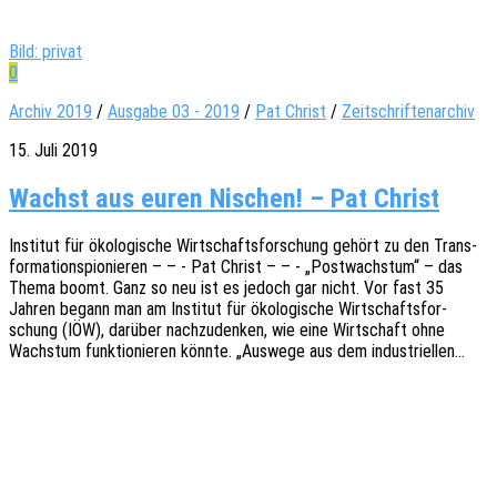
Bild: privat
0
Archiv 2019
/
Ausgabe 03 - 2019
/
Pat Christ
/
Zeitschriftenarchiv
15. Juli 2019
Wachst aus euren Nischen! – Pat Christ
Insti­tut für ökolo­gi­sche Wirt­schafts­for­schung gehört zu den Trans­
for­ma­ti­ons­pio­nie­ren – – - Pat Christ – – - „Post­wachs­tum“ – das
Thema boomt. Ganz so neu ist es jedoch gar nicht. Vor fast 35
Jahren begann man am Insti­tut für ökolo­gi­sche Wirt­schafts­for­
schung (IÖW), darüber nach­zu­den­ken, wie eine Wirt­schaft ohne
Wachs­tum funk­tio­nie­ren könnte. „Auswe­ge aus dem industriellen…