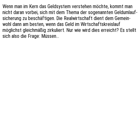
Wenn man im Kern das Geld­sys­tem verste­hen möchte, kommt man
nicht daran vorbei, sich mit dem Thema der soge­nann­ten Geld­um­lauf­
si­che­rung zu beschäf­ti­gen. Die Real­wirt­schaft dient dem Gemein­
wohl dann am besten, wenn das Geld im Wirt­schafts­kreis­lauf
möglichst gleich­mä­ßig zirku­liert. Nur wie wird dies erreicht? Es stellt
sich also die Frage: Müssen…