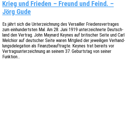
Krieg und Frieden – Freund und Feind. –
Jörg Gude
Es jährt sich die Unter­zeich­nung des Versailler Frie­dens­ver­tra­ges
zum einhun­derts­ten Mal. Am 28. Juni 1919 unter­zeich­ne­te Deutsch­
land den Vertrag. John Maynard Keynes auf briti­scher Seite und Carl
Melchi­or auf deut­scher Seite waren Mitglied der jewei­li­gen Verhand­
lungs­de­le­ga­ti­on als Finanz­be­auf­trag­te. Keynes trat bereits vor
Vertrags­un­ter­zeich­nung an seinem 37. Geburts­tag von seiner
Funktion…