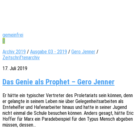
gemeinfrei
0
Archiv 2019
/
Ausgabe 03 - 2019
/
Gero Jenner
/
Zeitschriftenarchiv
17. Juli 2019
Das Genie als Prophet – Gero Jenner
Er hätte ein typi­scher Vertre­ter des Prole­ta­ri­ats sein können, denn
er gelang­te in seinem Leben nie über Gele­gen­heits­ar­bei­ten als
Ernte­hel­fer und Hafen­ar­bei­ter hinaus und hatte in seiner Jugend
nicht einmal die Schule besu­chen können. Anders gesagt, hätte Eric
Hoffer für Marx ein Para­de­bei­spiel für den Typus Mensch abge­ben
müssen, dessen…