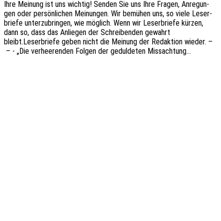
Ihre Meinung ist uns wich­tig! Senden Sie uns Ihre Fragen, Anre­gun­
gen oder persön­li­chen Meinun­gen. Wir bemü­hen uns, so viele Leser­
brie­fe unter­zu­brin­gen, wie möglich. Wenn wir Leser­brie­fe kürzen,
dann so, dass das Anlie­gen der Schrei­ben­den gewahrt
bleibt.Leserbriefe geben nicht die Meinung der Redak­ti­on wieder. –
– - „Die verhee­ren­den Folgen der gedul­de­ten Missachtung…