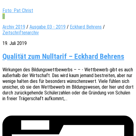
Foto: Pat Christ
0
Archiv 2019
/
Ausgabe 03 - 2019
/
Eckhard Behrens
/
Zeitschriftenarchiv
19. Juli 2019
Qualität zum Nulltarif – Eckhard Behrens
Wirkun­gen des Bildungs­wett­be­werbs – – - Wett­be­werb gibt es auch
außer­halb der Wirt­schaft. Das wird kaum jemand bestrei­ten, aber nur
wenige halten dies für beson­ders wünschens­wert. Viele fühlen sich
unsi­cher, ob sie den Wett­be­werb im Bildungs­we­sen, der hier und dort
durch zurück­ge­hen­de Schü­ler­zah­len oder die Grün­dung von Schu­len
in freier Träger­schaft aufkommt,…