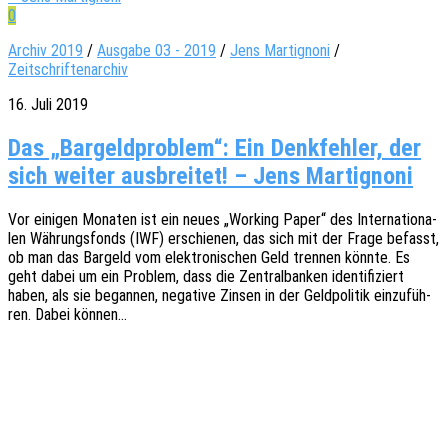
0
Archiv 2019
/
Ausgabe 03 - 2019
/
Jens Martignoni
/
Zeitschriftenarchiv
16. Juli 2019
Das „Bargeldproblem“: Ein Denkfehler, der
sich weiter ausbreitet! – Jens Martignoni
Vor eini­gen Mona­ten ist ein neues „Working Paper“ des Inter­na­tio­na­
len Währungs­fonds (IWF) erschie­nen, das sich mit der Frage befasst,
ob man das Bargeld vom elek­tro­ni­schen Geld tren­nen könnte. Es
geht dabei um ein Problem, dass die Zentral­ban­ken iden­ti­fi­ziert
haben, als sie began­nen, nega­ti­ve Zinsen in der Geld­po­li­tik einzu­füh­
ren. Dabei können…