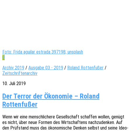
Foto: Frida aguilar estrada 397198; unsplash
0
Archiv 2019
/
Ausgabe 03 - 2019
/
Roland Rottenfußer
/
Zeitschriftenarchiv
10. Juli 2019
Der Terror der Ökonomie – Roland
Rottenfußer
Wenn wir eine mensch­li­che­re Gesell­schaft schaf­fen wollen, genügt
es nicht, über neue Formen des Wirt­schaf­tens nach­zu­den­ken. Auf
den Prüf­stand muss das ökono­mi­sche Denken selbst und seine Ideo­