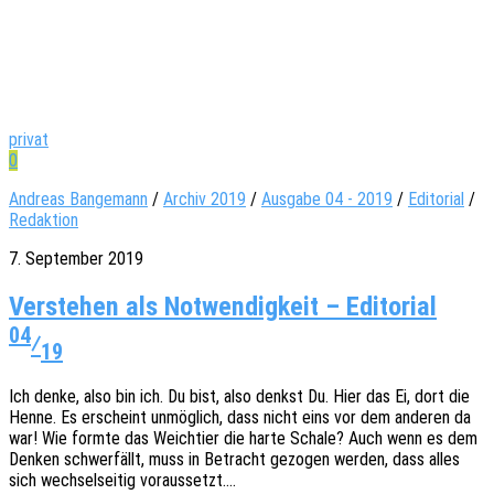
privat
0
Andreas Bangemann
/
Archiv 2019
/
Ausgabe 04 - 2019
/
Editorial
/
Redaktion
7. September 2019
Verstehen als Notwendigkeit – Editorial
04
⁄
19
Ich denke, also bin ich. Du bist, also denkst Du. Hier das Ei, dort die
Henne. Es erscheint unmög­lich, dass nicht eins vor dem ande­ren da
war! Wie formte das Weich­tier die harte Schale? Auch wenn es dem
Denken schwer­fällt, muss in Betracht gezo­gen werden, dass alles
sich wech­sel­sei­tig voraussetzt.…