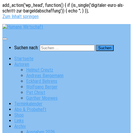
add_action('wp_head', function() { if (is_single('digitaler-euro-als-
schritt-zur-bargeldabschaffung')) { echo '
'; } });
Zum Inhalt springen
Suchen nach:
Startseite
Autoren
Helmut Creutz
Andreas Bangemann
Eckhard Behrens
Wolfgang Berger
Pat Christ
Günther Moewes
Terminkalender
Abo & Probeheft
Shop
Links
Archiv
Ausgaben 2026