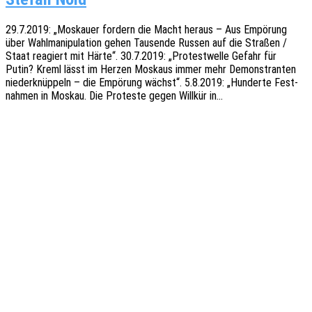
29.7.2019: „Moskau­er fordern die Macht heraus – Aus Empö­rung
über Wahl­ma­ni­pu­la­ti­on gehen Tausen­de Russen auf die Stra­ßen /
Staat reagiert mit Härte“. 30.7.2019: „Protest­wel­le Gefahr für
Putin? Kreml lässt im Herzen Moskaus immer mehr Demons­tran­ten
nieder­knüp­peln – die Empö­rung wächst“. 5.8.2019: „Hunder­te Fest­
nah­men in Moskau. Die Protes­te gegen Will­kür in…