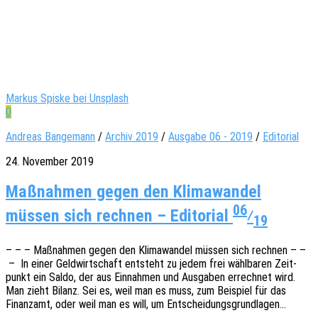
Markus Spiske bei Unsplash
0
Andreas Bangemann
/
Archiv 2019
/
Ausgabe 06 - 2019
/
Editorial
24. November 2019
Maßnahmen gegen den Klimawandel
06
müssen sich rechnen – Editorial
⁄
19
– – – Maßnah­men gegen den Klima­wan­del müssen sich rech­nen – –
– In einer Geld­wirt­schaft entsteht zu jedem frei wähl­ba­ren Zeit­
punkt ein Saldo, der aus Einnah­men und Ausga­ben errech­net wird.
Man zieht Bilanz. Sei es, weil man es muss, zum Beispiel für das
Finanz­amt, oder weil man es will, um Entscheidungsgrundlagen…