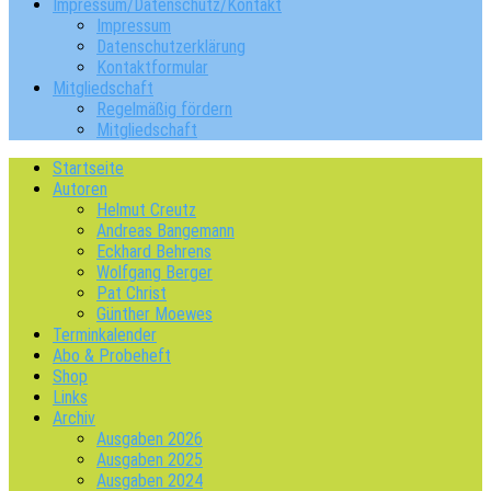
Impressum/Datenschutz/Kontakt
Impressum
Datenschutzerklärung
Kontaktformular
Mitgliedschaft
Regelmäßig fördern
Mitgliedschaft
Startseite
Autoren
Helmut Creutz
Andreas Bangemann
Eckhard Behrens
Wolfgang Berger
Pat Christ
Günther Moewes
Terminkalender
Abo & Probeheft
Shop
Links
Archiv
Ausgaben 2026
Ausgaben 2025
Ausgaben 2024