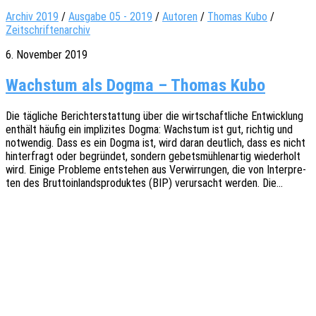
Archiv 2019
/
Ausgabe 05 - 2019
/
Autoren
/
Thomas Kubo
/
Zeitschriftenarchiv
6. November 2019
Wachstum als Dogma – Thomas Kubo
Die tägli­che Bericht­erstat­tung über die wirt­schaft­li­che Entwick­lung
enthält häufig ein impli­zi­tes Dogma: Wachs­tum ist gut, rich­tig und
notwen­dig. Dass es ein Dogma ist, wird daran deut­lich, dass es nicht
hinter­fragt oder begrün­det, sondern gebets­müh­len­ar­tig wieder­holt
wird. Einige Proble­me entste­hen aus Verwir­run­gen, die von Inter­pre­
ten des Brut­to­in­lands­pro­duk­tes (BIP) verur­sacht werden. Die…