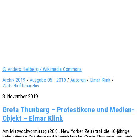
© Anders Hellberg / Wikimedia Commons
Archiv 2019
/
Ausgabe 05 - 2019
/
Autoren
/
Elmar Klink
/
Zeitschriftenarchiv
8. November 2019
Greta Thunberg – Protestikone und Medien-
Objekt – Elmar Klink
Am Mitt­woch­vor­mit­tag (28.8., New Yorker Zeit) traf die 16-jähri­­ge