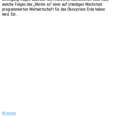
welche Folgen das „Weiter so“ einer auf stän­di­ges Wachs­tum
program­mier­ten Welt­wirt­schaft für das Ökosys­tem Erde haben
wird. Ein…
© privat