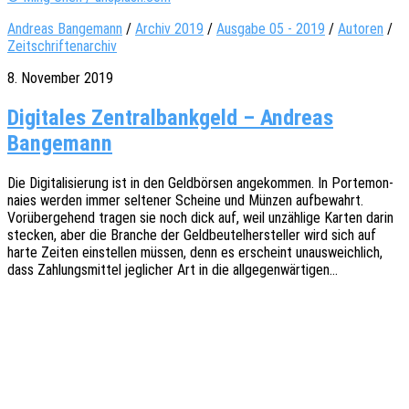
Andreas Bangemann
/
Archiv 2019
/
Ausgabe 05 - 2019
/
Autoren
/
Zeitschriftenarchiv
8. November 2019
Digitales Zentralbankgeld – Andreas
Bangemann
Die Digi­ta­li­sie­rung ist in den Geld­bör­sen ange­kom­men. In Porte­mon­
naies werden immer selte­ner Schei­ne und Münzen aufbe­wahrt.
Vorüber­ge­hend tragen sie noch dick auf, weil unzäh­li­ge Karten darin
stecken, aber die Bran­che der Geld­beu­tel­her­stel­ler wird sich auf
harte Zeiten einstel­len müssen, denn es erscheint unaus­weich­lich,
dass Zahlungs­mit­tel jegli­cher Art in die allgegenwärtigen…