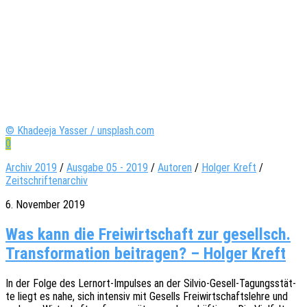
© Khadeeja Yasser / unsplash.com
0
Archiv 2019
/
Ausgabe 05 - 2019
/
Autoren
/
Holger Kreft
/
Zeitschriftenarchiv
6. November 2019
Was kann die Freiwirtschaft zur gesellsch.
Transformation beitragen? – Holger Kreft
In der Folge des Lern­ort-Impul­­ses an der Silvio-Gesell-Tagungs­­­stä­t­­
te liegt es nahe, sich inten­siv mit Gesells Frei­wirt­schafts­leh­re und