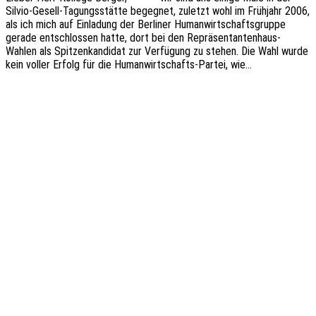
Silvio-Gesell-Tagungs­­­stä­t­­te begeg­net, zuletzt wohl im Früh­jahr 2006,
als ich mich auf Einla­dung der Berli­ner Human­wirt­schafts­grup­pe
gerade entschlos­sen hatte, dort bei den Reprä­­sen­­tan­­ten­haus-
Wahlen als Spit­zen­kan­di­dat zur Verfü­gung zu stehen. Die Wahl wurde
kein voller Erfolg für die Human­­wir­t­­schafts-Partei, wie…