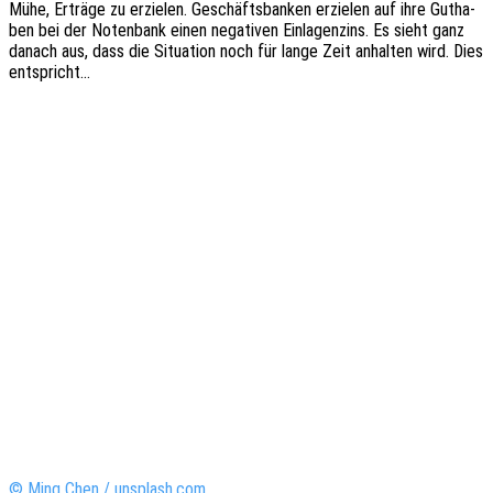
Mühe, Erträ­ge zu erzie­len. Geschäfts­ban­ken erzie­len auf ihre Gutha­
ben bei der Noten­bank einen nega­ti­ven Einla­gen­zins. Es sieht ganz
danach aus, dass die Situa­ti­on noch für lange Zeit anhal­ten wird. Dies
entspricht…
© Ming Chen / unsplash.com