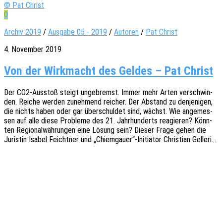
© Pat Christ
0
Archiv 2019
/
Ausgabe 05 - 2019
/
Autoren
/
Pat Christ
4. November 2019
Von der Wirkmacht des Geldes – Pat Christ
Der CO2-Ausstoß steigt unge­bremst. Immer mehr Arten verschwin­
den. Reiche werden zuneh­mend reicher. Der Abstand zu denje­ni­gen,
die nichts haben oder gar über­schul­det sind, wächst. Wie ange­mes­
sen auf alle diese Proble­me des 21. Jahr­hun­derts reagie­ren? Könn­
ten Regio­nal­wäh­run­gen eine Lösung sein? Dieser Frage gehen die
Juris­tin Isabel Feicht­ner und „Chiemgauer“-Initiator Chris­ti­an Gelleri…