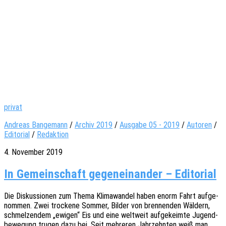
privat
Andreas Bangemann
/
Archiv 2019
/
Ausgabe 05 - 2019
/
Autoren
/
Editorial
/
Redaktion
4. November 2019
In Gemeinschaft gegeneinander – Editorial
Die Diskus­sio­nen zum Thema Klima­wan­del haben enorm Fahrt aufge­
nom­men. Zwei trocke­ne Sommer, Bilder von bren­nen­den Wäldern,
schmel­zen­dem „ewigen“ Eis und eine welt­weit aufge­keim­te Jugend­
be­we­gung trugen dazu bei. Seit mehre­ren Jahr­zehn­ten weiß man,