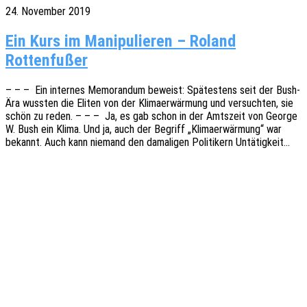
24. November 2019
Ein Kurs im Manipulieren – Roland
Rottenfußer
– – – Ein inter­nes Memo­ran­dum beweist: Spätes­tens seit der Bush-
Ära wuss­ten die Eliten von der Klima­er­wär­mung und versuch­ten, sie
schön zu reden. – – – Ja, es gab schon in der Amts­zeit von George
W. Bush ein Klima. Und ja, auch der Begriff „Klima­er­wär­mung“ war
bekannt. Auch kann niemand den dama­li­gen Poli­ti­kern Untätigkeit…