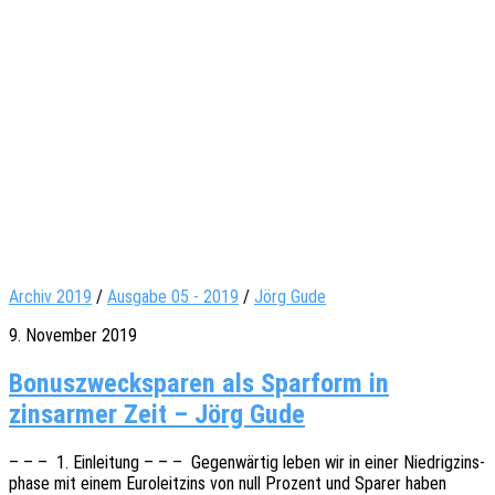
Archiv 2019
/
Ausgabe 05 - 2019
/
Jörg Gude
9. November 2019
Bonuszwecksparen als Sparform in
zinsarmer Zeit – Jörg Gude
– – – 1. Einlei­tung – – – Gegen­wär­tig leben wir in einer Nied­rig­zins­
pha­se mit einem Euro­leit­zins von null Prozent und Sparer haben