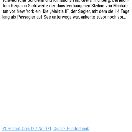
schwe­di­sche Schü­le­rin und Klima­ak­ti­vis­tin, Greta Thun­berg, bei leich­
tem Regen in Sicht­wei­te der dunst­ver­han­ge­nen Skyline von Manhat­
tan vor New York ein. Die „Mali­zia II“, der Segler, mit dem sie 14 Tage
lang als Passa­gier auf See unter­wegs war, anker­te zuvor noch vor…
© Helmut Creutz / Nr. 071; Quelle: Bundesbank