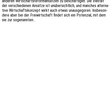
ande­ren Wirt­schafts­re­form­an­sät­zen zu beschäf­ti­gen. Die Viel­falt
der verschie­de­nen Ansät­ze ist unüber­sicht­lich, und manches alter­na­
ti­ve Wirt­schafts­kon­zept wirkt auch etwas unaus­ge­go­ren. Insbe­son­
de­re aber bei der Frei­wirt­schaft findet sich ein Poten­zi­al, mit dem
sie zur sogenannten…