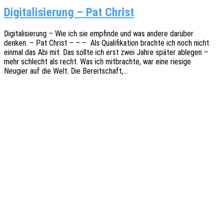
Digitalisierung – Pat Christ
Digi­ta­li­sie­rung – Wie ich sie empfin­de und was andere darüber
denken. – Pat Christ – – – Als Quali­fi­ka­ti­on brach­te ich noch nicht
einmal das Abi mit. Das sollte ich erst zwei Jahre später able­gen –
mehr schlecht als recht. Was ich mitbrach­te, war eine riesi­ge
Neugier auf die Welt. Die Bereitschaft,…