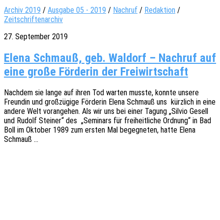
Archiv 2019
/
Ausgabe 05 - 2019
/
Nachruf
/
Redaktion
/
Zeitschriftenarchiv
27. September 2019
Elena Schmauß, geb. Waldorf – Nachruf auf
eine große Förderin der Freiwirtschaft
Nach­dem sie lange auf ihren Tod warten musste, konnte unsere
Freun­din und groß­zü­gi­ge Förde­rin Elena Schm­auß uns kürz­lich in eine
andere Welt voran­ge­hen. Als wir uns bei einer Tagung „Silvio Gesell
und Rudolf Stei­ner“ des „Semi­nars für frei­heit­li­che Ordnung“ in Bad
Boll im Okto­ber 1989 zum ersten Mal begeg­ne­ten, hatte Elena
Schmauß …