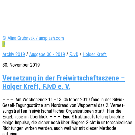
© Alina Grubnyak / unsplash.com
0
Archiv 2019
/
Ausgabe 06 - 2019
/
FJvD
/
Holger Kreft
30. November 2019
Vernetzung in der Freiwirtschaftsszene –
Holger Kreft, FJvD e. V.
– – – Am Wochen­en­de 11.–13. Okto­ber 2019 fand in der Silvio-
Gesell-Tagungs­­­stä­t­­te am Nord­rand von Wupper­tal das 2. Vernet­
zungs­tref­fen frei­wirt­schaft­li­cher Orga­ni­sa­tio­nen statt. Hier die
Ergeb­nis­se im Über­blick: – – – Eine Struk­tur­auf­stel­lung brach­te
einige Impul­se, die sicher noch über länge­re Sicht in unter­schied­li­che
Rich­tun­gen wirken werden, auch weil wir mit dieser Metho­de
auf eine…