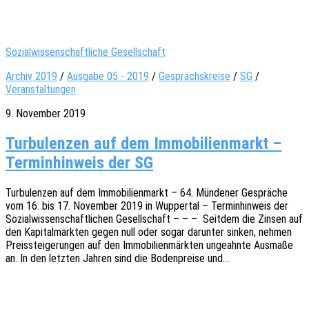
Sozialwissenschaftliche Gesellschaft
Archiv 2019
/
Ausgabe 05 - 2019
/
Gesprächskreise
/
SG
/
Veranstaltungen
9. November 2019
Turbulenzen auf dem Immobilienmarkt –
Terminhinweis der SG
Turbu­len­zen auf dem Immo­bi­li­en­markt – 64. Münde­ner Gesprä­che
vom 16. bis 17. Novem­ber 2019 in Wupper­tal – Termin­hin­weis der
Sozi­al­wis­sen­schaft­li­chen Gesell­schaft – – – Seit­dem die Zinsen auf
den Kapi­tal­märk­ten gegen null oder sogar darun­ter sinken, nehmen
Preis­stei­ge­run­gen auf den Immo­bi­li­en­märk­ten unge­ahn­te Ausma­ße
an. In den letz­ten Jahren sind die Boden­prei­se und…