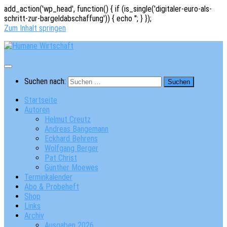
add_action('wp_head', function() { if (is_single('digitaler-euro-als-
schritt-zur-bargeldabschaffung')) { echo '
'; } });
Zum Inhalt springen
Suchen nach:
Startseite
Autoren
Helmut Creutz
Andreas Bangemann
Eckhard Behrens
Wolfgang Berger
Pat Christ
Günther Moewes
Terminkalender
Abo & Probeheft
Shop
Links
Archiv
Ausgaben 2026