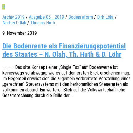
0
Archiv 2019
/
Ausgabe 05 - 2019
/
Bodenreform
/
Dirk Löhr
/
Norbert Olah
/
Thomas Huth
9. November 2019
Die Bodenrente als Finanzierungspotential
des Staates – N. Olah, Th. Huth & D. Löhr
– – – Das alte Konzept einer „Single Tax“ auf Boden­wer­te ist
keines­wegs so abwe­gig, wie es auf den ersten Blick erschei­nen mag.
Im Gegen­teil erweist sich die allge­mein verbrei­te­te Vorstel­lung eines
„gerech­ten“ Steu­er­sys­tems mit den herkömm­li­chen Steu­er­ar­ten als
voll­kom­men absurd. Ein weite­rer Blick auf die Volks­wirt­schaft­li­che
Gesamt­rech­nung durch die Brille der…