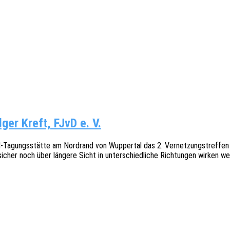
ger Kreft, FJvD e. V.
gs­­­stä­t­­te am Nord­rand von Wupper­tal das 2. Vernet­zungs­tref­fen frei­
ie sicher noch über länge­re Sicht in unter­schied­li­che Rich­tun­gen wirken