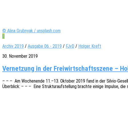
© Alina Grubnyak / unsplash.com
0
Archiv 2019
/
Ausgabe 06 - 2019
/
FJvD
/
Holger Kreft
30. November 2019
Vernetzung in der Freiwirtschaftsszene – Hol
– – – Am Wochen­en­de 11.–13. Okto­ber 2019 fand in der Silvio-Gesell-Tagun
Über­blick: – – – Eine Struk­tur­auf­stel­lung brach­te einige Impul­se, d