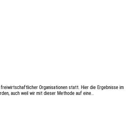
wirt­schaft­li­cher Orga­ni­sa­tio­nen statt. Hier die Ergeb­nis­se im
 werden, auch weil wir mit dieser Metho­de auf eine…