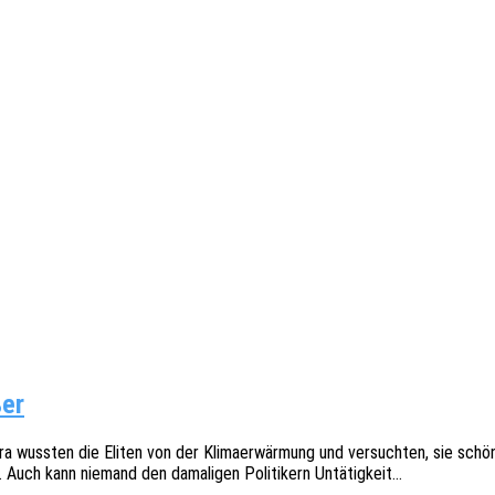
ßer
a wuss­ten die Eliten von der Klima­er­wär­mung und versuch­ten, sie sch
. Auch kann niemand den dama­li­gen Poli­ti­kern Untätigkeit…