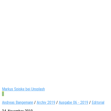
Markus Spiske bei Unsplash
0
Andreas Bangemann
/
Archiv 2019
/
Ausgabe 06 - 2019
/
Editorial