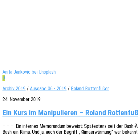
Anita Jankovic bei Unsplash
0
Archiv 2019
/
Ausgabe 06 - 2019
/
Roland Rottenfußer
24. November 2019
Ein Kurs im Manipulieren – Roland Rottenfu
– – – Ein inter­nes Memo­ran­dum beweist: Spätes­tens seit der Bush-Är
Bush ein Klima. Und ja, auch der Begriff „Klima­er­wär­mung“ war bekannt