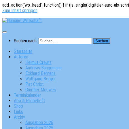
add_action('wp_head', function() { if (is_single('digitaler-euro-als-schr
Zum Inhalt springen
Suchen nach:
Startseite
Autoren
Helmut Creutz
Andreas Bangemann
Eckhard Behrens
Wolfgang Berger
Pat Christ
Günther Moewes
Terminkalender
Abo & Probeheft
Shop
Links
Archiv
Ausgaben 2026
Ausgaben 2025