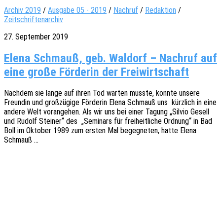
Archiv 2019
/
Ausgabe 05 - 2019
/
Nachruf
/
Redaktion
/
Zeitschriftenarchiv
27. September 2019
Elena Schmauß, geb. Waldorf – Nachruf auf
eine große Förderin der Freiwirtschaft
Nach­dem sie lange auf ihren Tod warten musste, konnte unsere
Freun­din und groß­zü­gi­ge Förde­rin Elena Schm­auß uns kürz­lich in eine
andere Welt voran­ge­hen. Als wir uns bei einer Tagung „Silvio Gesell
und Rudolf Stei­ner“ des „Semi­nars für frei­heit­li­che Ordnung“ in Bad
Boll im Okto­ber 1989 zum ersten Mal begeg­ne­ten, hatte Elena
Schmauß …