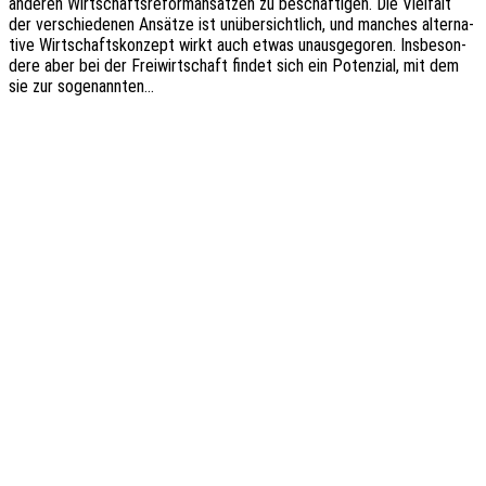
ande­ren Wirt­schafts­re­form­an­sät­zen zu beschäf­ti­gen. Die Viel­falt
der verschie­de­nen Ansät­ze ist unüber­sicht­lich, und manches alter­na­
ti­ve Wirt­schafts­kon­zept wirkt auch etwas unaus­ge­go­ren. Insbe­son­
de­re aber bei der Frei­wirt­schaft findet sich ein Poten­zi­al, mit dem
sie zur sogenannten…