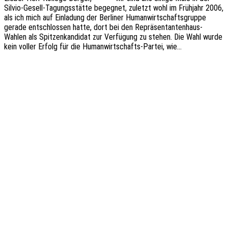
Silvio-Gesell-Tagungs­­­stä­t­­te begeg­net, zuletzt wohl im Früh­jahr 2006,
als ich mich auf Einla­dung der Berli­ner Human­wirt­schafts­grup­pe
gerade entschlos­sen hatte, dort bei den Reprä­­sen­­tan­­ten­haus-
Wahlen als Spit­zen­kan­di­dat zur Verfü­gung zu stehen. Die Wahl wurde
kein voller Erfolg für die Human­­wir­t­­schafts-Partei, wie…