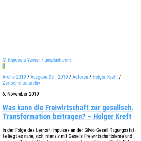
© Khadeeja Yasser / unsplash.com
0
Archiv 2019
/
Ausgabe 05 - 2019
/
Autoren
/
Holger Kreft
/
Zeitschriftenarchiv
6. November 2019
Was kann die Freiwirtschaft zur gesellsch.
Transformation beitragen? – Holger Kreft
In der Folge des Lern­ort-Impul­­ses an der Silvio-Gesell-Tagungs­­­stä­t­­
te liegt es nahe, sich inten­siv mit Gesells Frei­wirt­schafts­leh­re und