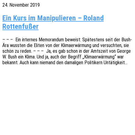
24. November 2019
Ein Kurs im Manipulieren – Roland
Rottenfußer
– – – Ein inter­nes Memo­ran­dum beweist: Spätes­tens seit der Bush-
Ära wuss­ten die Eliten von der Klima­er­wär­mung und versuch­ten, sie
schön zu reden. – – – Ja, es gab schon in der Amts­zeit von George
W. Bush ein Klima. Und ja, auch der Begriff „Klima­er­wär­mung“ war
bekannt. Auch kann niemand den dama­li­gen Poli­ti­kern Untätigkeit…