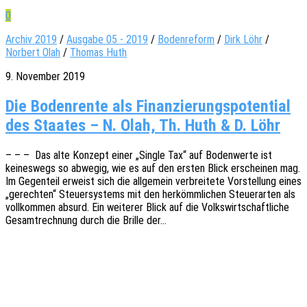
0
Archiv 2019
/
Ausgabe 05 - 2019
/
Bodenreform
/
Dirk Löhr
/
Norbert Olah
/
Thomas Huth
9. November 2019
Die Bodenrente als Finanzierungspotential
des Staates – N. Olah, Th. Huth & D. Löhr
– – – Das alte Konzept einer „Single Tax“ auf Boden­wer­te ist
keines­wegs so abwe­gig, wie es auf den ersten Blick erschei­nen mag.
Im Gegen­teil erweist sich die allge­mein verbrei­te­te Vorstel­lung eines
„gerech­ten“ Steu­er­sys­tems mit den herkömm­li­chen Steu­er­ar­ten als
voll­kom­men absurd. Ein weite­rer Blick auf die Volks­wirt­schaft­li­che
Gesamt­rech­nung durch die Brille der…