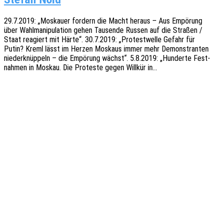
29.7.2019: „Moskau­er fordern die Macht heraus – Aus Empö­rung
über Wahl­ma­ni­pu­la­ti­on gehen Tausen­de Russen auf die Stra­ßen /
Staat reagiert mit Härte“. 30.7.2019: „Protest­wel­le Gefahr für
Putin? Kreml lässt im Herzen Moskaus immer mehr Demons­tran­ten
nieder­knüp­peln – die Empö­rung wächst“. 5.8.2019: „Hunder­te Fest­
nah­men in Moskau. Die Protes­te gegen Will­kür in…