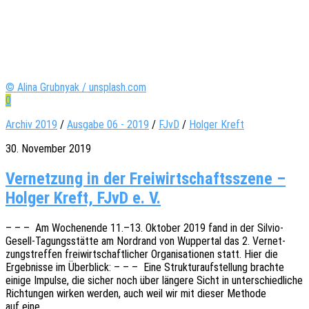
© Alina Grubnyak / unsplash.com
0
Archiv 2019
/
Ausgabe 06 - 2019
/
FJvD
/
Holger Kreft
30. November 2019
Vernetzung in der Freiwirtschaftsszene –
Holger Kreft, FJvD e. V.
– – – Am Wochen­en­de 11.–13. Okto­ber 2019 fand in der Silvio-
Gesell-Tagungs­­­stä­t­­te am Nord­rand von Wupper­tal das 2. Vernet­
zungs­tref­fen frei­wirt­schaft­li­cher Orga­ni­sa­tio­nen statt. Hier die
Ergeb­nis­se im Über­blick: – – – Eine Struk­tur­auf­stel­lung brach­te
einige Impul­se, die sicher noch über länge­re Sicht in unter­schied­li­che
Rich­tun­gen wirken werden, auch weil wir mit dieser Metho­de
auf eine…