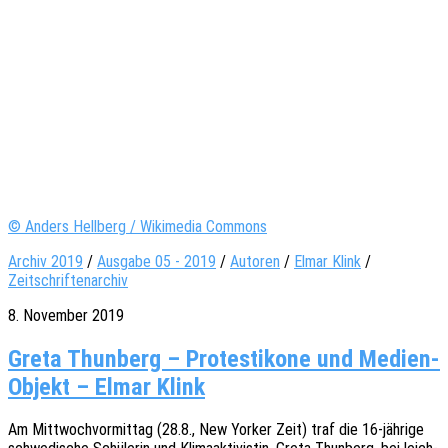
© Anders Hellberg / Wikimedia Commons
Archiv 2019
/
Ausgabe 05 - 2019
/
Autoren
/
Elmar Klink
/
Zeitschriftenarchiv
8. November 2019
Greta Thunberg – Protestikone und Medien-
Objekt – Elmar Klink
Am Mitt­woch­vor­mit­tag (28.8., New Yorker Zeit) traf die 16-jähri­­ge