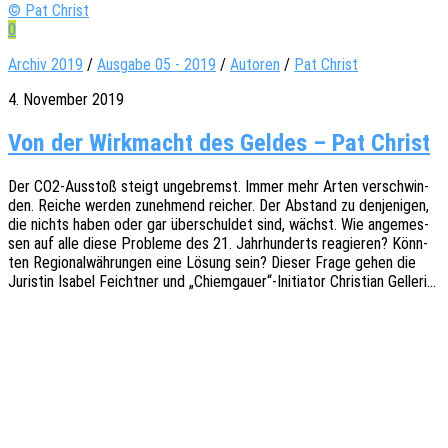
© Pat Christ
0
Archiv 2019
/
Ausgabe 05 - 2019
/
Autoren
/
Pat Christ
4. November 2019
Von der Wirkmacht des Geldes – Pat Christ
Der CO2-Ausstoß steigt unge­bremst. Immer mehr Arten verschwin­
den. Reiche werden zuneh­mend reicher. Der Abstand zu denje­ni­gen,
die nichts haben oder gar über­schul­det sind, wächst. Wie ange­mes­
sen auf alle diese Proble­me des 21. Jahr­hun­derts reagie­ren? Könn­
ten Regio­nal­wäh­run­gen eine Lösung sein? Dieser Frage gehen die
Juris­tin Isabel Feicht­ner und „Chiemgauer“-Initiator Chris­ti­an Gelleri…