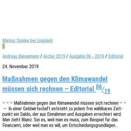
Markus Spiske bei Unsplash
0
Andreas Bangemann
/
Archiv 2019
/
Ausgabe 06 - 2019
/
Editorial
24. November 2019
Maßnahmen gegen den Klimawandel
06
müssen sich rechnen – Editorial
⁄
19
– – – Maßnah­men gegen den Klima­wan­del müssen sich rech­nen – –
– In einer Geld­wirt­schaft entsteht zu jedem frei wähl­ba­ren Zeit­
punkt ein Saldo, der aus Einnah­men und Ausga­ben errech­net wird.
Man zieht Bilanz. Sei es, weil man es muss, zum Beispiel für das
Finanz­amt, oder weil man es will, um Entscheidungsgrundlagen…