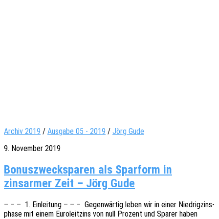
Archiv 2019
/
Ausgabe 05 - 2019
/
Jörg Gude
9. November 2019
Bonuszwecksparen als Sparform in
zinsarmer Zeit – Jörg Gude
– – – 1. Einlei­tung – – – Gegen­wär­tig leben wir in einer Nied­rig­zins­
pha­se mit einem Euro­leit­zins von null Prozent und Sparer haben