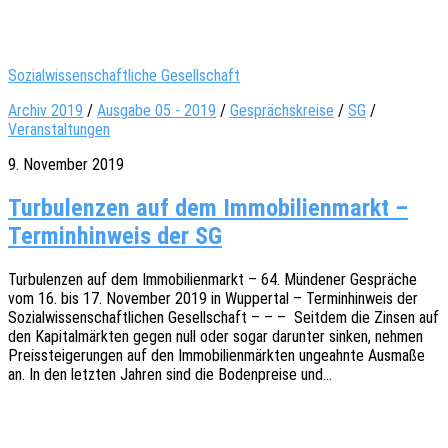
Sozialwissenschaftliche Gesellschaft
Archiv 2019
/
Ausgabe 05 - 2019
/
Gesprächskreise
/
SG
/
Veranstaltungen
9. November 2019
Turbulenzen auf dem Immobilienmarkt –
Terminhinweis der SG
Turbu­len­zen auf dem Immo­bi­li­en­markt – 64. Münde­ner Gesprä­che
vom 16. bis 17. Novem­ber 2019 in Wupper­tal – Termin­hin­weis der
Sozi­al­wis­sen­schaft­li­chen Gesell­schaft – – – Seit­dem die Zinsen auf
den Kapi­tal­märk­ten gegen null oder sogar darun­ter sinken, nehmen
Preis­stei­ge­run­gen auf den Immo­bi­li­en­märk­ten unge­ahn­te Ausma­ße
an. In den letz­ten Jahren sind die Boden­prei­se und…