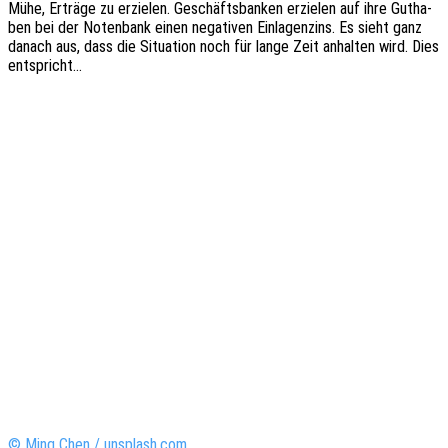
Mühe, Erträ­ge zu erzie­len. Geschäfts­ban­ken erzie­len auf ihre Gutha­
ben bei der Noten­bank einen nega­ti­ven Einla­gen­zins. Es sieht ganz
danach aus, dass die Situa­ti­on noch für lange Zeit anhal­ten wird. Dies
entspricht…
© Ming Chen / unsplash.com