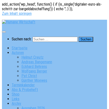
add_action('wp_head', function() { if (is_single('digitaler-euro-als-
schritt-zur-bargeldabschaffung')) { echo '
'; } });
Zum Inhalt springen
Suchen nach:
Startseite
Autoren
Helmut Creutz
Andreas Bangemann
Eckhard Behrens
Wolfgang Berger
Pat Christ
Günther Moewes
Terminkalender
Abo & Probeheft
Shop
Links
Archiv
Ausgaben 2026