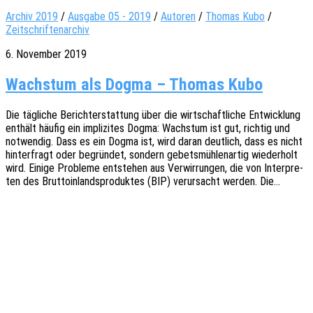
Archiv 2019
/
Ausgabe 05 - 2019
/
Autoren
/
Thomas Kubo
/
Zeitschriftenarchiv
6. November 2019
Wachstum als Dogma – Thomas Kubo
Die tägli­che Bericht­erstat­tung über die wirt­schaft­li­che Entwick­lung
enthält häufig ein impli­zi­tes Dogma: Wachs­tum ist gut, rich­tig und
notwen­dig. Dass es ein Dogma ist, wird daran deut­lich, dass es nicht
hinter­fragt oder begrün­det, sondern gebets­müh­len­ar­tig wieder­holt
wird. Einige Proble­me entste­hen aus Verwir­run­gen, die von Inter­pre­
ten des Brut­to­in­lands­pro­duk­tes (BIP) verur­sacht werden. Die…