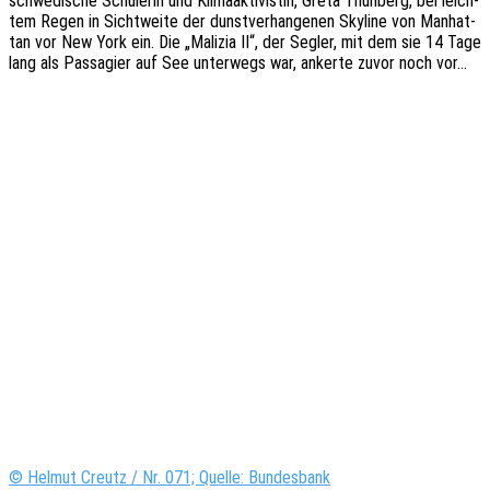
schwe­di­sche Schü­le­rin und Klima­ak­ti­vis­tin, Greta Thun­berg, bei leich­
tem Regen in Sicht­wei­te der dunst­ver­han­ge­nen Skyline von Manhat­
tan vor New York ein. Die „Mali­zia II“, der Segler, mit dem sie 14 Tage
lang als Passa­gier auf See unter­wegs war, anker­te zuvor noch vor…
© Helmut Creutz / Nr. 071; Quelle: Bundesbank