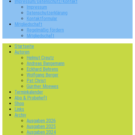
Impressum/Datenschutz/Kontakt
Impressum
Datenschutzerklärung
Kontaktformular
Mitgliedschaft
Regelmäßig fördern
Mitgliedschaft
Startseite
Autoren
Helmut Creutz
Andreas Bangemann
Eckhard Behrens
Wolfgang Berger
Pat Christ
Günther Moewes
Terminkalender
Abo & Probeheft
Shop
Links
Archiv
Ausgaben 2026
Ausgaben 2025
Ausgaben 2024