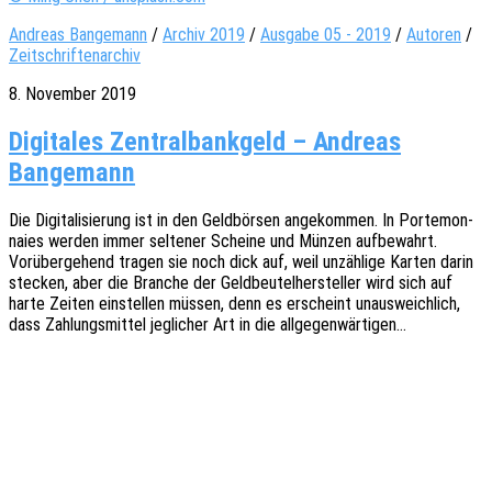
Andreas Bangemann
/
Archiv 2019
/
Ausgabe 05 - 2019
/
Autoren
/
Zeitschriftenarchiv
8. November 2019
Digitales Zentralbankgeld – Andreas
Bangemann
Die Digi­ta­li­sie­rung ist in den Geld­bör­sen ange­kom­men. In Porte­mon­
naies werden immer selte­ner Schei­ne und Münzen aufbe­wahrt.
Vorüber­ge­hend tragen sie noch dick auf, weil unzäh­li­ge Karten darin
stecken, aber die Bran­che der Geld­beu­tel­her­stel­ler wird sich auf
harte Zeiten einstel­len müssen, denn es erscheint unaus­weich­lich,
dass Zahlungs­mit­tel jegli­cher Art in die allgegenwärtigen…