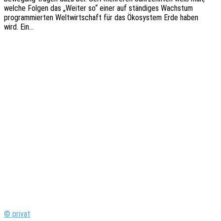
welche Folgen das „Weiter so“ einer auf stän­di­ges Wachs­tum
program­mier­ten Welt­wirt­schaft für das Ökosys­tem Erde haben
wird. Ein…
© privat