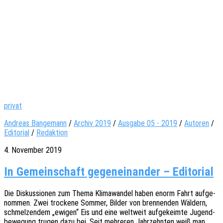
privat
Andreas Bangemann
/
Archiv 2019
/
Ausgabe 05 - 2019
/
Autoren
/
Editorial
/
Redaktion
4. November 2019
In Gemeinschaft gegeneinander – Editorial
Die Diskus­sio­nen zum Thema Klima­wan­del haben enorm Fahrt aufge­
nom­men. Zwei trocke­ne Sommer, Bilder von bren­nen­den Wäldern,
schmel­zen­dem „ewigen“ Eis und eine welt­weit aufge­keim­te Jugend­
be­we­gung trugen dazu bei. Seit mehre­ren Jahr­zehn­ten weiß man,