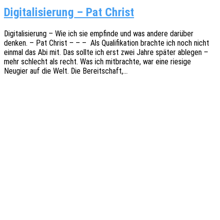
Digitalisierung – Pat Christ
Digi­ta­li­sie­rung – Wie ich sie empfin­de und was andere darüber
denken. – Pat Christ – – – Als Quali­fi­ka­ti­on brach­te ich noch nicht
einmal das Abi mit. Das sollte ich erst zwei Jahre später able­gen –
mehr schlecht als recht. Was ich mitbrach­te, war eine riesi­ge
Neugier auf die Welt. Die Bereitschaft,…